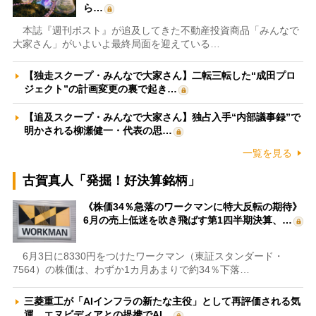
ら…
本誌『週刊ポスト』が追及してきた不動産投資商品「みんなで
大家さん」がいよいよ最終局面を迎えている…
【独走スクープ・みんなで大家さん】二転三転した“成田プロ
ジェクト”の計画変更の裏で起き…
【追及スクープ・みんなで大家さん】独占入手“内部議事録”で
明かされる柳瀬健一・代表の思…
一覧を見る
古賀真人「発掘！好決算銘柄」
《株価34％急落のワークマンに特大反転の期待》
6月の売上低迷を吹き飛ばす第1四半期決算、…
6月3日に8330円をつけたワークマン（東証スタンダード・
7564）の株価は、わずか1カ月あまりで約34％下落…
三菱重工が「AIインフラの新たな主役」として再評価される気
運 エヌビディアとの提携でAI…