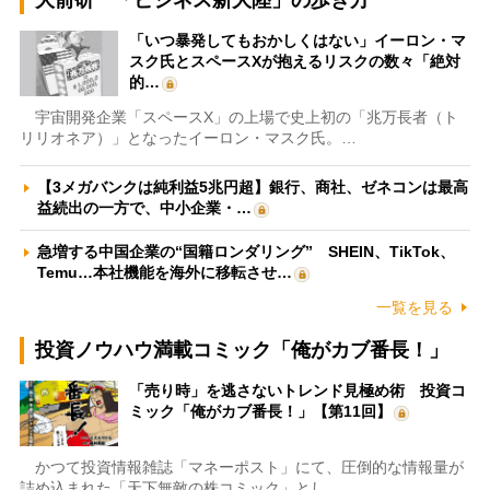
大前研一「ビジネス新大陸」の歩き方
「いつ暴発してもおかしくはない」イーロン・マ
スク氏とスペースXが抱えるリスクの数々「絶対
的…
宇宙開発企業「スペースX」の上場で史上初の「兆万長者（ト
リリオネア）」となったイーロン・マスク氏。…
【3メガバンクは純利益5兆円超】銀行、商社、ゼネコンは最高
益続出の一方で、中小企業・…
急増する中国企業の“国籍ロンダリング” SHEIN、TikTok、
Temu…本社機能を海外に移転させ…
一覧を見る
投資ノウハウ満載コミック「俺がカブ番長！」
「売り時」を逃さないトレンド見極め術 投資コ
ミック「俺がカブ番長！」【第11回】
かつて投資情報雑誌「マネーポスト」にて、圧倒的な情報量が
詰め込まれた「天下無敵の株コミック」とし…