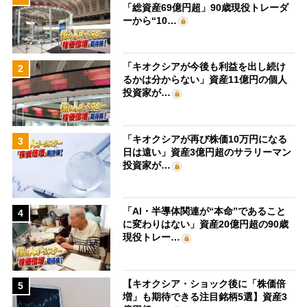
「総資産69億円超」90歳現役トレーダ
ーから“10…
「キオクシアが今後も利益を出し続け
2
るかは分からない」資産11億円の個人
投資家が…
「キオクシアが再び株価10万円になる
3
日は遠い」資産3億円超のサラリーマン
投資家が…
「AI・半導体関連が“本命”であること
4
に変わりはない」資産20億円超の90歳
現役トレー…
【キオクシア・ショック後に「株価倍
5
増」も期待できる注目銘柄5選】資産3