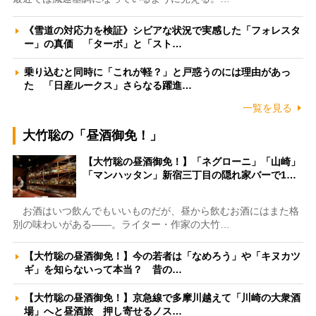
《雪道の対応力を検証》シビアな状況で実感した「フォレスタ
ー」の真価 「ターボ」と「スト…
乗り込むと同時に「これが軽？」と戸惑うのには理由があっ
た 「日産ルークス」さらなる躍進…
一覧を見る
大竹聡の「昼酒御免！」
【大竹聡の昼酒御免！】「ネグローニ」「山崎」
「マンハッタン」新宿三丁目の隠れ家バーで1…
お酒はいつ飲んでもいいものだが、昼から飲むお酒にはまた格
別の味わいがある――。ライター・作家の大竹…
【大竹聡の昼酒御免！】今の若者は「なめろう」や「キヌカツ
ギ」を知らないって本当？ 昔の…
【大竹聡の昼酒御免！】京急線で多摩川越えて「川崎の大衆酒
場」へと昼酒旅 押し寄せるノス…