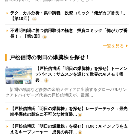
テクニカル分析・集中講義 投資コミック「俺がカブ番長！」
【第10回】
不透明相場に勝つ信用取引の極意 投資コミック「俺がカブ番
長！」【第9回】
一覧を見る
戸松信博の明日の爆騰株を探せ！
【戸松信博氏「明日の爆騰株」を探せ】トーメン
デバイス：サムスンを通じて世界のAIメモリ需
要…
新聞や雑誌など多数の金融メディアに出演するグローバルリン
クアドバイザーズ代表の戸松信博氏が、最新…
【戸松信博氏「明日の爆騰株」を探せ】レーザーテック：最先
端半導体の製造に不可欠な検査装…
【戸松信博氏「明日の爆騰株」を探せ】TDK：AIインフラを支
えるキープレーヤー 成長の再評…