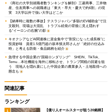
《商社の大学別就職者数ランキングを解剖》三菱商事、三井物
産、住友商事への就職者は「東大・早大・慶大で約6割」の現
実 3大学以外で強い大学はどこか
【納車時に複数の事故】テスラジャパン“多額のEV補助金”で注
文殺到、現場は大混乱 トラブル続発の背後に見え隠れす
る“イーロンの右腕”の影
キオクシアなどAI関連株に資金集中で“割安になった成長株”に
投資妙味 資産1.5億円超の坂本慎太郎さんが「絶好の仕込み
時」と考える防衛・食品銘柄を紹介
急増する中国企業の“国籍ロンダリング” SHEIN、TikTok、
Temu…本社機能を海外に移転させ、トランプ関税の回避を狙
う 現地人を隠れ蓑にした中国企業の農業参入・土地取得への
懸念も
関連記事
ランキング
【億り人オールスターが狙う20銘柄】
1