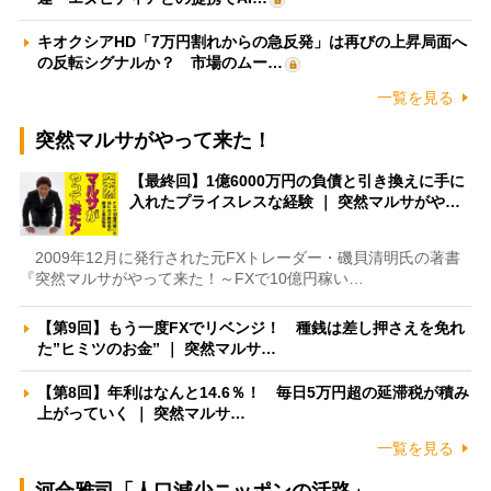
キオクシアHD「7万円割れからの急反発」は再びの上昇局面へ
の反転シグナルか？ 市場のムー…
一覧を見る
突然マルサがやって来た！
【最終回】1億6000万円の負債と引き換えに手に
入れたプライスレスな経験 ｜ 突然マルサがや…
2009年12月に発行された元FXトレーダー・磯貝清明氏の著書
『突然マルサがやって来た！～FXで10億円稼い…
【第9回】もう一度FXでリベンジ！ 種銭は差し押さえを免れ
た”ヒミツのお金” ｜ 突然マルサ…
【第8回】年利はなんと14.6％！ 毎日5万円超の延滞税が積み
上がっていく ｜ 突然マルサ…
一覧を見る