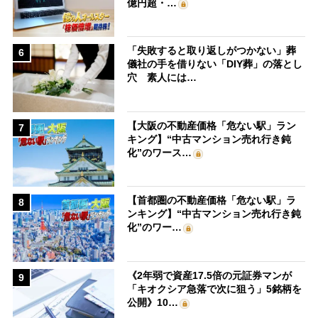
億円超・…
「失敗すると取り返しがつかない」葬
6
儀社の手を借りない「DIY葬」の落とし
穴 素人には…
【大阪の不動産価格「危ない駅」ラン
7
キング】“中古マンション売れ行き鈍
化”のワース…
【首都圏の不動産価格「危ない駅」ラ
8
ンキング】“中古マンション売れ行き鈍
化”のワー…
《2年弱で資産17.5倍の元証券マンが
9
「キオクシア急落で次に狙う」5銘柄を
公開》10…