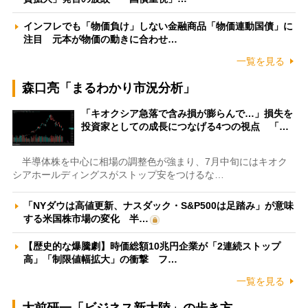
インフレでも「物価負け」しない金融商品「物価連動国債」に
注目 元本が物価の動きに合わせ…
一覧を見る
森口亮「まるわかり市況分析」
「キオクシア急落で含み損が膨らんで…」損失を
投資家としての成長につなげる4つの視点 「…
半導体株を中心に相場の調整色が強まり、7月中旬にはキオク
シアホールディングスがストップ安をつけるな…
「NYダウは高値更新、ナスダック・S&P500は足踏み」が意味
する米国株市場の変化 半…
【歴史的な爆騰劇】時価総額10兆円企業が「2連続ストップ
高」「制限値幅拡大」の衝撃 フ…
一覧を見る