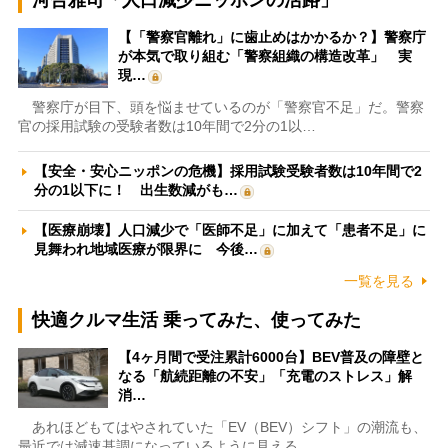
河合雅司「人口減少ニッポンの活路」
【「警察官離れ」に歯止めはかかるか？】警察庁
が本気で取り組む「警察組織の構造改革」 実
現…
警察庁が目下、頭を悩ませているのが「警察官不足」だ。警察
官の採用試験の受験者数は10年間で2分の1以…
【安全・安心ニッポンの危機】採用試験受験者数は10年間で2
分の1以下に！ 出生数減がも…
【医療崩壊】人口減少で「医師不足」に加えて「患者不足」に
見舞われ地域医療が限界に 今後…
一覧を見る
快適クルマ生活 乗ってみた、使ってみた
【4ヶ月間で受注累計6000台】BEV普及の障壁と
なる「航続距離の不安」「充電のストレス」解
消…
あれほどもてはやされていた「EV（BEV）シフト」の潮流も、
最近では減速基調になっているように見える。…