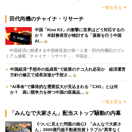
一覧を見る
田代尚機のチャイナ・リサーチ
中国「Kimi K3」の衝撃に世界はどう対応するの
か？ 米財務長官が検討する「蒸留を行う中国
AI…
中国経済に精通する中国株投資の第一人者・田代尚機氏のプレ
ミアム連載「チャイナ・リサーチ」。中国企…
中国経済“予想外の低成長”で政策のテコ入れ必至か 経済運営
方針の修正で成長加速が予想さ…
“AI革命”で爆発的な需要拡大が見込まれる「CXO」とは何
か？ 高い競争力を持つ中国の医薬品…
一覧を見る
「みんなで大家さん」配当ストップ騒動の内幕
《ついに見えた問題の核心》「みんなで大家さ
ん」2000億円超不動産投資トラブル“異常なく