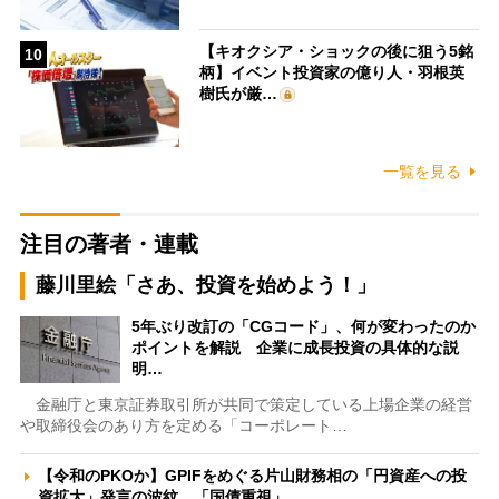
【キオクシア・ショックの後に狙う5銘
10
柄】イベント投資家の億り人・羽根英
樹氏が厳…
一覧を見る
注目の著者・連載
藤川里絵「さあ、投資を始めよう！」
5年ぶり改訂の「CGコード」、何が変わったのか
ポイントを解説 企業に成長投資の具体的な説
明…
金融庁と東京証券取引所が共同で策定している上場企業の経営
や取締役会のあり方を定める「コーポレート…
【令和のPKOか】GPIFをめぐる片山財務相の「円資産への投
資拡大」発言の波紋 「国債重視」…