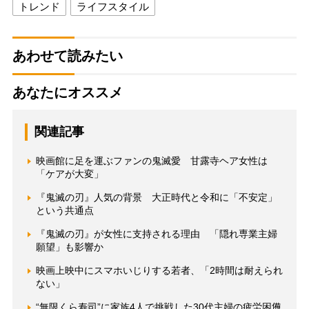
トレンド
ライフスタイル
あわせて読みたい
あなたにオススメ
関連記事
映画館に足を運ぶファンの鬼滅愛 甘露寺ヘア女性は
「ケアが大変」
『鬼滅の刃』人気の背景 大正時代と令和に「不安定」
という共通点
『鬼滅の刃』が女性に支持される理由 「隠れ専業主婦
願望」も影響か
映画上映中にスマホいじりする若者、「2時間は耐えられ
ない」
“無限くら寿司”に家族4人で挑戦した30代主婦の疲労困憊