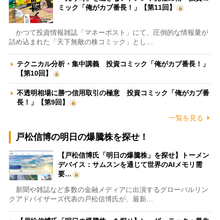
ミック「俺がカブ番長！」【第11回】
かつて投資情報雑誌「マネーポスト」にて、圧倒的な情報量が
詰め込まれた「天下無敵の株コミック」とし…
テクニカル分析・集中講義 投資コミック「俺がカブ番長！」
【第10回】
不透明相場に勝つ信用取引の極意 投資コミック「俺がカブ番
長！」【第9回】
一覧を見る
戸松信博の明日の爆騰株を探せ！
【戸松信博氏「明日の爆騰株」を探せ】トーメン
デバイス：サムスンを通じて世界のAIメモリ需
要…
新聞や雑誌など多数の金融メディアに出演するグローバルリン
クアドバイザーズ代表の戸松信博氏が、最新…