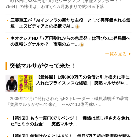
6月3日に8330円をつけたワークマン（東証スタンダード・
7564）の株価は、わずか1カ月あまりで約34％下落…
三菱重工が「AIインフラの新たな主役」として再評価される気
運 エヌビディアとの提携でAI…
キオクシアHD「7万円割れからの急反発」は再びの上昇局面へ
の反転シグナルか？ 市場のムー…
一覧を見る
突然マルサがやって来た！
【最終回】1億6000万円の負債と引き換えに手に
入れたプライスレスな経験 ｜ 突然マルサがや…
2009年12月に発行された元FXトレーダー・磯貝清明氏の著書
『突然マルサがやって来た！～FXで10億円稼い…
【第9回】もう一度FXでリベンジ！ 種銭は差し押さえを免れ
た”ヒミツのお金” ｜ 突然マルサ…
【第8回】年利はなんと14.6％！ 毎日5万円超の延滞税が積み