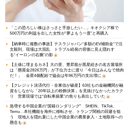
「この恐ろしい株はさっさと手放したい…」キオクシア株で
500万円の利益を出した女性が“夢よもう一度”と再購入
【納車時に複数の事故】テスラジャパン“多額のEV補助金”で注
文殺到、現場は大混乱 トラブル続発の背後に見え隠れす
る“イーロンの右腕”の影
【土俵に埋まるカネ】大の里、豊昇龍が黒星続きの名古屋場所
は「懸賞金2826万円」が下位力士に渡り「今日はみんなで焼肉
だ！」 金星4個配給で協会は年96万円の支出増に
【クレジット決済代行・全東信が破産】63社もの金融機関が融
資をしながら「20年以上の粉飾決算」を見抜けなかったカラク
リ 営業現場では“自転車操業”の焦りも表出していた
急増する中国企業の“国籍ロンダリング” SHEIN、TikTok、
Temu…本社機能を海外に移転させ、トランプ関税の回避を狙
う 現地人を隠れ蓑にした中国企業の農業参入・土地取得への
懸念も