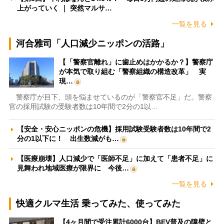
上がっていく ｜ 突然マルサ…
一覧を見る
河合雅司「人口減少ニッポンの活路」
【「警察官離れ」に歯止めはかかるか？】警察庁
が本気で取り組む「警察組織の構造改革」 実
現…
警察庁が目下、頭を悩ませているのが「警察官不足」だ。警察
官の採用試験の受験者数は10年間で2分の1以…
【安全・安心ニッポンの危機】採用試験受験者数は10年間で2
分の1以下に！ 出生数減がも…
【医療崩壊】人口減少で「医師不足」に加えて「患者不足」に
見舞われ地域医療が限界に 今後…
一覧を見る
快適クルマ生活 乗ってみた、使ってみた
【4ヶ月間で受注累計6000台】BEV普及の障壁と