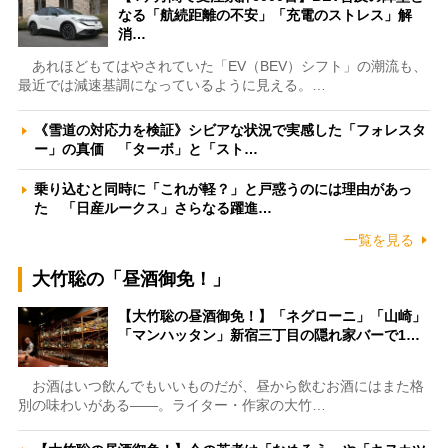
なる「航続距離の不安」「充電のストレス」解
消…
あれほどもてはやされていた「EV（BEV）シフト」の潮流も、
最近では減速基調になっているように見える。…
《雪道の対応力を検証》シビアな状況で実感した「フォレスタ
ー」の真価 「ターボ」と「スト…
乗り込むと同時に「これが軽？」と戸惑うのには理由があっ
た 「日産ルークス」さらなる躍進…
一覧を見る
大竹聡の「昼酒御免！」
【大竹聡の昼酒御免！】「ネグローニ」「山崎」
「マンハッタン」新宿三丁目の隠れ家バーで1…
お酒はいつ飲んでもいいものだが、昼から飲むお酒にはまた格
別の味わいがある――。ライター・作家の大竹…