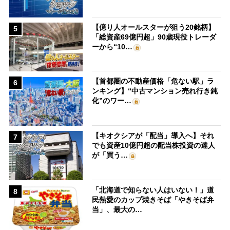
【億り人オールスターが狙う20銘柄】
5
「総資産69億円超」90歳現役トレーダ
ーから“10…
【首都圏の不動産価格「危ない駅」ラ
6
ンキング】“中古マンション売れ行き鈍
化”のワー…
【キオクシアが「配当」導入へ】それ
7
でも資産10億円超の配当株投資の達人
が「買う…
「北海道で知らない人はいない！」道
8
民熱愛のカップ焼きそば「やきそば弁
当」、最大の…