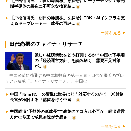
【戸松信博氏「明日の爆騰株」を探せ】レーザーテック：最先
端半導体の製造に不可欠な検査装…
【戸松信博氏「明日の爆騰株」を探せ】TDK：AIインフラを支
えるキープレーヤー 成長の再評…
一覧を見る
田代尚機のチャイナ・リサーチ
厳しい経済情勢をどう打開するか？中国の下半期
の「経済運営方針」を読み解く 需要不足対策
が…
中国経済に精通する中国株投資の第一人者・田代尚機氏のプレ
ミアム連載「チャイナ・リサーチ」。中国の…
中国「Kimi K3」の衝撃に世界はどう対応するのか？ 米財務
長官が検討する「蒸留を行う中国…
中国経済“予想外の低成長”で政策のテコ入れ必至か 経済運営
方針の修正で成長加速が予想さ…
一覧を見る