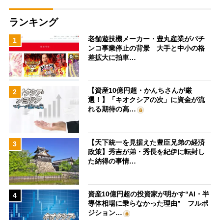
ランキング
老舗遊技機メーカー・豊丸産業がパチ
1
ンコ事業停止の背景 大手と中小の格
差拡大に拍車…
【資産10億円超・かんちさんが厳
2
選！】「キオクシアの次」に資金が流
れる期待の高…
【天下統一を見据えた豊臣兄弟の経済
3
政策】秀吉が弟・秀長を紀伊に転封し
た納得の事情…
資産10億円超の投資家が明かす“AI・半
4
導体相場に乗らなかった理由” フルポ
ジション…