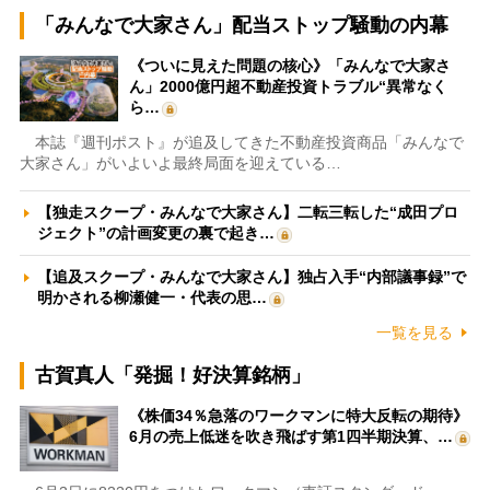
「みんなで大家さん」配当ストップ騒動の内幕
《ついに見えた問題の核心》「みんなで大家さ
ん」2000億円超不動産投資トラブル“異常なく
ら…
本誌『週刊ポスト』が追及してきた不動産投資商品「みんなで
大家さん」がいよいよ最終局面を迎えている…
【独走スクープ・みんなで大家さん】二転三転した“成田プロ
ジェクト”の計画変更の裏で起き…
【追及スクープ・みんなで大家さん】独占入手“内部議事録”で
明かされる柳瀬健一・代表の思…
一覧を見る
古賀真人「発掘！好決算銘柄」
《株価34％急落のワークマンに特大反転の期待》
6月の売上低迷を吹き飛ばす第1四半期決算、…