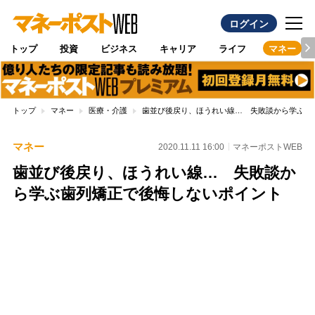
ログイン
トップ
投資
ビジネス
キャリア
ライフ
マネー
トップ
マネー
医療・介護
歯並び後戻り、ほうれい線… 失敗談から学ぶ歯
マネー
2020.11.11 16:00
マネーポストWEB
歯並び後戻り、ほうれい線… 失敗談か
ら学ぶ歯列矯正で後悔しないポイント
Loaded
:
96.70%
/
Unmute