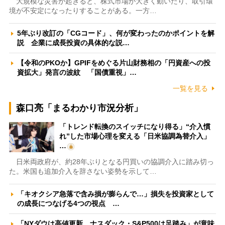
大規模な災害が起きると、株式市場が大きく動いたり、取引環
境が不安定になったりすることがある。一方…
5年ぶり改訂の「CGコード」、何が変わったのかポイントを解
説 企業に成長投資の具体的な説…
【令和のPKOか】GPIFをめぐる片山財務相の「円資産への投
資拡大」発言の波紋 「国債重視」…
一覧を見る
森口亮「まるわかり市況分析」
「トレンド転換のスイッチになり得る」“介入慣
れ”した市場心理を変える「日米協調為替介入」
…
日米両政府が、約28年ぶりとなる円買いの協調介入に踏み切っ
た。米国も追加介入を辞さない姿勢を示して…
「キオクシア急落で含み損が膨らんで…」損失を投資家として
の成長につなげる4つの視点 …
「NYダウは高値更新、ナスダック・S&P500は足踏み」が意味