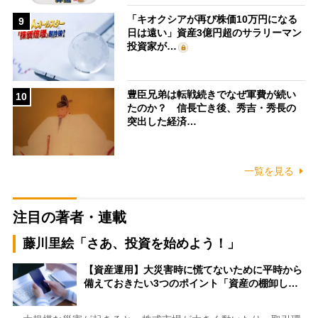
「キオクシアが再び株価10万円になる
9
日は遠い」資産3億円超のサラリーマン
投資家が…
豊臣兄弟は転戦続きでなぜ軍費が続い
10
たのか？ 信長亡き後、秀吉・秀長の
突出した経済…
一覧を見る
注目の著者・連載
藤川里絵「さあ、投資を始めよう！」
【資産運用】大災害時に慌てないために平時から
備えておきたい3つのポイント「資産の棚卸し…