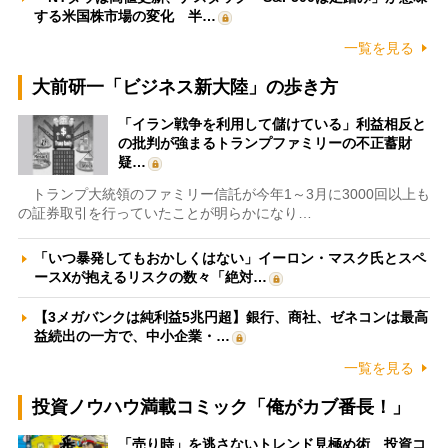
する米国株市場の変化 半…
一覧を見る
大前研一「ビジネス新大陸」の歩き方
「イラン戦争を利用して儲けている」利益相反と
の批判が強まるトランプファミリーの不正蓄財
疑…
トランプ大統領のファミリー信託が今年1～3月に3000回以上も
の証券取引を行っていたことが明らかになり…
「いつ暴発してもおかしくはない」イーロン・マスク氏とスペ
ースXが抱えるリスクの数々「絶対…
【3メガバンクは純利益5兆円超】銀行、商社、ゼネコンは最高
益続出の一方で、中小企業・…
一覧を見る
投資ノウハウ満載コミック「俺がカブ番長！」
「売り時」を逃さないトレンド見極め術 投資コ