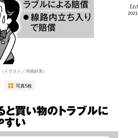
【お
202
（イラスト／河南好美）
写真5枚