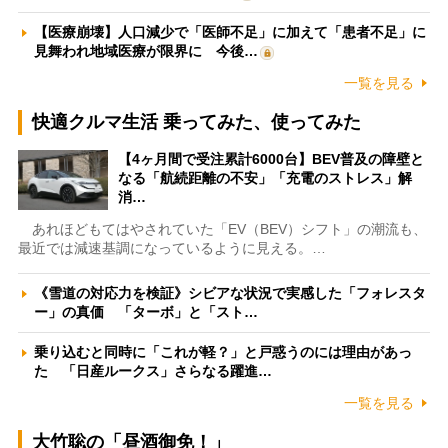
【医療崩壊】人口減少で「医師不足」に加えて「患者不足」に
見舞われ地域医療が限界に 今後…
一覧を見る
快適クルマ生活 乗ってみた、使ってみた
【4ヶ月間で受注累計6000台】BEV普及の障壁と
なる「航続距離の不安」「充電のストレス」解
消…
あれほどもてはやされていた「EV（BEV）シフト」の潮流も、
最近では減速基調になっているように見える。…
《雪道の対応力を検証》シビアな状況で実感した「フォレスタ
ー」の真価 「ターボ」と「スト…
乗り込むと同時に「これが軽？」と戸惑うのには理由があっ
た 「日産ルークス」さらなる躍進…
一覧を見る
大竹聡の「昼酒御免！」