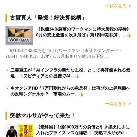
一覧を見る
古賀真人「発掘！好決算銘柄」
《株価34％急落のワークマンに特大反転の期待》
6月の売上低迷を吹き飛ばす第1四半期決算、…
6月3日に8330円をつけたワークマン（東証スタンダード・
7564）の株価は、わずか1カ月あまりで約34％下落…
三菱重工が「AIインフラの新たな主役」として再評価される気
運 エヌビディアとの提携でAI…
キオクシアHD「7万円割れからの急反発」は再びの上昇局面へ
の反転シグナルか？ 市場のムー…
一覧を見る
突然マルサがやって来た！
【最終回】1億6000万円の負債と引き換えに手に
入れたプライスレスな経験 ｜ 突然マルサがや…