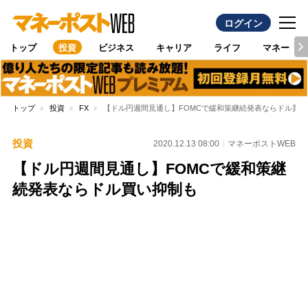
ログイン
トップ
投資
ビジネス
キャリア
ライフ
マネー
トップ
投資
FX
【ドル円週間見通し】FOMCで緩和策継続発表ならドル買い
投資
2020.12.13 08:00
マネーポストWEB
【ドル円週間見通し】FOMCで緩和策継
続発表ならドル買い抑制も
Loaded
:
100.00%
/
Unmute