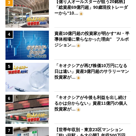
【億り人オールスターが狙う20銘柄】
3
「総資産69億円超」90歳現役トレーダ
ーから“10…
資産10億円超の投資家が明かす“AI・半
4
導体相場に乗らなかった理由” フルポ
ジション…
「キオクシアが再び株価10万円になる
5
日は遠い」資産3億円超のサラリーマン
投資家が…
「キオクシアが今後も利益を出し続け
6
るかは分からない」資産11億円の個人
投資家が…
【世帯年収別・東京23区マンション
7
「狙い目駅」を大公開】年収500万円、