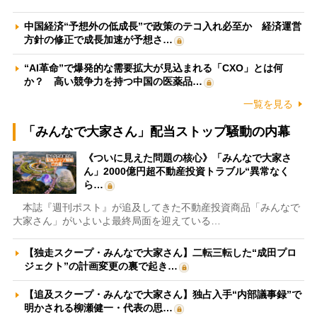
中国経済“予想外の低成長”で政策のテコ入れ必至か 経済運営
方針の修正で成長加速が予想さ…
“AI革命”で爆発的な需要拡大が見込まれる「CXO」とは何
か？ 高い競争力を持つ中国の医薬品…
一覧を見る
「みんなで大家さん」配当ストップ騒動の内幕
《ついに見えた問題の核心》「みんなで大家さ
ん」2000億円超不動産投資トラブル“異常なく
ら…
本誌『週刊ポスト』が追及してきた不動産投資商品「みんなで
大家さん」がいよいよ最終局面を迎えている…
【独走スクープ・みんなで大家さん】二転三転した“成田プロ
ジェクト”の計画変更の裏で起き…
【追及スクープ・みんなで大家さん】独占入手“内部議事録”で
明かされる柳瀬健一・代表の思…