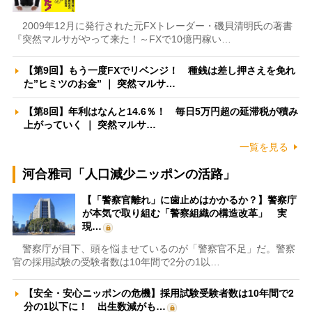
2009年12月に発行された元FXトレーダー・磯貝清明氏の著書
『突然マルサがやって来た！～FXで10億円稼い…
【第9回】もう一度FXでリベンジ！ 種銭は差し押さえを免れ
た”ヒミツのお金” ｜ 突然マルサ…
【第8回】年利はなんと14.6％！ 毎日5万円超の延滞税が積み
上がっていく ｜ 突然マルサ…
一覧を見る
河合雅司「人口減少ニッポンの活路」
【「警察官離れ」に歯止めはかかるか？】警察庁
が本気で取り組む「警察組織の構造改革」 実
現…
警察庁が目下、頭を悩ませているのが「警察官不足」だ。警察
官の採用試験の受験者数は10年間で2分の1以…
【安全・安心ニッポンの危機】採用試験受験者数は10年間で2
分の1以下に！ 出生数減がも…