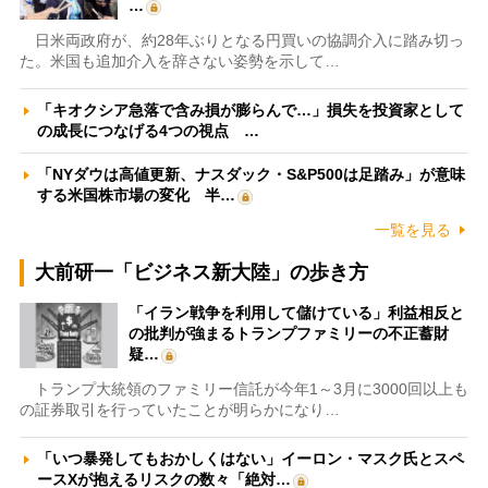
…
日米両政府が、約28年ぶりとなる円買いの協調介入に踏み切っ
た。米国も追加介入を辞さない姿勢を示して…
「キオクシア急落で含み損が膨らんで…」損失を投資家として
の成長につなげる4つの視点 …
「NYダウは高値更新、ナスダック・S&P500は足踏み」が意味
する米国株市場の変化 半…
一覧を見る
大前研一「ビジネス新大陸」の歩き方
「イラン戦争を利用して儲けている」利益相反と
の批判が強まるトランプファミリーの不正蓄財
疑…
トランプ大統領のファミリー信託が今年1～3月に3000回以上も
の証券取引を行っていたことが明らかになり…
「いつ暴発してもおかしくはない」イーロン・マスク氏とスペ
ースXが抱えるリスクの数々「絶対…