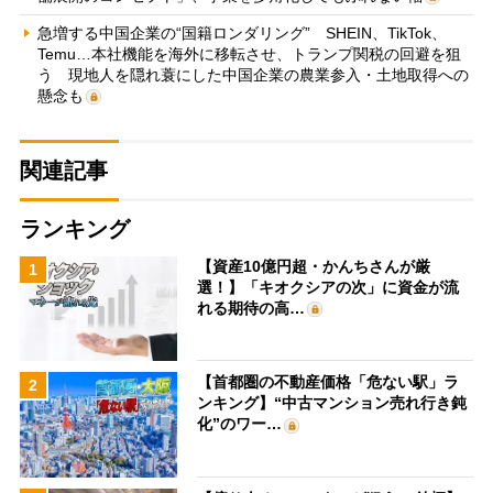
急増する中国企業の“国籍ロンダリング” SHEIN、TikTok、
Temu…本社機能を海外に移転させ、トランプ関税の回避を狙
う 現地人を隠れ蓑にした中国企業の農業参入・土地取得への
懸念も
関連記事
ランキング
【資産10億円超・かんちさんが厳
1
選！】「キオクシアの次」に資金が流
れる期待の高…
【首都圏の不動産価格「危ない駅」ラ
2
ンキング】“中古マンション売れ行き鈍
化”のワー…