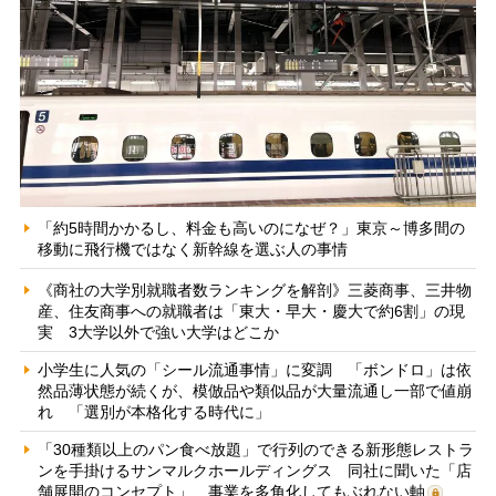
「約5時間かかるし、料金も高いのになぜ？」東京～博多間の
移動に飛行機ではなく新幹線を選ぶ人の事情
《商社の大学別就職者数ランキングを解剖》三菱商事、三井物
産、住友商事への就職者は「東大・早大・慶大で約6割」の現
実 3大学以外で強い大学はどこか
小学生に人気の「シール流通事情」に変調 「ボンドロ」は依
然品薄状態が続くが、模倣品や類似品が大量流通し一部で値崩
れ 「選別が本格化する時代に」
「30種類以上のパン食べ放題」で行列のできる新形態レストラ
ンを手掛けるサンマルクホールディングス 同社に聞いた「店
舗展開のコンセプト」、事業を多角化してもぶれない軸