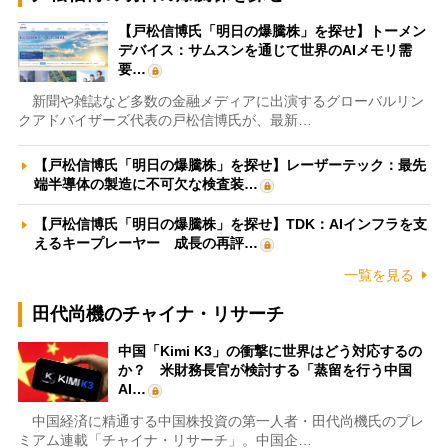
【戸松信博氏「明日の爆騰株」を探せ】トーメン
デバイス：サムスンを通じて世界のAIメモリ需
要…
新聞や雑誌など多数の金融メディアに出演するグローバルリン
クアドバイザーズ代表の戸松信博氏が、最新…
【戸松信博氏「明日の爆騰株」を探せ】レーザーテック：最先
端半導体の製造に不可欠な検査装…
【戸松信博氏「明日の爆騰株」を探せ】TDK：AIインフラを支
えるキープレーヤー 成長の再評…
一覧を見る
田代尚機のチャイナ・リサーチ
中国「Kimi K3」の衝撃に世界はどう対応するの
か？ 米財務長官が検討する「蒸留を行う中国
AI…
中国経済に精通する中国株投資の第一人者・田代尚機氏のプレ
ミアム連載「チャイナ・リサーチ」。中国企…