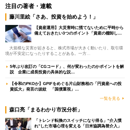
注目の著者・連載
藤川里絵「さあ、投資を始めよう！」
【資産運用】大災害時に慌てないために平時から
備えておきたい3つのポイント「資産の棚卸し…
大規模な災害が起きると、株式市場が大きく動いたり、取引環
境が不安定になったりすることがある。一方…
5年ぶり改訂の「CGコード」、何が変わったのかポイントを解
説 企業に成長投資の具体的な説…
【令和のPKOか】GPIFをめぐる片山財務相の「円資産への投
資拡大」発言の波紋 「国債重視」…
一覧を見る
森口亮「まるわかり市況分析」
「トレンド転換のスイッチになり得る」“介入慣
れ”した市場心理を変える「日米協調為替介入」