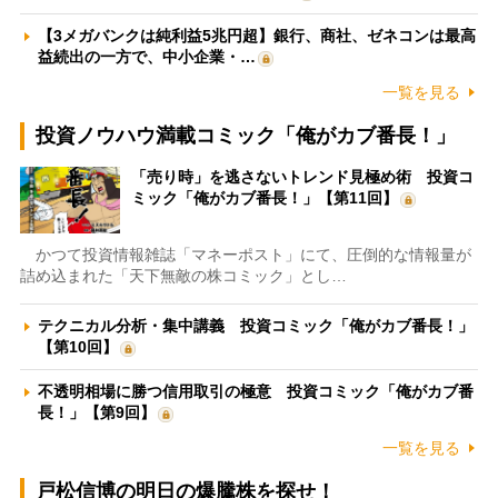
【3メガバンクは純利益5兆円超】銀行、商社、ゼネコンは最高
益続出の一方で、中小企業・…
一覧を見る
投資ノウハウ満載コミック「俺がカブ番長！」
「売り時」を逃さないトレンド見極め術 投資コ
ミック「俺がカブ番長！」【第11回】
かつて投資情報雑誌「マネーポスト」にて、圧倒的な情報量が
詰め込まれた「天下無敵の株コミック」とし…
テクニカル分析・集中講義 投資コミック「俺がカブ番長！」
【第10回】
不透明相場に勝つ信用取引の極意 投資コミック「俺がカブ番
長！」【第9回】
一覧を見る
戸松信博の明日の爆騰株を探せ！