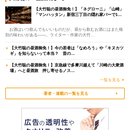
【大竹聡の昼酒御免！】「ネグローニ」「山崎」
「マンハッタン」新宿三丁目の隠れ家バーで1…
お酒はいつ飲んでもいいものだが、昼から飲むお酒にはまた格
別の味わいがある――。ライター・作家の大竹…
【大竹聡の昼酒御免！】今の若者は「なめろう」や「キヌカツ
ギ」を知らないって本当？ 昔の…
【大竹聡の昼酒御免！】京急線で多摩川越えて「川崎の大衆酒
場」へと昼酒旅 押し寄せるノス…
一覧を見る
著者・連載の一覧を見る