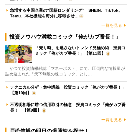
急増する中国企業の“国籍ロンダリング” SHEIN、TikTok、
Temu…本社機能を海外に移転させ…
一覧を見る
投資ノウハウ満載コミック「俺がカブ番長！」
「売り時」を逃さないトレンド見極め術 投資コ
ミック「俺がカブ番長！」【第11回】
かつて投資情報雑誌「マネーポスト」にて、圧倒的な情報量が
詰め込まれた「天下無敵の株コミック」とし…
テクニカル分析・集中講義 投資コミック「俺がカブ番長！」
【第10回】
不透明相場に勝つ信用取引の極意 投資コミック「俺がカブ番
長！」【第9回】
一覧を見る
戸松信博の明日の爆騰株を探せ！