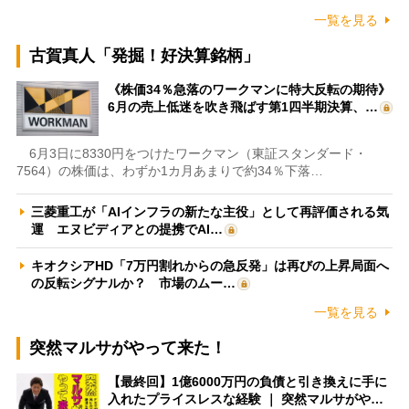
一覧を見る
古賀真人「発掘！好決算銘柄」
《株価34％急落のワークマンに特大反転の期待》
6月の売上低迷を吹き飛ばす第1四半期決算、…
6月3日に8330円をつけたワークマン（東証スタンダード・
7564）の株価は、わずか1カ月あまりで約34％下落…
三菱重工が「AIインフラの新たな主役」として再評価される気
運 エヌビディアとの提携でAI…
キオクシアHD「7万円割れからの急反発」は再びの上昇局面へ
の反転シグナルか？ 市場のムー…
一覧を見る
突然マルサがやって来た！
【最終回】1億6000万円の負債と引き換えに手に
入れたプライスレスな経験 ｜ 突然マルサがや…