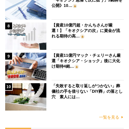
「キオクシア急落で次に狙う」5銘柄を
公開》10…
【資産10億円超・かんちさんが厳
8
選！】「キオクシアの次」に資金が流
れる期待の高…
【資産11億円マック・チェリーさん厳
9
選「キオクシア・ショック」後に大化
け期待4銘…
「失敗すると取り返しがつかない」葬
10
儀社の手を借りない「DIY葬」の落とし
穴 素人には…
一覧を見る