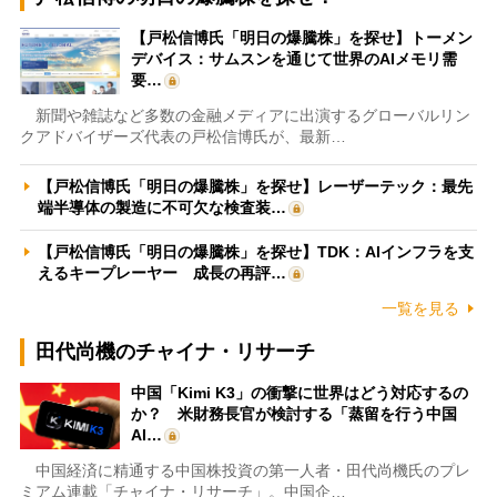
【戸松信博氏「明日の爆騰株」を探せ】トーメン
デバイス：サムスンを通じて世界のAIメモリ需
要…
新聞や雑誌など多数の金融メディアに出演するグローバルリン
クアドバイザーズ代表の戸松信博氏が、最新…
【戸松信博氏「明日の爆騰株」を探せ】レーザーテック：最先
端半導体の製造に不可欠な検査装…
【戸松信博氏「明日の爆騰株」を探せ】TDK：AIインフラを支
えるキープレーヤー 成長の再評…
一覧を見る
田代尚機のチャイナ・リサーチ
中国「Kimi K3」の衝撃に世界はどう対応するの
か？ 米財務長官が検討する「蒸留を行う中国
AI…
中国経済に精通する中国株投資の第一人者・田代尚機氏のプレ
ミアム連載「チャイナ・リサーチ」。中国企…