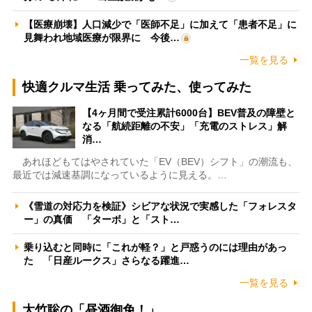
【医療崩壊】人口減少で「医師不足」に加えて「患者不足」に
見舞われ地域医療が限界に 今後…
一覧を見る
快適クルマ生活 乗ってみた、使ってみた
【4ヶ月間で受注累計6000台】BEV普及の障壁と
なる「航続距離の不安」「充電のストレス」解
消…
あれほどもてはやされていた「EV（BEV）シフト」の潮流も、
最近では減速基調になっているように見える。…
《雪道の対応力を検証》シビアな状況で実感した「フォレスタ
ー」の真価 「ターボ」と「スト…
乗り込むと同時に「これが軽？」と戸惑うのには理由があっ
た 「日産ルークス」さらなる躍進…
一覧を見る
大竹聡の「昼酒御免！」