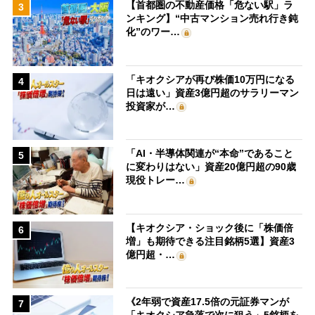
【首都圏の不動産価格「危ない駅」ラ
3
ンキング】“中古マンション売れ行き鈍
化”のワー…
「キオクシアが再び株価10万円になる
4
日は遠い」資産3億円超のサラリーマン
投資家が…
「AI・半導体関連が“本命”であること
5
に変わりはない」資産20億円超の90歳
現役トレー…
【キオクシア・ショック後に「株価倍
6
増」も期待できる注目銘柄5選】資産3
億円超・…
《2年弱で資産17.5倍の元証券マンが
7