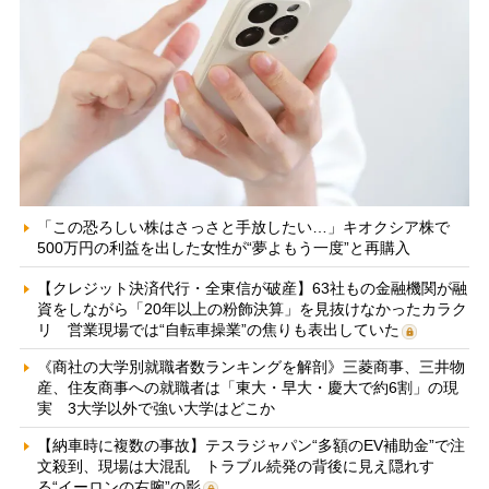
「この恐ろしい株はさっさと手放したい…」キオクシア株で
500万円の利益を出した女性が“夢よもう一度”と再購入
【クレジット決済代行・全東信が破産】63社もの金融機関が融
資をしながら「20年以上の粉飾決算」を見抜けなかったカラク
リ 営業現場では“自転車操業”の焦りも表出していた
《商社の大学別就職者数ランキングを解剖》三菱商事、三井物
産、住友商事への就職者は「東大・早大・慶大で約6割」の現
実 3大学以外で強い大学はどこか
【納車時に複数の事故】テスラジャパン“多額のEV補助金”で注
文殺到、現場は大混乱 トラブル続発の背後に見え隠れす
る“イーロンの右腕”の影