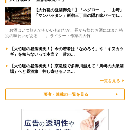
【大竹聡の昼酒御免！】「ネグローニ」「山崎」
「マンハッタン」新宿三丁目の隠れ家バーで1…
お酒はいつ飲んでもいいものだが、昼から飲むお酒にはまた格
別の味わいがある――。ライター・作家の大竹…
【大竹聡の昼酒御免！】今の若者は「なめろう」や「キヌカツ
ギ」を知らないって本当？ 昔の…
【大竹聡の昼酒御免！】京急線で多摩川越えて「川崎の大衆酒
場」へと昼酒旅 押し寄せるノス…
一覧を見る
著者・連載の一覧を見る