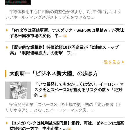
半導体株を中心に相場の調整色が強まり、7月中旬にはキオク
シアホールディングスがストップ安をつけるな…
「NYダウは高値更新、ナスダック・S&P500は足踏み」が意味
する米国株市場の変化 半…
【歴史的な爆騰劇】時価総額10兆円企業が「2連続ストップ
高」「制限値幅拡大」の衝撃 フ…
一覧を見る
大前研一「ビジネス新大陸」の歩き方
「いつ暴発してもおかしくはない」イーロン・マ
スク氏とスペースXが抱えるリスクの数々「絶対
的…
宇宙開発企業「スペースX」の上場で史上初の「兆万長者（ト
リリオネア）」となったイーロン・マスク氏。…
【3メガバンクは純利益5兆円超】銀行、商社、ゼネコンは最高
益続出の一方で、中小企業・…