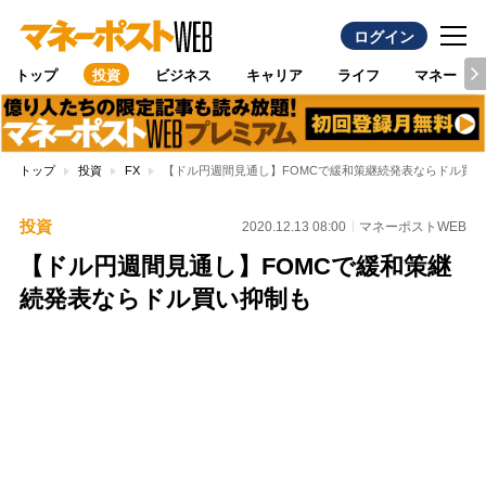
ログイン
トップ
投資
ビジネス
キャリア
ライフ
マネー
トップ
投資
FX
【ドル円週間見通し】FOMCで緩和策継続発表ならドル買い
投資
2020.12.13 08:00
マネーポストWEB
【ドル円週間見通し】FOMCで緩和策継
続発表ならドル買い抑制も
Loaded
:
100.00%
/
Unmute