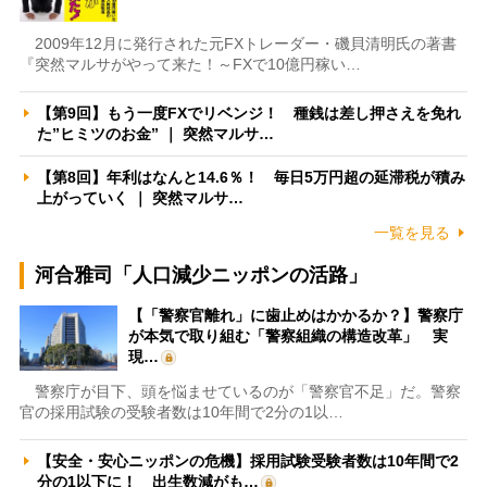
2009年12月に発行された元FXトレーダー・磯貝清明氏の著書
『突然マルサがやって来た！～FXで10億円稼い…
【第9回】もう一度FXでリベンジ！ 種銭は差し押さえを免れ
た”ヒミツのお金” ｜ 突然マルサ…
【第8回】年利はなんと14.6％！ 毎日5万円超の延滞税が積み
上がっていく ｜ 突然マルサ…
一覧を見る
河合雅司「人口減少ニッポンの活路」
【「警察官離れ」に歯止めはかかるか？】警察庁
が本気で取り組む「警察組織の構造改革」 実
現…
警察庁が目下、頭を悩ませているのが「警察官不足」だ。警察
官の採用試験の受験者数は10年間で2分の1以…
【安全・安心ニッポンの危機】採用試験受験者数は10年間で2
分の1以下に！ 出生数減がも…