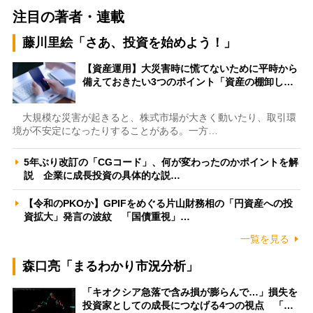
注目の著者・連載
藤川里絵「さあ、投資を始めよう！」
【資産運用】大災害時に慌てないために平時から
備えておきたい3つのポイント「資産の棚卸し…
大規模な災害が起きると、株式市場が大きく動いたり、取引環
境が不安定になったりすることがある。一方…
5年ぶり改訂の「CGコード」、何が変わったのかポイントを解
説 企業に成長投資の具体的な説…
【令和のPKOか】GPIFをめぐる片山財務相の「円資産への投
資拡大」発言の波紋 「国債重視」…
一覧を見る
森口亮「まるわかり市況分析」
「キオクシア急落で含み損が膨らんで…」損失を
投資家としての成長につなげる4つの視点 「…