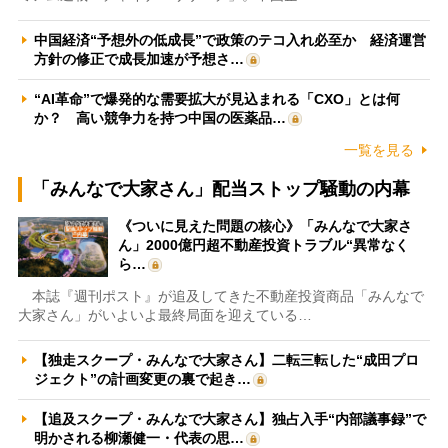
中国経済“予想外の低成長”で政策のテコ入れ必至か 経済運営
方針の修正で成長加速が予想さ…
“AI革命”で爆発的な需要拡大が見込まれる「CXO」とは何
か？ 高い競争力を持つ中国の医薬品…
一覧を見る
「みんなで大家さん」配当ストップ騒動の内幕
《ついに見えた問題の核心》「みんなで大家さ
ん」2000億円超不動産投資トラブル“異常なく
ら…
本誌『週刊ポスト』が追及してきた不動産投資商品「みんなで
大家さん」がいよいよ最終局面を迎えている…
【独走スクープ・みんなで大家さん】二転三転した“成田プロ
ジェクト”の計画変更の裏で起き…
【追及スクープ・みんなで大家さん】独占入手“内部議事録”で
明かされる柳瀬健一・代表の思…