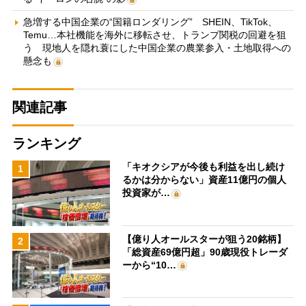
急増する中国企業の“国籍ロンダリング” SHEIN、TikTok、
Temu…本社機能を海外に移転させ、トランプ関税の回避を狙
う 現地人を隠れ蓑にした中国企業の農業参入・土地取得への
懸念も
関連記事
ランキング
「キオクシアが今後も利益を出し続け
1
るかは分からない」資産11億円の個人
投資家が…
【億り人オールスターが狙う20銘柄】
2
「総資産69億円超」90歳現役トレーダ
ーから“10…