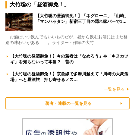
大竹聡の「昼酒御免！」
【大竹聡の昼酒御免！】「ネグローニ」「山崎」
「マンハッタン」新宿三丁目の隠れ家バーで1…
お酒はいつ飲んでもいいものだが、昼から飲むお酒にはまた格
別の味わいがある――。ライター・作家の大竹…
【大竹聡の昼酒御免！】今の若者は「なめろう」や「キヌカツ
ギ」を知らないって本当？ 昔の…
【大竹聡の昼酒御免！】京急線で多摩川越えて「川崎の大衆酒
場」へと昼酒旅 押し寄せるノス…
一覧を見る
著者・連載の一覧を見る