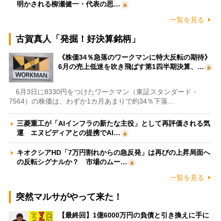
明かされる柳瀬健一・代表の思…
一覧を見る
古賀真人「発掘！好決算銘柄」
《株価34％急落のワークマンに特大反転の期待》
6月の売上低迷を吹き飛ばす第1四半期決算、…
6月3日に8330円をつけたワークマン（東証スタンダード・
7564）の株価は、わずか1カ月あまりで約34％下落…
三菱重工が「AIインフラの新たな主役」として再評価される気
運 エヌビディアとの提携でAI…
キオクシアHD「7万円割れからの急反発」は再びの上昇局面へ
の反転シグナルか？ 市場のムー…
一覧を見る
突然マルサがやって来た！
【最終回】1億6000万円の負債と引き換えに手に