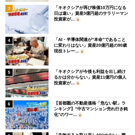
「キオクシアが再び株価10万円になる
3
日は遠い」資産3億円超のサラリーマン
投資家が…
「AI・半導体関連が“本命”であること
4
に変わりはない」資産20億円超の90歳
現役トレー…
「キオクシアが今後も利益を出し続け
5
るかは分からない」資産11億円の個人
投資家が…
【首都圏の不動産価格「危ない駅」ラ
6
ンキング】“中古マンション売れ行き鈍
化”のワー…
「失敗すると取り返しがつかない」葬