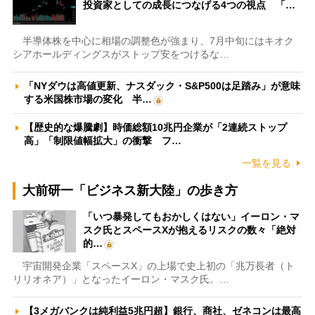
投資家としての成長につなげる4つの視点 「…
半導体株を中心に相場の調整色が強まり、7月中旬にはキオク
シアホールディングスがストップ安をつけるな…
「NYダウは高値更新、ナスダック・S&P500は足踏み」が意味
する米国株市場の変化 半…
【歴史的な爆騰劇】時価総額10兆円企業が「2連続ストップ
高」「制限値幅拡大」の衝撃 フ…
一覧を見る
大前研一「ビジネス新大陸」の歩き方
「いつ暴発してもおかしくはない」イーロン・マ
スク氏とスペースXが抱えるリスクの数々「絶対
的…
宇宙開発企業「スペースX」の上場で史上初の「兆万長者（ト
リリオネア）」となったイーロン・マスク氏。…
【3メガバンクは純利益5兆円超】銀行、商社、ゼネコンは最高