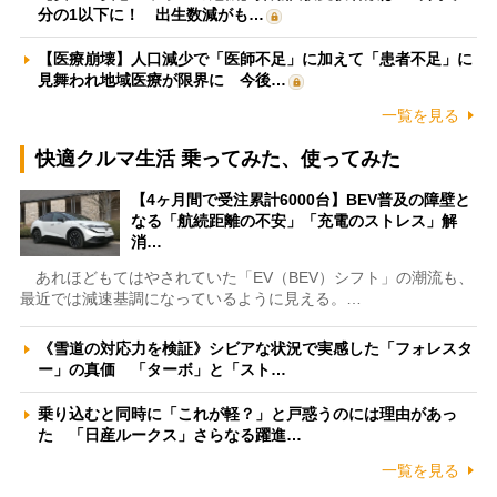
分の1以下に！ 出生数減がも…
【医療崩壊】人口減少で「医師不足」に加えて「患者不足」に
見舞われ地域医療が限界に 今後…
一覧を見る
快適クルマ生活 乗ってみた、使ってみた
【4ヶ月間で受注累計6000台】BEV普及の障壁と
なる「航続距離の不安」「充電のストレス」解
消…
あれほどもてはやされていた「EV（BEV）シフト」の潮流も、
最近では減速基調になっているように見える。…
《雪道の対応力を検証》シビアな状況で実感した「フォレスタ
ー」の真価 「ターボ」と「スト…
乗り込むと同時に「これが軽？」と戸惑うのには理由があっ
た 「日産ルークス」さらなる躍進…
一覧を見る