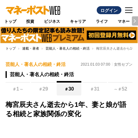
ログイン
トップ
投資
ビジネス
キャリア
ライフ
マネー
トップ
連載・著者
芸能人・著名人の相続・終活
梅宮辰夫さん逝去から1年
芸能人・著名人の相続・終活
2021.01.03 07:00
女性セブン
芸能人・著名人の相続・終活
1
29
30
31
52
＃
～
＃
＃
＃
～
＃
梅宮辰夫さん逝去から1年、妻と娘が語
る相続と家族関係の変化
Loaded
:
95.43%
/
Unmute