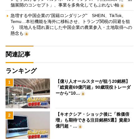
舗展開のコンセプト」、事業を多角化してもぶれない軸
急増する中国企業の“国籍ロンダリング” SHEIN、TikTok、
Temu…本社機能を海外に移転させ、トランプ関税の回避を狙
う 現地人を隠れ蓑にした中国企業の農業参入・土地取得への
懸念も
関連記事
ランキング
【億り人オールスターが狙う20銘柄】
1
「総資産69億円超」90歳現役トレーダ
ーから“10…
【キオクシア・ショック後に「株価倍
2
増」も期待できる注目銘柄5選】資産3
億円超・…