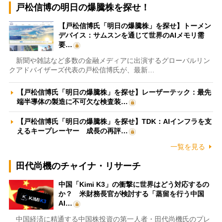
戸松信博の明日の爆騰株を探せ！
【戸松信博氏「明日の爆騰株」を探せ】トーメン
デバイス：サムスンを通じて世界のAIメモリ需
要…
新聞や雑誌など多数の金融メディアに出演するグローバルリン
クアドバイザーズ代表の戸松信博氏が、最新…
【戸松信博氏「明日の爆騰株」を探せ】レーザーテック：最先
端半導体の製造に不可欠な検査装…
【戸松信博氏「明日の爆騰株」を探せ】TDK：AIインフラを支
えるキープレーヤー 成長の再評…
一覧を見る
田代尚機のチャイナ・リサーチ
中国「Kimi K3」の衝撃に世界はどう対応するの
か？ 米財務長官が検討する「蒸留を行う中国
AI…
中国経済に精通する中国株投資の第一人者・田代尚機氏のプレ