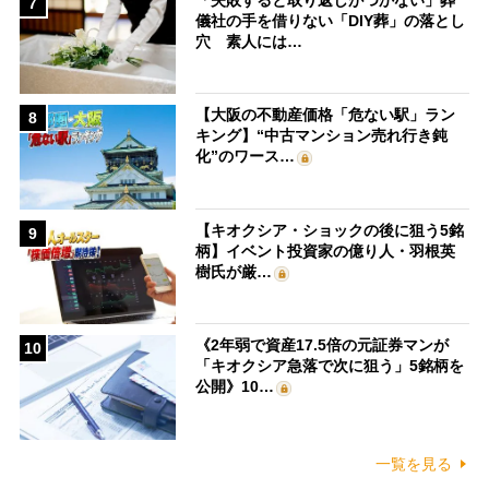
7
儀社の手を借りない「DIY葬」の落とし
穴 素人には…
【大阪の不動産価格「危ない駅」ラン
8
キング】“中古マンション売れ行き鈍
化”のワース…
【キオクシア・ショックの後に狙う5銘
9
柄】イベント投資家の億り人・羽根英
樹氏が厳…
《2年弱で資産17.5倍の元証券マンが
10
「キオクシア急落で次に狙う」5銘柄を
公開》10…
一覧を見る