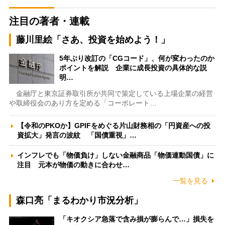
注目の著者・連載
藤川里絵「さあ、投資を始めよう！」
5年ぶり改訂の「CGコード」、何が変わったのか
ポイントを解説 企業に成長投資の具体的な説
明…
金融庁と東京証券取引所が共同で策定している上場企業の経営
や取締役会のあり方を定める「コーポレート…
【令和のPKOか】GPIFをめぐる片山財務相の「円資産への投
資拡大」発言の波紋 「国債重視」…
インフレでも「物価負け」しない金融商品「物価連動国債」に
注目 元本が物価の動きに合わせ…
一覧を見る
森口亮「まるわかり市況分析」
「キオクシア急落で含み損が膨らんで…」損失を