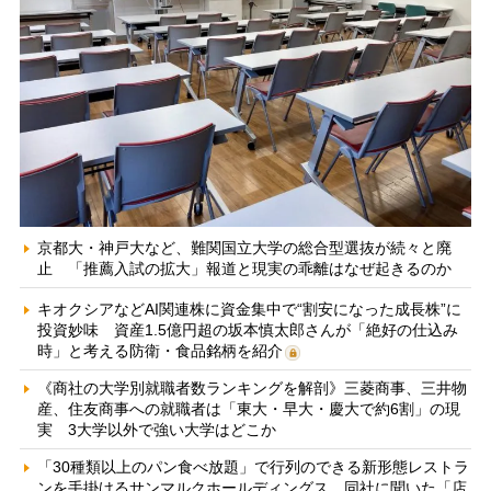
京都大・神戸大など、難関国立大学の総合型選抜が続々と廃
止 「推薦入試の拡大」報道と現実の乖離はなぜ起きるのか
キオクシアなどAI関連株に資金集中で“割安になった成長株”に
投資妙味 資産1.5億円超の坂本慎太郎さんが「絶好の仕込み
時」と考える防衛・食品銘柄を紹介
《商社の大学別就職者数ランキングを解剖》三菱商事、三井物
産、住友商事への就職者は「東大・早大・慶大で約6割」の現
実 3大学以外で強い大学はどこか
「30種類以上のパン食べ放題」で行列のできる新形態レストラ
ンを手掛けるサンマルクホールディングス 同社に聞いた「店