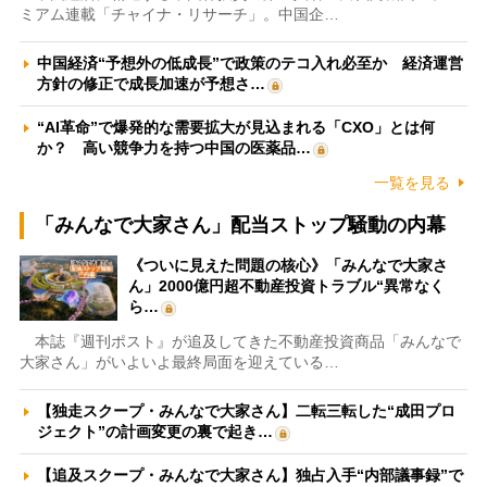
ミアム連載「チャイナ・リサーチ」。中国企…
中国経済“予想外の低成長”で政策のテコ入れ必至か 経済運営
方針の修正で成長加速が予想さ…
“AI革命”で爆発的な需要拡大が見込まれる「CXO」とは何
か？ 高い競争力を持つ中国の医薬品…
一覧を見る
「みんなで大家さん」配当ストップ騒動の内幕
《ついに見えた問題の核心》「みんなで大家さ
ん」2000億円超不動産投資トラブル“異常なく
ら…
本誌『週刊ポスト』が追及してきた不動産投資商品「みんなで
大家さん」がいよいよ最終局面を迎えている…
【独走スクープ・みんなで大家さん】二転三転した“成田プロ
ジェクト”の計画変更の裏で起き…
【追及スクープ・みんなで大家さん】独占入手“内部議事録”で