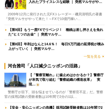
入れたプライスレスな経験 ｜ 突然マルサがや…
2009年12月に発行された元FXトレーダー・磯貝清明氏の著書
『突然マルサがやって来た！～FXで10億円稼い…
【第9回】もう一度FXでリベンジ！ 種銭は差し押さえを免れ
た”ヒミツのお金” ｜ 突然マルサ…
【第8回】年利はなんと14.6％！ 毎日5万円超の延滞税が積み
上がっていく ｜ 突然マルサ…
一覧を見る
河合雅司「人口減少ニッポンの活路」
【「警察官離れ」に歯止めはかかるか？】警察庁
が本気で取り組む「警察組織の構造改革」 実
現…
警察庁が目下、頭を悩ませているのが「警察官不足」だ。警察
官の採用試験の受験者数は10年間で2分の1以…
【安全・安心ニッポンの危機】採用試験受験者数は10年間で2