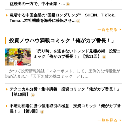
益続出の一方で、中小企業・…
急増する中国企業の“国籍ロンダリング” SHEIN、TikTok、
Temu…本社機能を海外に移転させ…
一覧を見る
投資ノウハウ満載コミック「俺がカブ番長！」
「売り時」を逃さないトレンド見極め術 投資コ
ミック「俺がカブ番長！」【第11回】
かつて投資情報雑誌「マネーポスト」にて、圧倒的な情報量が
詰め込まれた「天下無敵の株コミック」とし…
テクニカル分析・集中講義 投資コミック「俺がカブ番長！」
【第10回】
不透明相場に勝つ信用取引の極意 投資コミック「俺がカブ番
長！」【第9回】
一覧を見る