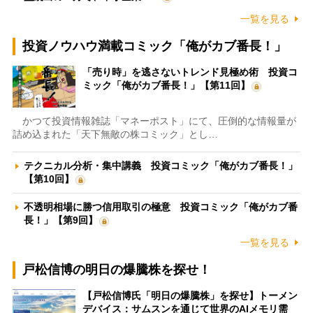
一覧を見る
投資ノウハウ満載コミック「俺がカブ番長！」
「売り時」を逃さないトレンド見極め術 投資コ
ミック「俺がカブ番長！」【第11回】
かつて投資情報雑誌「マネーポスト」にて、圧倒的な情報量が
詰め込まれた「天下無敵の株コミック」とし…
テクニカル分析・集中講義 投資コミック「俺がカブ番長！」
【第10回】
不透明相場に勝つ信用取引の極意 投資コミック「俺がカブ番
長！」【第9回】
一覧を見る
戸松信博の明日の爆騰株を探せ！
【戸松信博氏「明日の爆騰株」を探せ】トーメン
デバイス：サムスンを通じて世界のAIメモリ需