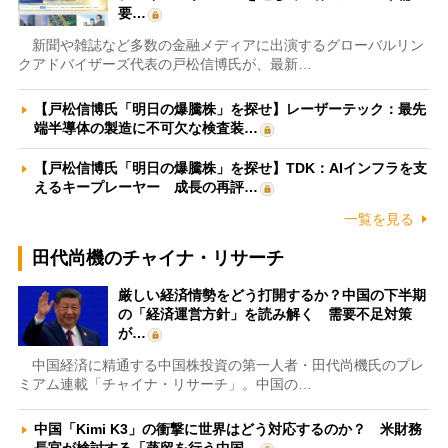
要…
新聞や雑誌など多数の金融メディアに出演するグローバルリン
クアドバイザーズ代表の戸松信博氏が、最新…
【戸松信博氏「明日の爆騰株」を探せ】レーザーテック：最先
端半導体の製造に不可欠な検査装…
【戸松信博氏「明日の爆騰株」を探せ】TDK：AIインフラを支
えるキープレーヤー 成長の再評…
一覧を見る
田代尚機のチャイナ・リサーチ
厳しい経済情勢をどう打開するか？中国の下半期
の「経済運営方針」を読み解く 需要不足対策
が…
中国経済に精通する中国株投資の第一人者・田代尚機氏のプレ
ミアム連載「チャイナ・リサーチ」。中国の…
中国「Kimi K3」の衝撃に世界はどう対応するのか？ 米財務
長官が検討する「蒸留を行う中国…