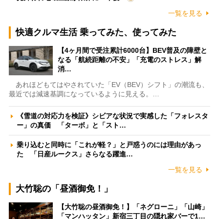
一覧を見る
快適クルマ生活 乗ってみた、使ってみた
【4ヶ月間で受注累計6000台】BEV普及の障壁と
なる「航続距離の不安」「充電のストレス」解
消…
あれほどもてはやされていた「EV（BEV）シフト」の潮流も、
最近では減速基調になっているように見える。…
《雪道の対応力を検証》シビアな状況で実感した「フォレスタ
ー」の真価 「ターボ」と「スト…
乗り込むと同時に「これが軽？」と戸惑うのには理由があっ
た 「日産ルークス」さらなる躍進…
一覧を見る
大竹聡の「昼酒御免！」
【大竹聡の昼酒御免！】「ネグローニ」「山崎」
「マンハッタン」新宿三丁目の隠れ家バーで1…