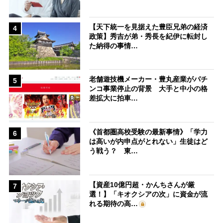
【天下統一を見据えた豊臣兄弟の経済
4
政策】秀吉が弟・秀長を紀伊に転封し
た納得の事情…
老舗遊技機メーカー・豊丸産業がパチ
5
ンコ事業停止の背景 大手と中小の格
差拡大に拍車…
《首都圏高校受験の最新事情》「学力
6
は高いが内申点がとれない」生徒はど
う戦う？ 東…
【資産10億円超・かんちさんが厳
7
選！】「キオクシアの次」に資金が流
れる期待の高…