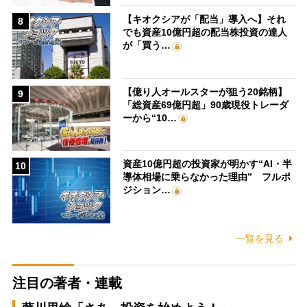
【キオクシアが「配当」導入へ】それ
8
でも資産10億円超の配当株投資の達人
が「買う…
【億り人オールスターが狙う20銘柄】
9
「総資産69億円超」90歳現役トレーダ
ーから“10…
資産10億円超の投資家が明かす“AI・半
10
導体相場に乗らなかった理由” フルポ
ジション…
一覧を見る
注目の著者・連載