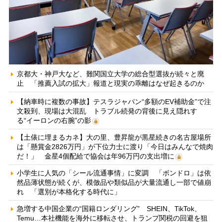
京都大・神戸大など、難関国立大学の総合型選抜が続々と廃
止 「推薦入試の拡大」報道と現実の乖離はなぜ起きるのか
【納車時に複数の事故】テスラジャパン“多額のEV補助金”で注
文殺到、現場は大混乱 トラブル続発の背後に見え隠れす
る“イーロンの右腕”の影
【土俵に埋まるカネ】大の里、豊昇龍が黒星続きの名古屋場所
は「懸賞金2826万円」が下位力士に渡り「今日はみんなで焼肉
だ！」 金星4個配給で協会は年96万円の支出増に
小学生に人気の「シール流通事情」に変調 「ボンドロ」は依
然品薄状態が続くが、模倣品や類似品が大量流通し一部で値崩
れ 「選別が本格化する時代に」
急増する中国企業の“国籍ロンダリング” SHEIN、TikTok、
Temu…本社機能を海外に移転させ、トランプ関税の回避を狙