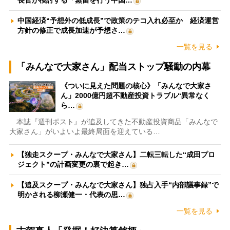
中国経済“予想外の低成長”で政策のテコ入れ必至か 経済運営
方針の修正で成長加速が予想さ…
一覧を見る
「みんなで大家さん」配当ストップ騒動の内幕
《ついに見えた問題の核心》「みんなで大家さ
ん」2000億円超不動産投資トラブル“異常なく
ら…
本誌『週刊ポスト』が追及してきた不動産投資商品「みんなで
大家さん」がいよいよ最終局面を迎えている…
【独走スクープ・みんなで大家さん】二転三転した“成田プロ
ジェクト”の計画変更の裏で起き…
【追及スクープ・みんなで大家さん】独占入手“内部議事録”で
明かされる柳瀬健一・代表の思…
一覧を見る