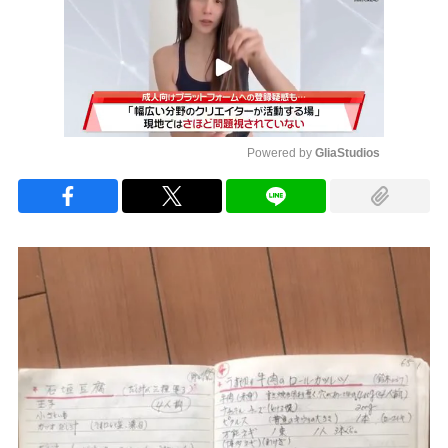
Powered by 
GliaStudios
Mute