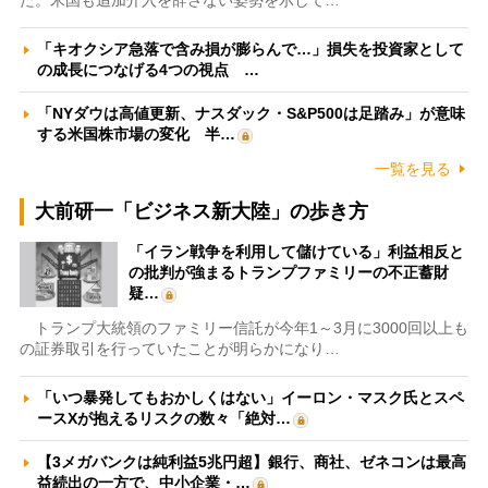
「キオクシア急落で含み損が膨らんで…」損失を投資家として
の成長につなげる4つの視点 …
「NYダウは高値更新、ナスダック・S&P500は足踏み」が意味
する米国株市場の変化 半…
一覧を見る
大前研一「ビジネス新大陸」の歩き方
「イラン戦争を利用して儲けている」利益相反と
の批判が強まるトランプファミリーの不正蓄財
疑…
トランプ大統領のファミリー信託が今年1～3月に3000回以上も
の証券取引を行っていたことが明らかになり…
「いつ暴発してもおかしくはない」イーロン・マスク氏とスペ
ースXが抱えるリスクの数々「絶対…
【3メガバンクは純利益5兆円超】銀行、商社、ゼネコンは最高
益続出の一方で、中小企業・…