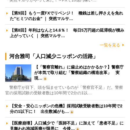
【第9回】もう一度FXでリベンジ！ 種銭は差し押さえを免れ
た”ヒミツのお金” ｜ 突然マルサ…
【第8回】年利はなんと14.6％！ 毎日5万円超の延滞税が積み
上がっていく ｜ 突然マルサ…
一覧を見る
河合雅司「人口減少ニッポンの活路」
【「警察官離れ」に歯止めはかかるか？】警察庁
が本気で取り組む「警察組織の構造改革」 実
現…
警察庁が目下、頭を悩ませているのが「警察官不足」だ。警察
官の採用試験の受験者数は10年間で2分の1以…
【安全・安心ニッポンの危機】採用試験受験者数は10年間で2
分の1以下に！ 出生数減がも…
【医療崩壊】人口減少で「医師不足」に加えて「患者不足」に
見舞われ地域医療が限界に 今後…