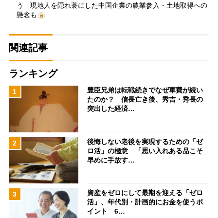
う 現地人を隠れ蓑にした中国企業の農業参入・土地取得への
懸念も
関連記事
ランキング
豊臣兄弟は転戦続きでなぜ軍費が続い
1
たのか？ 信長亡き後、秀吉・秀長の
突出した経済…
後悔しない老後を実現するための「ゼ
2
ロ活」の極意 「思い入れある品こそ
早めに手放す…
資産をゼロにして最期を迎える「ゼロ
3
活」、年代別・計画的にお金を使うポ
イント 6…