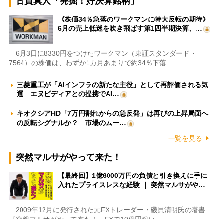
古賀真人「発掘！好決算銘柄」
《株価34％急落のワークマンに特大反転の期待》
6月の売上低迷を吹き飛ばす第1四半期決算、…
6月3日に8330円をつけたワークマン（東証スタンダード・
7564）の株価は、わずか1カ月あまりで約34％下落…
三菱重工が「AIインフラの新たな主役」として再評価される気
運 エヌビディアとの提携でAI…
キオクシアHD「7万円割れからの急反発」は再びの上昇局面へ
の反転シグナルか？ 市場のムー…
一覧を見る
突然マルサがやって来た！
【最終回】1億6000万円の負債と引き換えに手に
入れたプライスレスな経験 ｜ 突然マルサがや…
2009年12月に発行された元FXトレーダー・磯貝清明氏の著書
『突然マルサがやって来た！～FXで10億円稼い…