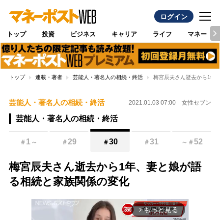
ログイン
トップ
投資
ビジネス
キャリア
ライフ
マネー
トップ
連載・著者
芸能人・著名人の相続・終活
梅宮辰夫さん逝去から1年
芸能人・著名人の相続・終活
2021.01.03 07:00
女性セブン
芸能人・著名人の相続・終活
1
29
30
31
52
＃
～
＃
＃
＃
～
＃
梅宮辰夫さん逝去から1年、妻と娘が語
る相続と家族関係の変化
もっと見る
arrow_forward_ios