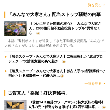
一覧を見る
「みんなで大家さん」配当ストップ騒動の内幕
《ついに見えた問題の核心》「みんなで大家さ
ん」2000億円超不動産投資トラブル“異常なく
ら…
本誌『週刊ポスト』が追及してきた不動産投資商品「みんなで
大家さん」がいよいよ最終局面を迎えている…
【独走スクープ・みんなで大家さん】二転三転した“成田プロ
ジェクト”の計画変更の裏で起き…
【追及スクープ・みんなで大家さん】独占入手“内部議事録”で
明かされる柳瀬健一・代表の思…
一覧を見る
古賀真人「発掘！好決算銘柄」
《株価34％急落のワークマンに特大反転の期待》
6月の売上低迷を吹き飛ばす第1四半期決算、…