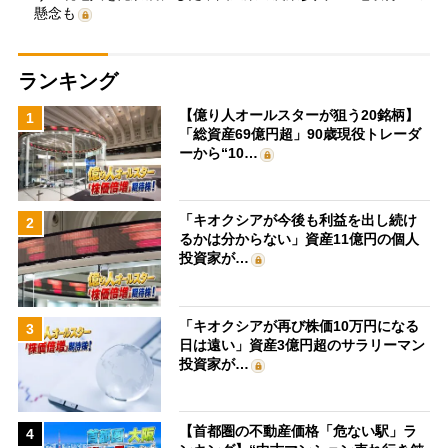
懸念も
ランキング
【億り人オールスターが狙う20銘柄】
1
「総資産69億円超」90歳現役トレーダ
ーから“10…
「キオクシアが今後も利益を出し続け
2
るかは分からない」資産11億円の個人
投資家が…
「キオクシアが再び株価10万円になる
3
日は遠い」資産3億円超のサラリーマン
投資家が…
【首都圏の不動産価格「危ない駅」ラ
4