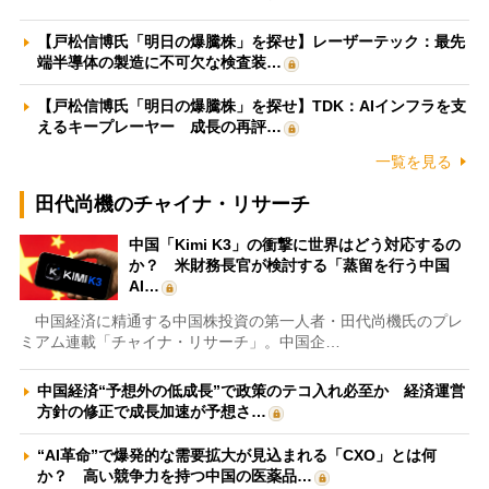
【戸松信博氏「明日の爆騰株」を探せ】レーザーテック：最先
端半導体の製造に不可欠な検査装…
【戸松信博氏「明日の爆騰株」を探せ】TDK：AIインフラを支
えるキープレーヤー 成長の再評…
一覧を見る
田代尚機のチャイナ・リサーチ
中国「Kimi K3」の衝撃に世界はどう対応するの
か？ 米財務長官が検討する「蒸留を行う中国
AI…
中国経済に精通する中国株投資の第一人者・田代尚機氏のプレ
ミアム連載「チャイナ・リサーチ」。中国企…
中国経済“予想外の低成長”で政策のテコ入れ必至か 経済運営
方針の修正で成長加速が予想さ…
“AI革命”で爆発的な需要拡大が見込まれる「CXO」とは何
か？ 高い競争力を持つ中国の医薬品…