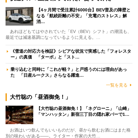
【4ヶ月間で受注累計6000台】BEV普及の障壁と
なる「航続距離の不安」「充電のストレス」解
消…
あれほどもてはやされていた「EV（BEV）シフト」の潮流も、
最近では減速基調になっているように見える。…
《雪道の対応力を検証》シビアな状況で実感した「フォレスタ
ー」の真価 「ターボ」と「スト…
乗り込むと同時に「これが軽？」と戸惑うのには理由があっ
た 「日産ルークス」さらなる躍進…
一覧を見る
大竹聡の「昼酒御免！」
【大竹聡の昼酒御免！】「ネグローニ」「山崎」
「マンハッタン」新宿三丁目の隠れ家バーで1…
お酒はいつ飲んでもいいものだが、昼から飲むお酒にはまた格
別の味わいがある――。ライター・作家の大竹…