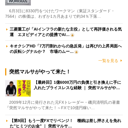
6月3日に8330円をつけたワークマン（東証スタンダード・
7564）の株価は、わずか1カ月あまりで約34％下落…
三菱重工が「AIインフラの新たな主役」として再評価される気
運 エヌビディアとの提携でAI…
キオクシアHD「7万円割れからの急反発」は再びの上昇局面へ
の反転シグナルか？ 市場のムー…
一覧を見る
突然マルサがやって来た！
【最終回】1億6000万円の負債と引き換えに手に
入れたプライスレスな経験 ｜ 突然マルサがや…
2009年12月に発行された元FXトレーダー・磯貝清明氏の著書
『突然マルサがやって来た！～FXで10億円稼い…
【第9回】もう一度FXでリベンジ！ 種銭は差し押さえを免れ
た”ヒミツのお金” ｜ 突然マルサ…