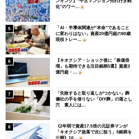
ンキング】“中古マンション売れ行き鈍
化”のワー…
「AI・半導体関連が“本命”であること
5
に変わりはない」資産20億円超の90歳
現役トレー…
【キオクシア・ショック後に「株価倍
6
増」も期待できる注目銘柄5選】資産3
億円超・…
「失敗すると取り返しがつかない」葬
7
儀社の手を借りない「DIY葬」の落とし
穴 素人には…
《2年弱で資産17.5倍の元証券マンが
8
「キオクシア急落で次に狙う」5銘柄を
公開》10…