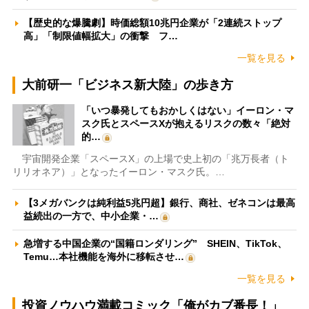
【歴史的な爆騰劇】時価総額10兆円企業が「2連続ストップ
高」「制限値幅拡大」の衝撃 フ…
一覧を見る
大前研一「ビジネス新大陸」の歩き方
「いつ暴発してもおかしくはない」イーロン・マ
スク氏とスペースXが抱えるリスクの数々「絶対
的…
宇宙開発企業「スペースX」の上場で史上初の「兆万長者（ト
リリオネア）」となったイーロン・マスク氏。…
【3メガバンクは純利益5兆円超】銀行、商社、ゼネコンは最高
益続出の一方で、中小企業・…
急増する中国企業の“国籍ロンダリング” SHEIN、TikTok、
Temu…本社機能を海外に移転させ…
一覧を見る
投資ノウハウ満載コミック「俺がカブ番長！」