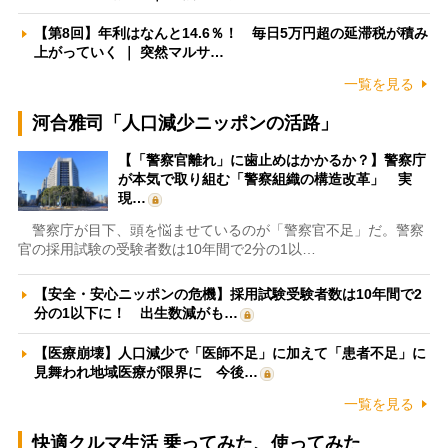
【第8回】年利はなんと14.6％！ 毎日5万円超の延滞税が積み
上がっていく ｜ 突然マルサ…
一覧を見る
河合雅司「人口減少ニッポンの活路」
【「警察官離れ」に歯止めはかかるか？】警察庁
が本気で取り組む「警察組織の構造改革」 実
現…
警察庁が目下、頭を悩ませているのが「警察官不足」だ。警察
官の採用試験の受験者数は10年間で2分の1以…
【安全・安心ニッポンの危機】採用試験受験者数は10年間で2
分の1以下に！ 出生数減がも…
【医療崩壊】人口減少で「医師不足」に加えて「患者不足」に
見舞われ地域医療が限界に 今後…
一覧を見る
快適クルマ生活 乗ってみた、使ってみた