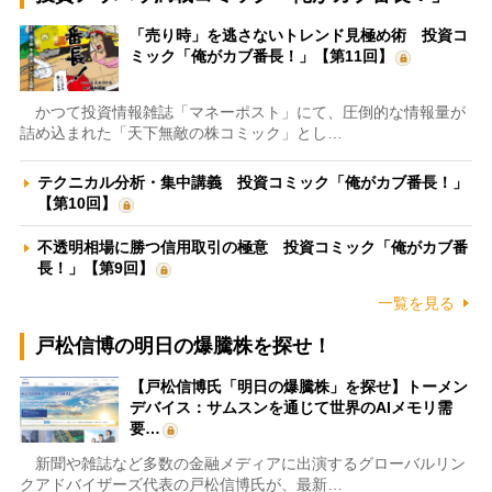
「売り時」を逃さないトレンド見極め術 投資コ
ミック「俺がカブ番長！」【第11回】
かつて投資情報雑誌「マネーポスト」にて、圧倒的な情報量が
詰め込まれた「天下無敵の株コミック」とし…
テクニカル分析・集中講義 投資コミック「俺がカブ番長！」
【第10回】
不透明相場に勝つ信用取引の極意 投資コミック「俺がカブ番
長！」【第9回】
一覧を見る
戸松信博の明日の爆騰株を探せ！
【戸松信博氏「明日の爆騰株」を探せ】トーメン
デバイス：サムスンを通じて世界のAIメモリ需
要…
新聞や雑誌など多数の金融メディアに出演するグローバルリン
クアドバイザーズ代表の戸松信博氏が、最新…