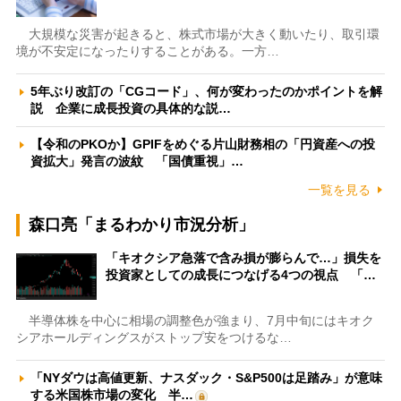
大規模な災害が起きると、株式市場が大きく動いたり、取引環
境が不安定になったりすることがある。一方…
5年ぶり改訂の「CGコード」、何が変わったのかポイントを解
説 企業に成長投資の具体的な説…
【令和のPKOか】GPIFをめぐる片山財務相の「円資産への投
資拡大」発言の波紋 「国債重視」…
一覧を見る
森口亮「まるわかり市況分析」
「キオクシア急落で含み損が膨らんで…」損失を
投資家としての成長につなげる4つの視点 「…
半導体株を中心に相場の調整色が強まり、7月中旬にはキオク
シアホールディングスがストップ安をつけるな…
「NYダウは高値更新、ナスダック・S&P500は足踏み」が意味
する米国株市場の変化 半…