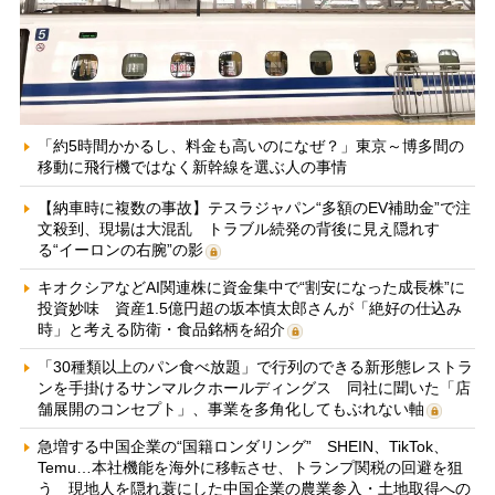
「約5時間かかるし、料金も高いのになぜ？」東京～博多間の
移動に飛行機ではなく新幹線を選ぶ人の事情
【納車時に複数の事故】テスラジャパン“多額のEV補助金”で注
文殺到、現場は大混乱 トラブル続発の背後に見え隠れす
る“イーロンの右腕”の影
キオクシアなどAI関連株に資金集中で“割安になった成長株”に
投資妙味 資産1.5億円超の坂本慎太郎さんが「絶好の仕込み
時」と考える防衛・食品銘柄を紹介
「30種類以上のパン食べ放題」で行列のできる新形態レストラ
ンを手掛けるサンマルクホールディングス 同社に聞いた「店
舗展開のコンセプト」、事業を多角化してもぶれない軸
急増する中国企業の“国籍ロンダリング” SHEIN、TikTok、
Temu…本社機能を海外に移転させ、トランプ関税の回避を狙
う 現地人を隠れ蓑にした中国企業の農業参入・土地取得への