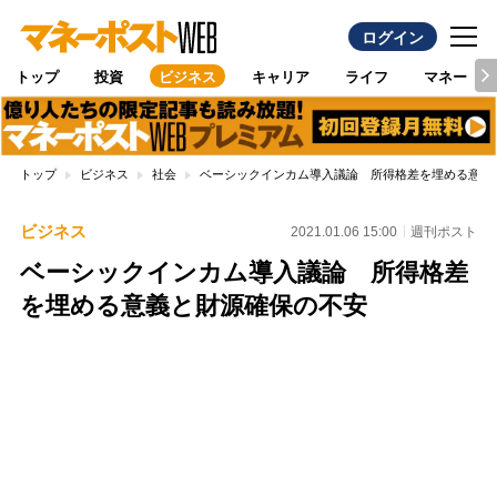
ログイン
トップ
投資
ビジネス
キャリア
ライフ
マネー
トップ
ビジネス
社会
ベーシックインカム導入議論 所得格差を埋める意義
ビジネス
2021.01.06 15:00
週刊ポスト
ベーシックインカム導入議論 所得格差
を埋める意義と財源確保の不安
Loaded
:
100.00%
/
Unmute