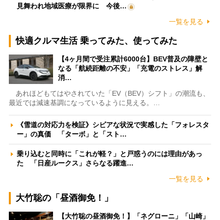
見舞われ地域医療が限界に 今後…
一覧を見る
快適クルマ生活 乗ってみた、使ってみた
【4ヶ月間で受注累計6000台】BEV普及の障壁と
なる「航続距離の不安」「充電のストレス」解
消…
あれほどもてはやされていた「EV（BEV）シフト」の潮流も、
最近では減速基調になっているように見える。…
《雪道の対応力を検証》シビアな状況で実感した「フォレスタ
ー」の真価 「ターボ」と「スト…
乗り込むと同時に「これが軽？」と戸惑うのには理由があっ
た 「日産ルークス」さらなる躍進…
一覧を見る
大竹聡の「昼酒御免！」
【大竹聡の昼酒御免！】「ネグローニ」「山崎」