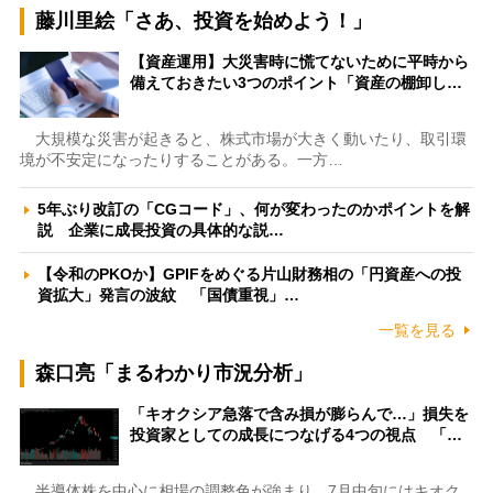
藤川里絵「さあ、投資を始めよう！」
【資産運用】大災害時に慌てないために平時から
備えておきたい3つのポイント「資産の棚卸し…
大規模な災害が起きると、株式市場が大きく動いたり、取引環
境が不安定になったりすることがある。一方…
5年ぶり改訂の「CGコード」、何が変わったのかポイントを解
説 企業に成長投資の具体的な説…
【令和のPKOか】GPIFをめぐる片山財務相の「円資産への投
資拡大」発言の波紋 「国債重視」…
一覧を見る
森口亮「まるわかり市況分析」
「キオクシア急落で含み損が膨らんで…」損失を
投資家としての成長につなげる4つの視点 「…
半導体株を中心に相場の調整色が強まり、7月中旬にはキオク