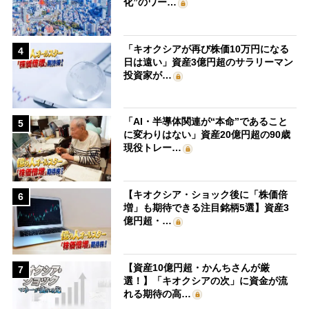
化”のワー…
「キオクシアが再び株価10万円になる
4
日は遠い」資産3億円超のサラリーマン
投資家が…
「AI・半導体関連が“本命”であること
5
に変わりはない」資産20億円超の90歳
現役トレー…
【キオクシア・ショック後に「株価倍
6
増」も期待できる注目銘柄5選】資産3
億円超・…
【資産10億円超・かんちさんが厳
7
選！】「キオクシアの次」に資金が流
れる期待の高…