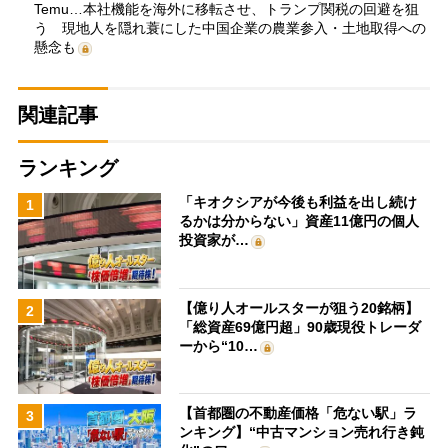
Temu…本社機能を海外に移転させ、トランプ関税の回避を狙
う 現地人を隠れ蓑にした中国企業の農業参入・土地取得への
懸念も
関連記事
ランキング
「キオクシアが今後も利益を出し続け
1
るかは分からない」資産11億円の個人
投資家が…
【億り人オールスターが狙う20銘柄】
2
「総資産69億円超」90歳現役トレーダ
ーから“10…
【首都圏の不動産価格「危ない駅」ラ
3
ンキング】“中古マンション売れ行き鈍