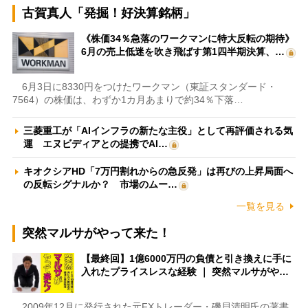
古賀真人「発掘！好決算銘柄」
《株価34％急落のワークマンに特大反転の期待》
6月の売上低迷を吹き飛ばす第1四半期決算、…
6月3日に8330円をつけたワークマン（東証スタンダード・
7564）の株価は、わずか1カ月あまりで約34％下落…
三菱重工が「AIインフラの新たな主役」として再評価される気
運 エヌビディアとの提携でAI…
キオクシアHD「7万円割れからの急反発」は再びの上昇局面へ
の反転シグナルか？ 市場のムー…
一覧を見る
突然マルサがやって来た！
【最終回】1億6000万円の負債と引き換えに手に
入れたプライスレスな経験 ｜ 突然マルサがや…
2009年12月に発行された元FXトレーダー・磯貝清明氏の著書