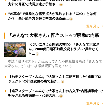
方針の修正で成長加速が予想さ…
“AI革命”で爆発的な需要拡大が見込まれる「CXO」とは何
か？ 高い競争力を持つ中国の医薬品…
一覧を見る
「みんなで大家さん」配当ストップ騒動の内幕
《ついに見えた問題の核心》「みんなで大家さ
ん」2000億円超不動産投資トラブル“異常なく
ら…
本誌『週刊ポスト』が追及してきた不動産投資商品「みんなで
大家さん」がいよいよ最終局面を迎えている…
【独走スクープ・みんなで大家さん】二転三転した“成田プロ
ジェクト”の計画変更の裏で起き…
【追及スクープ・みんなで大家さん】独占入手“内部議事録”で
明かされる柳瀬健一・代表の思…
一覧を見る