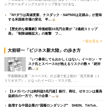
シアホールディングスがストップ安をつけるな…
「NYダウは高値更新、ナスダック・S&P500は足踏み」が意味
する米国株市場の変化 半…
【歴史的な爆騰劇】時価総額10兆円企業が「2連続ストップ
高」「制限値幅拡大」の衝撃 フ…
一覧を見る
大前研一「ビジネス新大陸」の歩き方
「いつ暴発してもおかしくはない」イーロン・マ
スク氏とスペースXが抱えるリスクの数々「絶対
的…
宇宙開発企業「スペースX」の上場で史上初の「兆万長者（ト
リリオネア）」となったイーロン・マスク氏。…
【3メガバンクは純利益5兆円超】銀行、商社、ゼネコンは最高
益続出の一方で、中小企業・…
急増する中国企業の“国籍ロンダリング” SHEIN、TikTok、