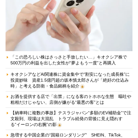
「この恐ろしい株はさっさと手放したい…」キオクシア株で
500万円の利益を出した女性が“夢よもう一度”と再購入
キオクシアなどAI関連株に資金集中で“割安になった成長株”に
投資妙味 資産1.5億円超の坂本慎太郎さんが「絶好の仕込み
時」と考える防衛・食品銘柄を紹介
お酒を提供する店で「出禁」になる客のトホホな生態 嘔吐や
粗相だけじゃない、店側が嫌がる“最悪の客”とは
【納車時に複数の事故】テスラジャパン“多額のEV補助金”で注
文殺到、現場は大混乱 トラブル続発の背後に見え隠れす
る“イーロンの右腕”の影
急増する中国企業の“国籍ロンダリング” SHEIN、TikTok、