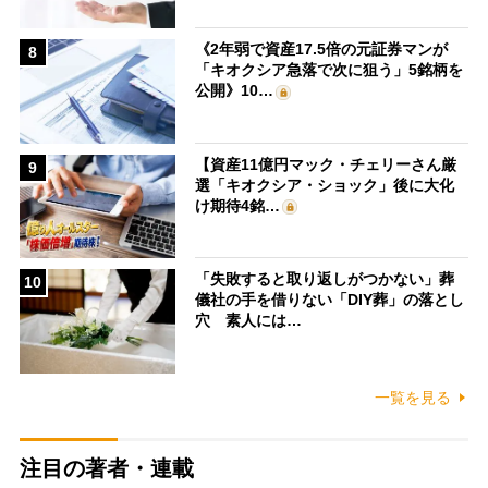
《2年弱で資産17.5倍の元証券マンが
8
「キオクシア急落で次に狙う」5銘柄を
公開》10…
【資産11億円マック・チェリーさん厳
9
選「キオクシア・ショック」後に大化
け期待4銘…
「失敗すると取り返しがつかない」葬
10
儀社の手を借りない「DIY葬」の落とし
穴 素人には…
一覧を見る
注目の著者・連載