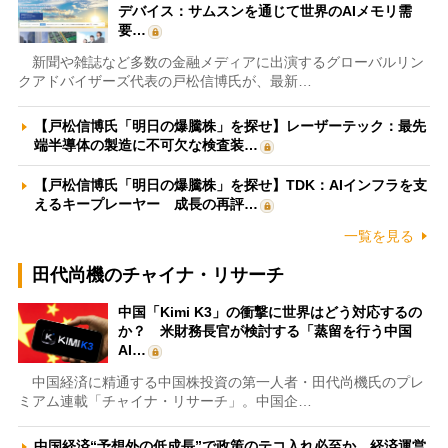
デバイス：サムスンを通じて世界のAIメモリ需
要…
新聞や雑誌など多数の金融メディアに出演するグローバルリン
クアドバイザーズ代表の戸松信博氏が、最新…
【戸松信博氏「明日の爆騰株」を探せ】レーザーテック：最先
端半導体の製造に不可欠な検査装…
【戸松信博氏「明日の爆騰株」を探せ】TDK：AIインフラを支
えるキープレーヤー 成長の再評…
一覧を見る
田代尚機のチャイナ・リサーチ
中国「Kimi K3」の衝撃に世界はどう対応するの
か？ 米財務長官が検討する「蒸留を行う中国
AI…
中国経済に精通する中国株投資の第一人者・田代尚機氏のプレ
ミアム連載「チャイナ・リサーチ」。中国企…
中国経済“予想外の低成長”で政策のテコ入れ必至か 経済運営