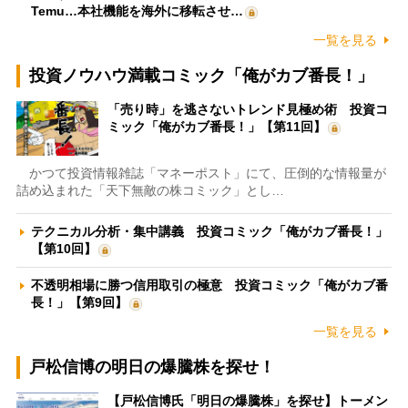
Temu…本社機能を海外に移転させ…
一覧を見る
投資ノウハウ満載コミック「俺がカブ番長！」
「売り時」を逃さないトレンド見極め術 投資コ
ミック「俺がカブ番長！」【第11回】
かつて投資情報雑誌「マネーポスト」にて、圧倒的な情報量が
詰め込まれた「天下無敵の株コミック」とし…
テクニカル分析・集中講義 投資コミック「俺がカブ番長！」
【第10回】
不透明相場に勝つ信用取引の極意 投資コミック「俺がカブ番
長！」【第9回】
一覧を見る
戸松信博の明日の爆騰株を探せ！
【戸松信博氏「明日の爆騰株」を探せ】トーメン