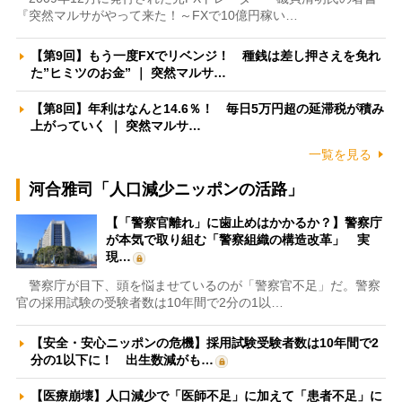
『突然マルサがやって来た！～FXで10億円稼い…
【第9回】もう一度FXでリベンジ！ 種銭は差し押さえを免れ
た”ヒミツのお金” ｜ 突然マルサ…
【第8回】年利はなんと14.6％！ 毎日5万円超の延滞税が積み
上がっていく ｜ 突然マルサ…
一覧を見る
河合雅司「人口減少ニッポンの活路」
【「警察官離れ」に歯止めはかかるか？】警察庁
が本気で取り組む「警察組織の構造改革」 実
現…
警察庁が目下、頭を悩ませているのが「警察官不足」だ。警察
官の採用試験の受験者数は10年間で2分の1以…
【安全・安心ニッポンの危機】採用試験受験者数は10年間で2
分の1以下に！ 出生数減がも…
【医療崩壊】人口減少で「医師不足」に加えて「患者不足」に