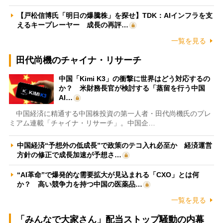
【戸松信博氏「明日の爆騰株」を探せ】TDK：AIインフラを支
えるキープレーヤー 成長の再評…
一覧を見る
田代尚機のチャイナ・リサーチ
中国「Kimi K3」の衝撃に世界はどう対応するの
か？ 米財務長官が検討する「蒸留を行う中国
AI…
中国経済に精通する中国株投資の第一人者・田代尚機氏のプレ
ミアム連載「チャイナ・リサーチ」。中国企…
中国経済“予想外の低成長”で政策のテコ入れ必至か 経済運営
方針の修正で成長加速が予想さ…
“AI革命”で爆発的な需要拡大が見込まれる「CXO」とは何
か？ 高い競争力を持つ中国の医薬品…
一覧を見る
「みんなで大家さん」配当ストップ騒動の内幕