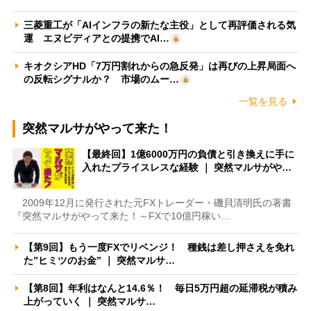
三菱重工が「AIインフラの新たな主役」として再評価される気
運 エヌビディアとの提携でAI…
キオクシアHD「7万円割れからの急反発」は再びの上昇局面へ
の反転シグナルか？ 市場のムー…
一覧を見る
突然マルサがやって来た！
【最終回】1億6000万円の負債と引き換えに手に
入れたプライスレスな経験 ｜ 突然マルサがや…
2009年12月に発行された元FXトレーダー・磯貝清明氏の著書
『突然マルサがやって来た！～FXで10億円稼い…
【第9回】もう一度FXでリベンジ！ 種銭は差し押さえを免れ
た”ヒミツのお金” ｜ 突然マルサ…
【第8回】年利はなんと14.6％！ 毎日5万円超の延滞税が積み
上がっていく ｜ 突然マルサ…