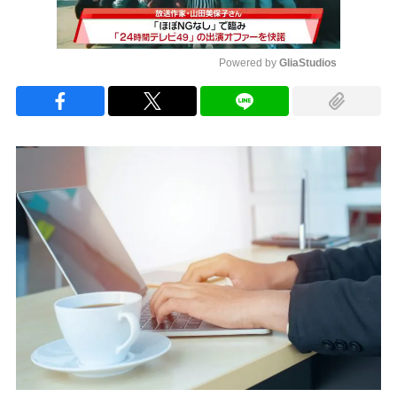
Powered by 
GliaStudios
Mute