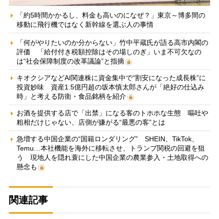
「約5時間かかるし、料金も高いのになぜ？」東京～博多間の
移動に飛行機ではなく新幹線を選ぶ人の事情
「何がやりたいのか分からない」竹中平蔵氏が語る高市内閣の
評価 「給付付き税額控除はその場しのぎ」いま不可欠なの
は“社会保障制度の改革議論”と指摘
キオクシアなどAI関連株に資金集中で“割安になった成長株”に
投資妙味 資産1.5億円超の坂本慎太郎さんが「絶好の仕込み
時」と考える防衛・食品銘柄を紹介
お酒を提供する店で「出禁」になる客のトホホな生態 嘔吐や
粗相だけじゃない、店側が嫌がる“最悪の客”とは
急増する中国企業の“国籍ロンダリング” SHEIN、TikTok、
Temu…本社機能を海外に移転させ、トランプ関税の回避を狙
う 現地人を隠れ蓑にした中国企業の農業参入・土地取得への
懸念も
関連記事