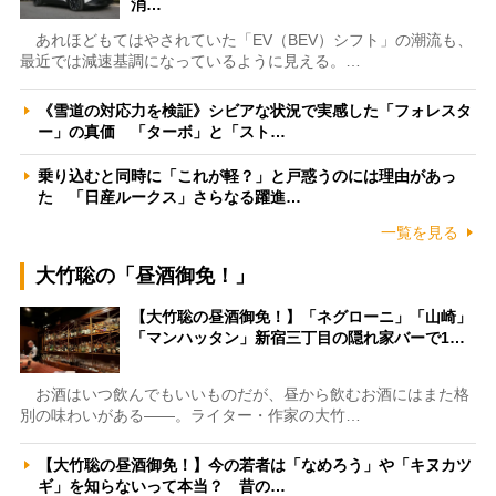
消…
あれほどもてはやされていた「EV（BEV）シフト」の潮流も、
最近では減速基調になっているように見える。…
《雪道の対応力を検証》シビアな状況で実感した「フォレスタ
ー」の真価 「ターボ」と「スト…
乗り込むと同時に「これが軽？」と戸惑うのには理由があっ
た 「日産ルークス」さらなる躍進…
一覧を見る
大竹聡の「昼酒御免！」
【大竹聡の昼酒御免！】「ネグローニ」「山崎」
「マンハッタン」新宿三丁目の隠れ家バーで1…
お酒はいつ飲んでもいいものだが、昼から飲むお酒にはまた格
別の味わいがある――。ライター・作家の大竹…
【大竹聡の昼酒御免！】今の若者は「なめろう」や「キヌカツ
ギ」を知らないって本当？ 昔の…