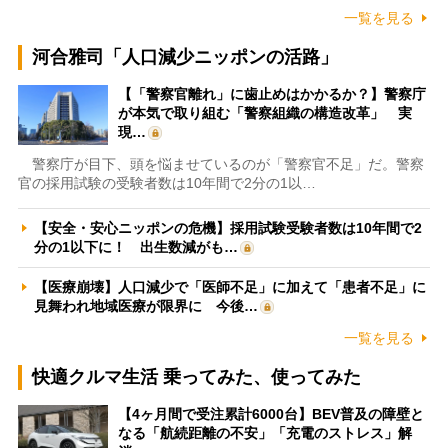
一覧を見る
河合雅司「人口減少ニッポンの活路」
【「警察官離れ」に歯止めはかかるか？】警察庁
が本気で取り組む「警察組織の構造改革」 実
現…
警察庁が目下、頭を悩ませているのが「警察官不足」だ。警察
官の採用試験の受験者数は10年間で2分の1以…
【安全・安心ニッポンの危機】採用試験受験者数は10年間で2
分の1以下に！ 出生数減がも…
【医療崩壊】人口減少で「医師不足」に加えて「患者不足」に
見舞われ地域医療が限界に 今後…
一覧を見る
快適クルマ生活 乗ってみた、使ってみた
【4ヶ月間で受注累計6000台】BEV普及の障壁と
なる「航続距離の不安」「充電のストレス」解