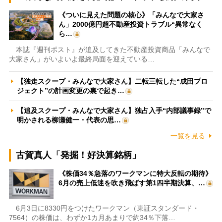
《ついに見えた問題の核心》「みんなで大家さ
ん」2000億円超不動産投資トラブル“異常なく
ら…
本誌『週刊ポスト』が追及してきた不動産投資商品「みんなで
大家さん」がいよいよ最終局面を迎えている…
【独走スクープ・みんなで大家さん】二転三転した“成田プロ
ジェクト”の計画変更の裏で起き…
【追及スクープ・みんなで大家さん】独占入手“内部議事録”で
明かされる柳瀬健一・代表の思…
一覧を見る
古賀真人「発掘！好決算銘柄」
《株価34％急落のワークマンに特大反転の期待》
6月の売上低迷を吹き飛ばす第1四半期決算、…
6月3日に8330円をつけたワークマン（東証スタンダード・
7564）の株価は、わずか1カ月あまりで約34％下落…