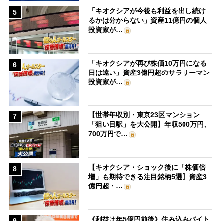
「キオクシアが今後も利益を出し続け
5
るかは分からない」資産11億円の個人
投資家が…
「キオクシアが再び株価10万円になる
6
日は遠い」資産3億円超のサラリーマン
投資家が…
【世帯年収別・東京23区マンション
7
「狙い目駅」を大公開】年収500万円、
700万円で…
【キオクシア・ショック後に「株価倍
8
増」も期待できる注目銘柄5選】資産3
億円超・…
《利益は年5億円前後》住み込みバイト
9