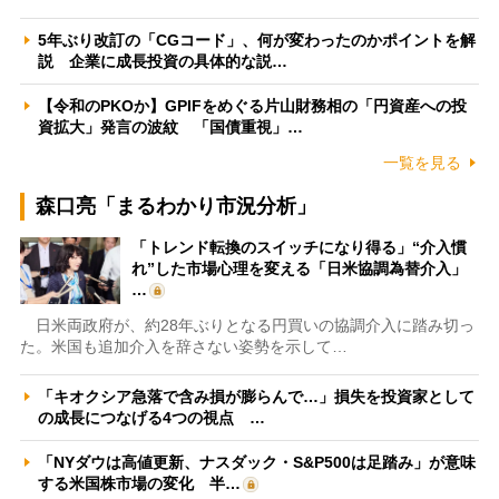
5年ぶり改訂の「CGコード」、何が変わったのかポイントを解
説 企業に成長投資の具体的な説…
【令和のPKOか】GPIFをめぐる片山財務相の「円資産への投
資拡大」発言の波紋 「国債重視」…
一覧を見る
森口亮「まるわかり市況分析」
「トレンド転換のスイッチになり得る」“介入慣
れ”した市場心理を変える「日米協調為替介入」
…
日米両政府が、約28年ぶりとなる円買いの協調介入に踏み切っ
た。米国も追加介入を辞さない姿勢を示して…
「キオクシア急落で含み損が膨らんで…」損失を投資家として
の成長につなげる4つの視点 …
「NYダウは高値更新、ナスダック・S&P500は足踏み」が意味
する米国株市場の変化 半…