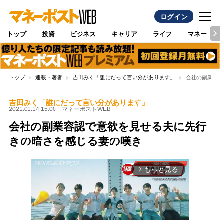
ログイン
トップ
投資
ビジネス
キャリア
ライフ
マネー
トップ
連載・著者
吉田みく「誰にだって言い分があります」
会社の副業容
吉田みく「誰にだって言い分があります」
2021.01.14 15:00
マネーポストWEB
会社の副業容認で意欲を見せる夫に先行
きの暗さを感じる妻の嘆き
もっと見る
arrow_forward_ios