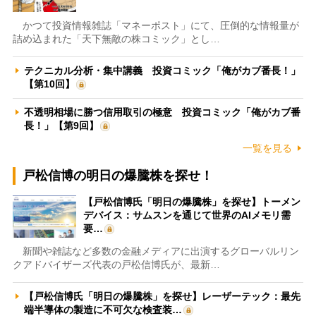
かつて投資情報雑誌「マネーポスト」にて、圧倒的な情報量が
詰め込まれた「天下無敵の株コミック」とし…
テクニカル分析・集中講義 投資コミック「俺がカブ番長！」
【第10回】
不透明相場に勝つ信用取引の極意 投資コミック「俺がカブ番
長！」【第9回】
一覧を見る
戸松信博の明日の爆騰株を探せ！
【戸松信博氏「明日の爆騰株」を探せ】トーメン
デバイス：サムスンを通じて世界のAIメモリ需
要…
新聞や雑誌など多数の金融メディアに出演するグローバルリン
クアドバイザーズ代表の戸松信博氏が、最新…
【戸松信博氏「明日の爆騰株」を探せ】レーザーテック：最先
端半導体の製造に不可欠な検査装…