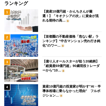
ランキング
【資産10億円超・かんちさんが厳
1
選！】「キオクシアの次」に資金が流
れる期待の高…
【首都圏の不動産価格「危ない駅」ラ
2
ンキング】“中古マンション売れ行き鈍
化”のワー…
【億り人オールスターが狙う20銘柄】
3
「総資産69億円超」90歳現役トレーダ
ーから“10…
資産10億円超の投資家が明かす“AI・半
4
導体相場に乗らなかった理由” フルポ
ジション…