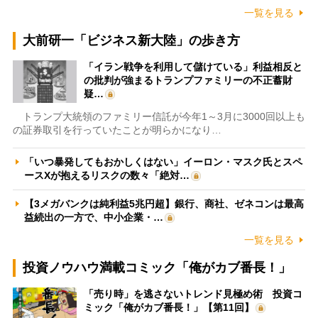
一覧を見る
大前研一「ビジネス新大陸」の歩き方
「イラン戦争を利用して儲けている」利益相反と
の批判が強まるトランプファミリーの不正蓄財
疑…
トランプ大統領のファミリー信託が今年1～3月に3000回以上も
の証券取引を行っていたことが明らかになり…
「いつ暴発してもおかしくはない」イーロン・マスク氏とスペ
ースXが抱えるリスクの数々「絶対…
【3メガバンクは純利益5兆円超】銀行、商社、ゼネコンは最高
益続出の一方で、中小企業・…
一覧を見る
投資ノウハウ満載コミック「俺がカブ番長！」
「売り時」を逃さないトレンド見極め術 投資コ
ミック「俺がカブ番長！」【第11回】