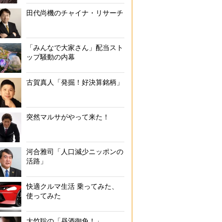
田代尚機のチャイナ・リサーチ
「みんなで大家さん」配当スト
ップ騒動の内幕
古賀真人「発掘！好決算銘柄」
突然マルサがやって来た！
河合雅司「人口減少ニッポンの
活路」
快適クルマ生活 乗ってみた、
使ってみた
大竹聡の「昼酒御免！」