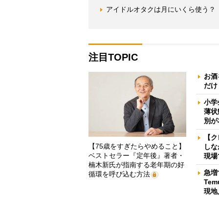
アイドルオタクは月にいくら使う？
注目TOPIC
お酒
だけ
小学
薄状
別が
【ク
【75歳をすぎたらやめること】
しな
ベストセラー『定年後』著者・
現場
楠木新氏が指南する老年期の好
急増
循環を呼び込む方法
Te
現地