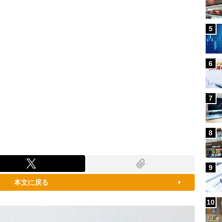
5
6
7
8
9
本文に戻る
10