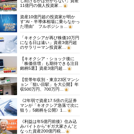
し続けるかは分からない」資産
11億円の個人投資家…
資産10億円超の投資家が明か
す“AI・半導体相場に乗らなかっ
た理由” フルポジショ…
「キオクシアが再び株価10万円
になる日は遠い」資産3億円超
のサラリーマン投資家…
【キオクシア・ショック後に
「株価倍増」も期待できる注目
銘柄5選】資産3億円超…
【世帯年収別・東京23区マンシ
ョン「狙い目駅」を大公開】年
収500万円、700万円…
《2年弱で資産17.5倍の元証券
マンが「キオクシア急落で次に
狙う」5銘柄を公開》1…
《利益は年5億円前後》住み込
みバイトから“ギガ大家さん”と
なった資産200億円税…