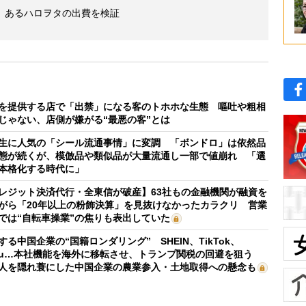
 あるハロヲタの出費を検証
を提供する店で「出禁」になる客のトホホな生態 嘔吐や粗相
じゃない、店側が嫌がる“最悪の客”とは
生に人気の「シール流通事情」に変調 「ボンドロ」は依然品
態が続くが、模倣品や類似品が大量流通し一部で値崩れ 「選
本格化する時代に」
レジット決済代行・全東信が破産】63社もの金融機関が融資を
がら「20年以上の粉飾決算」を見抜けなかったカラクリ 営業
では“自転車操業”の焦りも表出していた
する中国企業の“国籍ロンダリング” SHEIN、TikTok、
mu…本社機能を海外に移転させ、トランプ関税の回避を狙う
人を隠れ蓑にした中国企業の農業参入・土地取得への懸念も