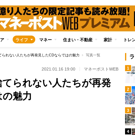
ア
ライフ
マネー
住まい・不動産
家計
トレ
てられない人たちが再発見したCDならではの魅力
写真一覧
ラ
1
2021.01.16 19:00
マネーポストWEB
捨てられない人たちが再発
2
はの魅力
3
Loaded
:
100.00%
4