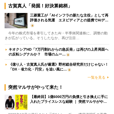
古賀真人「発掘！好決算銘柄」
三菱重工が「AIインフラの新たな主役」として再
評価される気運 エヌビディアとの提携でAIデ…
今年の株式市場を牽引してきたAI・半導体関連株に、調整の動
きが広がっている。そうしたなか、再び注目…
キオクシアHD「7万円割れからの急反発」は再びの上昇局面へ
の反転シグナルか？ 市場のムー…
《億り人・古賀真人氏が厳選》野村総合研究所だけじゃない！
「DX・省力化・円安」を追い風に…
一覧を見る
突然マルサがやって来た！
【最終回】1億6000万円の負債と引き換えに手に
入れたプライスレスな経験 ｜ 突然マルサがや…