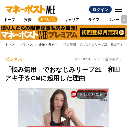
ログイン
トップ
投資
ビジネス
キャリア
ライフ
マネー
トップ
ビジネス
企業・業界
「悩み無用」でおなじみリーブ21 和田アキ子
ビジネス
2021.02.01 07:00
週刊ポスト
「悩み無用」でおなじみリーブ21 和田
アキ子をCMに起用した理由
もっと見る
arrow_forward_ios