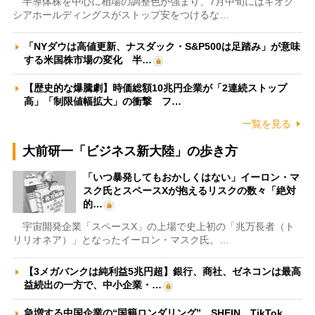
半導体株を中心に相場の調整色が強まり、7月中旬にはキオク
シアホールディングスがストップ安をつけるな…
「NYダウは高値更新、ナスダック・S&P500は足踏み」が意味
する米国株市場の変化 半…
【歴史的な爆騰劇】時価総額10兆円企業が「2連続ストップ
高」「制限値幅拡大」の衝撃 フ…
一覧を見る
大前研一「ビジネス新大陸」の歩き方
「いつ暴発してもおかしくはない」イーロン・マ
スク氏とスペースXが抱えるリスクの数々「絶対
的…
宇宙開発企業「スペースX」の上場で史上初の「兆万長者（ト
リリオネア）」となったイーロン・マスク氏。…
【3メガバンクは純利益5兆円超】銀行、商社、ゼネコンは最高
益続出の一方で、中小企業・…
急増する中国企業の“国籍ロンダリング” SHEIN、TikTok、