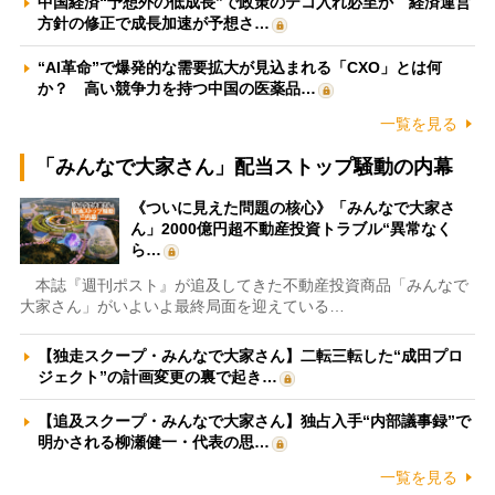
中国経済“予想外の低成長”で政策のテコ入れ必至か 経済運営
方針の修正で成長加速が予想さ…
“AI革命”で爆発的な需要拡大が見込まれる「CXO」とは何
か？ 高い競争力を持つ中国の医薬品…
一覧を見る
「みんなで大家さん」配当ストップ騒動の内幕
《ついに見えた問題の核心》「みんなで大家さ
ん」2000億円超不動産投資トラブル“異常なく
ら…
本誌『週刊ポスト』が追及してきた不動産投資商品「みんなで
大家さん」がいよいよ最終局面を迎えている…
【独走スクープ・みんなで大家さん】二転三転した“成田プロ
ジェクト”の計画変更の裏で起き…
【追及スクープ・みんなで大家さん】独占入手“内部議事録”で
明かされる柳瀬健一・代表の思…
一覧を見る