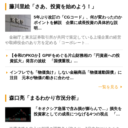
藤川里絵「さあ、投資を始めよう！」
5年ぶり改訂の「CGコード」、何が変わったのか
ポイントを解説 企業に成長投資の具体的な説
明…
金融庁と東京証券取引所が共同で策定している上場企業の経営
や取締役会のあり方を定める「コーポレート…
【令和のPKOか】GPIFをめぐる片山財務相の「円資産への投
資拡大」発言の波紋 「国債重視」…
インフレでも「物価負け」しない金融商品「物価連動国債」に
注目 元本が物価の動きに合わせ…
一覧を見る
森口亮「まるわかり市況分析」
「キオクシア急落で含み損が膨らんで…」損失を
投資家としての成長につなげる4つの視点 「…