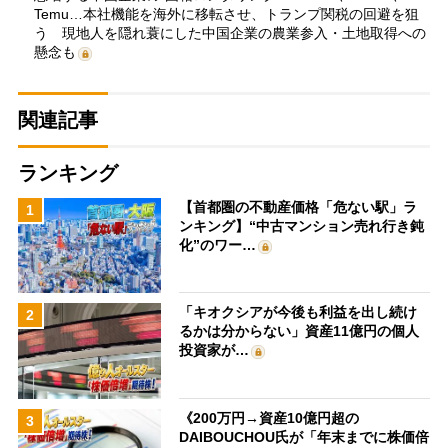
Temu…本社機能を海外に移転させ、トランプ関税の回避を狙
う 現地人を隠れ蓑にした中国企業の農業参入・土地取得への
懸念も
関連記事
ランキング
【首都圏の不動産価格「危ない駅」ラ
1
ンキング】“中古マンション売れ行き鈍
化”のワー…
「キオクシアが今後も利益を出し続け
2
るかは分からない」資産11億円の個人
投資家が…
《200万円→資産10億円超の
3
DAIBOUCHOU氏が「年末までに株価倍