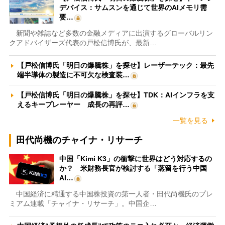
デバイス：サムスンを通じて世界のAIメモリ需
要…
新聞や雑誌など多数の金融メディアに出演するグローバルリン
クアドバイザーズ代表の戸松信博氏が、最新…
【戸松信博氏「明日の爆騰株」を探せ】レーザーテック：最先
端半導体の製造に不可欠な検査装…
【戸松信博氏「明日の爆騰株」を探せ】TDK：AIインフラを支
えるキープレーヤー 成長の再評…
一覧を見る
田代尚機のチャイナ・リサーチ
中国「Kimi K3」の衝撃に世界はどう対応するの
か？ 米財務長官が検討する「蒸留を行う中国
AI…
中国経済に精通する中国株投資の第一人者・田代尚機氏のプレ
ミアム連載「チャイナ・リサーチ」。中国企…