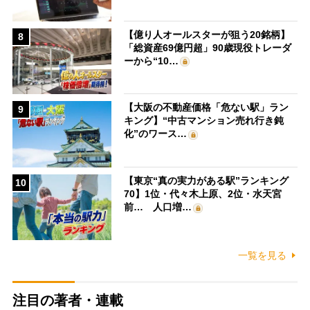
【億り人オールスターが狙う20銘柄】
8
「総資産69億円超」90歳現役トレーダ
ーから“10…
【大阪の不動産価格「危ない駅」ラン
9
キング】“中古マンション売れ行き鈍
化”のワース…
【東京“真の実力がある駅”ランキング
10
70】1位・代々木上原、2位・水天宮
前… 人口増…
一覧を見る
注目の著者・連載