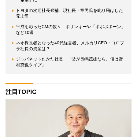
「希望」に
トヨタの次期社長候補、現社長・章男氏を叱り飛ばした
元上司
平成を彩ったCMの数々 ポリンキーや「ポポポポーン」
など10選
ネオ株長者となった40代経営者、メルカリCEO・コロプ
ラ社長の資産は？
ジャパネットたかた社長 「父が長嶋茂雄なら、僕は野
村克也タイプ」
注目TOPIC