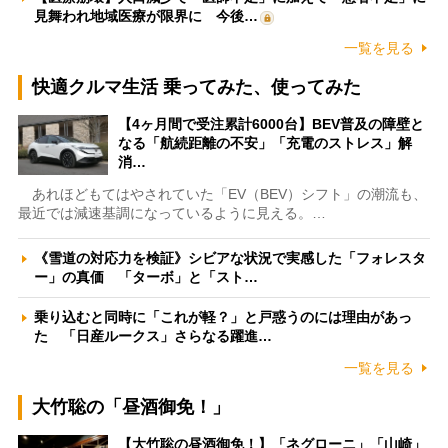
見舞われ地域医療が限界に 今後…
一覧を見る
快適クルマ生活 乗ってみた、使ってみた
【4ヶ月間で受注累計6000台】BEV普及の障壁と
なる「航続距離の不安」「充電のストレス」解
消…
あれほどもてはやされていた「EV（BEV）シフト」の潮流も、
最近では減速基調になっているように見える。…
《雪道の対応力を検証》シビアな状況で実感した「フォレスタ
ー」の真価 「ターボ」と「スト…
乗り込むと同時に「これが軽？」と戸惑うのには理由があっ
た 「日産ルークス」さらなる躍進…
一覧を見る
大竹聡の「昼酒御免！」
【大竹聡の昼酒御免！】「ネグローニ」「山崎」