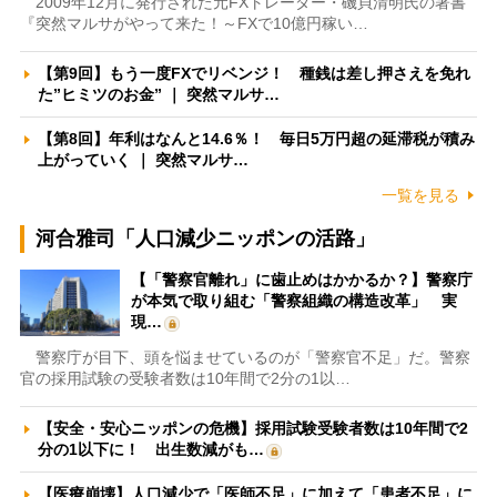
2009年12月に発行された元FXトレーダー・磯貝清明氏の著書
『突然マルサがやって来た！～FXで10億円稼い…
【第9回】もう一度FXでリベンジ！ 種銭は差し押さえを免れ
た”ヒミツのお金” ｜ 突然マルサ…
【第8回】年利はなんと14.6％！ 毎日5万円超の延滞税が積み
上がっていく ｜ 突然マルサ…
一覧を見る
河合雅司「人口減少ニッポンの活路」
【「警察官離れ」に歯止めはかかるか？】警察庁
が本気で取り組む「警察組織の構造改革」 実
現…
警察庁が目下、頭を悩ませているのが「警察官不足」だ。警察
官の採用試験の受験者数は10年間で2分の1以…
【安全・安心ニッポンの危機】採用試験受験者数は10年間で2
分の1以下に！ 出生数減がも…
【医療崩壊】人口減少で「医師不足」に加えて「患者不足」に