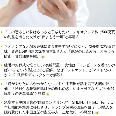
「この恐ろしい株はさっさと手放したい…」キオクシア株で500万円
の利益を出した女性が“夢よもう一度”と再購入
キオクシアなどAI関連株に資金集中で“割安になった成長株”に投資妙
味 資産1.5億円超の坂本慎太郎さんが「絶好の仕込み時」と考える
防衛・食品銘柄を紹介
猛暑のお葬式で悩ましい“喪服問題” 女性は「ワンピースを着ていけ
ばOK」という俗説に潜む誤解、なぜ「ジャケット」がマストなの
か？《1級葬祭ディレクターが解説》
「何がやりたいのか分からない」竹中平蔵氏が語る高市内閣の評
価 「給付付き税額控除はその場しのぎ」いま不可欠なのは“社会保
障制度の改革議論”と指摘
急増する中国企業の“国籍ロンダリング” SHEIN、TikTok、Temu…
本社機能を海外に移転させ、トランプ関税の回避を狙う 現地人を
隠れ蓑にした中国企業の農業参入・土地取得への懸念も