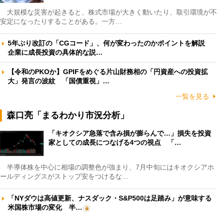
大規模な災害が起きると、株式市場が大きく動いたり、取引環境が不
安定になったりすることがある。一方…
5年ぶり改訂の「CGコード」、何が変わったのかポイントを解説
企業に成長投資の具体的な説…
【令和のPKOか】GPIFをめぐる片山財務相の「円資産への投資拡
大」発言の波紋 「国債重視」…
一覧を見る
森口亮「まるわかり市況分析」
「キオクシア急落で含み損が膨らんで…」損失を投資
家としての成長につなげる4つの視点 「…
半導体株を中心に相場の調整色が強まり、7月中旬にはキオクシアホ
ールディングスがストップ安をつけるな…
「NYダウは高値更新、ナスダック・S&P500は足踏み」が意味する
米国株市場の変化 半…