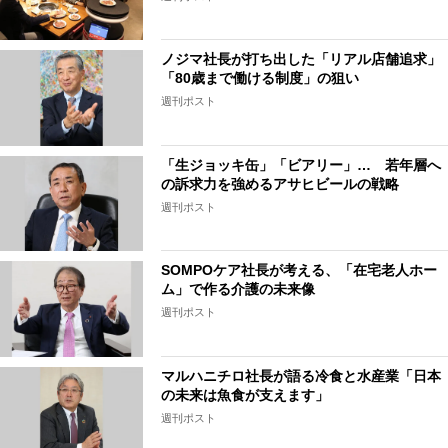
ノジマ社長が打ち出した「リアル店舗追求」
「80歳まで働ける制度」の狙い
週刊ポスト
「生ジョッキ缶」「ビアリー」… 若年層へ
の訴求力を強めるアサヒビールの戦略
週刊ポスト
SOMPOケア社長が考える、「在宅老人ホー
ム」で作る介護の未来像
週刊ポスト
マルハニチロ社長が語る冷食と水産業「日本
の未来は魚食が支えます」
週刊ポスト