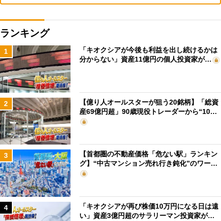
ランキング
「キオクシアが今後も利益を出し続けるかは
1
分からない」資産11億円の個人投資家が…
【億り人オールスターが狙う20銘柄】「総資
2
産69億円超」90歳現役トレーダーから“10…
【首都圏の不動産価格「危ない駅」ランキン
3
グ】“中古マンション売れ行き鈍化”のワー…
「キオクシアが再び株価10万円になる日は遠
4
い」資産3億円超のサラリーマン投資家が…