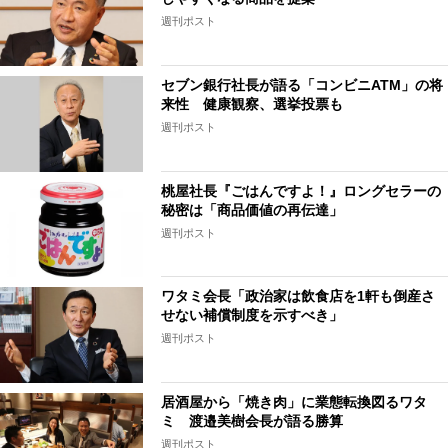
週刊ポスト
セブン銀行社長が語る「コンビニATM」の将
来性 健康観察、選挙投票も
週刊ポスト
桃屋社長『ごはんですよ！』ロングセラーの
秘密は「商品価値の再伝達」
週刊ポスト
ワタミ会長「政治家は飲食店を1軒も倒産さ
せない補償制度を示すべき」
週刊ポスト
居酒屋から「焼き肉」に業態転換図るワタ
ミ 渡邉美樹会長が語る勝算
週刊ポスト