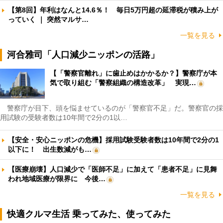
【第8回】年利はなんと14.6％！ 毎日5万円超の延滞税が積み上が
っていく ｜ 突然マルサ…
一覧を見る
河合雅司「人口減少ニッポンの活路」
【「警察官離れ」に歯止めはかかるか？】警察庁が本
気で取り組む「警察組織の構造改革」 実現…
警察庁が目下、頭を悩ませているのが「警察官不足」だ。警察官の採
用試験の受験者数は10年間で2分の1以…
【安全・安心ニッポンの危機】採用試験受験者数は10年間で2分の1
以下に！ 出生数減がも…
【医療崩壊】人口減少で「医師不足」に加えて「患者不足」に見舞
われ地域医療が限界に 今後…
一覧を見る
快適クルマ生活 乗ってみた、使ってみた