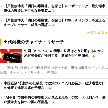
【戸松信博氏「明日の爆騰株」を探せ】レーザーテック：最先端半
導体の製造に不可欠な検査装…
【戸松信博氏「明日の爆騰株」を探せ】TDK：AIインフラを支える
キープレーヤー 成長の再評…
一覧を見る
田代尚機のチャイナ・リサーチ
中国「Kimi K3」の衝撃に世界はどう対応するのか？
米財務長官が検討する「蒸留を行う中国AI…
中国経済に精通する中国株投資の第一人者・田代尚機氏のプレミアム
連載「チャイナ・リサーチ」。中国企…
中国経済“予想外の低成長”で政策のテコ入れ必至か 経済運営方針
の修正で成長加速が予想さ…
“AI革命”で爆発的な需要拡大が見込まれる「CXO」とは何か？ 高
い競争力を持つ中国の医薬品…