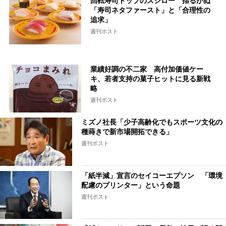
回転寿司トップのスシロー 揺るがぬ
「寿司ネタファースト」と「合理性の
追求」
週刊ポスト
業績好調の不二家 高付加価値ケー
キ、若者支持の菓子ヒットに見る新戦
略
週刊ポスト
ミズノ社長「少子高齢化でもスポーツ文化の
種蒔きで新市場開拓できる」
週刊ポスト
「紙半減」宣言のセイコーエプソン 「環境
配慮のプリンター」という命題
週刊ポスト