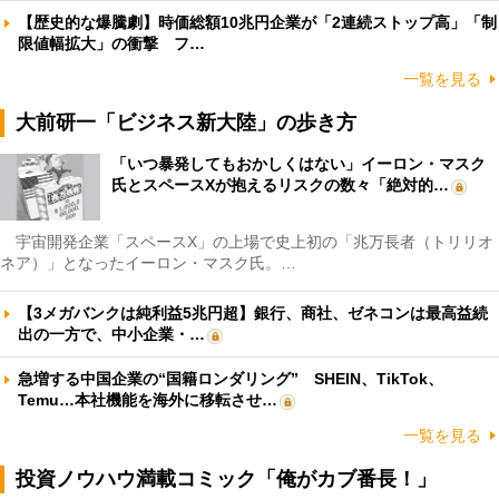
【歴史的な爆騰劇】時価総額10兆円企業が「2連続ストップ高」「制
限値幅拡大」の衝撃 フ…
一覧を見る
大前研一「ビジネス新大陸」の歩き方
「いつ暴発してもおかしくはない」イーロン・マスク
氏とスペースXが抱えるリスクの数々「絶対的…
宇宙開発企業「スペースX」の上場で史上初の「兆万長者（トリリオ
ネア）」となったイーロン・マスク氏。…
【3メガバンクは純利益5兆円超】銀行、商社、ゼネコンは最高益続
出の一方で、中小企業・…
急増する中国企業の“国籍ロンダリング” SHEIN、TikTok、
Temu…本社機能を海外に移転させ…
一覧を見る
投資ノウハウ満載コミック「俺がカブ番長！」