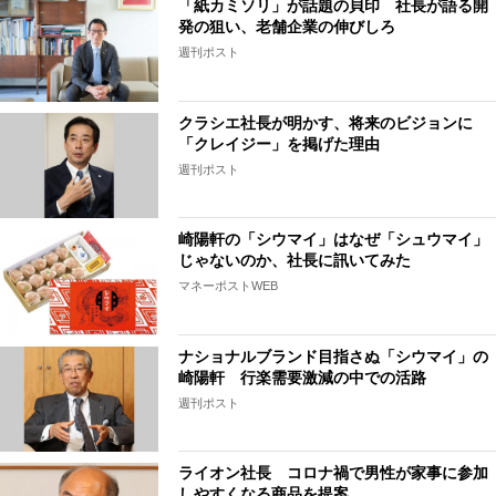
「紙カミソリ」が話題の貝印 社長が語る開
発の狙い、老舗企業の伸びしろ
週刊ポスト
クラシエ社長が明かす、将来のビジョンに
「クレイジー」を掲げた理由
週刊ポスト
崎陽軒の「シウマイ」はなぜ「シュウマイ」
じゃないのか、社長に訊いてみた
マネーポストWEB
ナショナルブランド目指さぬ「シウマイ」の
崎陽軒 行楽需要激減の中での活路
週刊ポスト
ライオン社長 コロナ禍で男性が家事に参加
しやすくなる商品を提案