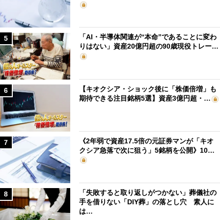
「AI・半導体関連が“本命”であることに変わ
5
りはない」資産20億円超の90歳現役トレー…
【キオクシア・ショック後に「株価倍増」も
6
期待できる注目銘柄5選】資産3億円超・…
《2年弱で資産17.5倍の元証券マンが「キオ
7
クシア急落で次に狙う」5銘柄を公開》10…
「失敗すると取り返しがつかない」葬儀社の
8
手を借りない「DIY葬」の落とし穴 素人に
は…