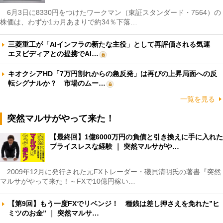
6月3日に8330円をつけたワークマン（東証スタンダード・7564）の
株価は、わずか1カ月あまりで約34％下落…
三菱重工が「AIインフラの新たな主役」として再評価される気運
エヌビディアとの提携でAI…
キオクシアHD「7万円割れからの急反発」は再びの上昇局面への反
転シグナルか？ 市場のムー…
一覧を見る
突然マルサがやって来た！
【最終回】1億6000万円の負債と引き換えに手に入れた
プライスレスな経験 ｜ 突然マルサがや…
2009年12月に発行された元FXトレーダー・磯貝清明氏の著書『突然
マルサがやって来た！～FXで10億円稼い…
【第9回】もう一度FXでリベンジ！ 種銭は差し押さえを免れた”ヒ
ミツのお金” ｜ 突然マルサ…