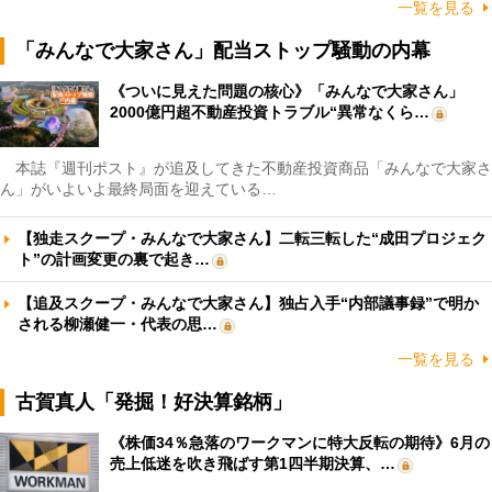
一覧を見る
「みんなで大家さん」配当ストップ騒動の内幕
《ついに見えた問題の核心》「みんなで大家さん」
2000億円超不動産投資トラブル“異常なくら…
本誌『週刊ポスト』が追及してきた不動産投資商品「みんなで大家さ
ん」がいよいよ最終局面を迎えている…
【独走スクープ・みんなで大家さん】二転三転した“成田プロジェク
ト”の計画変更の裏で起き…
【追及スクープ・みんなで大家さん】独占入手“内部議事録”で明か
される柳瀬健一・代表の思…
一覧を見る
古賀真人「発掘！好決算銘柄」
《株価34％急落のワークマンに特大反転の期待》6月の
売上低迷を吹き飛ばす第1四半期決算、…