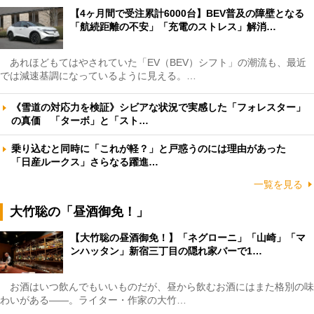
【4ヶ月間で受注累計6000台】BEV普及の障壁となる
「航続距離の不安」「充電のストレス」解消…
あれほどもてはやされていた「EV（BEV）シフト」の潮流も、最近
では減速基調になっているように見える。…
《雪道の対応力を検証》シビアな状況で実感した「フォレスター」
の真価 「ターボ」と「スト…
乗り込むと同時に「これが軽？」と戸惑うのには理由があった
「日産ルークス」さらなる躍進…
一覧を見る
大竹聡の「昼酒御免！」
【大竹聡の昼酒御免！】「ネグローニ」「山崎」「マ
ンハッタン」新宿三丁目の隠れ家バーで1…
お酒はいつ飲んでもいいものだが、昼から飲むお酒にはまた格別の味
わいがある――。ライター・作家の大竹…