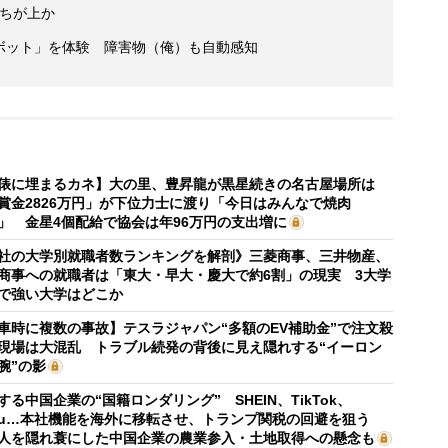
っちが上か
ボット」を体験 障害物（俺）も自動感知
俵に埋まるカネ】大の里、豊昇龍が黒星続きの名古屋場所は
賞金2826万円」が下位力士に渡り「今日はみんなで焼肉
」 金星4個配給で協会は年96万円の支出増に
社の大学別就職者数ランキングを解剖》三菱商事、三井物産、
商事への就職者は「東大・早大・慶大で約6割」の現実 3大学
で強い大学はどこか
車時に複数の事故】テスラジャパン“多額のEV補助金”で注文殺
現場は大混乱 トラブル続発の背後に見え隠れする“イーロン
腕”の影
する中国企業の“国籍ロンダリング” SHEIN、TikTok、
mu…本社機能を海外に移転させ、トランプ関税の回避を狙う
人を隠れ蓑にした中国企業の農業参入・土地取得への懸念も