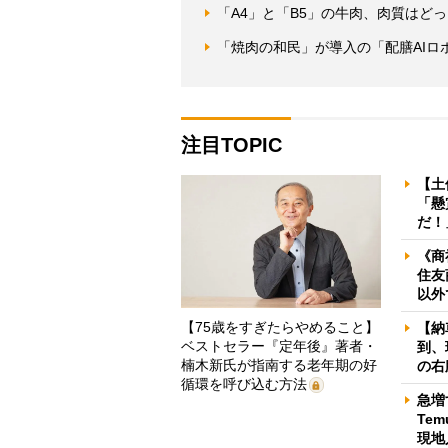
「A4」と「B5」の牛肉、肉質はど
「焼肉の和民」が導入の「配膳AIロ
注目TOPIC
【土
「懸
だ！
《商
住友
以外
【75歳をすぎたらやめること】
【納
ベストセラー『定年後』著者・
到、
楠木新氏が指南する老年期の好
の右
循環を呼び込む方法
急増
Te
現地