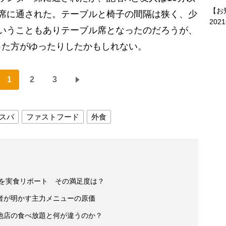
【お
席に通された。テーブルと椅子の間隔は狭く、少
202
いうこともありテーブル席となったのだろうが、
った方がゆったりしたかもしれない。
1
2
3
スパ
ファストフード
外食
チを実食リポート その満足度は？
者が明かす主力メニューの原価
他店の食べ放題と何が違うのか？