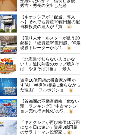
が続いたのか？ 信長亡き後、
秀吉・秀長の突出した経…
【キオクシアが「配当」導入
へ】それでも資産10億円超の配
当株投資の達人が「買…
【億り人オールスターが狙う20
銘柄】「総資産69億円超」90歳
現役トレーダーから“1…
「北海道で知らない人はいな
い！」道民熱愛のカップ焼きそ
ば「やきそば弁当」、最大…
資産10億円超の投資家が明か
す“AI・半導体相場に乗らなかっ
た理由” フルポジショ…
【首都圏の不動産価格「危ない
駅」ランキング】“中古マンシ
ョン売れ行き鈍化”のワ…
「キオクシアが再び株価10万円
になる日は遠い」資産3億円超
のサラリーマン投資家…