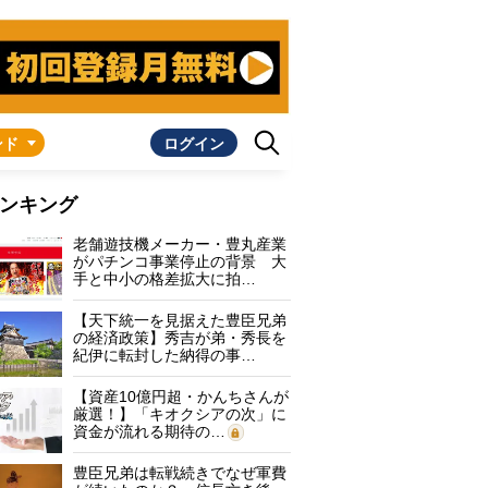
ンド
ログイン
ンキング
老舗遊技機メーカー・豊丸産業
がパチンコ事業停止の背景 大
手と中小の格差拡大に拍…
【天下統一を見据えた豊臣兄弟
の経済政策】秀吉が弟・秀長を
紀伊に転封した納得の事…
【資産10億円超・かんちさんが
厳選！】「キオクシアの次」に
資金が流れる期待の…
豊臣兄弟は転戦続きでなぜ軍費