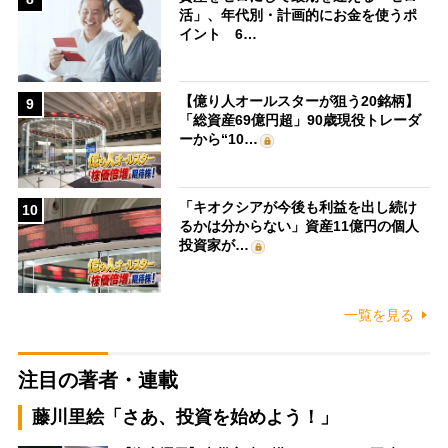
活」、年代別・計画的にお金を使うポ
イント 6…
【億り人オールスターが狙う20銘柄】
9
「総資産69億円超」90歳現役トレーダ
ーから“10…
「キオクシアが今後も利益を出し続け
10
るかは分からない」資産11億円の個人
投資家が…
一覧を見る
注目の著者・連載
藤川里絵「さあ、投資を始めよう！」