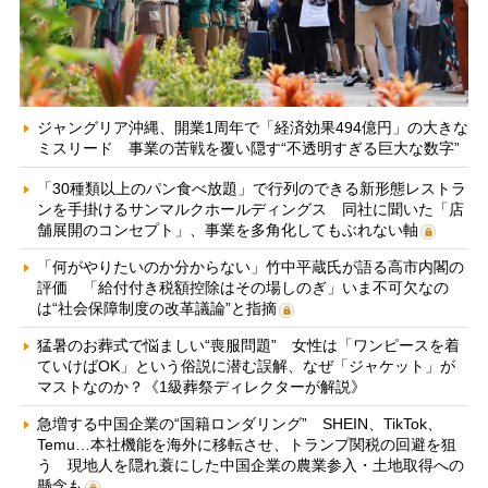
ジャングリア沖縄、開業1周年で「経済効果494億円」の大きな
ミスリード 事業の苦戦を覆い隠す“不透明すぎる巨大な数字”
「30種類以上のパン食べ放題」で行列のできる新形態レストラ
ンを手掛けるサンマルクホールディングス 同社に聞いた「店
舗展開のコンセプト」、事業を多角化してもぶれない軸
「何がやりたいのか分からない」竹中平蔵氏が語る高市内閣の
評価 「給付付き税額控除はその場しのぎ」いま不可欠なの
は“社会保障制度の改革議論”と指摘
猛暑のお葬式で悩ましい“喪服問題” 女性は「ワンピースを着
ていけばOK」という俗説に潜む誤解、なぜ「ジャケット」が
マストなのか？《1級葬祭ディレクターが解説》
急増する中国企業の“国籍ロンダリング” SHEIN、TikTok、
Temu…本社機能を海外に移転させ、トランプ関税の回避を狙
う 現地人を隠れ蓑にした中国企業の農業参入・土地取得への
懸念も