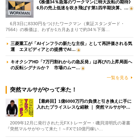
《株価34％急落のワークマンに特大反転の期待》
6月の売上低迷を吹き飛ばす第1四半期決算、…
6月3日に8330円をつけたワークマン（東証スタンダード・
7564）の株価は、わずか1カ月あまりで約34％下落…
三菱重工が「AIインフラの新たな主役」として再評価される気
運 エヌビディアとの提携でAI…
キオクシアHD「7万円割れからの急反発」は再びの上昇局面へ
の反転シグナルか？ 市場のムー…
一覧を見る
突然マルサがやって来た！
【最終回】1億6000万円の負債と引き換えに手に
入れたプライスレスな経験 ｜ 突然マルサがや…
2009年12月に発行された元FXトレーダー・磯貝清明氏の著書
『突然マルサがやって来た！～FXで10億円稼い…