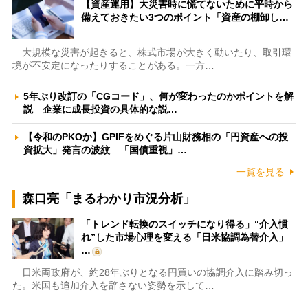
【資産運用】大災害時に慌てないために平時から
備えておきたい3つのポイント「資産の棚卸し…
大規模な災害が起きると、株式市場が大きく動いたり、取引環
境が不安定になったりすることがある。一方…
5年ぶり改訂の「CGコード」、何が変わったのかポイントを解
説 企業に成長投資の具体的な説…
【令和のPKOか】GPIFをめぐる片山財務相の「円資産への投
資拡大」発言の波紋 「国債重視」…
一覧を見る
森口亮「まるわかり市況分析」
「トレンド転換のスイッチになり得る」“介入慣
れ”した市場心理を変える「日米協調為替介入」
…
日米両政府が、約28年ぶりとなる円買いの協調介入に踏み切っ
た。米国も追加介入を辞さない姿勢を示して…