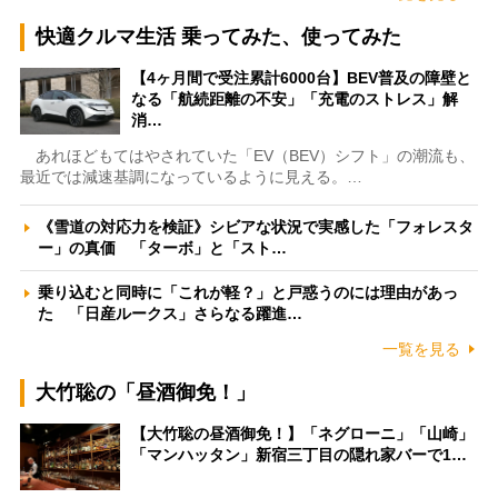
快適クルマ生活 乗ってみた、使ってみた
【4ヶ月間で受注累計6000台】BEV普及の障壁と
なる「航続距離の不安」「充電のストレス」解
消…
あれほどもてはやされていた「EV（BEV）シフト」の潮流も、
最近では減速基調になっているように見える。…
《雪道の対応力を検証》シビアな状況で実感した「フォレスタ
ー」の真価 「ターボ」と「スト…
乗り込むと同時に「これが軽？」と戸惑うのには理由があっ
た 「日産ルークス」さらなる躍進…
一覧を見る
大竹聡の「昼酒御免！」
【大竹聡の昼酒御免！】「ネグローニ」「山崎」
「マンハッタン」新宿三丁目の隠れ家バーで1…