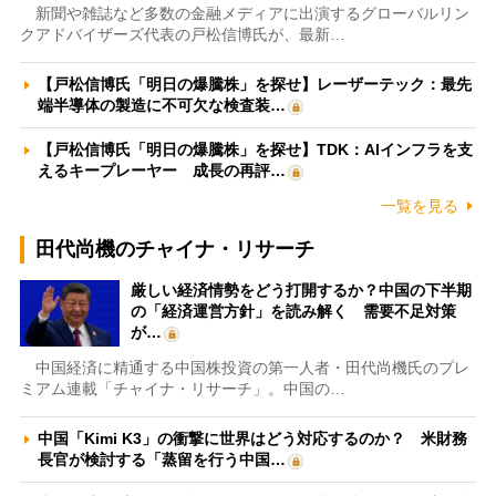
新聞や雑誌など多数の金融メディアに出演するグローバルリン
クアドバイザーズ代表の戸松信博氏が、最新…
【戸松信博氏「明日の爆騰株」を探せ】レーザーテック：最先
端半導体の製造に不可欠な検査装…
【戸松信博氏「明日の爆騰株」を探せ】TDK：AIインフラを支
えるキープレーヤー 成長の再評…
一覧を見る
田代尚機のチャイナ・リサーチ
厳しい経済情勢をどう打開するか？中国の下半期
の「経済運営方針」を読み解く 需要不足対策
が…
中国経済に精通する中国株投資の第一人者・田代尚機氏のプレ
ミアム連載「チャイナ・リサーチ」。中国の…
中国「Kimi K3」の衝撃に世界はどう対応するのか？ 米財務
長官が検討する「蒸留を行う中国…