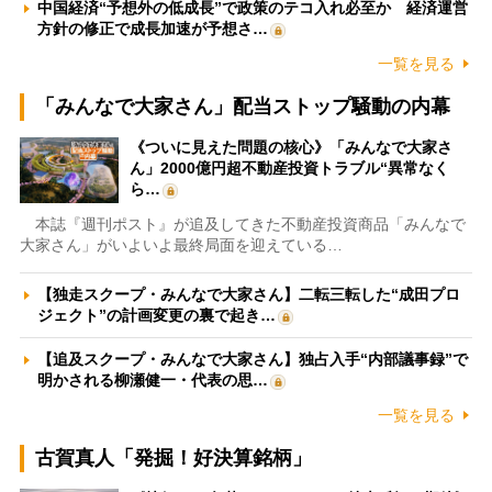
中国経済“予想外の低成長”で政策のテコ入れ必至か 経済運営
方針の修正で成長加速が予想さ…
一覧を見る
「みんなで大家さん」配当ストップ騒動の内幕
《ついに見えた問題の核心》「みんなで大家さ
ん」2000億円超不動産投資トラブル“異常なく
ら…
本誌『週刊ポスト』が追及してきた不動産投資商品「みんなで
大家さん」がいよいよ最終局面を迎えている…
【独走スクープ・みんなで大家さん】二転三転した“成田プロ
ジェクト”の計画変更の裏で起き…
【追及スクープ・みんなで大家さん】独占入手“内部議事録”で
明かされる柳瀬健一・代表の思…
一覧を見る
古賀真人「発掘！好決算銘柄」