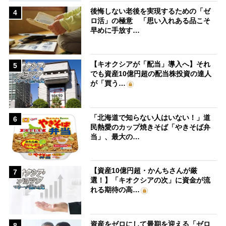
後悔しない老後を実現するための「ゼ
4
ロ活」の極意 「思い入れある品こそ
早めに手放す…
【キオクシアが「配当」導入へ】それ
5
でも資産10億円超の配当株投資の達人
が「買う…
「北海道で知らない人はいない！」道
6
民熱愛のカップ焼きそば「やきそば弁
当」、最大の…
【資産10億円超・かんちさんが厳
7
選！】「キオクシアの次」に資金が流
れる期待の高…
資産をゼロにして最期を迎える「ゼロ
8