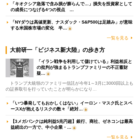
「キオクシア急落で含み損が膨らんで…」損失を投資家として
の成長につなげる4つの視点 …
「NYダウは高値更新、ナスダック・S&P500は足踏み」が意味
する米国株市場の変化 半…
一覧を見る
大前研一「ビジネス新大陸」の歩き方
「イラン戦争を利用して儲けている」利益相反と
の批判が強まるトランプファミリーの不正蓄財
疑…
トランプ大統領のファミリー信託が今年1～3月に3000回以上も
の証券取引を行っていたことが明らかになり…
「いつ暴発してもおかしくはない」イーロン・マスク氏とスペ
ースXが抱えるリスクの数々「絶対…
【3メガバンクは純利益5兆円超】銀行、商社、ゼネコンは最高
益続出の一方で、中小企業・…
一覧を見る