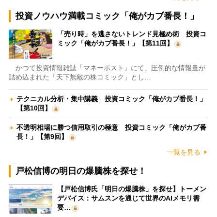
投資ノウハウ満載コミック「俺がカブ番長！」
「売り時」を逃さないトレンド見極め術 投資コ
ミック「俺がカブ番長！」【第11回】
かつて投資情報雑誌「マネーポスト」にて、圧倒的な情報量が
詰め込まれた「天下無敵の株コミック」とし…
テクニカル分析・集中講義 投資コミック「俺がカブ番長！」
【第10回】
不透明相場に勝つ信用取引の極意 投資コミック「俺がカブ番
長！」【第9回】
一覧を見る
戸松信博の明日の爆騰株を探せ！
【戸松信博氏「明日の爆騰株」を探せ】トーメン
デバイス：サムスンを通じて世界のAIメモリ需
要…