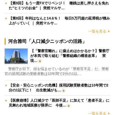
【第9回】もう一度FXでリベンジ！ 種銭は差し押さえを免れ
た”ヒミツのお金” ｜ 突然マルサ…
【第8回】年利はなんと14.6％！ 毎日5万円超の延滞税が積み
上がっていく ｜ 突然マルサ…
一覧を見る
河合雅司「人口減少ニッポンの活路」
【「警察官離れ」に歯止めはかかるか？】警察庁
が本気で取り組む「警察組織の構造改革」 実
現…
警察庁が目下、頭を悩ませているのが「警察官不足」だ。警察
官の採用試験の受験者数は10年間で2分の1以…
【安全・安心ニッポンの危機】採用試験受験者数は10年間で2
分の1以下に！ 出生数減がも…
【医療崩壊】人口減少で「医師不足」に加えて「患者不足」に
見舞われ地域医療が限界に 今後…
一覧を見る