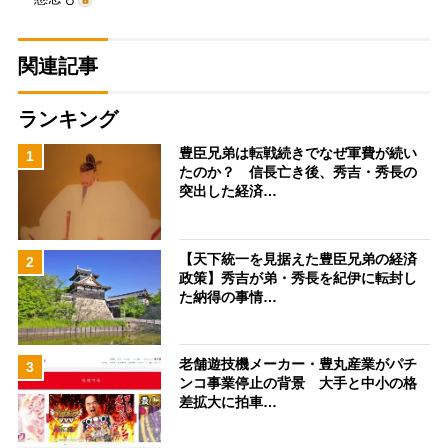
関連記事
ランキング
豊臣兄弟は転戦続きでなぜ軍費が続い
1
たのか？ 信長亡き後、秀吉・秀長の
突出した経済…
【天下統一を見据えた豊臣兄弟の経済
2
政策】秀吉が弟・秀長を紀伊に転封し
た納得の事情…
老舗遊技機メーカー・豊丸産業がパチ
3
ンコ事業停止の背景 大手と中小の格
差拡大に拍車…