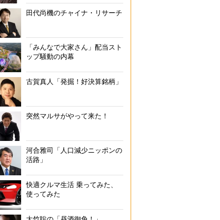
田代尚機のチャイナ・リサーチ
「みんなで大家さん」配当スト
ップ騒動の内幕
古賀真人「発掘！好決算銘柄」
突然マルサがやって来た！
河合雅司「人口減少ニッポンの
活路」
快適クルマ生活 乗ってみた、
使ってみた
大竹聡の「昼酒御免！」