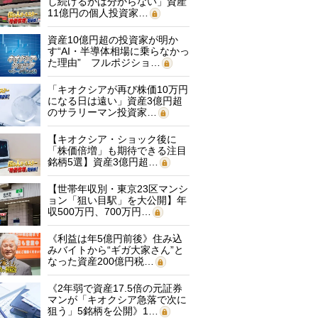
し続けるかは分からない」資産
11億円の個人投資家…
資産10億円超の投資家が明か
す“AI・半導体相場に乗らなかっ
た理由” フルポジショ…
「キオクシアが再び株価10万円
になる日は遠い」資産3億円超
のサラリーマン投資家…
【キオクシア・ショック後に
「株価倍増」も期待できる注目
銘柄5選】資産3億円超…
【世帯年収別・東京23区マンシ
ョン「狙い目駅」を大公開】年
収500万円、700万円…
《利益は年5億円前後》住み込
みバイトから“ギガ大家さん”と
なった資産200億円税…
《2年弱で資産17.5倍の元証券
マンが「キオクシア急落で次に
狙う」5銘柄を公開》1…