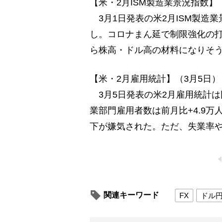
【米・2月ISM製造業景況指数】
3月1日発表の米2月ISM製造業景
し。コロナまん延で制限強化の
ら株高・ドル高の材料になりそ
【米・2月雇用統計】（3月5日）
3月5日発表の米2月雇用統計は
業部門雇用者数は前月比+4.9万
下が嫌気された。ただ、失業率
関連キーワード
FX
ドル