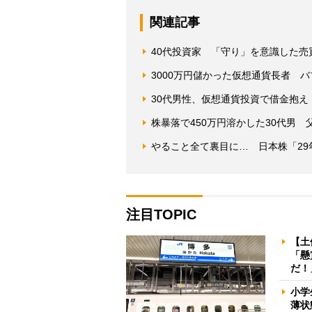
関連記事
40代投資家 「守り」を意識した売買
3000万円儲かった仮想通貨長者 
30代男性、仮想通貨投資で借金抱
株暴落で450万円溶かした30代男
やること全て裏目に… 日本株「2
注目TOPIC
【土
「懸
だ！
小学
薄状