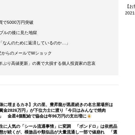
【お
202
で5000万円突破
バブルの後に見た地獄
え「なんのために返済しているのか…」
 父からのメールでWショック
9年ぶり高値更新」の裏で大損する個人投資家の悲哀
俵に埋まるカネ】大の里、豊昇龍が黒星続きの名古屋場所は
賞金2826万円」が下位力士に渡り「今日はみんなで焼肉
」 金星4個配給で協会は年96万円の支出増に
生に人気の「シール流通事情」に変調 「ボンドロ」は依然品
態が続くが、模倣品や類似品が大量流通し一部で値崩れ 「選