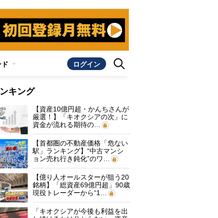
ンド
ログイン
ンキング
【資産10億円超・かんちさんが
厳選！】「キオクシアの次」に
資金が流れる期待の…
【首都圏の不動産価格「危ない
駅」ランキング】“中古マンシ
ョン売れ行き鈍化”のワ…
【億り人オールスターが狙う20
銘柄】「総資産69億円超」90歳
現役トレーダーから“1…
「キオクシアが今後も利益を出