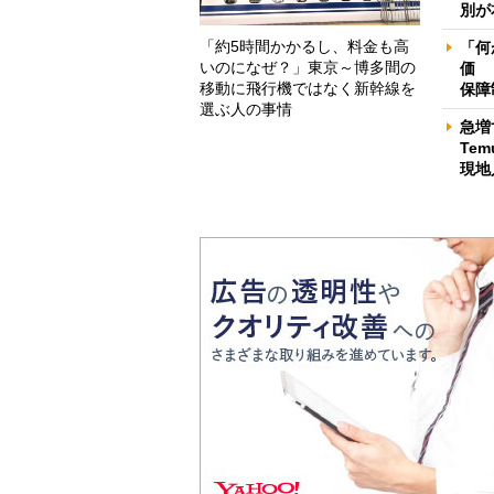
別が
「約5時間かかるし、料金も高
「何
いのになぜ？」東京～博多間の
価 
移動に飛行機ではなく新幹線を
保障
選ぶ人の事情
急増
Te
現地