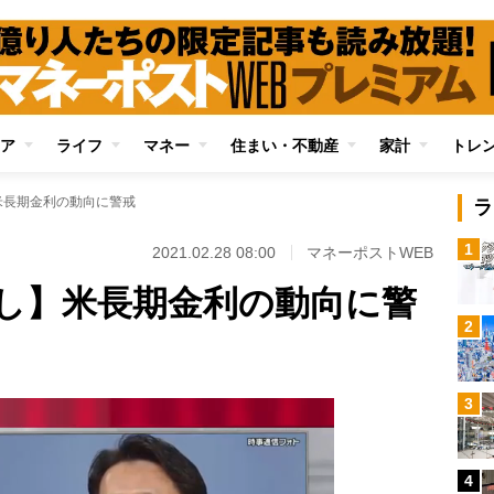
ア
ライフ
マネー
住まい・不動産
家計
トレ
米長期金利の動向に警戒
ラ
1
2021.02.28 08:00
マネーポストWEB
し】米長期金利の動向に警
2
3
4