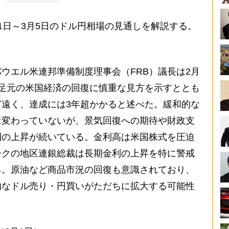
日～3月5日のドル円相場の見通しを解説する。
エル米連邦準備制度理事会（FRB）議長は2月
で、足元の米国経済の回復に慎重な見方を示すととも
遠く、達成には3年超かかると述べた。緩和的な
は変わっていないが、景気回復への期待や財政支
利の上昇が続いている。金利高は米国株式を圧迫
ークの地区連銀総裁は長期金利の上昇を特に警戒
る。原油など商品市況の回復も意識されており、
的なドル売り・円買いがただちに拡大する可能性