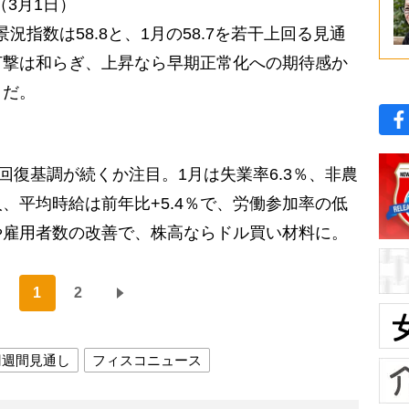
（3月1日）
況指数は58.8と、1月の58.7を若干上回る見通
打撃は和らぎ、上昇なら早期正常化への期待感か
うだ。
回復基調が続くか注目。1月は失業率6.3％、非農
人、平均時給は前年比+5.4％で、労働参加率の低
や雇用者数の改善で、株高ならドル買い材料に。
1
2
円週間見通し
フィスコニュース