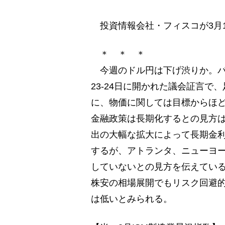
投資情報会社・フィスコが3月1
＊ ＊ ＊
今週のドル円は下げ渋りか。パウ
23-24日に開かれた議会証言
に、物価に関しては目標からほど
金融政策は長期化するとの見方
出の大幅な拡大によって長期金
するが、アトランタ、ニューヨ
していないとの見方を伝えてい
株安の相場展開でもリスク回避
は低いとみられる。