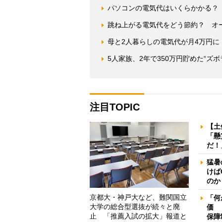
パソコンの電気代はいくらかかる？
跳ね上がる電気代をどう節約？ オ
母と2人暮らしの電気代が月4万円
5人家族、2年で350万円貯めた“ズ
注目TOPIC
【土
「懸
だ！
猛暑
けば
のか
京都大・神戸大など、難関国立
「何
大学の総合型選抜が続々と廃
価 
止 「推薦入試の拡大」報道と
保障