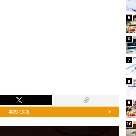
5
6
7
8
9
本文に戻る
10