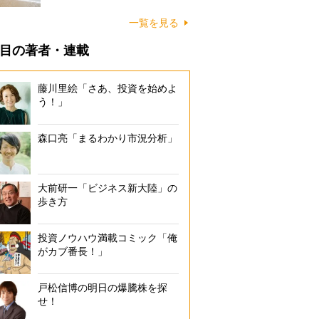
に…
一覧を見る
目の著者・連載
藤川里絵「さあ、投資を始めよ
う！」
森口亮「まるわかり市況分析」
大前研一「ビジネス新大陸」の
歩き方
投資ノウハウ満載コミック「俺
がカブ番長！」
戸松信博の明日の爆騰株を探
せ！