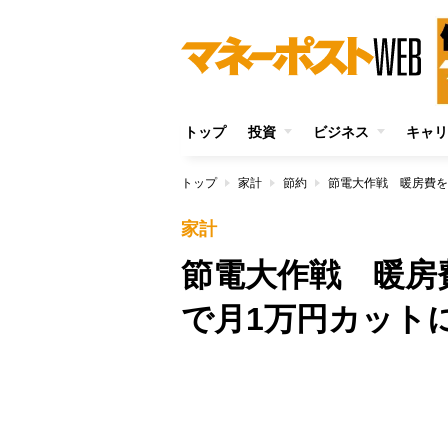
トップ
投資
ビジネス
キャリ
トップ
家計
節約
節電大作戦 暖房費を
家計
節電大作戦 暖房
で月1万円カット