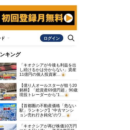
ンド
ログイン
ンキング
「キオクシアが今後も利益を出
し続けるかは分からない」資産
11億円の個人投資家…
【億り人オールスターが狙う20
銘柄】「総資産69億円超」90歳
現役トレーダーから“1…
【首都圏の不動産価格「危ない
駅」ランキング】“中古マンシ
ョン売れ行き鈍化”のワ…
「キオクシアが再び株価10万円