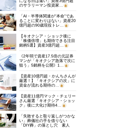
になる日は遠い」資産3億円超
のサラリーマン投資家…
「AI・半導体関連が“本命”であ
ることに変わりはない」資産20
億円超の90歳現役トレ…
【キオクシア・ショック後に
「株価倍増」も期待できる注目
銘柄5選】資産3億円超…
《2年弱で資産17.5倍の元証券
マンが「キオクシア急落で次に
狙う」5銘柄を公開》1…
【資産10億円超・かんちさんが
厳選！】「キオクシアの次」に
資金が流れる期待の…
【資産11億円マック・チェリー
さん厳選「キオクシア・ショッ
ク」後に大化け期待4…
「失敗すると取り返しがつかな
い」葬儀社の手を借りない
「DIY葬」の落とし穴 素人