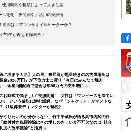
 使用時間や種類によって大きな差
ール電化「夜間割引」活用の実践例
に！原因はエアコンかオイルヒーターか？
ボラ主婦”が教える節約テク
俵に埋まるカネ】大の里、豊昇龍が黒星続きの名古屋場所は
賞金2826万円」が下位力士に渡り「今日はみんなで焼肉
」 金星4個配給で協会は年96万円の支出増に
のお葬式で悩ましい“喪服問題” 女性は「ワンピースを着てい
OK」という俗説に潜む誤解、なぜ「ジャケット」がマストな
？《1級葬祭ディレクターが解説》
がやりたいのか分からない」竹中平蔵氏が語る高市内閣の評
「給付付き税額控除はその場しのぎ」いま不可欠なのは“社会
制度の改革議論”と指摘