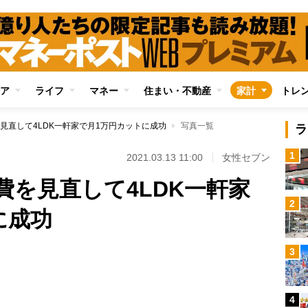
ア
ライフ
マネー
住まい・不動産
家計
トレ
見直して4LDK一軒家で月1万円カットに成功
写真一覧
ラ
1
2021.03.13 11:00
女性セブン
費を見直して4LDK一軒家
2
に成功
3
4