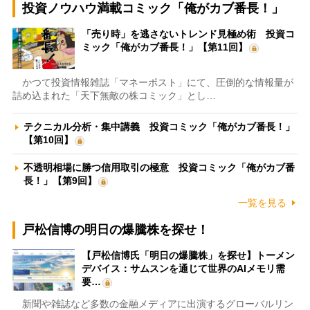
投資ノウハウ満載コミック「俺がカブ番長！」
「売り時」を逃さないトレンド見極め術 投資コ
ミック「俺がカブ番長！」【第11回】
かつて投資情報雑誌「マネーポスト」にて、圧倒的な情報量が
詰め込まれた「天下無敵の株コミック」とし…
テクニカル分析・集中講義 投資コミック「俺がカブ番長！」
【第10回】
不透明相場に勝つ信用取引の極意 投資コミック「俺がカブ番
長！」【第9回】
一覧を見る
戸松信博の明日の爆騰株を探せ！
【戸松信博氏「明日の爆騰株」を探せ】トーメン
デバイス：サムスンを通じて世界のAIメモリ需
要…
新聞や雑誌など多数の金融メディアに出演するグローバルリン