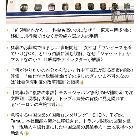
「約5時間かかるし、料金も高いのになぜ？」東京～博多間の
移動に飛行機ではなく新幹線を選ぶ人の事情
猛暑のお葬式で悩ましい“喪服問題” 女性は「ワンピースを着
ていけばOK」という俗説に潜む誤解、なぜ「ジャケット」が
マストなのか？《1級葬祭ディレクターが解説》
「何がやりたいのか分からない」竹中平蔵氏が語る高市内閣の
評価 「給付付き税額控除はその場しのぎ」いま不可欠なの
は“社会保障制度の改革議論”と指摘
【納車時に複数の事故】テスラジャパン“多額のEV補助金”で注
文殺到、現場は大混乱 トラブル続発の背後に見え隠れす
る“イーロンの右腕”の影
急増する中国企業の“国籍ロンダリング” SHEIN、TikTok、
Temu…本社機能を海外に移転させ、トランプ関税の回避を狙
う 現地人を隠れ蓑にした中国企業の農業参入・土地取得への
懸念も