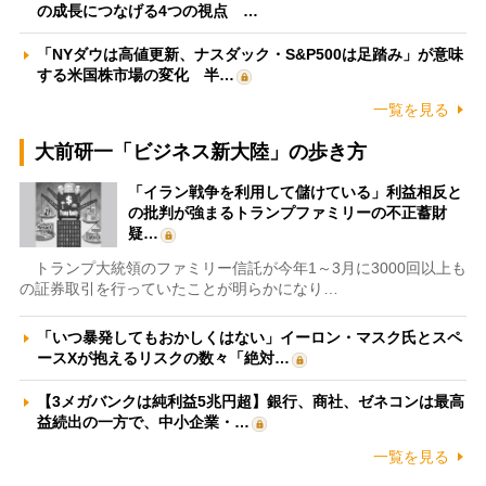
の成長につなげる4つの視点 …
「NYダウは高値更新、ナスダック・S&P500は足踏み」が意味
する米国株市場の変化 半…
一覧を見る
大前研一「ビジネス新大陸」の歩き方
「イラン戦争を利用して儲けている」利益相反と
の批判が強まるトランプファミリーの不正蓄財
疑…
トランプ大統領のファミリー信託が今年1～3月に3000回以上も
の証券取引を行っていたことが明らかになり…
「いつ暴発してもおかしくはない」イーロン・マスク氏とスペ
ースXが抱えるリスクの数々「絶対…
【3メガバンクは純利益5兆円超】銀行、商社、ゼネコンは最高
益続出の一方で、中小企業・…
一覧を見る