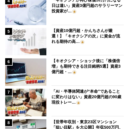
「キオクシアが再び株価10万円になる
4
日は遠い」資産3億円超のサラリーマン
投資家が…
【資産10億円超・かんちさんが厳
5
選！】「キオクシアの次」に資金が流
れる期待の高…
【キオクシア・ショック後に「株価倍
6
増」も期待できる注目銘柄5選】資産3
億円超・…
「AI・半導体関連が“本命”であること
7
に変わりはない」資産20億円超の90歳
現役トレー…
【世帯年収別・東京23区マンション
8
「狙い目駅」を大公開】年収500万円、