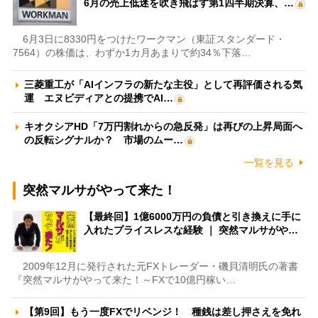
6月の売上低迷を吹き飛ばす第1四半期決算、…
6月3日に8330円をつけたワークマン（東証スタンダード・
7564）の株価は、わずか1カ月あまりで約34％下落…
三菱重工が「AIインフラの新たな主役」として再評価される気
運 エヌビディアとの提携でAI…
キオクシアHD「7万円割れからの急反発」は再びの上昇局面へ
の反転シグナルか？ 市場のムー…
一覧を見る
突然マルサがやって来た！
【最終回】1億6000万円の負債と引き換えに手に
入れたプライスレスな経験 ｜ 突然マルサがや…
2009年12月に発行された元FXトレーダー・磯貝清明氏の著書
『突然マルサがやって来た！～FXで10億円稼い…
【第9回】もう一度FXでリベンジ！ 種銭は差し押さえを免れ