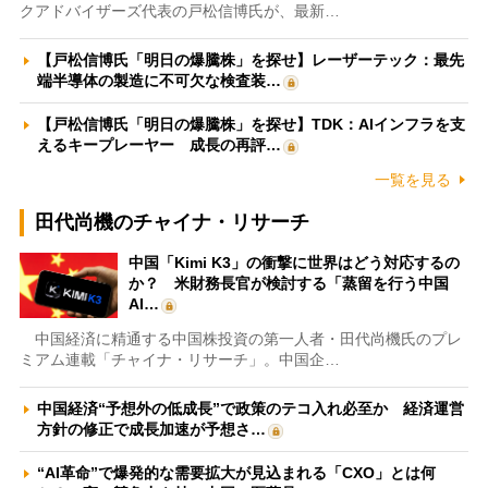
クアドバイザーズ代表の戸松信博氏が、最新…
【戸松信博氏「明日の爆騰株」を探せ】レーザーテック：最先
端半導体の製造に不可欠な検査装…
【戸松信博氏「明日の爆騰株」を探せ】TDK：AIインフラを支
えるキープレーヤー 成長の再評…
一覧を見る
田代尚機のチャイナ・リサーチ
中国「Kimi K3」の衝撃に世界はどう対応するの
か？ 米財務長官が検討する「蒸留を行う中国
AI…
中国経済に精通する中国株投資の第一人者・田代尚機氏のプレ
ミアム連載「チャイナ・リサーチ」。中国企…
中国経済“予想外の低成長”で政策のテコ入れ必至か 経済運営
方針の修正で成長加速が予想さ…
“AI革命”で爆発的な需要拡大が見込まれる「CXO」とは何