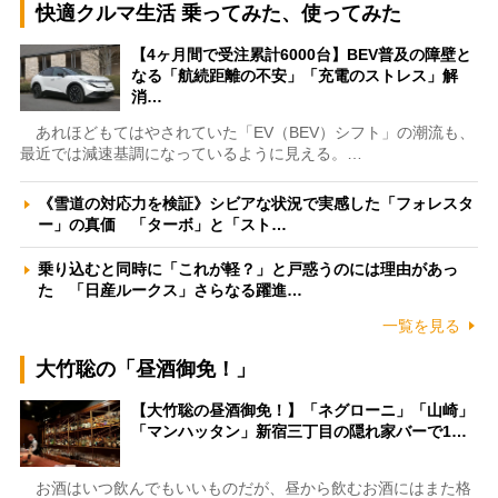
快適クルマ生活 乗ってみた、使ってみた
【4ヶ月間で受注累計6000台】BEV普及の障壁と
なる「航続距離の不安」「充電のストレス」解
消…
あれほどもてはやされていた「EV（BEV）シフト」の潮流も、
最近では減速基調になっているように見える。…
《雪道の対応力を検証》シビアな状況で実感した「フォレスタ
ー」の真価 「ターボ」と「スト…
乗り込むと同時に「これが軽？」と戸惑うのには理由があっ
た 「日産ルークス」さらなる躍進…
一覧を見る
大竹聡の「昼酒御免！」
【大竹聡の昼酒御免！】「ネグローニ」「山崎」
「マンハッタン」新宿三丁目の隠れ家バーで1…
お酒はいつ飲んでもいいものだが、昼から飲むお酒にはまた格