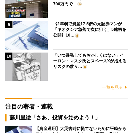
700万円で…
《2年弱で資産17.5倍の元証券マンが
9
「キオクシア急落で次に狙う」5銘柄を
公開》10…
「いつ暴発してもおかしくはない」イ
10
ーロン・マスク氏とスペースXが抱える
リスクの数々…
一覧を見る
注目の著者・連載
藤川里絵「さあ、投資を始めよう！」
【資産運用】大災害時に慌てないために平時から