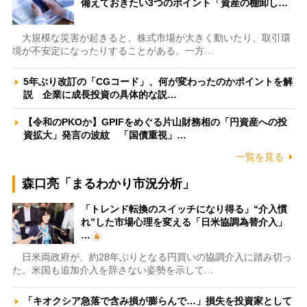
備えておきたい3つのポイント「資産の棚卸し…
大規模な災害が起きると、株式市場が大きく動いたり、取引環
境が不安定になったりすることがある。一方…
5年ぶり改訂の「CGコード」、何が変わったのかポイントを解
説 企業に成長投資の具体的な説…
【令和のPKOか】GPIFをめぐる片山財務相の「円資産への投
資拡大」発言の波紋 「国債重視」…
一覧を見る
森口亮「まるわかり市況分析」
「トレンド転換のスイッチになり得る」“介入慣
れ”した市場心理を変える「日米協調為替介入」
…
日米両政府が、約28年ぶりとなる円買いの協調介入に踏み切っ
た。米国も追加介入を辞さない姿勢を示して…
「キオクシア急落で含み損が膨らんで…」損失を投資家として