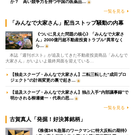
か？ 高い競争力を持つ中国の医薬品…
一覧を見る
「みんなで大家さん」配当ストップ騒動の内幕
《ついに見えた問題の核心》「みんなで大家さ
ん」2000億円超不動産投資トラブル“異常なく
ら…
本誌『週刊ポスト』が追及してきた不動産投資商品「みんなで
大家さん」がいよいよ最終局面を迎えている…
【独走スクープ・みんなで大家さん】二転三転した“成田プロ
ジェクト”の計画変更の裏で起き…
【追及スクープ・みんなで大家さん】独占入手“内部議事録”で
明かされる柳瀬健一・代表の思…
一覧を見る
古賀真人「発掘！好決算銘柄」
《株価34％急落のワークマンに特大反転の期待》