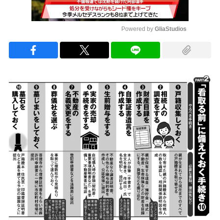
Powered by 
GliaStudios
Mute