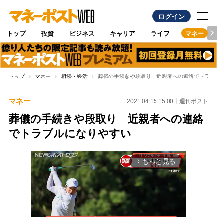
ログイン
トップ
投資
ビジネス
キャリア
ライフ
マネー
トップ
マネー
相続・終活
葬儀の手続きや段取り 近親者への連絡でトラブ
マネー
2021.04.15 15:00
週刊ポスト
葬儀の手続きや段取り 近親者への連絡
でトラブルになりやすい
もっと見る
arrow_forward_ios