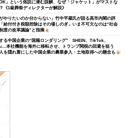
OK」という俗説に潜む誤解、なぜ「ジャケット」がマストな
？《1級葬祭ディレクターが解説》
がやりたいのか分からない」竹中平蔵氏が語る高市内閣の評
「給付付き税額控除はその場しのぎ」いま不可欠なのは“社会
制度の改革議論”と指摘
する中国企業の“国籍ロンダリング” SHEIN、TikTok、
mu…本社機能を海外に移転させ、トランプ関税の回避を狙う
人を隠れ蓑にした中国企業の農業参入・土地取得への懸念も