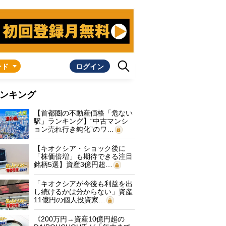
ンド
ログイン
ンキング
【首都圏の不動産価格「危ない
駅」ランキング】“中古マンシ
ョン売れ行き鈍化”のワ…
【キオクシア・ショック後に
「株価倍増」も期待できる注目
銘柄5選】資産3億円超…
「キオクシアが今後も利益を出
し続けるかは分からない」資産
11億円の個人投資家…
《200万円→資産10億円超の