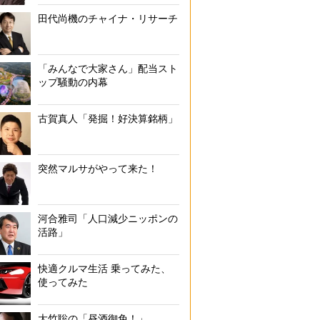
田代尚機のチャイナ・リサーチ
「みんなで大家さん」配当スト
ップ騒動の内幕
古賀真人「発掘！好決算銘柄」
突然マルサがやって来た！
河合雅司「人口減少ニッポンの
活路」
快適クルマ生活 乗ってみた、
使ってみた
大竹聡の「昼酒御免！」