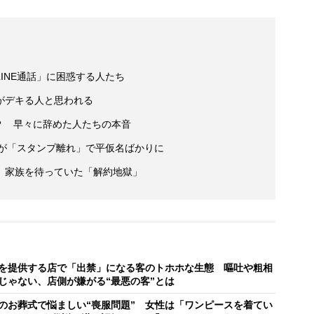
INE通話」に困惑する人たち
がデキる人と思われる
のか？ 早々に辞めた人たちの本音
Eが「スタンプ離れ」で平仮名ばかりに
 家族を待っていた「解約地獄」
を提供する店で「出禁」になる客のトホホな生態 嘔吐や粗相
じゃない、店側が嫌がる“最悪の客”とは
のお葬式で悩ましい“喪服問題” 女性は「ワンピースを着てい