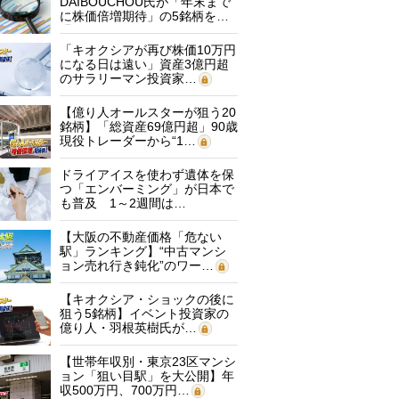
DAIBOUCHOU氏が「年末まで
に株価倍増期待」の5銘柄を…
「キオクシアが再び株価10万円
になる日は遠い」資産3億円超
のサラリーマン投資家…
【億り人オールスターが狙う20
銘柄】「総資産69億円超」90歳
現役トレーダーから“1…
ドライアイスを使わず遺体を保
つ「エンバーミング」が日本で
も普及 1～2週間は…
【大阪の不動産価格「危ない
駅」ランキング】“中古マンシ
ョン売れ行き鈍化”のワー…
【キオクシア・ショックの後に
狙う5銘柄】イベント投資家の
億り人・羽根英樹氏が…
【世帯年収別・東京23区マンシ
ョン「狙い目駅」を大公開】年
収500万円、700万円…