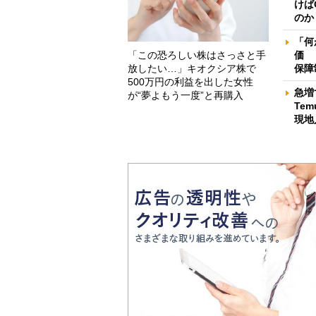
けば
のか
「何
「この恐ろしい株はさっさと手
価 
放したい…」キオクシア株で
保障
500万円の利益を出した女性
急増
が“夢よもう一度”と再購入
Te
現地