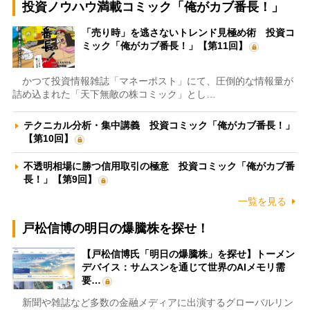
投資ノウハウ満載コミック「俺がカブ番長！」
「売り時」を逃さないトレンド見極め術 投資コ
ミック「俺がカブ番長！」【第11回】
かつて投資情報雑誌「マネーポスト」にて、圧倒的な情報量が
詰め込まれた「天下無敵の株コミック」とし…
テクニカル分析・集中講義 投資コミック「俺がカブ番長！」
【第10回】
不透明相場に勝つ信用取引の極意 投資コミック「俺がカブ番
長！」【第9回】
一覧を見る
戸松信博の明日の爆騰株を探せ！
【戸松信博氏「明日の爆騰株」を探せ】トーメン
デバイス：サムスンを通じて世界のAIメモリ需
要…
新聞や雑誌など多数の金融メディアに出演するグローバルリン