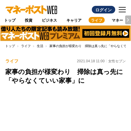
ログイン
トップ
投資
ビジネス
キャリア
ライフ
マネー
トップ
ライフ
生活
家事の負担が様変わり 掃除は真っ先に「やらなくてい
ライフ
2021.04.18 11:00
女性セブン
家事の負担が様変わり 掃除は真っ先に
「やらなくていい家事」に
Loaded
:
96.70%
/
Unmute