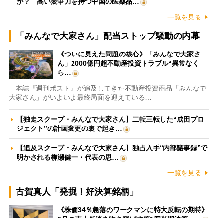
か？ 高い競争力を持つ中国の医薬品…
一覧を見る
「みんなで大家さん」配当ストップ騒動の内幕
《ついに見えた問題の核心》「みんなで大家さ
ん」2000億円超不動産投資トラブル“異常なく
ら…
本誌『週刊ポスト』が追及してきた不動産投資商品「みんなで
大家さん」がいよいよ最終局面を迎えている…
【独走スクープ・みんなで大家さん】二転三転した“成田プロ
ジェクト”の計画変更の裏で起き…
【追及スクープ・みんなで大家さん】独占入手“内部議事録”で
明かされる柳瀬健一・代表の思…
一覧を見る
古賀真人「発掘！好決算銘柄」
《株価34％急落のワークマンに特大反転の期待》