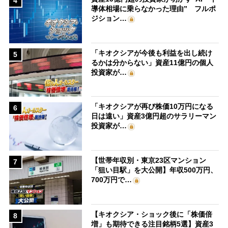
4
導体相場に乗らなかった理由” フルポ
ジション…
「キオクシアが今後も利益を出し続け
5
るかは分からない」資産11億円の個人
投資家が…
「キオクシアが再び株価10万円になる
6
日は遠い」資産3億円超のサラリーマン
投資家が…
【世帯年収別・東京23区マンション
7
「狙い目駅」を大公開】年収500万円、
700万円で…
【キオクシア・ショック後に「株価倍
8
増」も期待できる注目銘柄5選】資産3