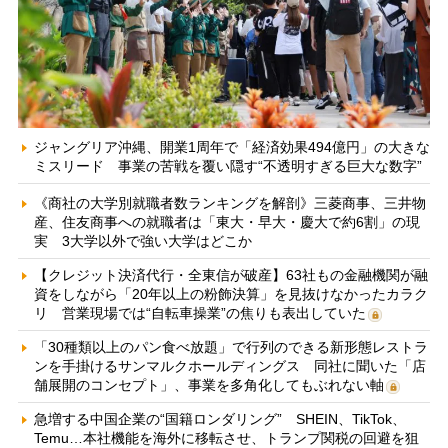
ジャングリア沖縄、開業1周年で「経済効果494億円」の大きな
ミスリード 事業の苦戦を覆い隠す“不透明すぎる巨大な数字”
《商社の大学別就職者数ランキングを解剖》三菱商事、三井物
産、住友商事への就職者は「東大・早大・慶大で約6割」の現
実 3大学以外で強い大学はどこか
【クレジット決済代行・全東信が破産】63社もの金融機関が融
資をしながら「20年以上の粉飾決算」を見抜けなかったカラク
リ 営業現場では“自転車操業”の焦りも表出していた
「30種類以上のパン食べ放題」で行列のできる新形態レストラ
ンを手掛けるサンマルクホールディングス 同社に聞いた「店
舗展開のコンセプト」、事業を多角化してもぶれない軸
急増する中国企業の“国籍ロンダリング” SHEIN、TikTok、
Temu…本社機能を海外に移転させ、トランプ関税の回避を狙