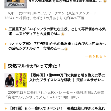
6月の売上低迷を吹き飛ばす第1四半期決算、…
6月3日に8330円をつけたワークマン（東証スタンダード・
7564）の株価は、わずか1カ月あまりで約34％下落…
三菱重工が「AIインフラの新たな主役」として再評価される気
運 エヌビディアとの提携でAI…
キオクシアHD「7万円割れからの急反発」は再びの上昇局面へ
の反転シグナルか？ 市場のムー…
一覧を見る
突然マルサがやって来た！
【最終回】1億6000万円の負債と引き換えに手に
入れたプライスレスな経験 ｜ 突然マルサがや…
2009年12月に発行された元FXトレーダー・磯貝清明氏の著書
『突然マルサがやって来た！～FXで10億円稼い…
【第9回】もう一度FXでリベンジ！ 種銭は差し押さえを免れ