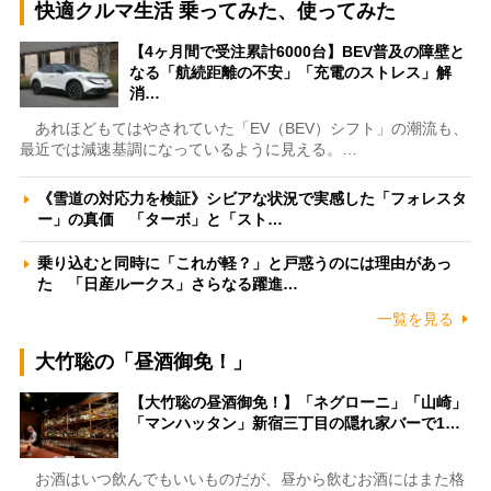
快適クルマ生活 乗ってみた、使ってみた
【4ヶ月間で受注累計6000台】BEV普及の障壁と
なる「航続距離の不安」「充電のストレス」解
消…
あれほどもてはやされていた「EV（BEV）シフト」の潮流も、
最近では減速基調になっているように見える。…
《雪道の対応力を検証》シビアな状況で実感した「フォレスタ
ー」の真価 「ターボ」と「スト…
乗り込むと同時に「これが軽？」と戸惑うのには理由があっ
た 「日産ルークス」さらなる躍進…
一覧を見る
大竹聡の「昼酒御免！」
【大竹聡の昼酒御免！】「ネグローニ」「山崎」
「マンハッタン」新宿三丁目の隠れ家バーで1…
お酒はいつ飲んでもいいものだが、昼から飲むお酒にはまた格