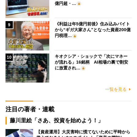
億円超・…
《利益は年5億円前後》住み込みバイト
9
から“ギガ大家さん”となった資産200億
円税理…
キオクシア・ショックで「次にマネー
10
が流れる」16銘柄 AI相場の裏で割安
に放置され…
一覧を見る
注目の著者・連載
藤川里絵「さあ、投資を始めよう！」
【資産運用】大災害時に慌てないために平時から