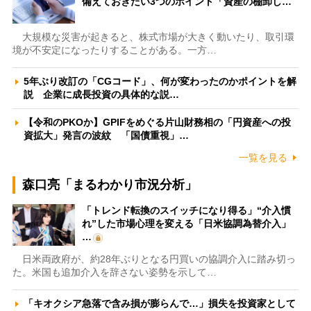
備えておきたい3つのポイント「資産の棚卸し…
大規模な災害が起きると、株式市場が大きく動いたり、取引環
境が不安定になったりすることがある。一方…
5年ぶり改訂の「CGコード」、何が変わったのかポイントを解
説 企業に成長投資の具体的な説…
【令和のPKOか】GPIFをめぐる片山財務相の「円資産への投
資拡大」発言の波紋 「国債重視」…
一覧を見る
森口亮「まるわかり市況分析」
「トレンド転換のスイッチになり得る」“介入慣
れ”した市場心理を変える「日米協調為替介入」
…
日米両政府が、約28年ぶりとなる円買いの協調介入に踏み切っ
た。米国も追加介入を辞さない姿勢を示して…
「キオクシア急落で含み損が膨らんで…」損失を投資家として