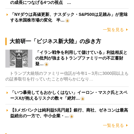
の成長につなげる4つの視点 …
「NYダウは高値更新、ナスダック・S&P500は足踏み」が意味
する米国株市場の変化 半…
一覧を見る
大前研一「ビジネス新大陸」の歩き方
「イラン戦争を利用して儲けている」利益相反と
の批判が強まるトランプファミリーの不正蓄財
疑…
トランプ大統領のファミリー信託が今年1～3月に3000回以上も
の証券取引を行っていたことが明らかになり…
「いつ暴発してもおかしくはない」イーロン・マスク氏とスペ
ースXが抱えるリスクの数々「絶対…
【3メガバンクは純利益5兆円超】銀行、商社、ゼネコンは最高
益続出の一方で、中小企業・…
一覧を見る