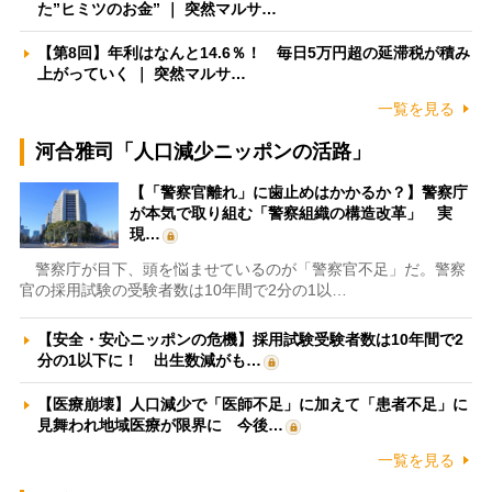
た”ヒミツのお金” ｜ 突然マルサ…
【第8回】年利はなんと14.6％！ 毎日5万円超の延滞税が積み
上がっていく ｜ 突然マルサ…
一覧を見る
河合雅司「人口減少ニッポンの活路」
【「警察官離れ」に歯止めはかかるか？】警察庁
が本気で取り組む「警察組織の構造改革」 実
現…
警察庁が目下、頭を悩ませているのが「警察官不足」だ。警察
官の採用試験の受験者数は10年間で2分の1以…
【安全・安心ニッポンの危機】採用試験受験者数は10年間で2
分の1以下に！ 出生数減がも…
【医療崩壊】人口減少で「医師不足」に加えて「患者不足」に
見舞われ地域医療が限界に 今後…
一覧を見る