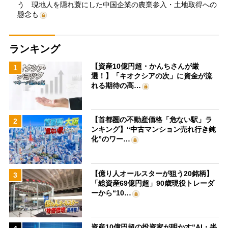
う 現地人を隠れ蓑にした中国企業の農業参入・土地取得への
懸念も
ランキング
【資産10億円超・かんちさんが厳
1
選！】「キオクシアの次」に資金が流
れる期待の高…
【首都圏の不動産価格「危ない駅」ラ
2
ンキング】“中古マンション売れ行き鈍
化”のワー…
【億り人オールスターが狙う20銘柄】
3
「総資産69億円超」90歳現役トレーダ
ーから“10…
資産10億円超の投資家が明かす“AI・半