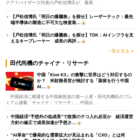
クアドバイザーズ代表の戸松信博氏が、最新…
【戸松信博氏「明日の爆騰株」を探せ】レーザーテック：最先
端半導体の製造に不可欠な検査装…
【戸松信博氏「明日の爆騰株」を探せ】TDK：AIインフラを支
えるキープレーヤー 成長の再評…
一覧を見る
田代尚機のチャイナ・リサーチ
中国「Kimi K3」の衝撃に世界はどう対応するの
か？ 米財務長官が検討する「蒸留を行う中国
AI…
中国経済に精通する中国株投資の第一人者・田代尚機氏のプレ
ミアム連載「チャイナ・リサーチ」。中国企…
中国経済“予想外の低成長”で政策のテコ入れ必至か 経済運営
方針の修正で成長加速が予想さ…
“AI革命”で爆発的な需要拡大が見込まれる「CXO」とは何