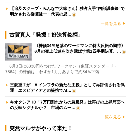
【追及スクープ・みんなで大家さん】独占入手“内部議事録”で
明かされる柳瀬健一・代表の思…
一覧を見る
古賀真人「発掘！好決算銘柄」
《株価34％急落のワークマンに特大反転の期待》
6月の売上低迷を吹き飛ばす第1四半期決算、…
6月3日に8330円をつけたワークマン（東証スタンダード・
7564）の株価は、わずか1カ月あまりで約34％下落…
三菱重工が「AIインフラの新たな主役」として再評価される気
運 エヌビディアとの提携でAI…
キオクシアHD「7万円割れからの急反発」は再びの上昇局面へ
の反転シグナルか？ 市場のムー…
一覧を見る
突然マルサがやって来た！