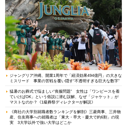
ジャングリア沖縄、開業1周年で「経済効果494億円」の大きな
ミスリード 事業の苦戦を覆い隠す“不透明すぎる巨大な数字”
猛暑のお葬式で悩ましい“喪服問題” 女性は「ワンピースを着
ていけばOK」という俗説に潜む誤解、なぜ「ジャケット」が
マストなのか？《1級葬祭ディレクターが解説》
《商社の大学別就職者数ランキングを解剖》三菱商事、三井物
産、住友商事への就職者は「東大・早大・慶大で約6割」の現
実 3大学以外で強い大学はどこか