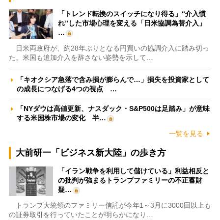
「トレンド転換のスイッチになり得る」“介入慣
れ”した市場心理を変える「日米協調為替介入」
…
日米両政府が、約28年ぶりとなる円買いの協調介入に踏み切っ
た。米国も追加介入を辞さない姿勢を示して…
「キオクシア急落で含み損が膨らんで…」損失を投資家として
の成長につなげる4つの視点 …
「NYダウは高値更新、ナスダック・S&P500は足踏み」が意味
する米国株市場の変化 半…
一覧を見る
大前研一「ビジネス新大陸」の歩き方
「イラン戦争を利用して儲けている」利益相反と
の批判が強まるトランプファミリーの不正蓄財
疑…
トランプ大統領のファミリー信託が今年1～3月に3000回以上も
の証券取引を行っていたことが明らかになり…