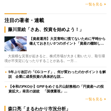
一覧を見る
注目の著者・連載
藤川里絵「さあ、投資を始めよう！」
【資産運用】大災害時に慌てないために平時から
備えておきたい3つのポイント「資産の棚卸し…
大規模な災害が起きると、株式市場が大きく動いたり、取引環
境が不安定になったりすることがある。一方…
5年ぶり改訂の「CGコード」、何が変わったのかポイントを解
説 企業に成長投資の具体的な説…
【令和のPKOか】GPIFをめぐる片山財務相の「円資産への投
資拡大」発言の波紋 「国債重視」…
一覧を見る
森口亮「まるわかり市況分析」