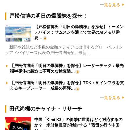
一覧を見る
戸松信博の明日の爆騰株を探せ！
【戸松信博氏「明日の爆騰株」を探せ】トーメン
デバイス：サムスンを通じて世界のAIメモリ需
要…
新聞や雑誌など多数の金融メディアに出演するグローバルリン
クアドバイザーズ代表の戸松信博氏が、最新…
【戸松信博氏「明日の爆騰株」を探せ】レーザーテック：最先
端半導体の製造に不可欠な検査装…
【戸松信博氏「明日の爆騰株」を探せ】TDK：AIインフラを支
えるキープレーヤー 成長の再評…
一覧を見る
田代尚機のチャイナ・リサーチ
中国「Kimi K3」の衝撃に世界はどう対応するの
か？ 米財務長官が検討する「蒸留を行う中国