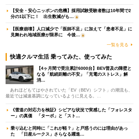
【安全・安心ニッポンの危機】採用試験受験者数は10年間で2
分の1以下に！ 出生数減がも…
【医療崩壊】人口減少で「医師不足」に加えて「患者不足」に
見舞われ地域医療が限界に 今後…
一覧を見る
快適クルマ生活 乗ってみた、使ってみた
【4ヶ月間で受注累計6000台】BEV普及の障壁と
なる「航続距離の不安」「充電のストレス」解
消…
あれほどもてはやされていた「EV（BEV）シフト」の潮流も、
最近では減速基調になっているように見える。…
《雪道の対応力を検証》シビアな状況で実感した「フォレスタ
ー」の真価 「ターボ」と「スト…
乗り込むと同時に「これが軽？」と戸惑うのには理由があっ
た 「日産ルークス」さらなる躍進…