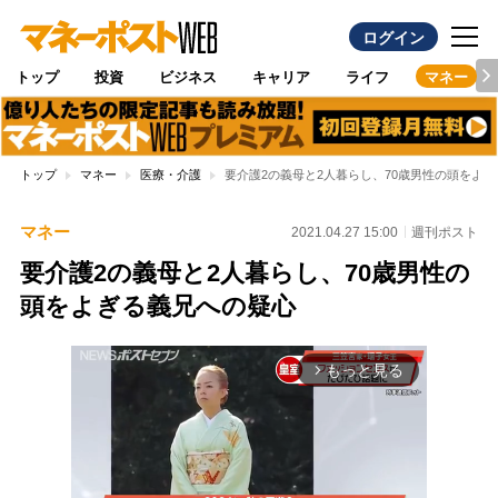
ログイン
トップ
投資
ビジネス
キャリア
ライフ
マネー
トップ
マネー
医療・介護
要介護2の義母と2人暮らし、70歳男性の頭をよ
マネー
2021.04.27 15:00
週刊ポスト
要介護2の義母と2人暮らし、70歳男性の
頭をよぎる義兄への疑心
もっと見る
arrow_forward_ios