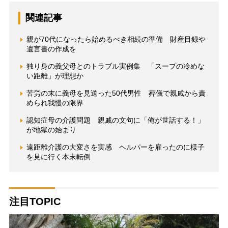
関連記事
親が70代になったら始めるべき相続の準備 財産目録や
遺言書の作成を
独り身の義父母とのトラブル実例集 「スープの冷めな
い距離」が理想か
苦労の末に義母を見送った50代男性 葬儀で親戚から責
められ我慢の限界
認知症母の介護問題 親戚の文句に「俺が世話する！」
が地獄の始まり
遠距離介護の大変さを実感 ヘルパーを雇ったのに様子
を見に行く本末転倒
注目TOPIC