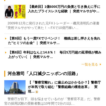
【最終回】1億6000万円の負債と引き換えに手に
入れたプライスレスな経験 ｜ 突然マルサがや…
2009年12月に発行された元FXトレーダー・磯貝清明氏の著書
『突然マルサがやって来た！～FXで10億円稼い…
【第9回】もう一度FXでリベンジ！ 種銭は差し押さえを免れ
た”ヒミツのお金” ｜ 突然マルサ…
【第8回】年利はなんと14.6％！ 毎日5万円超の延滞税が積み
上がっていく ｜ 突然マルサ…
一覧を見る
河合雅司「人口減少ニッポンの活路」
【「警察官離れ」に歯止めはかかるか？】警察庁
が本気で取り組む「警察組織の構造改革」 実
現…
警察庁が目下、頭を悩ませているのが「警察官不足」だ。警察
官の採用試験の受験者数は10年間で2分の1以…