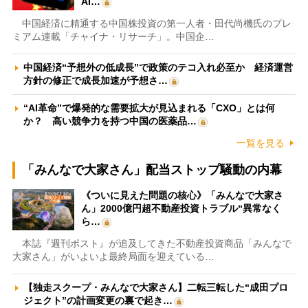
AI…
中国経済に精通する中国株投資の第一人者・田代尚機氏のプレ
ミアム連載「チャイナ・リサーチ」。中国企…
中国経済“予想外の低成長”で政策のテコ入れ必至か 経済運営
方針の修正で成長加速が予想さ…
“AI革命”で爆発的な需要拡大が見込まれる「CXO」とは何
か？ 高い競争力を持つ中国の医薬品…
一覧を見る
「みんなで大家さん」配当ストップ騒動の内幕
《ついに見えた問題の核心》「みんなで大家さ
ん」2000億円超不動産投資トラブル“異常なく
ら…
本誌『週刊ポスト』が追及してきた不動産投資商品「みんなで
大家さん」がいよいよ最終局面を迎えている…
【独走スクープ・みんなで大家さん】二転三転した“成田プロ
ジェクト”の計画変更の裏で起き…