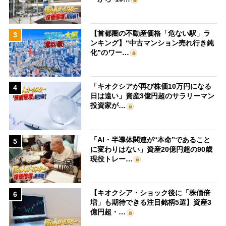
【首都圏の不動産価格「危ない駅」ラ
3
ンキング】“中古マンション売れ行き鈍
化”のワー…
「キオクシアが再び株価10万円になる
4
日は遠い」資産3億円超のサラリーマン
投資家が…
「AI・半導体関連が“本命”であること
5
に変わりはない」資産20億円超の90歳
現役トレー…
【キオクシア・ショック後に「株価倍
6
増」も期待できる注目銘柄5選】資産3
億円超・…