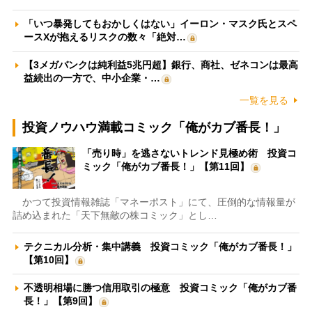
「いつ暴発してもおかしくはない」イーロン・マスク氏とスペ
ースXが抱えるリスクの数々「絶対…
【3メガバンクは純利益5兆円超】銀行、商社、ゼネコンは最高
益続出の一方で、中小企業・…
一覧を見る
投資ノウハウ満載コミック「俺がカブ番長！」
「売り時」を逃さないトレンド見極め術 投資コ
ミック「俺がカブ番長！」【第11回】
かつて投資情報雑誌「マネーポスト」にて、圧倒的な情報量が
詰め込まれた「天下無敵の株コミック」とし…
テクニカル分析・集中講義 投資コミック「俺がカブ番長！」
【第10回】
不透明相場に勝つ信用取引の極意 投資コミック「俺がカブ番
長！」【第9回】