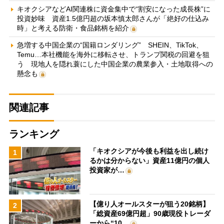
キオクシアなどAI関連株に資金集中で“割安になった成長株”に
投資妙味 資産1.5億円超の坂本慎太郎さんが「絶好の仕込み
時」と考える防衛・食品銘柄を紹介
急増する中国企業の“国籍ロンダリング” SHEIN、TikTok、
Temu…本社機能を海外に移転させ、トランプ関税の回避を狙
う 現地人を隠れ蓑にした中国企業の農業参入・土地取得への
懸念も
関連記事
ランキング
「キオクシアが今後も利益を出し続け
1
るかは分からない」資産11億円の個人
投資家が…
【億り人オールスターが狙う20銘柄】
2
「総資産69億円超」90歳現役トレーダ
ーから“10…