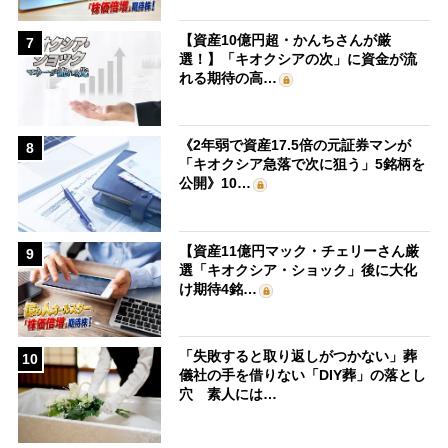
【資産10億円超・かんちさんが厳
7
選！】「キオクシアの次」に資金が流
れる期待の高…
《2年弱で資産17.5倍の元証券マンが
8
「キオクシア急落で次に狙う」5銘柄を
公開》10…
【資産11億円マック・チェリーさん厳
9
選「キオクシア・ショック」後に大化
け期待4銘…
「失敗すると取り返しがつかない」葬
10
儀社の手を借りない「DIY葬」の落とし
穴 素人には…