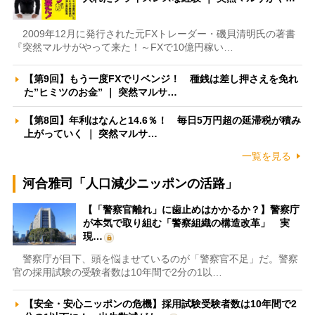
2009年12月に発行された元FXトレーダー・磯貝清明氏の著書
『突然マルサがやって来た！～FXで10億円稼い…
【第9回】もう一度FXでリベンジ！ 種銭は差し押さえを免れ
た”ヒミツのお金” ｜ 突然マルサ…
【第8回】年利はなんと14.6％！ 毎日5万円超の延滞税が積み
上がっていく ｜ 突然マルサ…
一覧を見る
河合雅司「人口減少ニッポンの活路」
【「警察官離れ」に歯止めはかかるか？】警察庁
が本気で取り組む「警察組織の構造改革」 実
現…
警察庁が目下、頭を悩ませているのが「警察官不足」だ。警察
官の採用試験の受験者数は10年間で2分の1以…
【安全・安心ニッポンの危機】採用試験受験者数は10年間で2