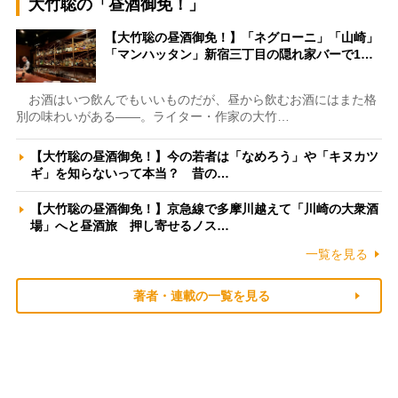
大竹聡の「昼酒御免！」
【大竹聡の昼酒御免！】「ネグローニ」「山崎」
「マンハッタン」新宿三丁目の隠れ家バーで1…
お酒はいつ飲んでもいいものだが、昼から飲むお酒にはまた格
別の味わいがある――。ライター・作家の大竹…
【大竹聡の昼酒御免！】今の若者は「なめろう」や「キヌカツ
ギ」を知らないって本当？ 昔の…
【大竹聡の昼酒御免！】京急線で多摩川越えて「川崎の大衆酒
場」へと昼酒旅 押し寄せるノス…
一覧を見る
著者・連載の一覧を見る