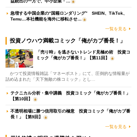
益続出の一方で、中小企業・…
急増する中国企業の“国籍ロンダリング” SHEIN、TikTok、
Temu…本社機能を海外に移転させ…
一覧を見る
投資ノウハウ満載コミック「俺がカブ番長！」
「売り時」を逃さないトレンド見極め術 投資コ
ミック「俺がカブ番長！」【第11回】
かつて投資情報雑誌「マネーポスト」にて、圧倒的な情報量が
詰め込まれた「天下無敵の株コミック」とし…
テクニカル分析・集中講義 投資コミック「俺がカブ番長！」
【第10回】
不透明相場に勝つ信用取引の極意 投資コミック「俺がカブ番
長！」【第9回】
一覧を見る