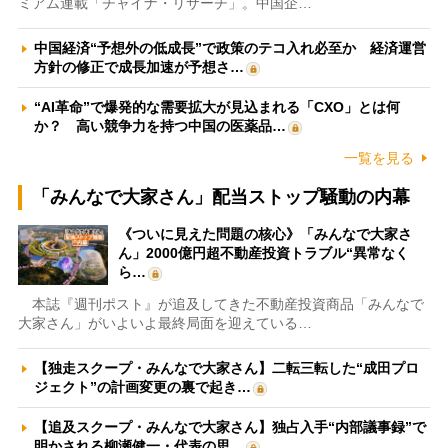
ミアム連載「チャイナ・リサーチ」。中国企…
中国経済“予想外の低成長”で政策のテコ入れ必至か 経済運営
方針の修正で成長加速が予想さ…
“AI革命”で爆発的な需要拡大が見込まれる「CXO」とは何
か？ 高い競争力を持つ中国の医薬品…
一覧を見る
「みんなで大家さん」配当ストップ騒動の内幕
《ついに見えた問題の核心》「みんなで大家さ
ん」2000億円超不動産投資トラブル“異常なく
ら…
本誌『週刊ポスト』が追及してきた不動産投資商品「みんなで
大家さん」がいよいよ最終局面を迎えている…
【独走スクープ・みんなで大家さん】二転三転した“成田プロ
ジェクト”の計画変更の裏で起き…
【追及スクープ・みんなで大家さん】独占入手“内部議事録”で
明かされる柳瀬健一・代表の思…