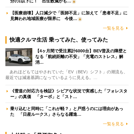
分の1以下に！ 出生数減がも…
【医療崩壊】人口減少で「医師不足」に加えて「患者不足」に
見舞われ地域医療が限界に 今後…
一覧を見る
快適クルマ生活 乗ってみた、使ってみた
【4ヶ月間で受注累計6000台】BEV普及の障壁と
なる「航続距離の不安」「充電のストレス」解
消…
あれほどもてはやされていた「EV（BEV）シフト」の潮流も、
最近では減速基調になっているように見える。…
《雪道の対応力を検証》シビアな状況で実感した「フォレスタ
ー」の真価 「ターボ」と「スト…
乗り込むと同時に「これが軽？」と戸惑うのには理由があっ
た 「日産ルークス」さらなる躍進…
一覧を見る