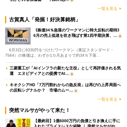
一覧を見る
古賀真人「発掘！好決算銘柄」
《株価34％急落のワークマンに特大反転の期待》
6月の売上低迷を吹き飛ばす第1四半期決算、…
6月3日に8330円をつけたワークマン（東証スタンダード・
7564）の株価は、わずか1カ月あまりで約34％下落…
三菱重工が「AIインフラの新たな主役」として再評価される気
運 エヌビディアとの提携でAI…
キオクシアHD「7万円割れからの急反発」は再びの上昇局面へ
の反転シグナルか？ 市場のムー…
一覧を見る
突然マルサがやって来た！
【最終回】1億6000万円の負債と引き換えに手に
入れたプライスレスな経験 ｜ 突然マルサがや…