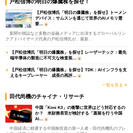
戸松信博の明日の爆騰株を探せ！
【戸松信博氏「明日の爆騰株」を探せ】トーメン
デバイス：サムスンを通じて世界のAIメモリ需
要…
新聞や雑誌など多数の金融メディアに出演するグローバルリン
クアドバイザーズ代表の戸松信博氏が、最新…
【戸松信博氏「明日の爆騰株」を探せ】レーザーテック：最先
端半導体の製造に不可欠な検査装…
【戸松信博氏「明日の爆騰株」を探せ】TDK：AIインフラを支
えるキープレーヤー 成長の再評…
一覧を見る
田代尚機のチャイナ・リサーチ
中国「Kimi K3」の衝撃に世界はどう対応するの
か？ 米財務長官が検討する「蒸留を行う中国
AI…
中国経済に精通する中国株投資の第一人者・田代尚機氏のプレ