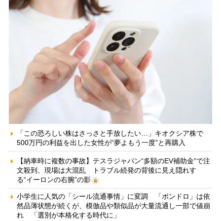
「この恐ろしい株はさっさと手放したい…」キオクシア株で
500万円の利益を出した女性が“夢よもう一度”と再購入
【納車時に複数の事故】テスラジャパン“多額のEV補助金”で注
文殺到、現場は大混乱 トラブル続発の背後に見え隠れす
る“イーロンの右腕”の影
小学生に人気の「シール流通事情」に変調 「ボンドロ」は依
然品薄状態が続くが、模倣品や類似品が大量流通し一部で値崩
れ 「選別が本格化する時代に」