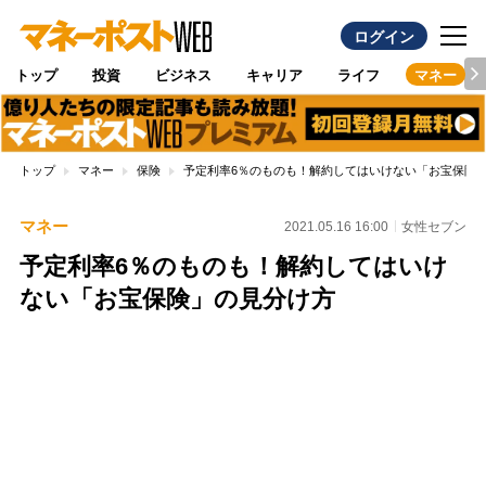
ログイン
トップ
投資
ビジネス
キャリア
ライフ
マネー
トップ
マネー
保険
予定利率6％のものも！解約してはいけない「お宝保険
マネー
2021.05.16 16:00
女性セブン
予定利率6％のものも！解約してはいけ
ない「お宝保険」の見分け方
Loaded
:
100.00%
/
Unmute