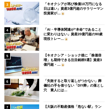
「キオクシアが再び株価10万円になる
3
日は遠い」資産3億円超のサラリーマン
投資家が…
「AI・半導体関連が“本命”であること
4
に変わりはない」資産20億円超の90歳
現役トレー…
【キオクシア・ショック後に「株価倍
5
増」も期待できる注目銘柄5選】資産3
億円超・…
「失敗すると取り返しがつかない」葬
6
儀社の手を借りない「DIY葬」の落とし
穴 素人には…
【大阪の不動産価格「危ない駅」ラン
7