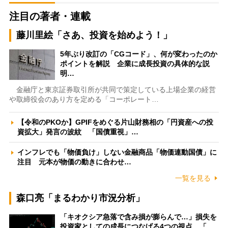
注目の著者・連載
藤川里絵「さあ、投資を始めよう！」
5年ぶり改訂の「CGコード」、何が変わったのか
ポイントを解説 企業に成長投資の具体的な説
明…
金融庁と東京証券取引所が共同で策定している上場企業の経営
や取締役会のあり方を定める「コーポレート…
【令和のPKOか】GPIFをめぐる片山財務相の「円資産への投
資拡大」発言の波紋 「国債重視」…
インフレでも「物価負け」しない金融商品「物価連動国債」に
注目 元本が物価の動きに合わせ…
一覧を見る
森口亮「まるわかり市況分析」
「キオクシア急落で含み損が膨らんで…」損失を
投資家としての成長につなげる4つの視点 「…