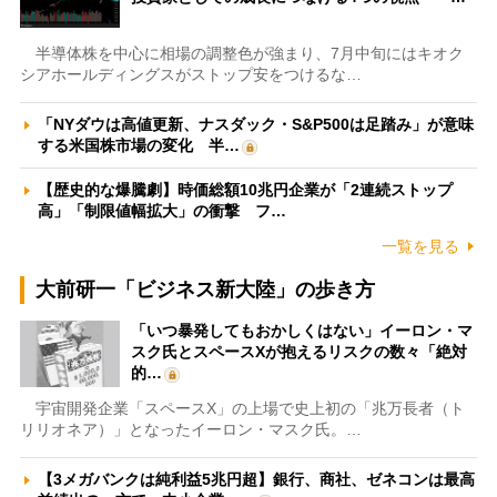
半導体株を中心に相場の調整色が強まり、7月中旬にはキオク
シアホールディングスがストップ安をつけるな…
「NYダウは高値更新、ナスダック・S&P500は足踏み」が意味
する米国株市場の変化 半…
【歴史的な爆騰劇】時価総額10兆円企業が「2連続ストップ
高」「制限値幅拡大」の衝撃 フ…
一覧を見る
大前研一「ビジネス新大陸」の歩き方
「いつ暴発してもおかしくはない」イーロン・マ
スク氏とスペースXが抱えるリスクの数々「絶対
的…
宇宙開発企業「スペースX」の上場で史上初の「兆万長者（ト
リリオネア）」となったイーロン・マスク氏。…
【3メガバンクは純利益5兆円超】銀行、商社、ゼネコンは最高