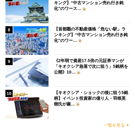
キング】“中古マンション売れ行き鈍
化”のワース…
【首都圏の不動産価格「危ない駅」ラ
8
ンキング】“中古マンション売れ行き鈍
化”のワー…
《2年弱で資産17.5倍の元証券マンが
9
「キオクシア急落で次に狙う」5銘柄を
公開》10…
【キオクシア・ショックの後に狙う5銘
10
柄】イベント投資家の億り人・羽根英
樹氏が厳…
一覧を見る