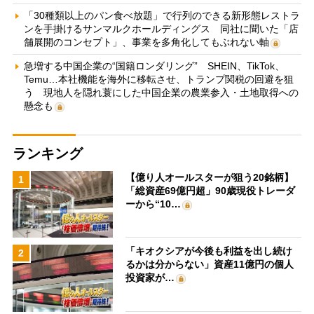
「30種類以上のパン食べ放題」で行列のできる新形態レストラ
ンを手掛けるサンマルクホールディングス 同社に聞いた「店
舗展開のコンセプト」、事業を多角化してもぶれない軸
急増する中国企業の“国籍ロンダリング” SHEIN、TikTok、
Temu…本社機能を海外に移転させ、トランプ関税の回避を狙
う 現地人を隠れ蓑にした中国企業の農業参入・土地取得への
懸念も
ランキング
【億り人オールスターが狙う20銘柄】
1
「総資産69億円超」90歳現役トレーダ
ーから“10…
「キオクシアが今後も利益を出し続け
2
るかは分からない」資産11億円の個人
投資家が…