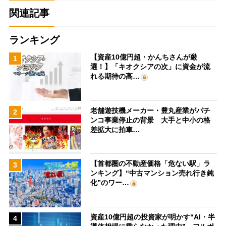
関連記事
ランキング
【資産10億円超・かんちさんが厳
1
選！】「キオクシアの次」に資金が流
れる期待の高…
老舗遊技機メーカー・豊丸産業がパチ
2
ンコ事業停止の背景 大手と中小の格
差拡大に拍車…
【首都圏の不動産価格「危ない駅」ラ
3
ンキング】“中古マンション売れ行き鈍
化”のワー…
資産10億円超の投資家が明かす“AI・半
4