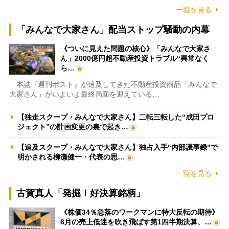
一覧を見る
「みんなで大家さん」配当ストップ騒動の内幕
《ついに見えた問題の核心》「みんなで大家さ
ん」2000億円超不動産投資トラブル“異常なく
ら…
本誌『週刊ポスト』が追及してきた不動産投資商品「みんなで
大家さん」がいよいよ最終局面を迎えている…
【独走スクープ・みんなで大家さん】二転三転した“成田プロ
ジェクト”の計画変更の裏で起き…
【追及スクープ・みんなで大家さん】独占入手“内部議事録”で
明かされる柳瀬健一・代表の思…
一覧を見る
古賀真人「発掘！好決算銘柄」
《株価34％急落のワークマンに特大反転の期待》
6月の売上低迷を吹き飛ばす第1四半期決算、…