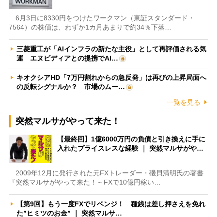
6月3日に8330円をつけたワークマン（東証スタンダード・
7564）の株価は、わずか1カ月あまりで約34％下落…
三菱重工が「AIインフラの新たな主役」として再評価される気
運 エヌビディアとの提携でAI…
キオクシアHD「7万円割れからの急反発」は再びの上昇局面へ
の反転シグナルか？ 市場のムー…
一覧を見る
突然マルサがやって来た！
【最終回】1億6000万円の負債と引き換えに手に
入れたプライスレスな経験 ｜ 突然マルサがや…
2009年12月に発行された元FXトレーダー・磯貝清明氏の著書
『突然マルサがやって来た！～FXで10億円稼い…
【第9回】もう一度FXでリベンジ！ 種銭は差し押さえを免れ
た”ヒミツのお金” ｜ 突然マルサ…