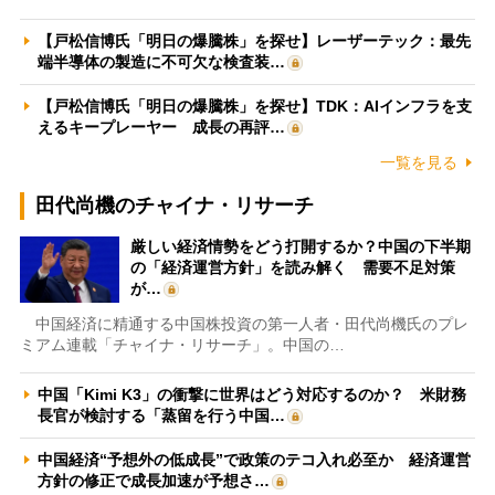
【戸松信博氏「明日の爆騰株」を探せ】レーザーテック：最先
端半導体の製造に不可欠な検査装…
【戸松信博氏「明日の爆騰株」を探せ】TDK：AIインフラを支
えるキープレーヤー 成長の再評…
一覧を見る
田代尚機のチャイナ・リサーチ
厳しい経済情勢をどう打開するか？中国の下半期
の「経済運営方針」を読み解く 需要不足対策
が…
中国経済に精通する中国株投資の第一人者・田代尚機氏のプレ
ミアム連載「チャイナ・リサーチ」。中国の…
中国「Kimi K3」の衝撃に世界はどう対応するのか？ 米財務
長官が検討する「蒸留を行う中国…
中国経済“予想外の低成長”で政策のテコ入れ必至か 経済運営
方針の修正で成長加速が予想さ…