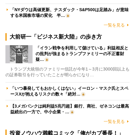
「NYダウは高値更新、ナスダック・S&P500は足踏み」が意味
する米国株市場の変化 半…
一覧を見る
大前研一「ビジネス新大陸」の歩き方
「イラン戦争を利用して儲けている」利益相反と
の批判が強まるトランプファミリーの不正蓄財
疑…
トランプ大統領のファミリー信託が今年1～3月に3000回以上も
の証券取引を行っていたことが明らかになり…
「いつ暴発してもおかしくはない」イーロン・マスク氏とスペ
ースXが抱えるリスクの数々「絶対…
【3メガバンクは純利益5兆円超】銀行、商社、ゼネコンは最高
益続出の一方で、中小企業・…
一覧を見る
投資ノウハウ満載コミック「俺がカブ番長！」