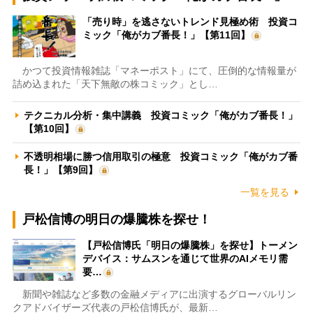
「売り時」を逃さないトレンド見極め術 投資コ
ミック「俺がカブ番長！」【第11回】
かつて投資情報雑誌「マネーポスト」にて、圧倒的な情報量が
詰め込まれた「天下無敵の株コミック」とし…
テクニカル分析・集中講義 投資コミック「俺がカブ番長！」
【第10回】
不透明相場に勝つ信用取引の極意 投資コミック「俺がカブ番
長！」【第9回】
一覧を見る
戸松信博の明日の爆騰株を探せ！
【戸松信博氏「明日の爆騰株」を探せ】トーメン
デバイス：サムスンを通じて世界のAIメモリ需
要…
新聞や雑誌など多数の金融メディアに出演するグローバルリン
クアドバイザーズ代表の戸松信博氏が、最新…