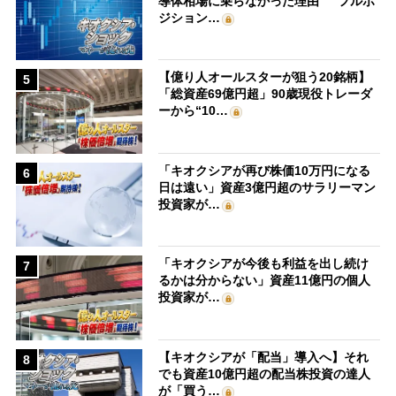
導体相場に乗らなかった理由” フルポ
ジション…
【億り人オールスターが狙う20銘柄】
5
「総資産69億円超」90歳現役トレーダ
ーから“10…
「キオクシアが再び株価10万円になる
6
日は遠い」資産3億円超のサラリーマン
投資家が…
「キオクシアが今後も利益を出し続け
7
るかは分からない」資産11億円の個人
投資家が…
【キオクシアが「配当」導入へ】それ
8
でも資産10億円超の配当株投資の達人
が「買う…