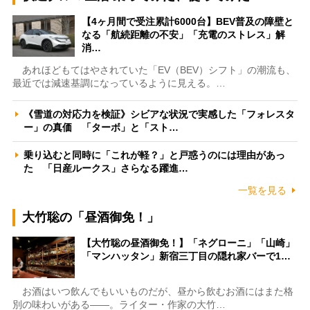
【4ヶ月間で受注累計6000台】BEV普及の障壁と
なる「航続距離の不安」「充電のストレス」解
消…
あれほどもてはやされていた「EV（BEV）シフト」の潮流も、
最近では減速基調になっているように見える。…
《雪道の対応力を検証》シビアな状況で実感した「フォレスタ
ー」の真価 「ターボ」と「スト…
乗り込むと同時に「これが軽？」と戸惑うのには理由があっ
た 「日産ルークス」さらなる躍進…
一覧を見る
大竹聡の「昼酒御免！」
【大竹聡の昼酒御免！】「ネグローニ」「山崎」
「マンハッタン」新宿三丁目の隠れ家バーで1…
お酒はいつ飲んでもいいものだが、昼から飲むお酒にはまた格
別の味わいがある――。ライター・作家の大竹…