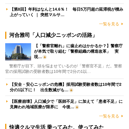
【第8回】年利はなんと14.6％！ 毎日5万円超の延滞税が積み
上がっていく ｜ 突然マルサ…
一覧を見る
河合雅司「人口減少ニッポンの活路」
【「警察官離れ」に歯止めはかかるか？】警察庁
が本気で取り組む「警察組織の構造改革」 実
現…
警察庁が目下、頭を悩ませているのが「警察官不足」だ。警察
官の採用試験の受験者数は10年間で2分の1以…
【安全・安心ニッポンの危機】採用試験受験者数は10年間で2
分の1以下に！ 出生数減がも…
【医療崩壊】人口減少で「医師不足」に加えて「患者不足」に
見舞われ地域医療が限界に 今後…
一覧を見る
快適クルマ生活 乗ってみた、使ってみた