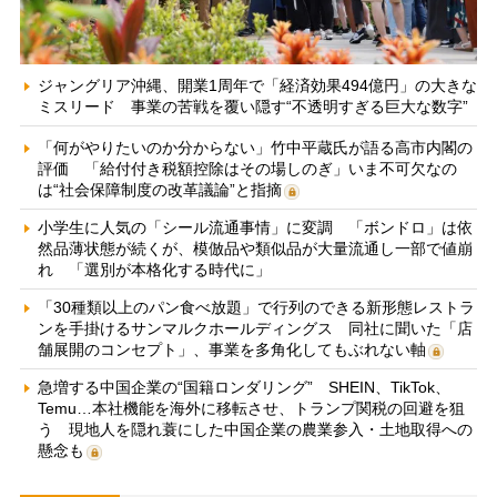
ジャングリア沖縄、開業1周年で「経済効果494億円」の大きな
ミスリード 事業の苦戦を覆い隠す“不透明すぎる巨大な数字”
「何がやりたいのか分からない」竹中平蔵氏が語る高市内閣の
評価 「給付付き税額控除はその場しのぎ」いま不可欠なの
は“社会保障制度の改革議論”と指摘
小学生に人気の「シール流通事情」に変調 「ボンドロ」は依
然品薄状態が続くが、模倣品や類似品が大量流通し一部で値崩
れ 「選別が本格化する時代に」
「30種類以上のパン食べ放題」で行列のできる新形態レストラ
ンを手掛けるサンマルクホールディングス 同社に聞いた「店
舗展開のコンセプト」、事業を多角化してもぶれない軸
急増する中国企業の“国籍ロンダリング” SHEIN、TikTok、
Temu…本社機能を海外に移転させ、トランプ関税の回避を狙
う 現地人を隠れ蓑にした中国企業の農業参入・土地取得への
懸念も