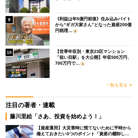
《利益は年5億円前後》住み込みバイト
9
から“ギガ大家さん”となった資産200億
円税理…
【世帯年収別・東京23区マンション
10
「狙い目駅」を大公開】年収500万円、
700万円で…
一覧を見る
注目の著者・連載
藤川里絵「さあ、投資を始めよう！」
【資産運用】大災害時に慌てないために平時から
備えておきたい3つのポイント「資産の棚卸し…