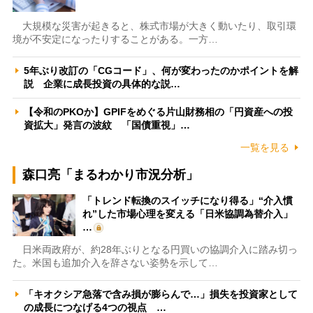
大規模な災害が起きると、株式市場が大きく動いたり、取引環
境が不安定になったりすることがある。一方…
5年ぶり改訂の「CGコード」、何が変わったのかポイントを解
説 企業に成長投資の具体的な説…
【令和のPKOか】GPIFをめぐる片山財務相の「円資産への投
資拡大」発言の波紋 「国債重視」…
一覧を見る
森口亮「まるわかり市況分析」
「トレンド転換のスイッチになり得る」“介入慣
れ”した市場心理を変える「日米協調為替介入」
…
日米両政府が、約28年ぶりとなる円買いの協調介入に踏み切っ
た。米国も追加介入を辞さない姿勢を示して…
「キオクシア急落で含み損が膨らんで…」損失を投資家として
の成長につなげる4つの視点 …