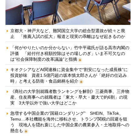
京都大・神戸大など、難関国立大学の総合型選抜が続々と廃
止 「推薦入試の拡大」報道と現実の乖離はなぜ起きるのか
「何がやりたいのか分からない」竹中平蔵氏が語る高市内閣の
評価 「給付付き税額控除はその場しのぎ」いま不可欠なの
は“社会保障制度の改革議論”と指摘
キオクシアなどAI関連株に資金集中で“割安になった成長株”に
投資妙味 資産1.5億円超の坂本慎太郎さんが「絶好の仕込み
時」と考える防衛・食品銘柄を紹介
《商社の大学別就職者数ランキングを解剖》三菱商事、三井物
産、住友商事への就職者は「東大・早大・慶大で約6割」の現
実 3大学以外で強い大学はどこか
急増する中国企業の“国籍ロンダリング” SHEIN、TikTok、
Temu…本社機能を海外に移転させ、トランプ関税の回避を狙
う 現地人を隠れ蓑にした中国企業の農業参入・土地取得への
懸念も