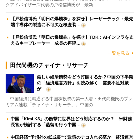
クアドバイザーズ代表の戸松信博氏が、最新…
【戸松信博氏「明日の爆騰株」を探せ】レーザーテック：最先
端半導体の製造に不可欠な検査装…
【戸松信博氏「明日の爆騰株」を探せ】TDK：AIインフラを支
えるキープレーヤー 成長の再評…
一覧を見る
田代尚機のチャイナ・リサーチ
厳しい経済情勢をどう打開するか？中国の下半期
の「経済運営方針」を読み解く 需要不足対策
が…
中国経済に精通する中国株投資の第一人者・田代尚機氏のプレ
ミアム連載「チャイナ・リサーチ」。中国の…
中国「Kimi K3」の衝撃に世界はどう対応するのか？ 米財務
長官が検討する「蒸留を行う中国…
中国経済“予想外の低成長”で政策のテコ入れ必至か 経済運営