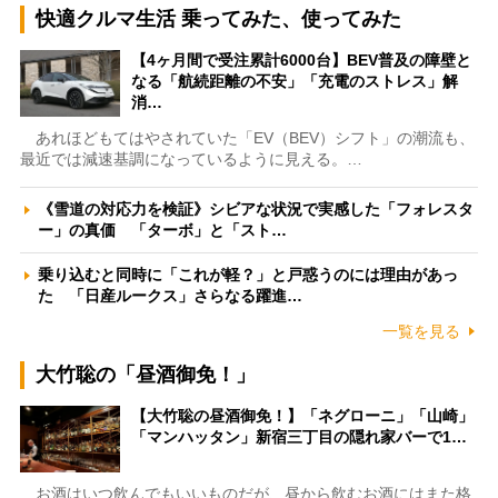
快適クルマ生活 乗ってみた、使ってみた
【4ヶ月間で受注累計6000台】BEV普及の障壁と
なる「航続距離の不安」「充電のストレス」解
消…
あれほどもてはやされていた「EV（BEV）シフト」の潮流も、
最近では減速基調になっているように見える。…
《雪道の対応力を検証》シビアな状況で実感した「フォレスタ
ー」の真価 「ターボ」と「スト…
乗り込むと同時に「これが軽？」と戸惑うのには理由があっ
た 「日産ルークス」さらなる躍進…
一覧を見る
大竹聡の「昼酒御免！」
【大竹聡の昼酒御免！】「ネグローニ」「山崎」
「マンハッタン」新宿三丁目の隠れ家バーで1…
お酒はいつ飲んでもいいものだが、昼から飲むお酒にはまた格