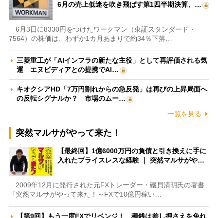
6月の売上低迷を吹き飛ばす第1四半期決算、…
6月3日に8330円をつけたワークマン（東証スタンダード・
7564）の株価は、わずか1カ月あまりで約34％下落…
三菱重工が「AIインフラの新たな主役」として再評価される気
運 エヌビディアとの提携でAI…
キオクシアHD「7万円割れからの急反発」は再びの上昇局面へ
の反転シグナルか？ 市場のムー…
一覧を見る
突然マルサがやって来た！
【最終回】1億6000万円の負債と引き換えに手に
入れたプライスレスな経験 ｜ 突然マルサがや…
2009年12月に発行された元FXトレーダー・磯貝清明氏の著書
『突然マルサがやって来た！～FXで10億円稼い…
【第9回】もう一度FXでリベンジ！ 種銭は差し押さえを免れ