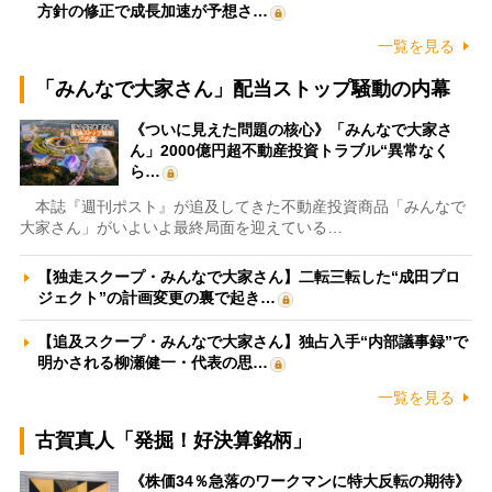
方針の修正で成長加速が予想さ…
一覧を見る
「みんなで大家さん」配当ストップ騒動の内幕
《ついに見えた問題の核心》「みんなで大家さ
ん」2000億円超不動産投資トラブル“異常なく
ら…
本誌『週刊ポスト』が追及してきた不動産投資商品「みんなで
大家さん」がいよいよ最終局面を迎えている…
【独走スクープ・みんなで大家さん】二転三転した“成田プロ
ジェクト”の計画変更の裏で起き…
【追及スクープ・みんなで大家さん】独占入手“内部議事録”で
明かされる柳瀬健一・代表の思…
一覧を見る
古賀真人「発掘！好決算銘柄」
《株価34％急落のワークマンに特大反転の期待》