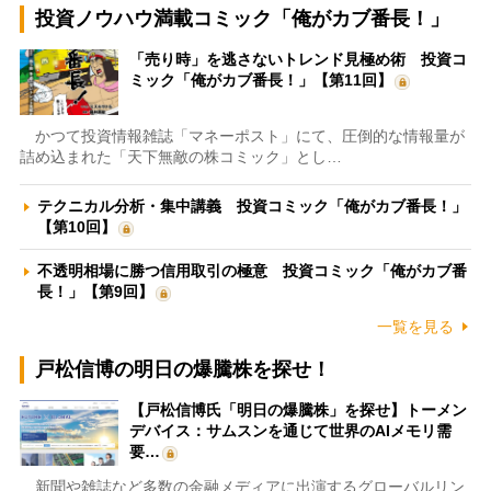
投資ノウハウ満載コミック「俺がカブ番長！」
「売り時」を逃さないトレンド見極め術 投資コ
ミック「俺がカブ番長！」【第11回】
かつて投資情報雑誌「マネーポスト」にて、圧倒的な情報量が
詰め込まれた「天下無敵の株コミック」とし…
テクニカル分析・集中講義 投資コミック「俺がカブ番長！」
【第10回】
不透明相場に勝つ信用取引の極意 投資コミック「俺がカブ番
長！」【第9回】
一覧を見る
戸松信博の明日の爆騰株を探せ！
【戸松信博氏「明日の爆騰株」を探せ】トーメン
デバイス：サムスンを通じて世界のAIメモリ需
要…
新聞や雑誌など多数の金融メディアに出演するグローバルリン