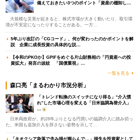
備えておきたい3つのポイント「資産の棚卸し…
大規模な災害が起きると、株式市場が大きく動いたり、取引環
境が不安定になったりすることがある。一方…
5年ぶり改訂の「CGコード」、何が変わったのかポイントを解
説 企業に成長投資の具体的な説…
【令和のPKOか】GPIFをめぐる片山財務相の「円資産への投
資拡大」発言の波紋 「国債重視」…
一覧を見る
森口亮「まるわかり市況分析」
「トレンド転換のスイッチになり得る」“介入慣
れ”した市場心理を変える「日米協調為替介入」
…
日米両政府が、約28年ぶりとなる円買いの協調介入に踏み切っ
た。米国も追加介入を辞さない姿勢を示して…
「キオクシア急落で含み損が膨らんで…」損失を投資家として