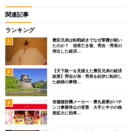
関連記事
ランキング
豊臣兄弟は転戦続きでなぜ軍費が続い
1
たのか？ 信長亡き後、秀吉・秀長の
突出した経済…
【天下統一を見据えた豊臣兄弟の経済
2
政策】秀吉が弟・秀長を紀伊に転封し
た納得の事情…
老舗遊技機メーカー・豊丸産業がパチ
3
ンコ事業停止の背景 大手と中小の格
差拡大に拍車…