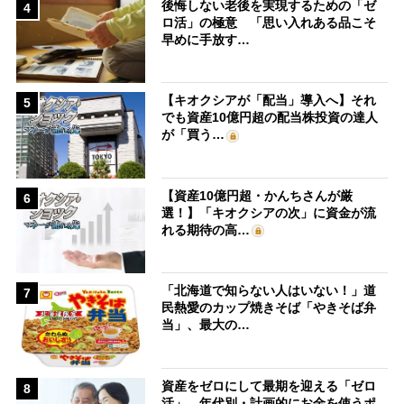
後悔しない老後を実現するための「ゼ
4
ロ活」の極意 「思い入れある品こそ
早めに手放す…
【キオクシアが「配当」導入へ】それ
5
でも資産10億円超の配当株投資の達人
が「買う…
【資産10億円超・かんちさんが厳
6
選！】「キオクシアの次」に資金が流
れる期待の高…
「北海道で知らない人はいない！」道
7
民熱愛のカップ焼きそば「やきそば弁
当」、最大の…
資産をゼロにして最期を迎える「ゼロ
8
活」、年代別・計画的にお金を使うポ