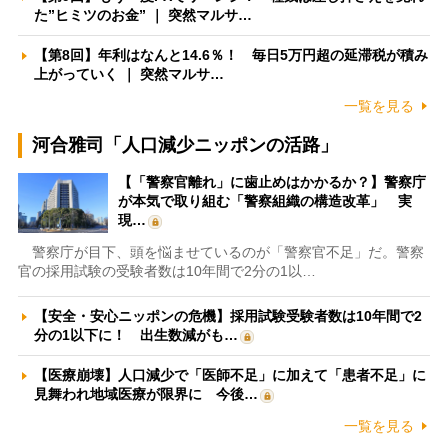
た”ヒミツのお金” ｜ 突然マルサ…
【第8回】年利はなんと14.6％！ 毎日5万円超の延滞税が積み
上がっていく ｜ 突然マルサ…
一覧を見る
河合雅司「人口減少ニッポンの活路」
【「警察官離れ」に歯止めはかかるか？】警察庁
が本気で取り組む「警察組織の構造改革」 実
現…
警察庁が目下、頭を悩ませているのが「警察官不足」だ。警察
官の採用試験の受験者数は10年間で2分の1以…
【安全・安心ニッポンの危機】採用試験受験者数は10年間で2
分の1以下に！ 出生数減がも…
【医療崩壊】人口減少で「医師不足」に加えて「患者不足」に
見舞われ地域医療が限界に 今後…
一覧を見る