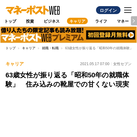
ログイン
トップ
投資
ビジネス
キャリア
ライフ
マネー
トップ
キャリア
就職・転職
63歳女性が振り返る「昭和50年の就職体験」
キャリア
2021.05.17 07:00
女性セブン
63歳女性が振り返る「昭和50年の就職体
験」 住み込みの靴屋での甘くない現実
Loaded
:
100.00%
/
Unmute