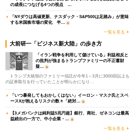
の成長につなげる4つの視点 …
「NYダウは高値更新、ナスダック・S&P500は足踏み」が意味
する米国株市場の変化 半…
一覧を見る
大前研一「ビジネス新大陸」の歩き方
「イラン戦争を利用して儲けている」利益相反と
の批判が強まるトランプファミリーの不正蓄財
疑…
トランプ大統領のファミリー信託が今年1～3月に3000回以上も
の証券取引を行っていたことが明らかになり…
「いつ暴発してもおかしくはない」イーロン・マスク氏とスペ
ースXが抱えるリスクの数々「絶対…
【3メガバンクは純利益5兆円超】銀行、商社、ゼネコンは最高
益続出の一方で、中小企業・…
一覧を見る