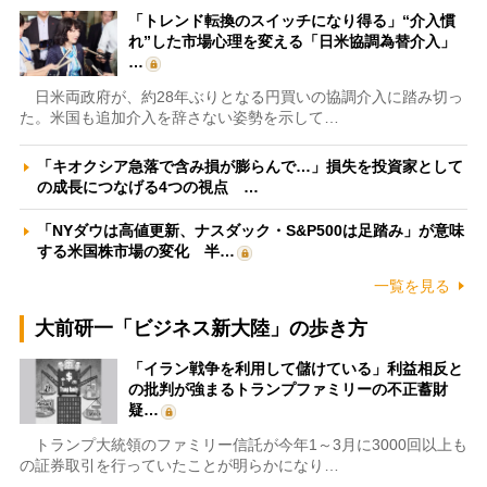
「トレンド転換のスイッチになり得る」“介入慣
れ”した市場心理を変える「日米協調為替介入」
…
日米両政府が、約28年ぶりとなる円買いの協調介入に踏み切っ
た。米国も追加介入を辞さない姿勢を示して…
「キオクシア急落で含み損が膨らんで…」損失を投資家として
の成長につなげる4つの視点 …
「NYダウは高値更新、ナスダック・S&P500は足踏み」が意味
する米国株市場の変化 半…
一覧を見る
大前研一「ビジネス新大陸」の歩き方
「イラン戦争を利用して儲けている」利益相反と
の批判が強まるトランプファミリーの不正蓄財
疑…
トランプ大統領のファミリー信託が今年1～3月に3000回以上も
の証券取引を行っていたことが明らかになり…