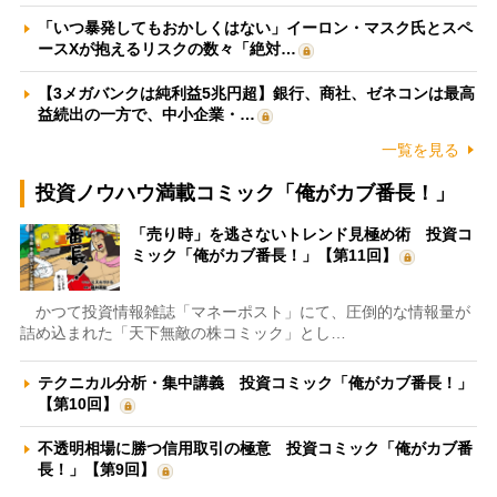
「いつ暴発してもおかしくはない」イーロン・マスク氏とスペ
ースXが抱えるリスクの数々「絶対…
【3メガバンクは純利益5兆円超】銀行、商社、ゼネコンは最高
益続出の一方で、中小企業・…
一覧を見る
投資ノウハウ満載コミック「俺がカブ番長！」
「売り時」を逃さないトレンド見極め術 投資コ
ミック「俺がカブ番長！」【第11回】
かつて投資情報雑誌「マネーポスト」にて、圧倒的な情報量が
詰め込まれた「天下無敵の株コミック」とし…
テクニカル分析・集中講義 投資コミック「俺がカブ番長！」
【第10回】
不透明相場に勝つ信用取引の極意 投資コミック「俺がカブ番
長！」【第9回】