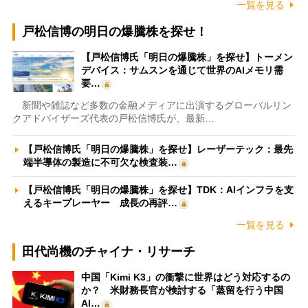
一覧を見る
戸松信博の明日の爆騰株を探せ！
【戸松信博氏「明日の爆騰株」を探せ】トーメン
デバイス：サムスンを通じて世界のAIメモリ需
要…
新聞や雑誌など多数の金融メディアに出演するグローバルリン
クアドバイザーズ代表の戸松信博氏が、最新…
【戸松信博氏「明日の爆騰株」を探せ】レーザーテック：最先
端半導体の製造に不可欠な検査装…
【戸松信博氏「明日の爆騰株」を探せ】TDK：AIインフラを支
えるキープレーヤー 成長の再評…
一覧を見る
田代尚機のチャイナ・リサーチ
中国「Kimi K3」の衝撃に世界はどう対応するの
か？ 米財務長官が検討する「蒸留を行う中国
AI…