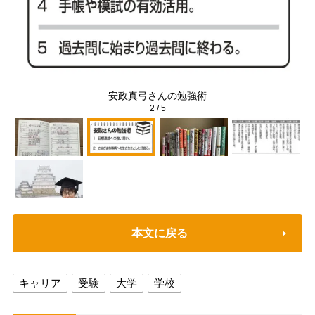
安政真弓さんの勉強術
2
/
5
本文に戻る
キャリア
受験
大学
学校