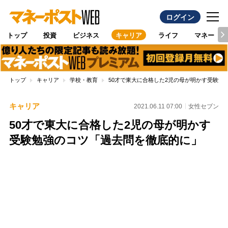
ログイン
トップ
投資
ビジネス
キャリア
ライフ
マネー
トップ
キャリア
学校・教育
50才で東大に合格した2児の母が明かす受験勉
キャリア
2021.06.11 07:00
女性セブン
50才で東大に合格した2児の母が明かす
受験勉強のコツ「過去問を徹底的に」
Loaded
:
100.00%
/
Unmute