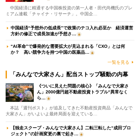
中国経済に精通する中国株投資の第一人者・田代尚機氏のプレ
ミアム連載「チャイナ・リサーチ」。中国企…
中国経済“予想外の低成長”で政策のテコ入れ必至か 経済運営
方針の修正で成長加速が予想さ…
“AI革命”で爆発的な需要拡大が見込まれる「CXO」とは何
か？ 高い競争力を持つ中国の医薬品…
一覧を見る
「みんなで大家さん」配当ストップ騒動の内幕
《ついに見えた問題の核心》「みんなで大家さ
ん」2000億円超不動産投資トラブル“異常なく
ら…
本誌『週刊ポスト』が追及してきた不動産投資商品「みんなで
大家さん」がいよいよ最終局面を迎えている…
【独走スクープ・みんなで大家さん】二転三転した“成田プロ
ジェクト”の計画変更の裏で起き…