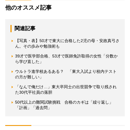
他のオススメ記事
関連記事
【写真・表】50才で東大に合格した2児の母・安政真弓さ
ん。その歩みや勉強術も
39才で医学部合格、53才で医師免許取得の女性「分数か
ら学び直した」
ウルトラ進学校あるある？ 「東大入試より校内テスト
の方が難しい」
「なんで俺だけ…」東大卒同士の出世競争で取り残され
た30代平社員の落胆
50代以上の難関試験挑戦 合格のカギは「繰り返し」
「計画」「過去問」