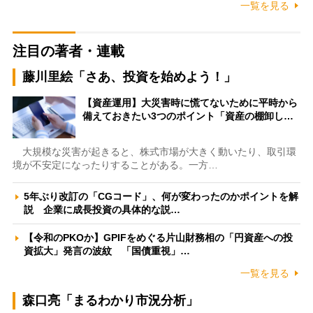
一覧を見る
注目の著者・連載
藤川里絵「さあ、投資を始めよう！」
【資産運用】大災害時に慌てないために平時から
備えておきたい3つのポイント「資産の棚卸し…
大規模な災害が起きると、株式市場が大きく動いたり、取引環
境が不安定になったりすることがある。一方…
5年ぶり改訂の「CGコード」、何が変わったのかポイントを解
説 企業に成長投資の具体的な説…
【令和のPKOか】GPIFをめぐる片山財務相の「円資産への投
資拡大」発言の波紋 「国債重視」…
一覧を見る
森口亮「まるわかり市況分析」