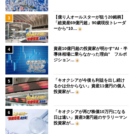
【億り人オールスターが狙う20銘柄】
3
「総資産69億円超」90歳現役トレーダ
ーから“10…
資産10億円超の投資家が明かす“AI・半
4
導体相場に乗らなかった理由” フルポ
ジション…
「キオクシアが今後も利益を出し続け
5
るかは分からない」資産11億円の個人
投資家が…
「キオクシアが再び株価10万円になる
6
日は遠い」資産3億円超のサラリーマン
投資家が…