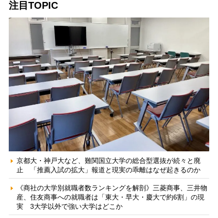
注目TOPIC
京都大・神戸大など、難関国立大学の総合型選抜が続々と廃
止 「推薦入試の拡大」報道と現実の乖離はなぜ起きるのか
《商社の大学別就職者数ランキングを解剖》三菱商事、三井物
産、住友商事への就職者は「東大・早大・慶大で約6割」の現
実 3大学以外で強い大学はどこか