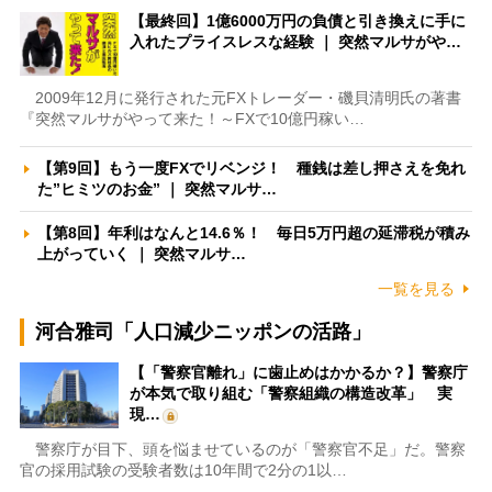
【最終回】1億6000万円の負債と引き換えに手に
入れたプライスレスな経験 ｜ 突然マルサがや…
2009年12月に発行された元FXトレーダー・磯貝清明氏の著書
『突然マルサがやって来た！～FXで10億円稼い…
【第9回】もう一度FXでリベンジ！ 種銭は差し押さえを免れ
た”ヒミツのお金” ｜ 突然マルサ…
【第8回】年利はなんと14.6％！ 毎日5万円超の延滞税が積み
上がっていく ｜ 突然マルサ…
一覧を見る
河合雅司「人口減少ニッポンの活路」
【「警察官離れ」に歯止めはかかるか？】警察庁
が本気で取り組む「警察組織の構造改革」 実
現…
警察庁が目下、頭を悩ませているのが「警察官不足」だ。警察
官の採用試験の受験者数は10年間で2分の1以…