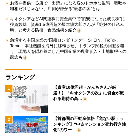
お酒を提供する店で「出禁」になる客のトホホな生態 嘔吐や
粗相だけじゃない、店側が嫌がる“最悪の客”とは
キオクシアなどAI関連株に資金集中で“割安になった成長株”に
投資妙味 資産1.5億円超の坂本慎太郎さんが「絶好の仕込み
時」と考える防衛・食品銘柄を紹介
急増する中国企業の“国籍ロンダリング” SHEIN、TikTok、
Temu…本社機能を海外に移転させ、トランプ関税の回避を狙
う 現地人を隠れ蓑にした中国企業の農業参入・土地取得への
懸念も
ランキング
【資産10億円超・かんちさんが厳
1
選！】「キオクシアの次」に資金が流
れる期待の高…
【首都圏の不動産価格「危ない駅」ラ
2
ンキング】“中古マンション売れ行き鈍
化”のワー…