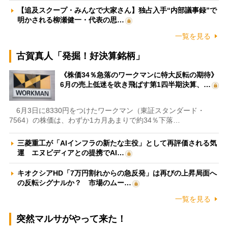
【追及スクープ・みんなで大家さん】独占入手“内部議事録”で
明かされる柳瀬健一・代表の思…
一覧を見る
古賀真人「発掘！好決算銘柄」
《株価34％急落のワークマンに特大反転の期待》
6月の売上低迷を吹き飛ばす第1四半期決算、…
6月3日に8330円をつけたワークマン（東証スタンダード・
7564）の株価は、わずか1カ月あまりで約34％下落…
三菱重工が「AIインフラの新たな主役」として再評価される気
運 エヌビディアとの提携でAI…
キオクシアHD「7万円割れからの急反発」は再びの上昇局面へ
の反転シグナルか？ 市場のムー…
一覧を見る
突然マルサがやって来た！