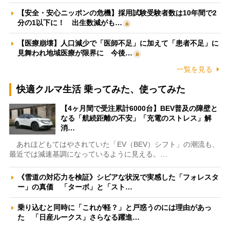
【安全・安心ニッポンの危機】採用試験受験者数は10年間で2
分の1以下に！ 出生数減がも…
【医療崩壊】人口減少で「医師不足」に加えて「患者不足」に
見舞われ地域医療が限界に 今後…
一覧を見る
快適クルマ生活 乗ってみた、使ってみた
【4ヶ月間で受注累計6000台】BEV普及の障壁と
なる「航続距離の不安」「充電のストレス」解
消…
あれほどもてはやされていた「EV（BEV）シフト」の潮流も、
最近では減速基調になっているように見える。…
《雪道の対応力を検証》シビアな状況で実感した「フォレスタ
ー」の真価 「ターボ」と「スト…
乗り込むと同時に「これが軽？」と戸惑うのには理由があっ
た 「日産ルークス」さらなる躍進…