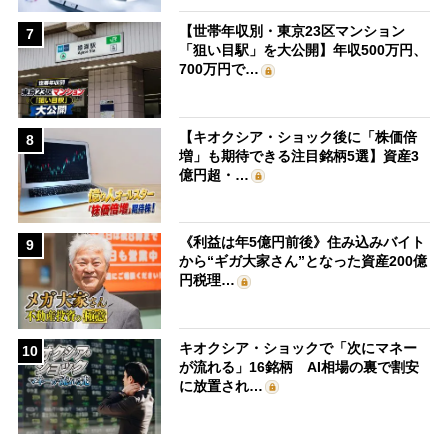
【世帯年収別・東京23区マンション
7
「狙い目駅」を大公開】年収500万円、
700万円で…
【キオクシア・ショック後に「株価倍
8
増」も期待できる注目銘柄5選】資産3
億円超・…
《利益は年5億円前後》住み込みバイト
9
から“ギガ大家さん”となった資産200億
円税理…
キオクシア・ショックで「次にマネー
10
が流れる」16銘柄 AI相場の裏で割安
に放置され…