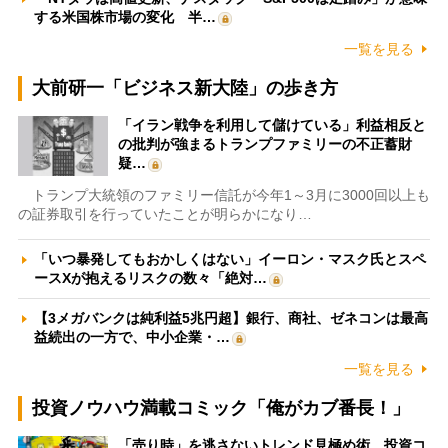
する米国株市場の変化 半…
一覧を見る
大前研一「ビジネス新大陸」の歩き方
「イラン戦争を利用して儲けている」利益相反と
の批判が強まるトランプファミリーの不正蓄財
疑…
トランプ大統領のファミリー信託が今年1～3月に3000回以上も
の証券取引を行っていたことが明らかになり…
「いつ暴発してもおかしくはない」イーロン・マスク氏とスペ
ースXが抱えるリスクの数々「絶対…
【3メガバンクは純利益5兆円超】銀行、商社、ゼネコンは最高
益続出の一方で、中小企業・…
一覧を見る
投資ノウハウ満載コミック「俺がカブ番長！」
「売り時」を逃さないトレンド見極め術 投資コ