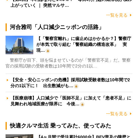
上がっていく ｜ 突然マルサ…
一覧を見る
河合雅司「人口減少ニッポンの活路」
【「警察官離れ」に歯止めはかかるか？】警察庁
が本気で取り組む「警察組織の構造改革」 実
現…
警察庁が目下、頭を悩ませているのが「警察官不足」だ。警察
官の採用試験の受験者数は10年間で2分の1以…
【安全・安心ニッポンの危機】採用試験受験者数は10年間で2
分の1以下に！ 出生数減がも…
【医療崩壊】人口減少で「医師不足」に加えて「患者不足」に
見舞われ地域医療が限界に 今後…
一覧を見る
快適クルマ生活 乗ってみた、使ってみた
【4ヶ月間で受注累計6000台】BEV普及の障壁と