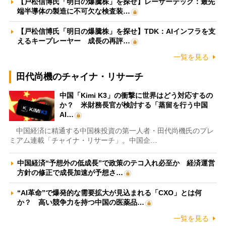
【戸松信博氏「明日の爆騰株」を探せ】レーザーテック：最先
端半導体の製造に不可欠な検査装…
【戸松信博氏「明日の爆騰株」を探せ】TDK：AIインフラを支
えるキープレーヤー 成長の再評…
一覧を見る
田代尚機のチャイナ・リサーチ
中国「Kimi K3」の衝撃に世界はどう対応するの
か？ 米財務長官が検討する「蒸留を行う中国
AI…
中国経済に精通する中国株投資の第一人者・田代尚機氏のプレ
ミアム連載「チャイナ・リサーチ」。中国企…
中国経済“予想外の低成長”で政策のテコ入れ必至か 経済運営
方針の修正で成長加速が予想さ…
“AI革命”で爆発的な需要拡大が見込まれる「CXO」とは何
か？ 高い競争力を持つ中国の医薬品…
一覧を見る