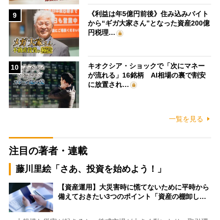
《利益は年5億円前後》住み込みバイト
9
から“ギガ大家さん”となった資産200億
円税理…
キオクシア・ショックで「次にマネー
10
が流れる」16銘柄 AI相場の裏で割安
に放置され…
一覧を見る
注目の著者・連載
藤川里絵「さあ、投資を始めよう！」
【資産運用】大災害時に慌てないために平時から
備えておきたい3つのポイント「資産の棚卸し…