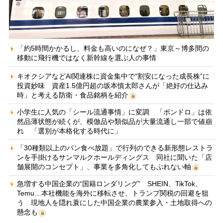
「約5時間かかるし、料金も高いのになぜ？」東京～博多間の
移動に飛行機ではなく新幹線を選ぶ人の事情
キオクシアなどAI関連株に資金集中で“割安になった成長株”に
投資妙味 資産1.5億円超の坂本慎太郎さんが「絶好の仕込み
時」と考える防衛・食品銘柄を紹介
小学生に人気の「シール流通事情」に変調 「ボンドロ」は依
然品薄状態が続くが、模倣品や類似品が大量流通し一部で値崩
れ 「選別が本格化する時代に」
「30種類以上のパン食べ放題」で行列のできる新形態レストラ
ンを手掛けるサンマルクホールディングス 同社に聞いた「店
舗展開のコンセプト」、事業を多角化してもぶれない軸
急増する中国企業の“国籍ロンダリング” SHEIN、TikTok、
Temu…本社機能を海外に移転させ、トランプ関税の回避を狙
う 現地人を隠れ蓑にした中国企業の農業参入・土地取得への
懸念も