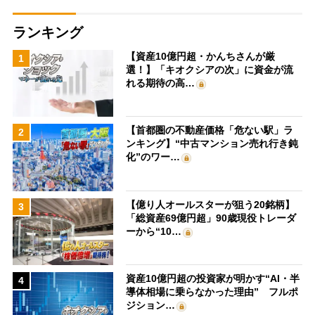
ランキング
【資産10億円超・かんちさんが厳
1
選！】「キオクシアの次」に資金が流
れる期待の高…
【首都圏の不動産価格「危ない駅」ラ
2
ンキング】“中古マンション売れ行き鈍
化”のワー…
【億り人オールスターが狙う20銘柄】
3
「総資産69億円超」90歳現役トレーダ
ーから“10…
資産10億円超の投資家が明かす“AI・半
4
導体相場に乗らなかった理由” フルポ
ジション…