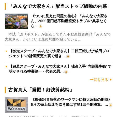
「みんなで大家さん」配当ストップ騒動の内幕
《ついに見えた問題の核心》「みんなで大家さ
ん」2000億円超不動産投資トラブル“異常なく
ら…
本誌『週刊ポスト』が追及してきた不動産投資商品「みんなで
大家さん」がいよいよ最終局面を迎えている…
【独走スクープ・みんなで大家さん】二転三転した“成田プロ
ジェクト”の計画変更の裏で起き…
【追及スクープ・みんなで大家さん】独占入手“内部議事録”で
明かされる柳瀬健一・代表の思…
一覧を見る
古賀真人「発掘！好決算銘柄」
《株価34％急落のワークマンに特大反転の期待》
6月の売上低迷を吹き飛ばす第1四半期決算、…