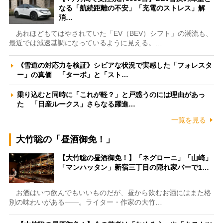
なる「航続距離の不安」「充電のストレス」解
消…
あれほどもてはやされていた「EV（BEV）シフト」の潮流も、
最近では減速基調になっているように見える。…
《雪道の対応力を検証》シビアな状況で実感した「フォレスタ
ー」の真価 「ターボ」と「スト…
乗り込むと同時に「これが軽？」と戸惑うのには理由があっ
た 「日産ルークス」さらなる躍進…
一覧を見る
大竹聡の「昼酒御免！」
【大竹聡の昼酒御免！】「ネグローニ」「山崎」
「マンハッタン」新宿三丁目の隠れ家バーで1…
お酒はいつ飲んでもいいものだが、昼から飲むお酒にはまた格
別の味わいがある――。ライター・作家の大竹…