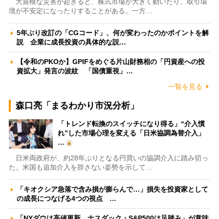
大規模な災害が起きると、株式市場が大きく動いたり、取引環
境が不安定になったりすることがある。一方…
5年ぶり改訂の「CGコード」、何が変わったのかポイントを解
説 企業に成長投資の具体的な説…
【令和のPKOか】GPIFをめぐる片山財務相の「円資産への投
資拡大」発言の波紋 「国債重視」…
一覧を見る
森口亮「まるわかり市況分析」
「トレンド転換のスイッチになり得る」“介入慣
れ”した市場心理を変える「日米協調為替介入」
…
日米両政府が、約28年ぶりとなる円買いの協調介入に踏み切っ
た。米国も追加介入を辞さない姿勢を示して…
「キオクシア急落で含み損が膨らんで…」損失を投資家として
の成長につなげる4つの視点 …
「NYダウは高値更新、ナスダック・S&P500は足踏み」が意味