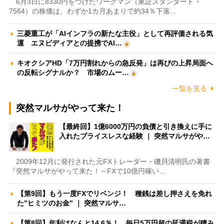
6月3日に8330円をつけたワークマン（東証スタンダード・
7564）の株価は、わずか1カ月あまりで約34％下落…
三菱重工が「AIインフラの新たな主役」として再評価される気
運 エヌビディアとの提携でAI…
キオクシアHD「7万円割れからの急反発」は再びの上昇局面へ
の反転シグナルか？ 市場のムー…
一覧を見る
突然マルサがやって来た！
【最終回】1億6000万円の負債と引き換えに手に
入れたプライスレスな経験 ｜ 突然マルサがや…
2009年12月に発行された元FXトレーダー・磯貝清明氏の著書
『突然マルサがやって来た！～FXで10億円稼い…
【第9回】もう一度FXでリベンジ！ 種銭は差し押さえを免れ
た”ヒミツのお金” ｜ 突然マルサ…
【第8回】年利はなんと14.6％！ 毎日5万円超の延滞税が積み