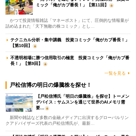
ミック「俺がカブ番長！」【第11回】
かつて投資情報雑誌「マネーポスト」にて、圧倒的な情報量が
詰め込まれた「天下無敵の株コミック」とし…
テクニカル分析・集中講義 投資コミック「俺がカブ番長！」
【第10回】
不透明相場に勝つ信用取引の極意 投資コミック「俺がカブ番
長！」【第9回】
一覧を見る
戸松信博の明日の爆騰株を探せ！
【戸松信博氏「明日の爆騰株」を探せ】トーメン
デバイス：サムスンを通じて世界のAIメモリ需
要…
新聞や雑誌など多数の金融メディアに出演するグローバルリン
クアドバイザーズ代表の戸松信博氏が、最新…