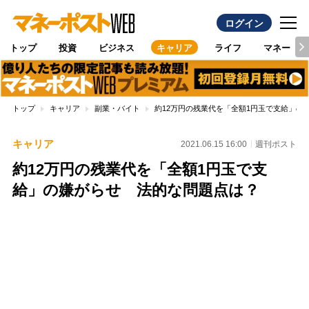
ログイン
トップ
投資
ビジネス
キャリア
ライフ
マネー
トップ
キャリア
副業・バイト
約12万円の残業代を「全額1円玉で支給」の
キャリア
2021.06.15 16:00
週刊ポスト
約12万円の残業代を「全額1円玉で支
給」の嫌がらせ 法的な問題点は？
Loaded
:
100.00%
/
Unmute