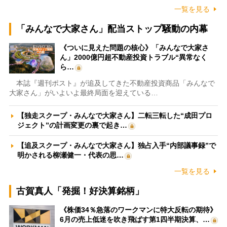
一覧を見る
「みんなで大家さん」配当ストップ騒動の内幕
《ついに見えた問題の核心》「みんなで大家さ
ん」2000億円超不動産投資トラブル“異常なく
ら…
本誌『週刊ポスト』が追及してきた不動産投資商品「みんなで
大家さん」がいよいよ最終局面を迎えている…
【独走スクープ・みんなで大家さん】二転三転した“成田プロ
ジェクト”の計画変更の裏で起き…
【追及スクープ・みんなで大家さん】独占入手“内部議事録”で
明かされる柳瀬健一・代表の思…
一覧を見る
古賀真人「発掘！好決算銘柄」
《株価34％急落のワークマンに特大反転の期待》
6月の売上低迷を吹き飛ばす第1四半期決算、…