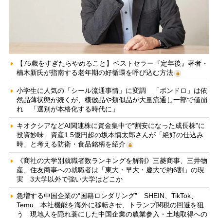
【75歳をすぎたらやめること】ベストセラー『定年後』著者・
楠木新氏が指南する老年期の好循環を呼び込む方法
小学生に人気の「シール流通事情」に変調 「ボンドロ」は依
然品薄状態が続くが、模倣品や類似品が大量流通し一部で値崩
れ 「選別が本格化する時代に」
キオクシアなどAI関連株に資金集中で“割安になった成長株”に
投資妙味 資産1.5億円超の坂本慎太郎さんが「絶好の仕込み
時」と考える防衛・食品銘柄を紹介
《商社の大学別就職者数ランキングを解剖》三菱商事、三井物
産、住友商事への就職者は「東大・早大・慶大で約6割」の現
実 3大学以外で強い大学はどこか
急増する中国企業の“国籍ロンダリング” SHEIN、TikTok、
Temu…本社機能を海外に移転させ、トランプ関税の回避を狙
う 現地人を隠れ蓑にした中国企業の農業参入・土地取得への