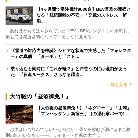
【4ヶ月間で受注累計6000台】BEV普及の障壁と
なる「航続距離の不安」「充電のストレス」解
消…
あれほどもてはやされていた「EV（BEV）シフト」の潮流も、
最近では減速基調になっているように見える。…
《雪道の対応力を検証》シビアな状況で実感した「フォレスタ
ー」の真価 「ターボ」と「スト…
乗り込むと同時に「これが軽？」と戸惑うのには理由があっ
た 「日産ルークス」さらなる躍進…
一覧を見る
大竹聡の「昼酒御免！」
【大竹聡の昼酒御免！】「ネグローニ」「山崎」
「マンハッタン」新宿三丁目の隠れ家バーで1…
お酒はいつ飲んでもいいものだが、昼から飲むお酒にはまた格
別の味わいがある――。ライター・作家の大竹…