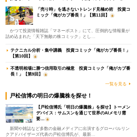
「売り時」を逃さないトレンド見極め術 投資コ
ミック「俺がカブ番長！」【第11回】
かつて投資情報雑誌「マネーポスト」にて、圧倒的な情報量が
詰め込まれた「天下無敵の株コミック」とし…
テクニカル分析・集中講義 投資コミック「俺がカブ番長！」
【第10回】
不透明相場に勝つ信用取引の極意 投資コミック「俺がカブ番
長！」【第9回】
一覧を見る
戸松信博の明日の爆騰株を探せ！
【戸松信博氏「明日の爆騰株」を探せ】トーメン
デバイス：サムスンを通じて世界のAIメモリ需
要…
新聞や雑誌など多数の金融メディアに出演するグローバルリン
クアドバイザーズ代表の戸松信博氏が、最新…