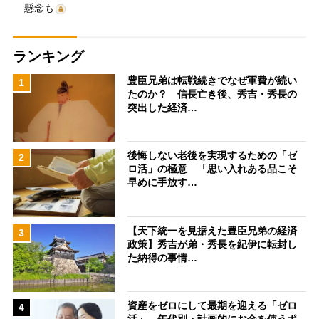
懸念も
ランキング
豊臣兄弟は転戦続きでなぜ軍費が続い
1
たのか？ 信長亡き後、秀吉・秀長の
突出した経済…
後悔しない老後を実現するための「ゼ
2
ロ活」の極意 「思い入れある品こそ
早めに手放す…
【天下統一を見据えた豊臣兄弟の経済
3
政策】秀吉が弟・秀長を紀伊に転封し
た納得の事情…
資産をゼロにして最期を迎える「ゼロ
4