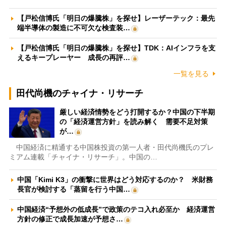
【戸松信博氏「明日の爆騰株」を探せ】レーザーテック：最先
端半導体の製造に不可欠な検査装…
【戸松信博氏「明日の爆騰株」を探せ】TDK：AIインフラを支
えるキープレーヤー 成長の再評…
一覧を見る
田代尚機のチャイナ・リサーチ
厳しい経済情勢をどう打開するか？中国の下半期
の「経済運営方針」を読み解く 需要不足対策
が…
中国経済に精通する中国株投資の第一人者・田代尚機氏のプレ
ミアム連載「チャイナ・リサーチ」。中国の…
中国「Kimi K3」の衝撃に世界はどう対応するのか？ 米財務
長官が検討する「蒸留を行う中国…
中国経済“予想外の低成長”で政策のテコ入れ必至か 経済運営
方針の修正で成長加速が予想さ…