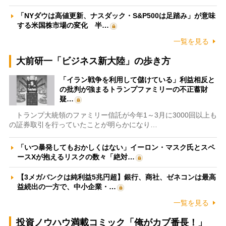
「NYダウは高値更新、ナスダック・S&P500は足踏み」が意味
する米国株市場の変化 半…
一覧を見る
大前研一「ビジネス新大陸」の歩き方
「イラン戦争を利用して儲けている」利益相反と
の批判が強まるトランプファミリーの不正蓄財
疑…
トランプ大統領のファミリー信託が今年1～3月に3000回以上も
の証券取引を行っていたことが明らかになり…
「いつ暴発してもおかしくはない」イーロン・マスク氏とスペ
ースXが抱えるリスクの数々「絶対…
【3メガバンクは純利益5兆円超】銀行、商社、ゼネコンは最高
益続出の一方で、中小企業・…
一覧を見る
投資ノウハウ満載コミック「俺がカブ番長！」