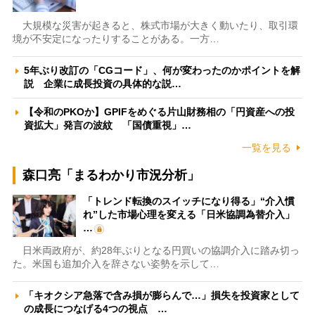
大規模な災害が起きると、株式市場が大きく動いたり、取引環
境が不安定になったりすることがある。一方…
5年ぶり改訂の「CGコード」、何が変わったのかポイントを解
説 企業に成長投資の具体的な説…
【令和のPKOか】GPIFをめぐる片山財務相の「円資産への投
資拡大」発言の波紋 「国債重視」…
一覧を見る
森口亮「まるわかり市況分析」
「トレンド転換のスイッチになり得る」“介入慣
れ”した市場心理を変える「日米協調為替介入」
…
日米両政府が、約28年ぶりとなる円買いの協調介入に踏み切っ
た。米国も追加介入を辞さない姿勢を示して…
「キオクシア急落で含み損が膨らんで…」損失を投資家として
の成長につなげる4つの視点 …