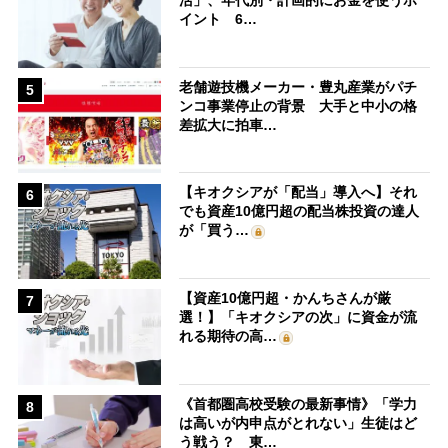
活」、年代別・計画的にお金を使うポ
イント 6…
老舗遊技機メーカー・豊丸産業がパチ
5
ンコ事業停止の背景 大手と中小の格
差拡大に拍車…
【キオクシアが「配当」導入へ】それ
6
でも資産10億円超の配当株投資の達人
が「買う…
【資産10億円超・かんちさんが厳
7
選！】「キオクシアの次」に資金が流
れる期待の高…
《首都圏高校受験の最新事情》「学力
8
は高いが内申点がとれない」生徒はど
う戦う？ 東…