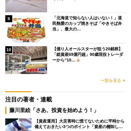
「北海道で知らない人はいない！」道
9
民熱愛のカップ焼きそば「やきそば弁
当」、最大の…
【億り人オールスターが狙う20銘柄】
10
「総資産69億円超」90歳現役トレーダ
ーから“10…
一覧を見る
注目の著者・連載
藤川里絵「さあ、投資を始めよう！」
【資産運用】大災害時に慌てないために平時から
備えておきたい3つのポイント「資産の棚卸し…