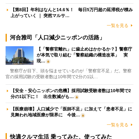
【第8回】年利はなんと14.6％！ 毎日5万円超の延滞税が積み
上がっていく ｜ 突然マルサ…
一覧を見る
河合雅司「人口減少ニッポンの活路」
【「警察官離れ」に歯止めはかかるか？】警察庁
が本気で取り組む「警察組織の構造改革」 実
現…
警察庁が目下、頭を悩ませているのが「警察官不足」だ。警察
官の採用試験の受験者数は10年間で2分の1以…
【安全・安心ニッポンの危機】採用試験受験者数は10年間で2
分の1以下に！ 出生数減がも…
【医療崩壊】人口減少で「医師不足」に加えて「患者不足」に
見舞われ地域医療が限界に 今後…
一覧を見る
快適クルマ生活 乗ってみた、使ってみた