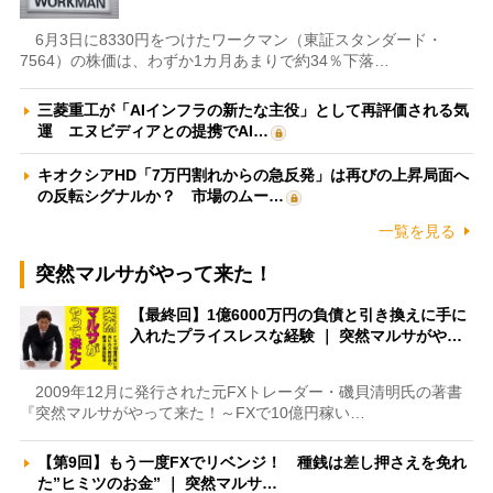
6月3日に8330円をつけたワークマン（東証スタンダード・
7564）の株価は、わずか1カ月あまりで約34％下落…
三菱重工が「AIインフラの新たな主役」として再評価される気
運 エヌビディアとの提携でAI…
キオクシアHD「7万円割れからの急反発」は再びの上昇局面へ
の反転シグナルか？ 市場のムー…
一覧を見る
突然マルサがやって来た！
【最終回】1億6000万円の負債と引き換えに手に
入れたプライスレスな経験 ｜ 突然マルサがや…
2009年12月に発行された元FXトレーダー・磯貝清明氏の著書
『突然マルサがやって来た！～FXで10億円稼い…
【第9回】もう一度FXでリベンジ！ 種銭は差し押さえを免れ
た”ヒミツのお金” ｜ 突然マルサ…