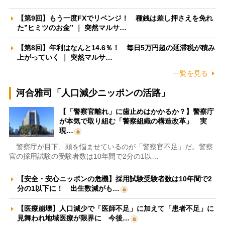
【第9回】もう一度FXでリベンジ！ 種銭は差し押さえを免れ
た”ヒミツのお金” ｜ 突然マルサ…
【第8回】年利はなんと14.6％！ 毎日5万円超の延滞税が積み
上がっていく ｜ 突然マルサ…
一覧を見る
河合雅司「人口減少ニッポンの活路」
【「警察官離れ」に歯止めはかかるか？】警察庁
が本気で取り組む「警察組織の構造改革」 実
現…
警察庁が目下、頭を悩ませているのが「警察官不足」だ。警察
官の採用試験の受験者数は10年間で2分の1以…
【安全・安心ニッポンの危機】採用試験受験者数は10年間で2
分の1以下に！ 出生数減がも…
【医療崩壊】人口減少で「医師不足」に加えて「患者不足」に
見舞われ地域医療が限界に 今後…