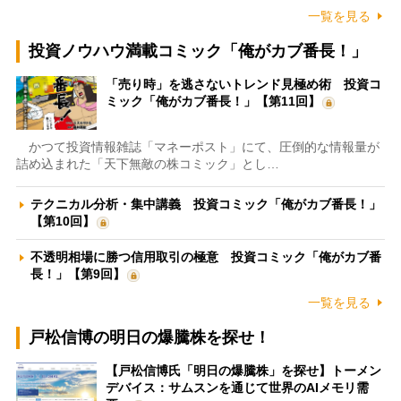
一覧を見る
投資ノウハウ満載コミック「俺がカブ番長！」
「売り時」を逃さないトレンド見極め術 投資コ
ミック「俺がカブ番長！」【第11回】
かつて投資情報雑誌「マネーポスト」にて、圧倒的な情報量が
詰め込まれた「天下無敵の株コミック」とし…
テクニカル分析・集中講義 投資コミック「俺がカブ番長！」
【第10回】
不透明相場に勝つ信用取引の極意 投資コミック「俺がカブ番
長！」【第9回】
一覧を見る
戸松信博の明日の爆騰株を探せ！
【戸松信博氏「明日の爆騰株」を探せ】トーメン
デバイス：サムスンを通じて世界のAIメモリ需