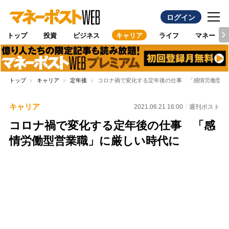
ログイン
トップ
投資
ビジネス
キャリア
ライフ
マネー
トップ
キャリア
定年後
コロナ禍で変化する定年後の仕事 「感情労働型営
キャリア
2021.06.21 16:00
週刊ポスト
コロナ禍で変化する定年後の仕事 「感
情労働型営業職」に厳しい時代に
Loaded
:
100.00%
/
Unmute