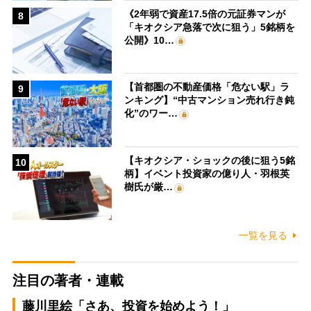
《2年弱で資産17.5倍の元証券マンが
8
「キオクシア急落で次に狙う」5銘柄を
公開》10…
【首都圏の不動産価格「危ない駅」ラ
9
ンキング】“中古マンション売れ行き鈍
化”のワー…
【キオクシア・ショックの後に狙う5銘
10
柄】イベント投資家の億り人・羽根英
樹氏が厳…
一覧を見る
注目の著者・連載
藤川里絵「さあ、投資を始めよう！」