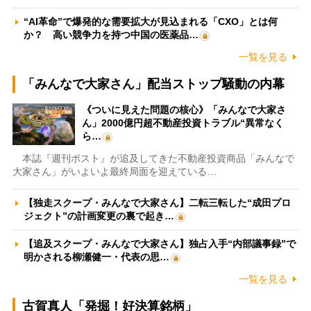
“AI革命”で爆発的な需要拡大が見込まれる「CXO」とは何
か？ 高い競争力を持つ中国の医薬品…
一覧を見る
「みんなで大家さん」配当ストップ騒動の内幕
《ついに見えた問題の核心》「みんなで大家さ
ん」2000億円超不動産投資トラブル“異常なく
ら…
本誌『週刊ポスト』が追及してきた不動産投資商品「みんなで
大家さん」がいよいよ最終局面を迎えている…
【独走スクープ・みんなで大家さん】二転三転した“成田プロ
ジェクト”の計画変更の裏で起き…
【追及スクープ・みんなで大家さん】独占入手“内部議事録”で
明かされる柳瀬健一・代表の思…
一覧を見る
古賀真人「発掘！好決算銘柄」