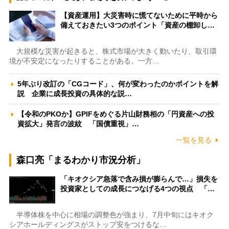
【資産運用】大災害時に慌てないために平時から
備えておきたい3つのポイント「資産の棚卸し…
大規模な災害が起きると、株式市場が大きく動いたり、取引環
境が不安定になったりすることがある。一方…
5年ぶり改訂の「CGコード」、何が変わったのかポイントを解
説 企業に成長投資の具体的な説…
【令和のPKOか】GPIFをめぐる片山財務相の「円資産への投
資拡大」発言の波紋 「国債重視」…
一覧を見る
森口亮「まるわかり市況分析」
「キオクシア急落で含み損が膨らんで…」損失を
投資家としての成長につなげる4つの視点 「…
半導体株を中心に相場の調整色が強まり、7月中旬にはキオク
シアホールディングスがストップ安をつけるな…