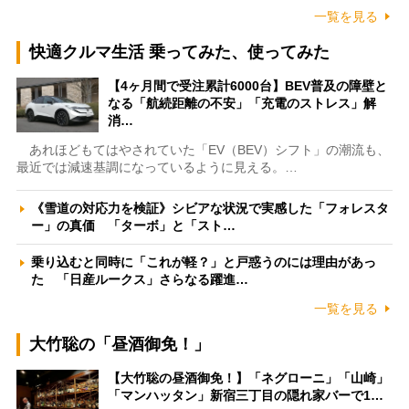
一覧を見る
快適クルマ生活 乗ってみた、使ってみた
【4ヶ月間で受注累計6000台】BEV普及の障壁と
なる「航続距離の不安」「充電のストレス」解
消…
あれほどもてはやされていた「EV（BEV）シフト」の潮流も、
最近では減速基調になっているように見える。…
《雪道の対応力を検証》シビアな状況で実感した「フォレスタ
ー」の真価 「ターボ」と「スト…
乗り込むと同時に「これが軽？」と戸惑うのには理由があっ
た 「日産ルークス」さらなる躍進…
一覧を見る
大竹聡の「昼酒御免！」
【大竹聡の昼酒御免！】「ネグローニ」「山崎」
「マンハッタン」新宿三丁目の隠れ家バーで1…