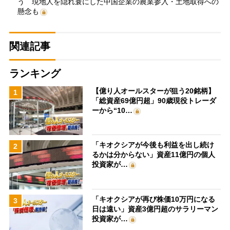
う 現地人を隠れ蓑にした中国企業の農業参入・土地取得への
懸念も
関連記事
ランキング
【億り人オールスターが狙う20銘柄】
1
「総資産69億円超」90歳現役トレーダ
ーから“10…
「キオクシアが今後も利益を出し続け
2
るかは分からない」資産11億円の個人
投資家が…
「キオクシアが再び株価10万円になる
3
日は遠い」資産3億円超のサラリーマン
投資家が…