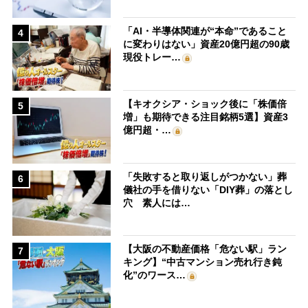
「AI・半導体関連が“本命”であること
4
に変わりはない」資産20億円超の90歳
現役トレー…
【キオクシア・ショック後に「株価倍
5
増」も期待できる注目銘柄5選】資産3
億円超・…
「失敗すると取り返しがつかない」葬
6
儀社の手を借りない「DIY葬」の落とし
穴 素人には…
【大阪の不動産価格「危ない駅」ラン
7
キング】“中古マンション売れ行き鈍
化”のワース…