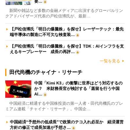
要…
新聞や雑誌など多数の金融メディアに出演するグローバルリン
クアドバイザーズ代表の戸松信博氏が、最新…
【戸松信博氏「明日の爆騰株」を探せ】レーザーテック：最先
端半導体の製造に不可欠な検査装…
【戸松信博氏「明日の爆騰株」を探せ】TDK：AIインフラを支
えるキープレーヤー 成長の再評…
一覧を見る
田代尚機のチャイナ・リサーチ
中国「Kimi K3」の衝撃に世界はどう対応するの
か？ 米財務長官が検討する「蒸留を行う中国
AI…
中国経済に精通する中国株投資の第一人者・田代尚機氏のプレ
ミアム連載「チャイナ・リサーチ」。中国企…
中国経済“予想外の低成長”で政策のテコ入れ必至か 経済運営
方針の修正で成長加速が予想さ…