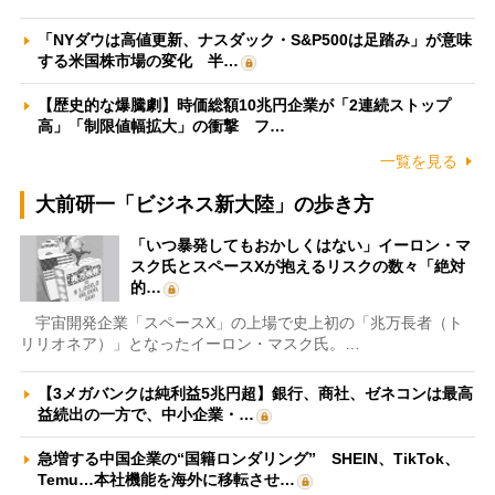
「NYダウは高値更新、ナスダック・S&P500は足踏み」が意味
する米国株市場の変化 半…
【歴史的な爆騰劇】時価総額10兆円企業が「2連続ストップ
高」「制限値幅拡大」の衝撃 フ…
一覧を見る
大前研一「ビジネス新大陸」の歩き方
「いつ暴発してもおかしくはない」イーロン・マ
スク氏とスペースXが抱えるリスクの数々「絶対
的…
宇宙開発企業「スペースX」の上場で史上初の「兆万長者（ト
リリオネア）」となったイーロン・マスク氏。…
【3メガバンクは純利益5兆円超】銀行、商社、ゼネコンは最高
益続出の一方で、中小企業・…
急増する中国企業の“国籍ロンダリング” SHEIN、TikTok、
Temu…本社機能を海外に移転させ…