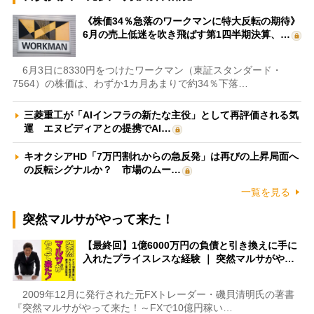
《株価34％急落のワークマンに特大反転の期待》
6月の売上低迷を吹き飛ばす第1四半期決算、…
6月3日に8330円をつけたワークマン（東証スタンダード・
7564）の株価は、わずか1カ月あまりで約34％下落…
三菱重工が「AIインフラの新たな主役」として再評価される気
運 エヌビディアとの提携でAI…
キオクシアHD「7万円割れからの急反発」は再びの上昇局面へ
の反転シグナルか？ 市場のムー…
一覧を見る
突然マルサがやって来た！
【最終回】1億6000万円の負債と引き換えに手に
入れたプライスレスな経験 ｜ 突然マルサがや…
2009年12月に発行された元FXトレーダー・磯貝清明氏の著書
『突然マルサがやって来た！～FXで10億円稼い…