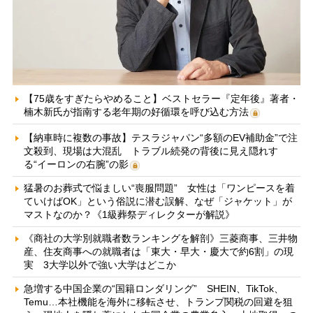
【75歳をすぎたらやめること】ベストセラー『定年後』著者・
楠木新氏が指南する老年期の好循環を呼び込む方法
【納車時に複数の事故】テスラジャパン“多額のEV補助金”で注
文殺到、現場は大混乱 トラブル続発の背後に見え隠れす
る“イーロンの右腕”の影
猛暑のお葬式で悩ましい“喪服問題” 女性は「ワンピースを着
ていけばOK」という俗説に潜む誤解、なぜ「ジャケット」が
マストなのか？《1級葬祭ディレクターが解説》
《商社の大学別就職者数ランキングを解剖》三菱商事、三井物
産、住友商事への就職者は「東大・早大・慶大で約6割」の現
実 3大学以外で強い大学はどこか
急増する中国企業の“国籍ロンダリング” SHEIN、TikTok、
Temu…本社機能を海外に移転させ、トランプ関税の回避を狙