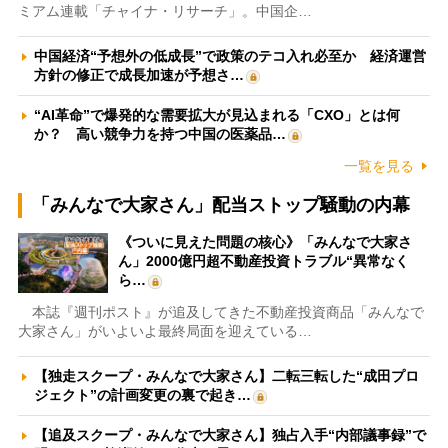
ミアム連載「チャイナ・リサーチ」。中国企…
中国経済“予想外の低成長”で政策のテコ入れ必至か 経済運営
方針の修正で成長加速が予想さ…
“AI革命”で爆発的な需要拡大が見込まれる「CXO」とは何
か？ 高い競争力を持つ中国の医薬品…
一覧を見る
「みんなで大家さん」配当ストップ騒動の内幕
《ついに見えた問題の核心》「みんなで大家さ
ん」2000億円超不動産投資トラブル“異常なく
ら…
本誌『週刊ポスト』が追及してきた不動産投資商品「みんなで
大家さん」がいよいよ最終局面を迎えている…
【独走スクープ・みんなで大家さん】二転三転した“成田プロ
ジェクト”の計画変更の裏で起き…
【追及スクープ・みんなで大家さん】独占入手“内部議事録”で