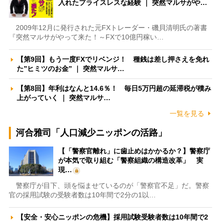
入れたプライスレスな経験 ｜ 突然マルサがや…
2009年12月に発行された元FXトレーダー・磯貝清明氏の著書
『突然マルサがやって来た！～FXで10億円稼い…
【第9回】もう一度FXでリベンジ！ 種銭は差し押さえを免れ
た”ヒミツのお金” ｜ 突然マルサ…
【第8回】年利はなんと14.6％！ 毎日5万円超の延滞税が積み
上がっていく ｜ 突然マルサ…
一覧を見る
河合雅司「人口減少ニッポンの活路」
【「警察官離れ」に歯止めはかかるか？】警察庁
が本気で取り組む「警察組織の構造改革」 実
現…
警察庁が目下、頭を悩ませているのが「警察官不足」だ。警察
官の採用試験の受験者数は10年間で2分の1以…
【安全・安心ニッポンの危機】採用試験受験者数は10年間で2