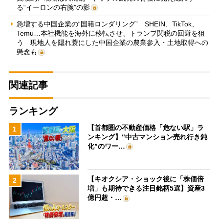
る“イーロンの右腕”の影
急増する中国企業の“国籍ロンダリング” SHEIN、TikTok、
Temu…本社機能を海外に移転させ、トランプ関税の回避を狙
う 現地人を隠れ蓑にした中国企業の農業参入・土地取得への
懸念も
関連記事
ランキング
【首都圏の不動産価格「危ない駅」ラ
1
ンキング】“中古マンション売れ行き鈍
化”のワー…
【キオクシア・ショック後に「株価倍
2
増」も期待できる注目銘柄5選】資産3
億円超・…