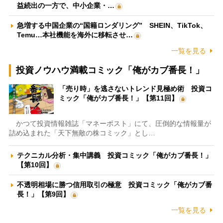
益続出の一方で、中小企業・…
急増する中国企業の“国籍ロンダリング” SHEIN、TikTok、
Temu…本社機能を海外に移転させ…
一覧を見る
投資ノウハウ満載コミック「俺がカブ番長！」
「売り時」を逃さないトレンド見極め術 投資コ
ミック「俺がカブ番長！」【第11回】
かつて投資情報雑誌「マネーポスト」にて、圧倒的な情報量が
詰め込まれた「天下無敵の株コミック」とし…
テクニカル分析・集中講義 投資コミック「俺がカブ番長！」
【第10回】
不透明相場に勝つ信用取引の極意 投資コミック「俺がカブ番
長！」【第9回】
一覧を見る