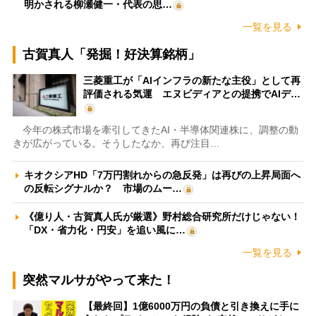
明かされる柳瀬健一・代表の思…
一覧を見る
古賀真人「発掘！好決算銘柄」
三菱重工が「AIインフラの新たな主役」として再
評価される気運 エヌビディアとの提携でAIデ…
今年の株式市場を牽引してきたAI・半導体関連株に、調整の動
きが広がっている。そうしたなか、再び注目…
キオクシアHD「7万円割れからの急反発」は再びの上昇局面へ
の反転シグナルか？ 市場のムー…
《億り人・古賀真人氏が厳選》野村総合研究所だけじゃない！
「DX・省力化・円安」を追い風に…
一覧を見る
突然マルサがやって来た！
【最終回】1億6000万円の負債と引き換えに手に