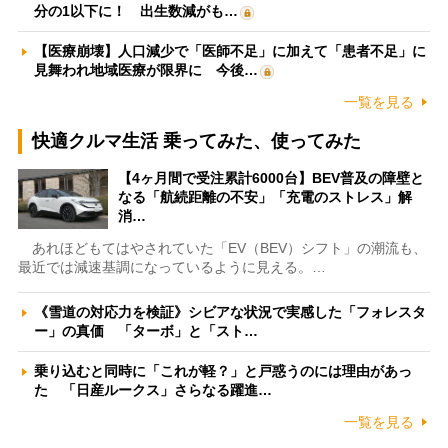
分の1以下に！ 出生数減がも…
【医療崩壊】人口減少で「医師不足」に加えて「患者不足」に
見舞われ地域医療が限界に 今後…
一覧を見る
快適クルマ生活 乗ってみた、使ってみた
【4ヶ月間で受注累計6000台】BEV普及の障壁と
なる「航続距離の不安」「充電のストレス」解
消…
あれほどもてはやされていた「EV（BEV）シフト」の潮流も、
最近では減速基調になっているように見える。…
《雪道の対応力を検証》シビアな状況で実感した「フォレスタ
ー」の真価 「ターボ」と「スト…
乗り込むと同時に「これが軽？」と戸惑うのには理由があっ
た 「日産ルークス」さらなる躍進…
一覧を見る