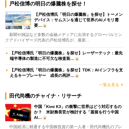
戸松信博の明日の爆騰株を探せ！
【戸松信博氏「明日の爆騰株」を探せ】トーメン
デバイス：サムスンを通じて世界のAIメモリ需
要…
新聞や雑誌など多数の金融メディアに出演するグローバルリン
クアドバイザーズ代表の戸松信博氏が、最新…
【戸松信博氏「明日の爆騰株」を探せ】レーザーテック：最先
端半導体の製造に不可欠な検査装…
【戸松信博氏「明日の爆騰株」を探せ】TDK：AIインフラを支
えるキープレーヤー 成長の再評…
一覧を見る
田代尚機のチャイナ・リサーチ
中国「Kimi K3」の衝撃に世界はどう対応するの
か？ 米財務長官が検討する「蒸留を行う中国
AI…
中国経済に精通する中国株投資の第一人者・田代尚機氏のプレ