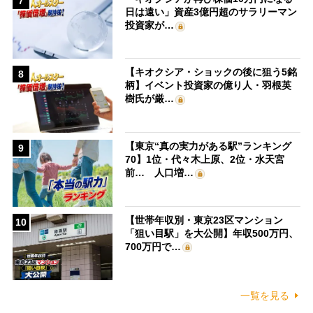
7
日は遠い」資産3億円超のサラリーマン
投資家が…
【キオクシア・ショックの後に狙う5銘
8
柄】イベント投資家の億り人・羽根英
樹氏が厳…
【東京“真の実力がある駅”ランキング
9
70】1位・代々木上原、2位・水天宮
前… 人口増…
【世帯年収別・東京23区マンション
10
「狙い目駅」を大公開】年収500万円、
700万円で…
一覧を見る