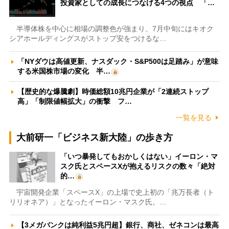
投資家としての成長につなげる4つの視点 「…
半導体株を中心に相場の調整色が強まり、7月中旬にはキオク
シアホールディングスがストップ安をつけるな…
「NYダウは高値更新、ナスダック・S&P500は足踏み」が意味
する米国株市場の変化 半…
【歴史的な爆騰劇】時価総額10兆円企業が「2連続ストップ
高」「制限値幅拡大」の衝撃 フ…
一覧を見る
大前研一「ビジネス新大陸」の歩き方
「いつ暴発してもおかしくはない」イーロン・マ
スク氏とスペースXが抱えるリスクの数々「絶対
的…
宇宙開発企業「スペースX」の上場で史上初の「兆万長者（ト
リリオネア）」となったイーロン・マスク氏。…
【3メガバンクは純利益5兆円超】銀行、商社、ゼネコンは最高