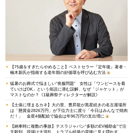
【75歳をすぎたらやめること】ベストセラー『定年後』著者・
楠木新氏が指南する老年期の好循環を呼び込む方法
猛暑のお葬式で悩ましい“喪服問題” 女性は「ワンピースを着
ていけばOK」という俗説に潜む誤解、なぜ「ジャケット」が
マストなのか？《1級葬祭ディレクターが解説》
【土俵に埋まるカネ】大の里、豊昇龍が黒星続きの名古屋場所
は「懸賞金2826万円」が下位力士に渡り「今日はみんなで焼肉
だ！」 金星4個配給で協会は年96万円の支出増に
【納車時に複数の事故】テスラジャパン“多額のEV補助金”で注
文殺到、現場は大混乱 トラブル続発の背後に見え隠れす