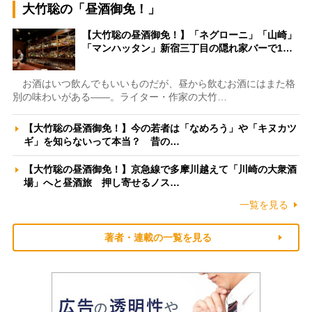
大竹聡の「昼酒御免！」
【大竹聡の昼酒御免！】「ネグローニ」「山崎」
「マンハッタン」新宿三丁目の隠れ家バーで1…
お酒はいつ飲んでもいいものだが、昼から飲むお酒にはまた格
別の味わいがある――。ライター・作家の大竹…
【大竹聡の昼酒御免！】今の若者は「なめろう」や「キヌカツ
ギ」を知らないって本当？ 昔の…
【大竹聡の昼酒御免！】京急線で多摩川越えて「川崎の大衆酒
場」へと昼酒旅 押し寄せるノス…
一覧を見る
著者・連載の一覧を見る