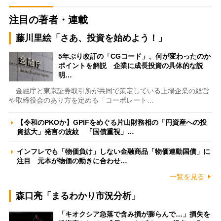
注目の著者・連載
藤川里絵「さあ、投資を始めよう！」
5年ぶり改訂の「CGコード」、何が変わったのか
ポイントを解説 企業に成長投資の具体的な説
明…
金融庁と東京証券取引所が共同で策定している上場企業の経営
や取締役会のあり方を定める「コーポレート…
【令和のPKOか】GPIFをめぐる片山財務相の「円資産への投
資拡大」発言の波紋 「国債重視」…
インフレでも「物価負け」しない金融商品「物価連動国債」に
注目 元本が物価の動きに合わせ…
一覧を見る
森口亮「まるわかり市況分析」
「キオクシア急落で含み損が膨らんで…」損失を