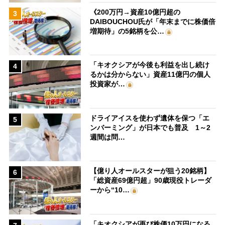
《200万円→資産10億円超の
3
DAIBOUCHOU氏が「年末までに株価倍
増期待」の5銘柄を公…
「キオクシアが今後も利益を出し続け
4
るかは分からない」資産11億円の個人
投資家が…
ドライアイスを使わず遺体を保つ「エ
5
ンバーミング」が日本でも普及 1～2
週間は問…
【億り人オールスターが狙う20銘柄】
6
「総資産69億円超」90歳現役トレーダ
ーから“10…
「キオクシアが再び株価10万円になる