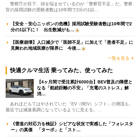
警察庁が目下、頭を悩ませているのが「警察官不足」だ。警察
官の採用試験の受験者数は10年間で2分の1以…
【安全・安心ニッポンの危機】採用試験受験者数は10年間で2
分の1以下に！ 出生数減がも…
【医療崩壊】人口減少で「医師不足」に加えて「患者不足」に
見舞われ地域医療が限界に 今後…
一覧を見る
快適クルマ生活 乗ってみた、使ってみた
【4ヶ月間で受注累計6000台】BEV普及の障壁と
なる「航続距離の不安」「充電のストレス」解
消…
あれほどもてはやされていた「EV（BEV）シフト」の潮流も、
最近では減速基調になっているように見える。…
《雪道の対応力を検証》シビアな状況で実感した「フォレスタ
ー」の真価 「ターボ」と「スト…