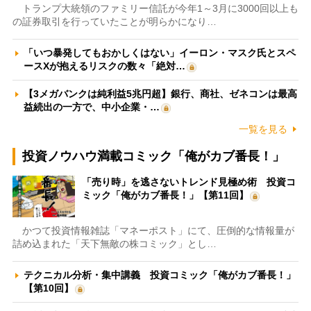
トランプ大統領のファミリー信託が今年1～3月に3000回以上も
の証券取引を行っていたことが明らかになり…
「いつ暴発してもおかしくはない」イーロン・マスク氏とスペ
ースXが抱えるリスクの数々「絶対…
【3メガバンクは純利益5兆円超】銀行、商社、ゼネコンは最高
益続出の一方で、中小企業・…
一覧を見る
投資ノウハウ満載コミック「俺がカブ番長！」
「売り時」を逃さないトレンド見極め術 投資コ
ミック「俺がカブ番長！」【第11回】
かつて投資情報雑誌「マネーポスト」にて、圧倒的な情報量が
詰め込まれた「天下無敵の株コミック」とし…
テクニカル分析・集中講義 投資コミック「俺がカブ番長！」
【第10回】