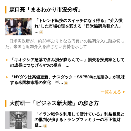
森口亮「まるわかり市況分析」
「トレンド転換のスイッチになり得る」“介入慣
れ”した市場心理を変える「日米協調為替介入」
…
日米両政府が、約28年ぶりとなる円買いの協調介入に踏み切っ
た。米国も追加介入を辞さない姿勢を示して…
「キオクシア急落で含み損が膨らんで…」損失を投資家として
の成長につなげる4つの視点 …
「NYダウは高値更新、ナスダック・S&P500は足踏み」が意味
する米国株市場の変化 半…
一覧を見る
大前研一「ビジネス新大陸」の歩き方
「イラン戦争を利用して儲けている」利益相反と
の批判が強まるトランプファミリーの不正蓄財
疑…