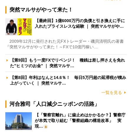
突然マルサがやって来た！
【最終回】1億6000万円の負債と引き換えに手に
入れたプライスレスな経験 ｜ 突然マルサがや…
2009年12月に発行された元FXトレーダー・磯貝清明氏の著書
『突然マルサがやって来た！～FXで10億円稼い…
【第9回】もう一度FXでリベンジ！ 種銭は差し押さえを免れ
た”ヒミツのお金” ｜ 突然マルサ…
【第8回】年利はなんと14.6％！ 毎日5万円超の延滞税が積み
上がっていく ｜ 突然マルサ…
一覧を見る
河合雅司「人口減少ニッポンの活路」
【「警察官離れ」に歯止めはかかるか？】警察庁
が本気で取り組む「警察組織の構造改革」 実
現…