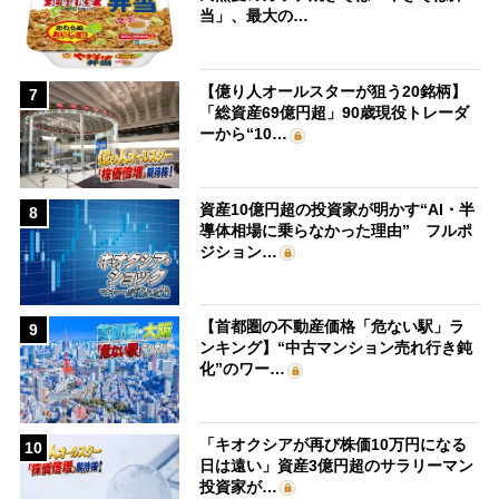
当」、最大の…
【億り人オールスターが狙う20銘柄】
7
「総資産69億円超」90歳現役トレーダ
ーから“10…
資産10億円超の投資家が明かす“AI・半
8
導体相場に乗らなかった理由” フルポ
ジション…
【首都圏の不動産価格「危ない駅」ラ
9
ンキング】“中古マンション売れ行き鈍
化”のワー…
「キオクシアが再び株価10万円になる
10
日は遠い」資産3億円超のサラリーマン
投資家が…