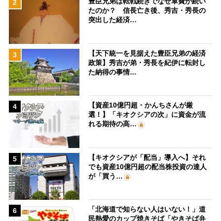
豊臣兄弟は転戦続きでなぜ軍費が続い
2
たのか？ 信長亡き後、秀吉・秀長の
突出した経済…
【天下統一を見据えた豊臣兄弟の経済
3
政策】秀吉が弟・秀長を紀伊に転封し
た納得の事情…
【資産10億円超・かんちさんが厳
4
選！】「キオクシアの次」に資金が流
れる期待の高…
【キオクシアが「配当」導入へ】それ
5
でも資産10億円超の配当株投資の達人
が「買う…
「北海道で知らない人はいない！」道
6
民熱愛のカップ焼きそば「やきそば弁