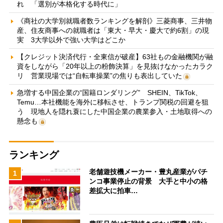
れ 「選別が本格化する時代に」
《商社の大学別就職者数ランキングを解剖》三菱商事、三井物
産、住友商事への就職者は「東大・早大・慶大で約6割」の現
実 3大学以外で強い大学はどこか
【クレジット決済代行・全東信が破産】63社もの金融機関が融
資をしながら「20年以上の粉飾決算」を見抜けなかったカラク
リ 営業現場では“自転車操業”の焦りも表出していた
急増する中国企業の“国籍ロンダリング” SHEIN、TikTok、
Temu…本社機能を海外に移転させ、トランプ関税の回避を狙
う 現地人を隠れ蓑にした中国企業の農業参入・土地取得への
懸念も
ランキング
老舗遊技機メーカー・豊丸産業がパチ
1
ンコ事業停止の背景 大手と中小の格
差拡大に拍車…