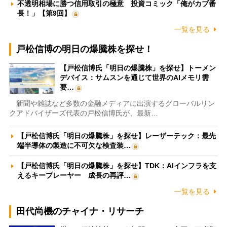
不透明相場に勝つ信用取引の極意 投資コミック「俺がカブ番
長！」【第9回】
一覧を見る
戸松信博の明日の爆騰株を探せ！
【戸松信博氏「明日の爆騰株」を探せ】トーメン
デバイス：サムスンを通じて世界のAIメモリ需
要…
新聞や雑誌など多数の金融メディアに出演するグローバルリン
クアドバイザーズ代表の戸松信博氏が、最新…
【戸松信博氏「明日の爆騰株」を探せ】レーザーテック：最先
端半導体の製造に不可欠な検査装…
【戸松信博氏「明日の爆騰株」を探せ】TDK：AIインフラを支
えるキープレーヤー 成長の再評…
一覧を見る
田代尚機のチャイナ・リサーチ