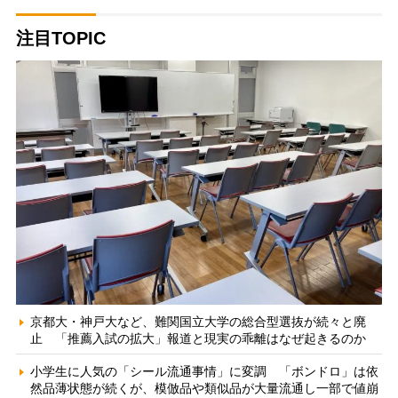
注目TOPIC
京都大・神戸大など、難関国立大学の総合型選抜が続々と廃
止 「推薦入試の拡大」報道と現実の乖離はなぜ起きるのか
小学生に人気の「シール流通事情」に変調 「ボンドロ」は依
然品薄状態が続くが、模倣品や類似品が大量流通し一部で値崩