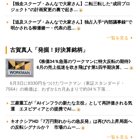
【独走スクープ・みんなで大家さん】二転三転した“成田プロ
ジェクト”の計画変更の裏で起き…
【追及スクープ・みんなで大家さん】独占入手“内部議事録”で
明かされる柳瀬健一・代表の思…
一覧を見る
古賀真人「発掘！好決算銘柄」
《株価34％急落のワークマンに特大反転の期待》
6月の売上低迷を吹き飛ばす第1四半期決算、…
6月3日に8330円をつけたワークマン（東証スタンダード・
7564）の株価は、わずか1カ月あまりで約34％下落…
三菱重工が「AIインフラの新たな主役」として再評価される気
運 エヌビディアとの提携でAI…
キオクシアHD「7万円割れからの急反発」は再びの上昇局面へ
の反転シグナルか？ 市場のムー…
一覧を見る