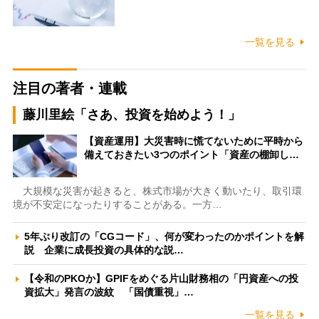
一覧を見る
注目の著者・連載
藤川里絵「さあ、投資を始めよう！」
【資産運用】大災害時に慌てないために平時から
備えておきたい3つのポイント「資産の棚卸し…
大規模な災害が起きると、株式市場が大きく動いたり、取引環
境が不安定になったりすることがある。一方…
5年ぶり改訂の「CGコード」、何が変わったのかポイントを解
説 企業に成長投資の具体的な説…
【令和のPKOか】GPIFをめぐる片山財務相の「円資産への投
資拡大」発言の波紋 「国債重視」…
一覧を見る