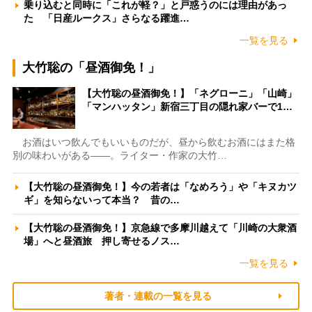
乗り込むと同時に「これが軽？」と戸惑うのには理由があっ
た 「日産ルークス」さらなる躍進…
一覧を見る
大竹聡の「昼酒御免！」
【大竹聡の昼酒御免！】「ネグローニ」「山崎」
「マンハッタン」新宿三丁目の隠れ家バーで1…
お酒はいつ飲んでもいいものだが、昼から飲むお酒にはまた格
別の味わいがある――。ライター・作家の大竹…
【大竹聡の昼酒御免！】今の若者は「なめろう」や「キヌカツ
ギ」を知らないって本当？ 昔の…
【大竹聡の昼酒御免！】京急線で多摩川越えて「川崎の大衆酒
場」へと昼酒旅 押し寄せるノス…
一覧を見る
著者・連載の一覧を見る