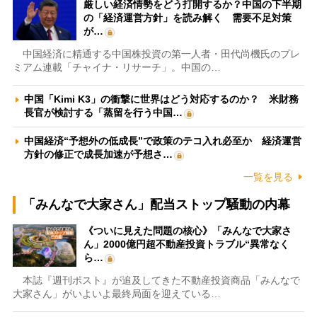
厳しい経済情勢をどう打開するか？中国の下半期
の「経済運営方針」を読み解く 需要不足対策
が…
中国経済に精通する中国株投資の第一人者・田代尚機氏のプレ
ミアム連載「チャイナ・リサーチ」。中国の…
中国「Kimi K3」の衝撃に世界はどう対応するのか？ 米財務
長官が検討する「蒸留を行う中国…
中国経済“予想外の低成長”で政策のテコ入れ必至か 経済運営
方針の修正で成長加速が予想さ…
一覧を見る
「みんなで大家さん」配当ストップ騒動の内幕
《ついに見えた問題の核心》「みんなで大家さ
ん」2000億円超不動産投資トラブル“異常なく
ら…
本誌『週刊ポスト』が追及してきた不動産投資商品「みんなで
大家さん」がいよいよ最終局面を迎えている…