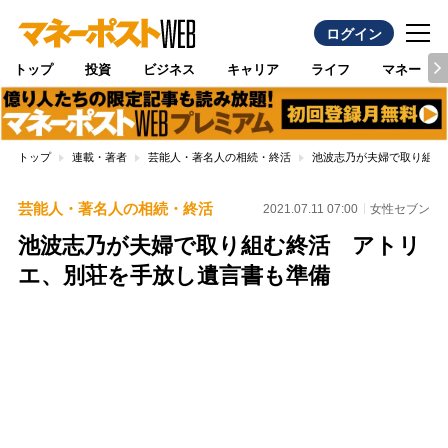
ログイン
トップ
投資
ビジネス
キャリア
ライフ
マネー
トップ
連載・著者
芸能人・著名人の相続・終活
池波志乃が夫婦で取り組む
芸能人・著名人の相続・終活
2021.07.11 07:00
女性セブン
池波志乃が夫婦で取り組む終活 アトリ
エ、別荘を手放し遺言書も準備
Loaded
:
100.00%
/
Unmute