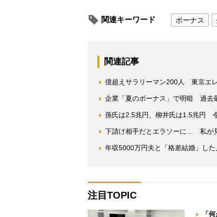
関連キーワード
ボーナス
関連記事
億超えサラリーマン200人 東京エ
企業「夏のボーナス」で明暗 過去最
孫氏は2.5兆円、柳井氏は1.5兆円
下請け相手だとエラソーに… 私が見
年収5000万円夫と「格差結婚」した
注目TOPIC
「何