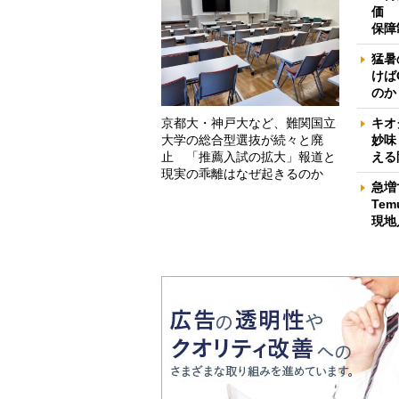
価 
保障
猛暑
けば
のか
京都大・神戸大など、難関国立
キオ
大学の総合型選抜が続々と廃
妙味
止 「推薦入試の拡大」報道と
える
現実の乖離はなぜ起きるのか
急増
Te
現地