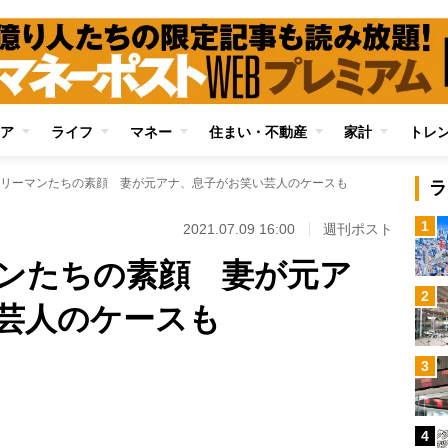
ア
ライフ
マネー
住まい・不動産
家計
トレ
リーマンたちの素顔 妻が元アナ、息子がお笑い芸人のケースも
ラ
1
2021.07.09 16:00
週刊ポスト
ンたちの素顔 妻が元ア
2
芸人のケースも
Loaded
:
3
100.00%
/
4