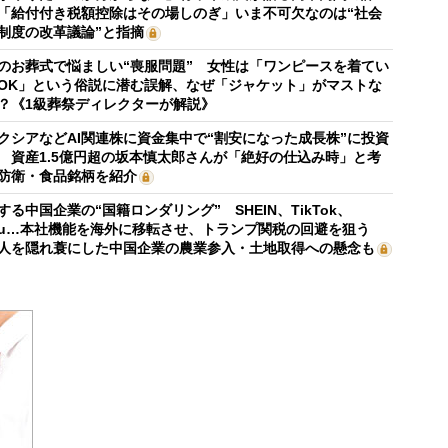
「給付付き税額控除はその場しのぎ」いま不可欠なのは“社会
制度の改革議論”と指摘
のお葬式で悩ましい“喪服問題” 女性は「ワンピースを着てい
OK」という俗説に潜む誤解、なぜ「ジャケット」がマストな
？《1級葬祭ディレクターが解説》
クシアなどAI関連株に資金集中で“割安になった成長株”に投資
 資産1.5億円超の坂本慎太郎さんが「絶好の仕込み時」と考
防衛・食品銘柄を紹介
する中国企業の“国籍ロンダリング” SHEIN、TikTok、
mu…本社機能を海外に移転させ、トランプ関税の回避を狙う
人を隠れ蓑にした中国企業の農業参入・土地取得への懸念も