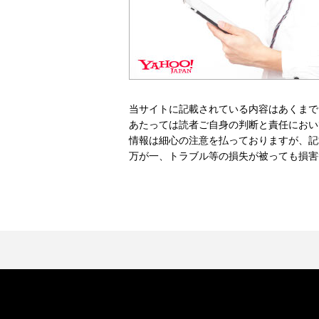
当サイトに記載されている内容はあくまで
あたっては読者ご自身の判断と責任におい
情報は細心の注意を払っておりますが、記
万が一、トラブル等の損失が被っても損害