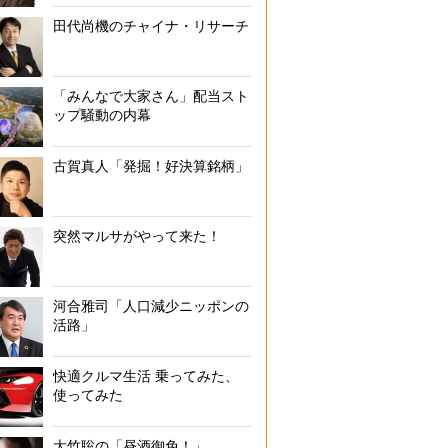
田代尚機のチャイナ・リサーチ
「みんなで大家さん」配当スト
ップ騒動の内幕
古賀真人「発掘！好決算銘柄」
突然マルサがやって来た！
河合雅司「人口減少ニッポンの
活路」
快適クルマ生活 乗ってみた、
使ってみた
大竹聡の「昼酒御免！」