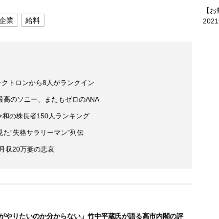
【お
企業
給料
202
レクトロンから8人がランクイン
高のソニー、またもゼロのANA
 令和の株長者150人ランキング
た“失格サラリーマン”列伝
月収20万妻の悲哀
がやりたいのか分からない」竹中平蔵氏が語る高市内閣の評