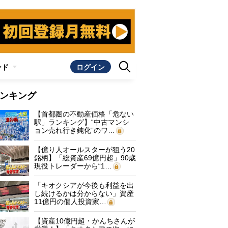
ンド
ログイン
ンキング
【首都圏の不動産価格「危ない
駅」ランキング】“中古マンシ
ョン売れ行き鈍化”のワ…
【億り人オールスターが狙う20
銘柄】「総資産69億円超」90歳
現役トレーダーから“1…
「キオクシアが今後も利益を出
し続けるかは分からない」資産
11億円の個人投資家…
【資産10億円超・かんちさんが