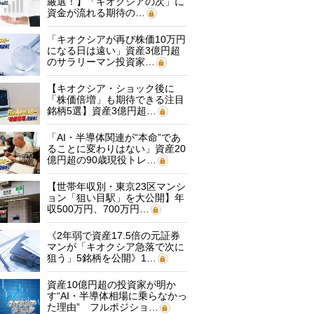
厳選！】「キオクシアの次」に
資金が流れる期待の…
「キオクシアが再び株価10万円
になる日は遠い」資産3億円超
のサラリーマン投資家…
【キオクシア・ショック後に
「株価倍増」も期待できる注目
銘柄5選】資産3億円超…
「AI・半導体関連が“本命”であ
ることに変わりはない」資産20
億円超の90歳現役トレ…
【世帯年収別・東京23区マンシ
ョン「狙い目駅」を大公開】年
収500万円、700万円…
《2年弱で資産17.5倍の元証券
マンが「キオクシア急落で次に
狙う」5銘柄を公開》1…
資産10億円超の投資家が明か
す“AI・半導体相場に乗らなかっ
た理由” フルポジショ…