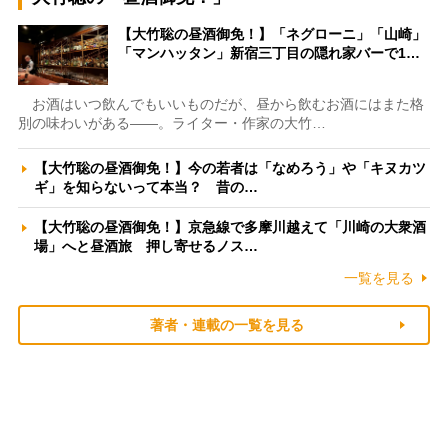
【大竹聡の昼酒御免！】「ネグローニ」「山崎」
「マンハッタン」新宿三丁目の隠れ家バーで1…
お酒はいつ飲んでもいいものだが、昼から飲むお酒にはまた格
別の味わいがある――。ライター・作家の大竹…
【大竹聡の昼酒御免！】今の若者は「なめろう」や「キヌカツ
ギ」を知らないって本当？ 昔の…
【大竹聡の昼酒御免！】京急線で多摩川越えて「川崎の大衆酒
場」へと昼酒旅 押し寄せるノス…
一覧を見る
著者・連載の一覧を見る