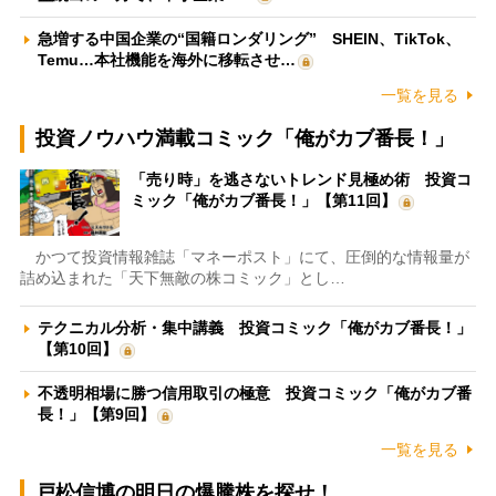
急増する中国企業の“国籍ロンダリング” SHEIN、TikTok、
Temu…本社機能を海外に移転させ…
一覧を見る
投資ノウハウ満載コミック「俺がカブ番長！」
「売り時」を逃さないトレンド見極め術 投資コ
ミック「俺がカブ番長！」【第11回】
かつて投資情報雑誌「マネーポスト」にて、圧倒的な情報量が
詰め込まれた「天下無敵の株コミック」とし…
テクニカル分析・集中講義 投資コミック「俺がカブ番長！」
【第10回】
不透明相場に勝つ信用取引の極意 投資コミック「俺がカブ番
長！」【第9回】
一覧を見る
戸松信博の明日の爆騰株を探せ！