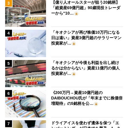
【億り人オールスターが狙う20銘柄】
3
「総資産69億円超」90歳現役トレーダ
ーから“10…
「キオクシアが再び株価10万円になる
4
日は遠い」資産3億円超のサラリーマン
投資家が…
「キオクシアが今後も利益を出し続け
5
るかは分からない」資産11億円の個人
投資家が…
《200万円→資産10億円超の
6
DAIBOUCHOU氏が「年末までに株価倍
増期待」の5銘柄を公…
ドライアイスを使わず遺体を保つ「エ
7