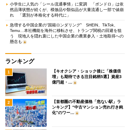
小学生に人気の「シール流通事情」に変調 「ボンドロ」は依
然品薄状態が続くが、模倣品や類似品が大量流通し一部で値崩
れ 「選別が本格化する時代に」
急増する中国企業の“国籍ロンダリング” SHEIN、TikTok、
Temu…本社機能を海外に移転させ、トランプ関税の回避を狙
う 現地人を隠れ蓑にした中国企業の農業参入・土地取得への
懸念も
ランキング
【キオクシア・ショック後に「株価倍
1
増」も期待できる注目銘柄5選】資産3
億円超・…
【首都圏の不動産価格「危ない駅」ラ
2
ンキング】“中古マンション売れ行き鈍
化”のワー…