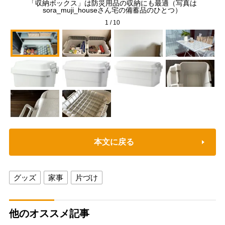
「収納ボックス」は防災用品の収納にも最適（写真は
長
sora_muji_houseさん宅の備蓄品のひとつ）
動
1
/
10
本文に戻る
グッズ
家事
片づけ
他のオススメ記事