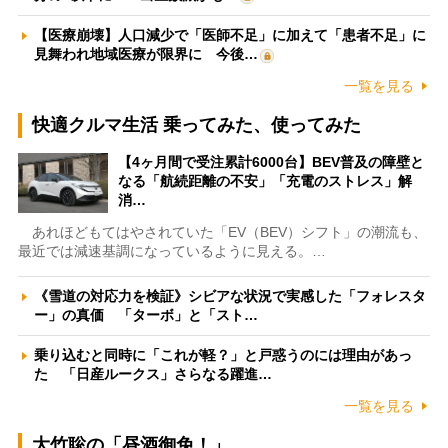
【医療崩壊】人口減少で「医師不足」に加えて「患者不足」に
見舞われ地域医療が限界に 今後…
一覧を見る
快適クルマ生活 乗ってみた、使ってみた
【4ヶ月間で受注累計6000台】BEV普及の障壁と
なる「航続距離の不安」「充電のストレス」解
消…
あれほどもてはやされていた「EV（BEV）シフト」の潮流も、
最近では減速基調になっているように見える。…
《雪道の対応力を検証》シビアな状況で実感した「フォレスタ
ー」の真価 「ターボ」と「スト…
乗り込むと同時に「これが軽？」と戸惑うのには理由があっ
た 「日産ルークス」さらなる躍進…
一覧を見る
大竹聡の「昼酒御免！」