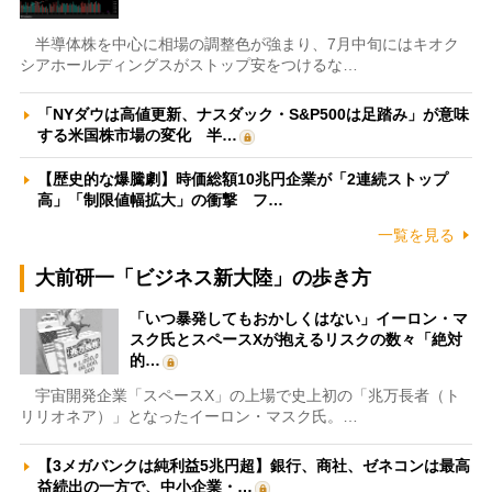
半導体株を中心に相場の調整色が強まり、7月中旬にはキオク
シアホールディングスがストップ安をつけるな…
「NYダウは高値更新、ナスダック・S&P500は足踏み」が意味
する米国株市場の変化 半…
【歴史的な爆騰劇】時価総額10兆円企業が「2連続ストップ
高」「制限値幅拡大」の衝撃 フ…
一覧を見る
大前研一「ビジネス新大陸」の歩き方
「いつ暴発してもおかしくはない」イーロン・マ
スク氏とスペースXが抱えるリスクの数々「絶対
的…
宇宙開発企業「スペースX」の上場で史上初の「兆万長者（ト
リリオネア）」となったイーロン・マスク氏。…
【3メガバンクは純利益5兆円超】銀行、商社、ゼネコンは最高
益続出の一方で、中小企業・…