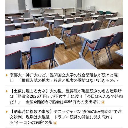
京都大・神戸大など、難関国立大学の総合型選抜が続々と廃
止 「推薦入試の拡大」報道と現実の乖離はなぜ起きるのか
【土俵に埋まるカネ】大の里、豊昇龍が黒星続きの名古屋場所
は「懸賞金2826万円」が下位力士に渡り「今日はみんなで焼肉
だ！」 金星4個配給で協会は年96万円の支出増に
【納車時に複数の事故】テスラジャパン“多額のEV補助金”で注
文殺到、現場は大混乱 トラブル続発の背後に見え隠れす
る“イーロンの右腕”の影