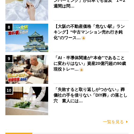
ンバーミング」が日本でも普及 1～2
週間は問…
【大阪の不動産価格「危ない駅」ラン
8
キング】“中古マンション売れ行き鈍
化”のワース…
「AI・半導体関連が“本命”であること
9
に変わりはない」資産20億円超の90歳
現役トレー…
「失敗すると取り返しがつかない」葬
10
儀社の手を借りない「DIY葬」の落とし
穴 素人には…
一覧を見る