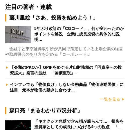
注目の著者・連載
藤川里絵「さあ、投資を始めよう！」
5年ぶり改訂の「CGコード」、何が変わったのか
ポイントを解説 企業に成長投資の具体的な説
明…
金融庁と東京証券取引所が共同で策定している上場企業の経営
や取締役会のあり方を定める「コーポレート…
【令和のPKOか】GPIFをめぐる片山財務相の「円資産への投
資拡大」発言の波紋 「国債重視」…
インフレでも「物価負け」しない金融商品「物価連動国債」に
注目 元本が物価の動きに合わせ…
一覧を見る
森口亮「まるわかり市況分析」
「キオクシア急落で含み損が膨らんで…」損失を
投資家としての成長につなげる4つの視点 「…