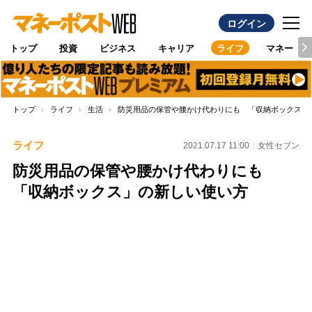
ログイン
トップ
投資
ビジネス
キャリア
ライフ
マネー
トップ
ライフ
生活
防災用品の保管や腰かけ代わりにも 「収納ボックス」
ライフ
2021.07.17 11:00
女性セブン
防災用品の保管や腰かけ代わりにも
「収納ボックス」の新しい使い方
Loaded
:
100.00%
/
Unmute