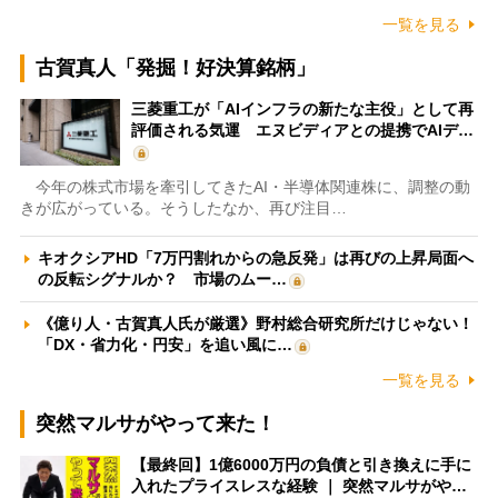
一覧を見る
古賀真人「発掘！好決算銘柄」
三菱重工が「AIインフラの新たな主役」として再
評価される気運 エヌビディアとの提携でAIデ…
今年の株式市場を牽引してきたAI・半導体関連株に、調整の動
きが広がっている。そうしたなか、再び注目…
キオクシアHD「7万円割れからの急反発」は再びの上昇局面へ
の反転シグナルか？ 市場のムー…
《億り人・古賀真人氏が厳選》野村総合研究所だけじゃない！
「DX・省力化・円安」を追い風に…
一覧を見る
突然マルサがやって来た！
【最終回】1億6000万円の負債と引き換えに手に
入れたプライスレスな経験 ｜ 突然マルサがや…