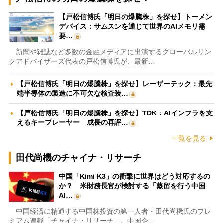
【戸松信博氏「明日の爆騰株」を探せ】トーメン
デバイス：サムスンを通じて世界のAIメモリ需
要…
新聞や雑誌など多数の金融メディアに出演するグローバルリン
クアドバイザーズ代表の戸松信博氏が、最新…
【戸松信博氏「明日の爆騰株」を探せ】レーザーテック：最先
端半導体の製造に不可欠な検査装…
【戸松信博氏「明日の爆騰株」を探せ】TDK：AIインフラを支
えるキープレーヤー 成長の再評…
一覧を見る
田代尚機のチャイナ・リサーチ
中国「Kimi K3」の衝撃に世界はどう対応するの
か？ 米財務長官が検討する「蒸留を行う中国
AI…
中国経済に精通する中国株投資の第一人者・田代尚機氏のプレ
ミアム連載「チャイナ・リサーチ」。中国企…