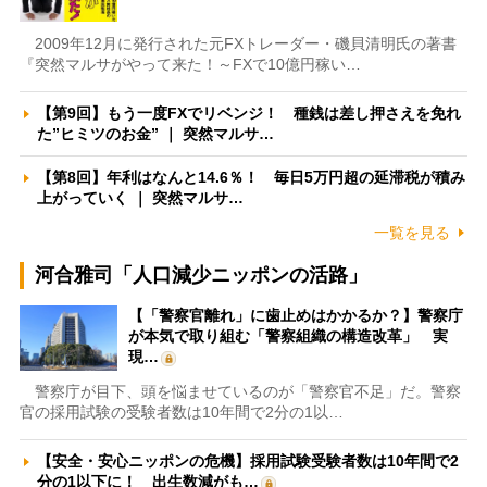
2009年12月に発行された元FXトレーダー・磯貝清明氏の著書
『突然マルサがやって来た！～FXで10億円稼い…
【第9回】もう一度FXでリベンジ！ 種銭は差し押さえを免れ
た”ヒミツのお金” ｜ 突然マルサ…
【第8回】年利はなんと14.6％！ 毎日5万円超の延滞税が積み
上がっていく ｜ 突然マルサ…
一覧を見る
河合雅司「人口減少ニッポンの活路」
【「警察官離れ」に歯止めはかかるか？】警察庁
が本気で取り組む「警察組織の構造改革」 実
現…
警察庁が目下、頭を悩ませているのが「警察官不足」だ。警察
官の採用試験の受験者数は10年間で2分の1以…
【安全・安心ニッポンの危機】採用試験受験者数は10年間で2
分の1以下に！ 出生数減がも…