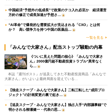
中国経済“予想外の低成長”で政策のテコ入れ必至か 経済運営
方針の修正で成長加速が予想さ…
“AI革命”で爆発的な需要拡大が見込まれる「CXO」とは何
か？ 高い競争力を持つ中国の医薬品…
一覧を見る
「みんなで大家さん」配当ストップ騒動の内幕
《ついに見えた問題の核心》「みんなで大家さ
ん」2000億円超不動産投資トラブル“異常なく
ら…
本誌『週刊ポスト』が追及してきた不動産投資商品「みんなで
大家さん」がいよいよ最終局面を迎えている…
【独走スクープ・みんなで大家さん】二転三転した“成田プロ
ジェクト”の計画変更の裏で起き…
【追及スクープ・みんなで大家さん】独占入手“内部議事録”で
明かされる柳瀬健一・代表の思…