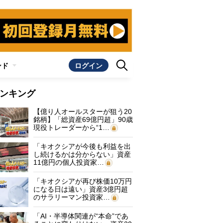
ンド
ログイン
ンキング
【億り人オールスターが狙う20
銘柄】「総資産69億円超」90歳
現役トレーダーから“1…
「キオクシアが今後も利益を出
し続けるかは分からない」資産
11億円の個人投資家…
「キオクシアが再び株価10万円
になる日は遠い」資産3億円超
のサラリーマン投資家…
「AI・半導体関連が“本命”であ