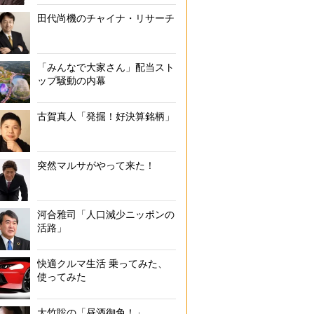
田代尚機のチャイナ・リサーチ
「みんなで大家さん」配当スト
ップ騒動の内幕
古賀真人「発掘！好決算銘柄」
突然マルサがやって来た！
河合雅司「人口減少ニッポンの
活路」
快適クルマ生活 乗ってみた、
使ってみた
大竹聡の「昼酒御免！」