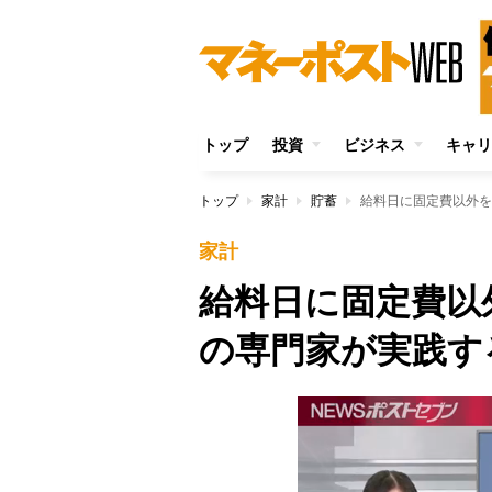
トップ
投資
ビジネス
キャリ
トップ
家計
貯蓄
給料日に固定費以外を
家計
給料日に固定費以
の専門家が実践す