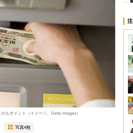
注
ポイント（イメージ。Getty Images）
写真4枚