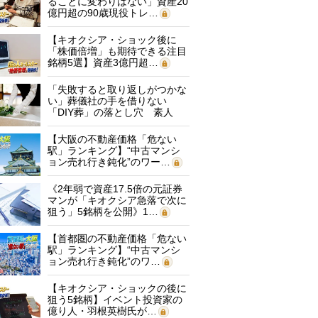
ることに変わりはない」資産20
億円超の90歳現役トレ…
【キオクシア・ショック後に
「株価倍増」も期待できる注目
銘柄5選】資産3億円超…
「失敗すると取り返しがつかな
い」葬儀社の手を借りない
「DIY葬」の落とし穴 素人
に…
【大阪の不動産価格「危ない
駅」ランキング】“中古マンシ
ョン売れ行き鈍化”のワー…
《2年弱で資産17.5倍の元証券
マンが「キオクシア急落で次に
狙う」5銘柄を公開》1…
【首都圏の不動産価格「危ない
駅」ランキング】“中古マンシ
ョン売れ行き鈍化”のワ…
【キオクシア・ショックの後に
狙う5銘柄】イベント投資家の
億り人・羽根英樹氏が…