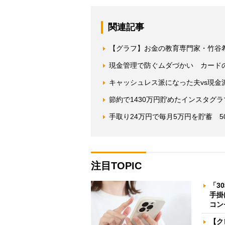
関連記事
【グラフ】お金の教育専門家・竹谷
現金管理で防ぐムダづかい カード
キャッシュレス派になった夫vs現金
節約で1430万円貯めたインスタグ
手取り24万円で毎月5万円を貯蓄 
注目TOPIC
「3
手掛
コン
【ク