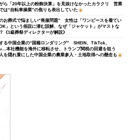
がら「20年以上の粉飾決算」を見抜けなかったカラクリ 営業
では“自転車操業”の焦りも表出していた
のお葬式で悩ましい“喪服問題” 女性は「ワンピースを着てい
OK」という俗説に潜む誤解、なぜ「ジャケット」がマストな
？《1級葬祭ディレクターが解説》
する中国企業の“国籍ロンダリング” SHEIN、TikTok、
mu…本社機能を海外に移転させ、トランプ関税の回避を狙う
人を隠れ蓑にした中国企業の農業参入・土地取得への懸念も