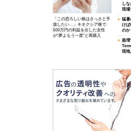
しな
現場
「この恐ろしい株はさっさと手
猛暑
放したい…」キオクシア株で
けば
500万円の利益を出した女性
のか
が“夢よもう一度”と再購入
急増
Te
現地