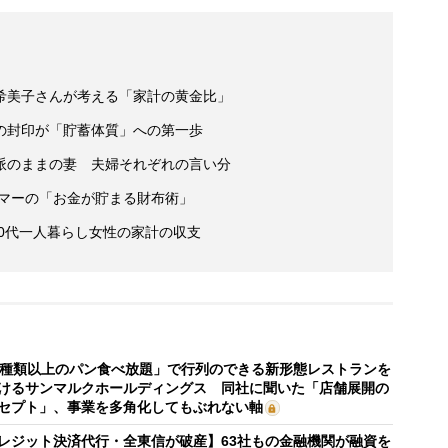
希美子さんが考える「家計の黄金比」
の封印が「貯蓄体質」への第一歩
派のままの妻 夫婦それぞれの言い分
ラマーの「お金が貯まる財布術」
50代一人暮らし女性の家計の収支
0種類以上のパン食べ放題」で行列のできる新形態レストランを
けるサンマルクホールディングス 同社に聞いた「店舗展開の
セプト」、事業を多角化してもぶれない軸
レジット決済代行・全東信が破産】63社もの金融機関が融資を