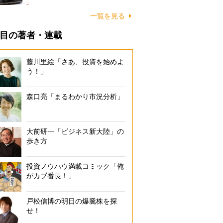
一覧を見る
目の著者・連載
藤川里絵「さあ、投資を始めよ
う！」
森口亮「まるわかり市況分析」
大前研一「ビジネス新大陸」の
歩き方
投資ノウハウ満載コミック「俺
がカブ番長！」
戸松信博の明日の爆騰株を探
せ！