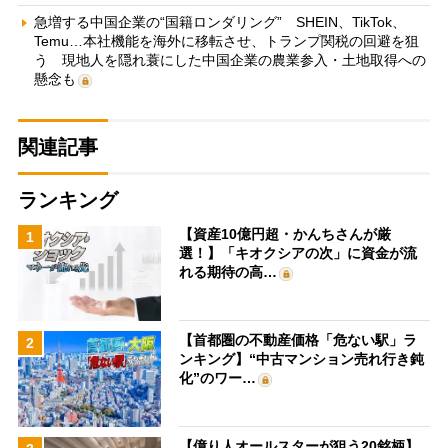
急増する中国企業の“国籍ロンダリング” SHEIN、TikTok、
Temu…本社機能を海外に移転させ、トランプ関税の回避を狙
う 現地人を隠れ蓑にした中国企業の農業参入・土地取得への
懸念も
関連記事
ランキング
【資産10億円超・かんちさんが厳
1
選！】「キオクシアの次」に資金が流
れる期待の高…
【首都圏の不動産価格「危ない駅」ラ
2
ンキング】“中古マンション売れ行き鈍
化”のワー…
【億り人オールスターが狙う20銘柄】