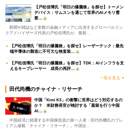
【戸松信博氏「明日の爆騰株」を探せ】トーメン
デバイス：サムスンを通じて世界のAIメモリ需
要…
新聞や雑誌など多数の金融メディアに出演するグローバルリン
クアドバイザーズ代表の戸松信博氏が、最新…
【戸松信博氏「明日の爆騰株」を探せ】レーザーテック：最先
端半導体の製造に不可欠な検査装…
【戸松信博氏「明日の爆騰株」を探せ】TDK：AIインフラを支
えるキープレーヤー 成長の再評…
一覧を見る
田代尚機のチャイナ・リサーチ
中国「Kimi K3」の衝撃に世界はどう対応するの
か？ 米財務長官が検討する「蒸留を行う中国
AI…
中国経済に精通する中国株投資の第一人者・田代尚機氏のプレ
ミアム連載「チャイナ・リサーチ」。中国企…