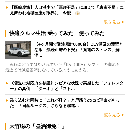
【医療崩壊】人口減少で「医師不足」に加えて「患者不足」に
見舞われ地域医療が限界に 今後…
一覧を見る
快適クルマ生活 乗ってみた、使ってみた
【4ヶ月間で受注累計6000台】BEV普及の障壁と
なる「航続距離の不安」「充電のストレス」解
消…
あれほどもてはやされていた「EV（BEV）シフト」の潮流も、
最近では減速基調になっているように見える。…
《雪道の対応力を検証》シビアな状況で実感した「フォレスタ
ー」の真価 「ターボ」と「スト…
乗り込むと同時に「これが軽？」と戸惑うのには理由があっ
た 「日産ルークス」さらなる躍進…
一覧を見る
大竹聡の「昼酒御免！」