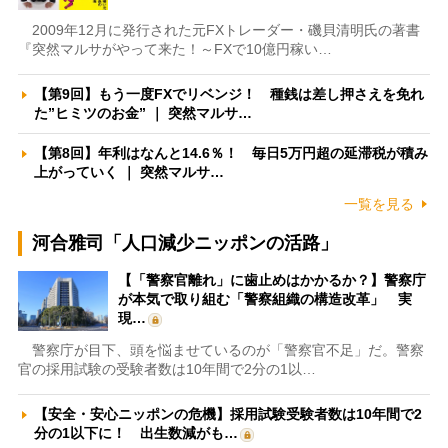
2009年12月に発行された元FXトレーダー・磯貝清明氏の著書
『突然マルサがやって来た！～FXで10億円稼い…
【第9回】もう一度FXでリベンジ！ 種銭は差し押さえを免れ
た”ヒミツのお金” ｜ 突然マルサ…
【第8回】年利はなんと14.6％！ 毎日5万円超の延滞税が積み
上がっていく ｜ 突然マルサ…
一覧を見る
河合雅司「人口減少ニッポンの活路」
【「警察官離れ」に歯止めはかかるか？】警察庁
が本気で取り組む「警察組織の構造改革」 実
現…
警察庁が目下、頭を悩ませているのが「警察官不足」だ。警察
官の採用試験の受験者数は10年間で2分の1以…
【安全・安心ニッポンの危機】採用試験受験者数は10年間で2
分の1以下に！ 出生数減がも…