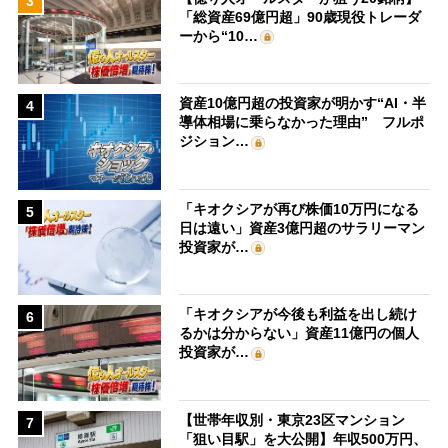
3
「総資産69億円超」90歳現役トレーダ
ーから“10…
資産10億円超の投資家が明かす“AI・半
4
導体相場に乗らなかった理由” フルポ
ジション…
「キオクシアが再び株価10万円になる
5
日は遠い」資産3億円超のサラリーマン
投資家が…
「キオクシアが今後も利益を出し続け
6
るかは分からない」資産11億円の個人
投資家が…
【世帯年収別・東京23区マンション
7
「狙い目駅」を大公開】年収500万円、