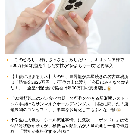
「この恐ろしい株はさっさと手放したい…」キオクシア株で
500万円の利益を出した女性が“夢よもう一度”と再購入
【土俵に埋まるカネ】大の里、豊昇龍が黒星続きの名古屋場所
は「懸賞金2826万円」が下位力士に渡り「今日はみんなで焼肉
だ！」 金星4個配給で協会は年96万円の支出増に
「30種類以上のパン食べ放題」で行列のできる新形態レストラ
ンを手掛けるサンマルクホールディングス 同社に聞いた「店
舗展開のコンセプト」、事業を多角化してもぶれない軸
小学生に人気の「シール流通事情」に変調 「ボンドロ」は依
然品薄状態が続くが、模倣品や類似品が大量流通し一部で値崩
れ 「選別が本格化する時代に」