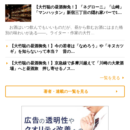
【大竹聡の昼酒御免！】「ネグローニ」「山崎」
「マンハッタン」新宿三丁目の隠れ家バーで1…
お酒はいつ飲んでもいいものだが、昼から飲むお酒にはまた格
別の味わいがある――。ライター・作家の大竹…
【大竹聡の昼酒御免！】今の若者は「なめろう」や「キヌカツ
ギ」を知らないって本当？ 昔の…
【大竹聡の昼酒御免！】京急線で多摩川越えて「川崎の大衆酒
場」へと昼酒旅 押し寄せるノス…
一覧を見る
著者・連載の一覧を見る