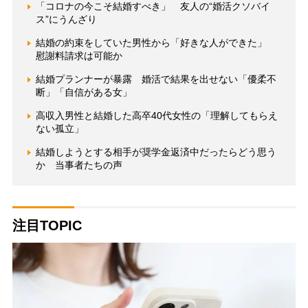
「コロナの今こそ結婚すべき」 友人の“婚活クソバイ
ス”にうんざり
結婚の約束をしていた男性から「好きな人ができた」
慰謝料請求は可能か
結婚プランナーが暴露 婚活で結果を出せない「優柔不
断」「自信がある女」
高収入男性と結婚した高卒40代女性の「理解してもらえ
ない孤立」
結婚しようとする相手が奨学金返済中だったらどう思う
か 当事者たちの声
注目TOPIC