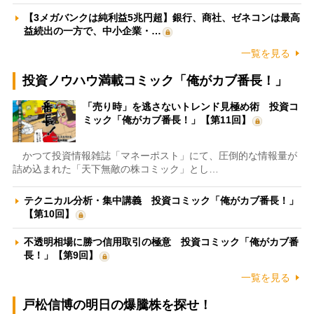
【3メガバンクは純利益5兆円超】銀行、商社、ゼネコンは最高
益続出の一方で、中小企業・…
一覧を見る
投資ノウハウ満載コミック「俺がカブ番長！」
「売り時」を逃さないトレンド見極め術 投資コ
ミック「俺がカブ番長！」【第11回】
かつて投資情報雑誌「マネーポスト」にて、圧倒的な情報量が
詰め込まれた「天下無敵の株コミック」とし…
テクニカル分析・集中講義 投資コミック「俺がカブ番長！」
【第10回】
不透明相場に勝つ信用取引の極意 投資コミック「俺がカブ番
長！」【第9回】
一覧を見る
戸松信博の明日の爆騰株を探せ！