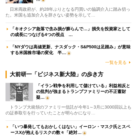
日米両政府が、約28年ぶりとなる円買いの協調介入に踏み切っ
た。米国も追加介入を辞さない姿勢を示して…
「キオクシア急落で含み損が膨らんで…」損失を投資家として
の成長につなげる4つの視点 …
「NYダウは高値更新、ナスダック・S&P500は足踏み」が意味
する米国株市場の変化 半…
一覧を見る
大前研一「ビジネス新大陸」の歩き方
「イラン戦争を利用して儲けている」利益相反と
の批判が強まるトランプファミリーの不正蓄財
疑…
トランプ大統領のファミリー信託が今年1～3月に3000回以上も
の証券取引を行っていたことが明らかになり…
「いつ暴発してもおかしくはない」イーロン・マスク氏とスペ
ースXが抱えるリスクの数々「絶対…