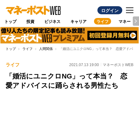
ログイン
トップ
投資
ビジネス
キャリア
ライフ
マネー
トップ
ライフ
人間関係
「婚活にユニクロNG」って本当？ 恋愛アドバイ
ライフ
2021.07.13 19:00
マネーポストWEB
「婚活にユニクロNG」って本当？ 恋
愛アドバイスに踊らされる男性たち
Loaded
:
100.00%
/
Unmute