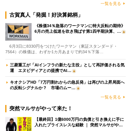
一覧を見る
古賀真人「発掘！好決算銘柄」
《株価34％急落のワークマンに特大反転の期待》
6月の売上低迷を吹き飛ばす第1四半期決算、…
6月3日に8330円をつけたワークマン（東証スタンダード・
7564）の株価は、わずか1カ月あまりで約34％下落…
三菱重工が「AIインフラの新たな主役」として再評価される気
運 エヌビディアとの提携でAI…
キオクシアHD「7万円割れからの急反発」は再びの上昇局面へ
の反転シグナルか？ 市場のムー…
一覧を見る
突然マルサがやって来た！
【最終回】1億6000万円の負債と引き換えに手に
入れたプライスレスな経験 ｜ 突然マルサがや…