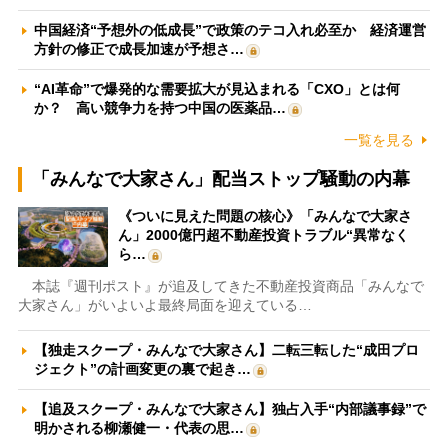
中国経済“予想外の低成長”で政策のテコ入れ必至か 経済運営
方針の修正で成長加速が予想さ…
“AI革命”で爆発的な需要拡大が見込まれる「CXO」とは何
か？ 高い競争力を持つ中国の医薬品…
一覧を見る
「みんなで大家さん」配当ストップ騒動の内幕
《ついに見えた問題の核心》「みんなで大家さ
ん」2000億円超不動産投資トラブル“異常なく
ら…
本誌『週刊ポスト』が追及してきた不動産投資商品「みんなで
大家さん」がいよいよ最終局面を迎えている…
【独走スクープ・みんなで大家さん】二転三転した“成田プロ
ジェクト”の計画変更の裏で起き…
【追及スクープ・みんなで大家さん】独占入手“内部議事録”で
明かされる柳瀬健一・代表の思…