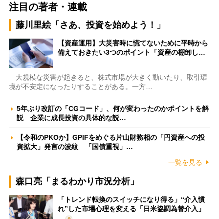
注目の著者・連載
藤川里絵「さあ、投資を始めよう！」
【資産運用】大災害時に慌てないために平時から
備えておきたい3つのポイント「資産の棚卸し…
大規模な災害が起きると、株式市場が大きく動いたり、取引環
境が不安定になったりすることがある。一方…
5年ぶり改訂の「CGコード」、何が変わったのかポイントを解
説 企業に成長投資の具体的な説…
【令和のPKOか】GPIFをめぐる片山財務相の「円資産への投
資拡大」発言の波紋 「国債重視」…
一覧を見る
森口亮「まるわかり市況分析」
「トレンド転換のスイッチになり得る」“介入慣
れ”した市場心理を変える「日米協調為替介入」
…