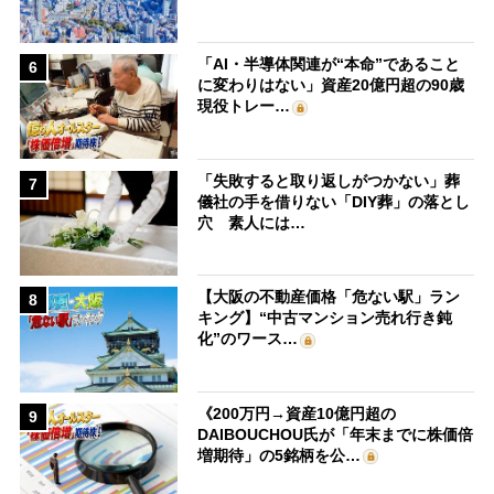
「AI・半導体関連が“本命”であること
6
に変わりはない」資産20億円超の90歳
現役トレー…
「失敗すると取り返しがつかない」葬
7
儀社の手を借りない「DIY葬」の落とし
穴 素人には…
【大阪の不動産価格「危ない駅」ラン
8
キング】“中古マンション売れ行き鈍
化”のワース…
《200万円→資産10億円超の
9
DAIBOUCHOU氏が「年末までに株価倍
増期待」の5銘柄を公…