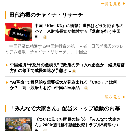
一覧を見る
田代尚機のチャイナ・リサーチ
中国「Kimi K3」の衝撃に世界はどう対応するの
か？ 米財務長官が検討する「蒸留を行う中国
AI…
中国経済に精通する中国株投資の第一人者・田代尚機氏のプレ
ミアム連載「チャイナ・リサーチ」。中国企…
中国経済“予想外の低成長”で政策のテコ入れ必至か 経済運営
方針の修正で成長加速が予想さ…
“AI革命”で爆発的な需要拡大が見込まれる「CXO」とは何
か？ 高い競争力を持つ中国の医薬品…
一覧を見る
「みんなで大家さん」配当ストップ騒動の内幕
《ついに見えた問題の核心》「みんなで大家さ
ん」2000億円超不動産投資トラブル“異常なく
ら…