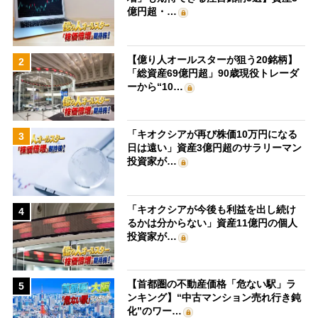
億円超・…
【億り人オールスターが狙う20銘柄】
2
「総資産69億円超」90歳現役トレーダ
ーから“10…
「キオクシアが再び株価10万円になる
3
日は遠い」資産3億円超のサラリーマン
投資家が…
「キオクシアが今後も利益を出し続け
4
るかは分からない」資産11億円の個人
投資家が…
【首都圏の不動産価格「危ない駅」ラ
5
ンキング】“中古マンション売れ行き鈍
化”のワー…