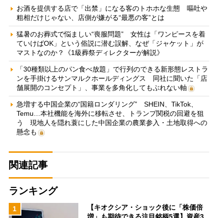
お酒を提供する店で「出禁」になる客のトホホな生態 嘔吐や
粗相だけじゃない、店側が嫌がる“最悪の客”とは
猛暑のお葬式で悩ましい“喪服問題” 女性は「ワンピースを着
ていけばOK」という俗説に潜む誤解、なぜ「ジャケット」が
マストなのか？《1級葬祭ディレクターが解説》
「30種類以上のパン食べ放題」で行列のできる新形態レストラ
ンを手掛けるサンマルクホールディングス 同社に聞いた「店
舗展開のコンセプト」、事業を多角化してもぶれない軸
急増する中国企業の“国籍ロンダリング” SHEIN、TikTok、
Temu…本社機能を海外に移転させ、トランプ関税の回避を狙
う 現地人を隠れ蓑にした中国企業の農業参入・土地取得への
懸念も
関連記事
ランキング
【キオクシア・ショック後に「株価倍
1
増」も期待できる注目銘柄5選】資産3