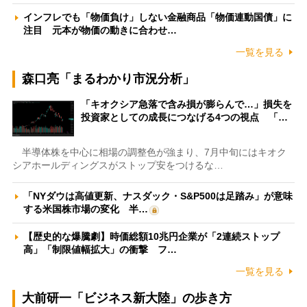
インフレでも「物価負け」しない金融商品「物価連動国債」に
注目 元本が物価の動きに合わせ…
一覧を見る
森口亮「まるわかり市況分析」
「キオクシア急落で含み損が膨らんで…」損失を
投資家としての成長につなげる4つの視点 「…
半導体株を中心に相場の調整色が強まり、7月中旬にはキオク
シアホールディングスがストップ安をつけるな…
「NYダウは高値更新、ナスダック・S&P500は足踏み」が意味
する米国株市場の変化 半…
【歴史的な爆騰劇】時価総額10兆円企業が「2連続ストップ
高」「制限値幅拡大」の衝撃 フ…
一覧を見る
大前研一「ビジネス新大陸」の歩き方