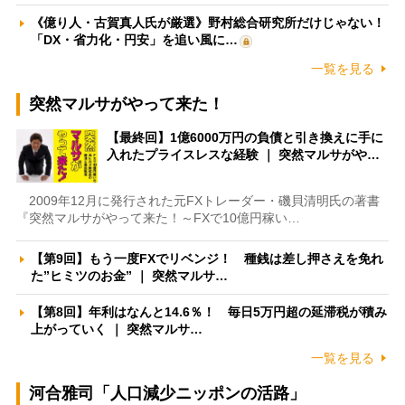
《億り人・古賀真人氏が厳選》野村総合研究所だけじゃない！
「DX・省力化・円安」を追い風に…
一覧を見る
突然マルサがやって来た！
【最終回】1億6000万円の負債と引き換えに手に
入れたプライスレスな経験 ｜ 突然マルサがや…
2009年12月に発行された元FXトレーダー・磯貝清明氏の著書
『突然マルサがやって来た！～FXで10億円稼い…
【第9回】もう一度FXでリベンジ！ 種銭は差し押さえを免れ
た”ヒミツのお金” ｜ 突然マルサ…
【第8回】年利はなんと14.6％！ 毎日5万円超の延滞税が積み
上がっていく ｜ 突然マルサ…
一覧を見る
河合雅司「人口減少ニッポンの活路」