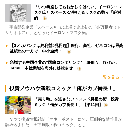
「いつ暴発してもおかしくはない」イーロン・マ
スク氏とスペースXが抱えるリスクの数々「絶対
的…
宇宙開発企業「スペースX」の上場で史上初の「兆万長者（ト
リリオネア）」となったイーロン・マスク氏。…
【3メガバンクは純利益5兆円超】銀行、商社、ゼネコンは最高
益続出の一方で、中小企業・…
急増する中国企業の“国籍ロンダリング” SHEIN、TikTok、
Temu…本社機能を海外に移転させ…
一覧を見る
投資ノウハウ満載コミック「俺がカブ番長！」
「売り時」を逃さないトレンド見極め術 投資コ
ミック「俺がカブ番長！」【第11回】
かつて投資情報雑誌「マネーポスト」にて、圧倒的な情報量が
詰め込まれた「天下無敵の株コミック」とし…