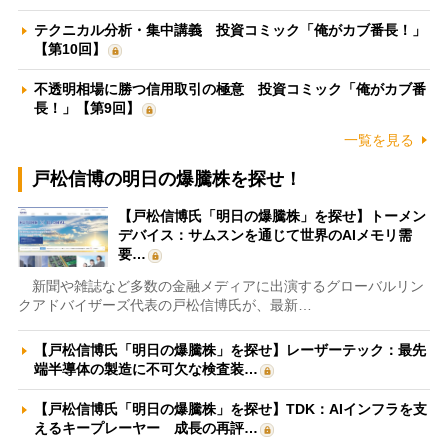
テクニカル分析・集中講義 投資コミック「俺がカブ番長！」
【第10回】
不透明相場に勝つ信用取引の極意 投資コミック「俺がカブ番
長！」【第9回】
一覧を見る
戸松信博の明日の爆騰株を探せ！
【戸松信博氏「明日の爆騰株」を探せ】トーメン
デバイス：サムスンを通じて世界のAIメモリ需
要…
新聞や雑誌など多数の金融メディアに出演するグローバルリン
クアドバイザーズ代表の戸松信博氏が、最新…
【戸松信博氏「明日の爆騰株」を探せ】レーザーテック：最先
端半導体の製造に不可欠な検査装…
【戸松信博氏「明日の爆騰株」を探せ】TDK：AIインフラを支
えるキープレーヤー 成長の再評…