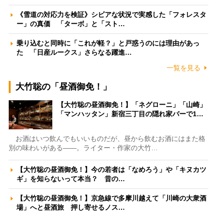
《雪道の対応力を検証》シビアな状況で実感した「フォレスタ
ー」の真価 「ターボ」と「スト…
乗り込むと同時に「これが軽？」と戸惑うのには理由があっ
た 「日産ルークス」さらなる躍進…
一覧を見る
大竹聡の「昼酒御免！」
【大竹聡の昼酒御免！】「ネグローニ」「山崎」
「マンハッタン」新宿三丁目の隠れ家バーで1…
お酒はいつ飲んでもいいものだが、昼から飲むお酒にはまた格
別の味わいがある――。ライター・作家の大竹…
【大竹聡の昼酒御免！】今の若者は「なめろう」や「キヌカツ
ギ」を知らないって本当？ 昔の…
【大竹聡の昼酒御免！】京急線で多摩川越えて「川崎の大衆酒
場」へと昼酒旅 押し寄せるノス…