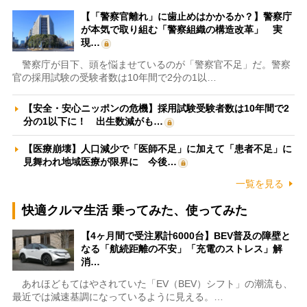
【「警察官離れ」に歯止めはかかるか？】警察庁
が本気で取り組む「警察組織の構造改革」 実
現…
警察庁が目下、頭を悩ませているのが「警察官不足」だ。警察
官の採用試験の受験者数は10年間で2分の1以…
【安全・安心ニッポンの危機】採用試験受験者数は10年間で2
分の1以下に！ 出生数減がも…
【医療崩壊】人口減少で「医師不足」に加えて「患者不足」に
見舞われ地域医療が限界に 今後…
一覧を見る
快適クルマ生活 乗ってみた、使ってみた
【4ヶ月間で受注累計6000台】BEV普及の障壁と
なる「航続距離の不安」「充電のストレス」解
消…
あれほどもてはやされていた「EV（BEV）シフト」の潮流も、
最近では減速基調になっているように見える。…