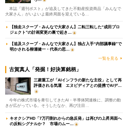
本誌『週刊ポスト』が追及してきた不動産投資商品「みんなで
大家さん」がいよいよ最終局面を迎えている…
【独走スクープ・みんなで大家さん】二転三転した“成田プロ
ジェクト”の計画変更の裏で起き…
【追及スクープ・みんなで大家さん】独占入手“内部議事録”で
明かされる柳瀬健一・代表の思…
一覧を見る
古賀真人「発掘！好決算銘柄」
三菱重工が「AIインフラの新たな主役」として再
評価される気運 エヌビディアとの提携でAIデ…
今年の株式市場を牽引してきたAI・半導体関連株に、調整の動
きが広がっている。そうしたなか、再び注目…
キオクシアHD「7万円割れからの急反発」は再びの上昇局面へ
の反転シグナルか？ 市場のムー…