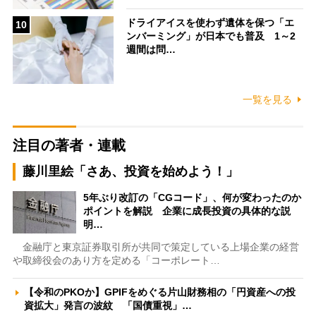
ドライアイスを使わず遺体を保つ「エ
10
ンバーミング」が日本でも普及 1～2
週間は問…
一覧を見る
注目の著者・連載
藤川里絵「さあ、投資を始めよう！」
5年ぶり改訂の「CGコード」、何が変わったのか
ポイントを解説 企業に成長投資の具体的な説
明…
金融庁と東京証券取引所が共同で策定している上場企業の経営
や取締役会のあり方を定める「コーポレート…
【令和のPKOか】GPIFをめぐる片山財務相の「円資産への投
資拡大」発言の波紋 「国債重視」…