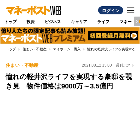
ログイン
トップ
投資
ビジネス
キャリア
ライフ
マネー
トップ
住まい・不動産
マイホーム・購入
憧れの軽井沢ライフを実現する豪邸
住まい・不動産
2021.08.12 15:00
週刊ポスト
憧れの軽井沢ライフを実現する豪邸を覗
き見 物件価格は9000万～3.5億円
Loaded
:
96.70%
/
Unmute