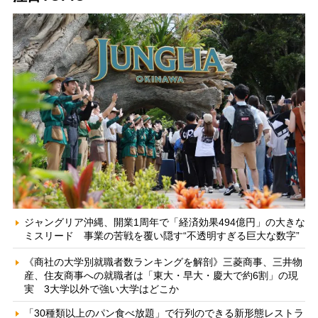
ジャングリア沖縄、開業1周年で「経済効果494億円」の大きな
ミスリード 事業の苦戦を覆い隠す“不透明すぎる巨大な数字”
《商社の大学別就職者数ランキングを解剖》三菱商事、三井物
産、住友商事への就職者は「東大・早大・慶大で約6割」の現
実 3大学以外で強い大学はどこか
「30種類以上のパン食べ放題」で行列のできる新形態レストラ