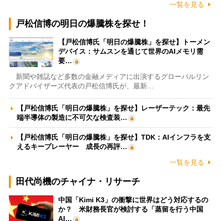
一覧を見る
戸松信博の明日の爆騰株を探せ！
【戸松信博氏「明日の爆騰株」を探せ】トーメン
デバイス：サムスンを通じて世界のAIメモリ需
要…
新聞や雑誌など多数の金融メディアに出演するグローバルリン
クアドバイザーズ代表の戸松信博氏が、最新…
【戸松信博氏「明日の爆騰株」を探せ】レーザーテック：最先
端半導体の製造に不可欠な検査装…
【戸松信博氏「明日の爆騰株」を探せ】TDK：AIインフラを支
えるキープレーヤー 成長の再評…
一覧を見る
田代尚機のチャイナ・リサーチ
中国「Kimi K3」の衝撃に世界はどう対応するの
か？ 米財務長官が検討する「蒸留を行う中国
AI…