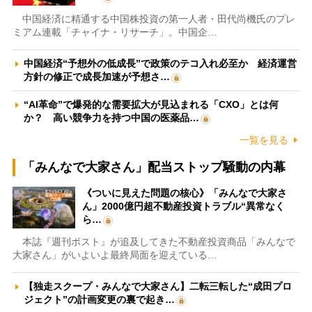
中国経済に精通する中国株投資の第一人者・田代尚機氏のプレ
ミアム連載「チャイナ・リサーチ」。中国企…
中国経済“予想外の低成長”で政策のテコ入れ必至か 経済運営
方針の修正で成長加速が予想さ…
“AI革命”で爆発的な需要拡大が見込まれる「CXO」とは何
か？ 高い競争力を持つ中国の医薬品…
一覧を見る
「みんなで大家さん」配当ストップ騒動の内幕
《ついに見えた問題の核心》「みんなで大家さ
ん」2000億円超不動産投資トラブル“異常なく
ら…
本誌『週刊ポスト』が追及してきた不動産投資商品「みんなで
大家さん」がいよいよ最終局面を迎えている…
【独走スクープ・みんなで大家さん】二転三転した“成田プロ
ジェクト”の計画変更の裏で起き…