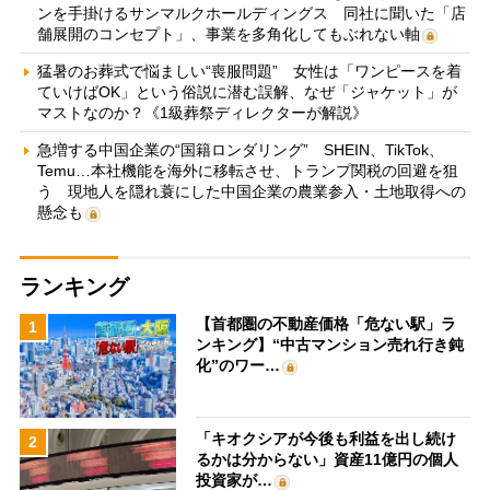
ンを手掛けるサンマルクホールディングス 同社に聞いた「店
舗展開のコンセプト」、事業を多角化してもぶれない軸
猛暑のお葬式で悩ましい“喪服問題” 女性は「ワンピースを着
ていけばOK」という俗説に潜む誤解、なぜ「ジャケット」が
マストなのか？《1級葬祭ディレクターが解説》
急増する中国企業の“国籍ロンダリング” SHEIN、TikTok、
Temu…本社機能を海外に移転させ、トランプ関税の回避を狙
う 現地人を隠れ蓑にした中国企業の農業参入・土地取得への
懸念も
ランキング
【首都圏の不動産価格「危ない駅」ラ
1
ンキング】“中古マンション売れ行き鈍
化”のワー…
「キオクシアが今後も利益を出し続け
2
るかは分からない」資産11億円の個人
投資家が…