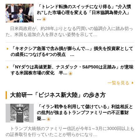
「トレンド転換のスイッチになり得る」“介入慣
れ”した市場心理を変える「日米協調為替介入」
…
日米両政府が、約28年ぶりとなる円買いの協調介入に踏み切っ
た。米国も追加介入を辞さない姿勢を示して…
「キオクシア急落で含み損が膨らんで…」損失を投資家として
の成長につなげる4つの視点 …
「NYダウは高値更新、ナスダック・S&P500は足踏み」が意味
する米国株市場の変化 半…
一覧を見る
大前研一「ビジネス新大陸」の歩き方
「イラン戦争を利用して儲けている」利益相反と
の批判が強まるトランプファミリーの不正蓄財
疑…
トランプ大統領のファミリー信託が今年1～3月に3000回以上も
の証券取引を行っていたことが明らかになり…