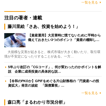
一覧を見る
注目の著者・連載
藤川里絵「さあ、投資を始めよう！」
【資産運用】大災害時に慌てないために平時から
備えておきたい3つのポイント「資産の棚卸し…
大規模な災害が起きると、株式市場が大きく動いたり、取引環
境が不安定になったりすることがある。一方…
5年ぶり改訂の「CGコード」、何が変わったのかポイントを解
説 企業に成長投資の具体的な説…
【令和のPKOか】GPIFをめぐる片山財務相の「円資産への投
資拡大」発言の波紋 「国債重視」…
一覧を見る
森口亮「まるわかり市況分析」