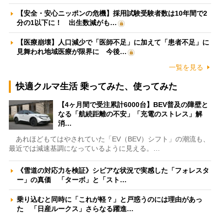
【安全・安心ニッポンの危機】採用試験受験者数は10年間で2
分の1以下に！ 出生数減がも…
【医療崩壊】人口減少で「医師不足」に加えて「患者不足」に
見舞われ地域医療が限界に 今後…
一覧を見る
快適クルマ生活 乗ってみた、使ってみた
【4ヶ月間で受注累計6000台】BEV普及の障壁と
なる「航続距離の不安」「充電のストレス」解
消…
あれほどもてはやされていた「EV（BEV）シフト」の潮流も、
最近では減速基調になっているように見える。…
《雪道の対応力を検証》シビアな状況で実感した「フォレスタ
ー」の真価 「ターボ」と「スト…
乗り込むと同時に「これが軽？」と戸惑うのには理由があっ
た 「日産ルークス」さらなる躍進…