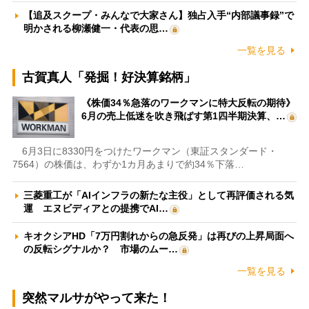
【追及スクープ・みんなで大家さん】独占入手“内部議事録”で
明かされる柳瀬健一・代表の思…
一覧を見る
古賀真人「発掘！好決算銘柄」
《株価34％急落のワークマンに特大反転の期待》
6月の売上低迷を吹き飛ばす第1四半期決算、…
6月3日に8330円をつけたワークマン（東証スタンダード・
7564）の株価は、わずか1カ月あまりで約34％下落…
三菱重工が「AIインフラの新たな主役」として再評価される気
運 エヌビディアとの提携でAI…
キオクシアHD「7万円割れからの急反発」は再びの上昇局面へ
の反転シグナルか？ 市場のムー…
一覧を見る
突然マルサがやって来た！