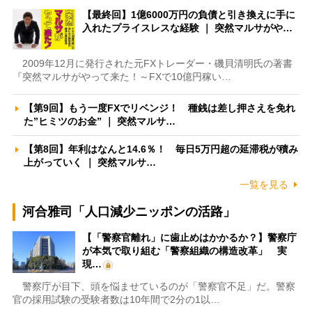
【最終回】1億6000万円の負債と引き換えに手に
入れたプライスレスな経験 ｜ 突然マルサがや…
2009年12月に発行された元FXトレーダー・磯貝清明氏の著書
『突然マルサがやって来た！～FXで10億円稼い…
【第9回】もう一度FXでリベンジ！ 種銭は差し押さえを免れ
た”ヒミツのお金” ｜ 突然マルサ…
【第8回】年利はなんと14.6％！ 毎日5万円超の延滞税が積み
上がっていく ｜ 突然マルサ…
一覧を見る
河合雅司「人口減少ニッポンの活路」
【「警察官離れ」に歯止めはかかるか？】警察庁
が本気で取り組む「警察組織の構造改革」 実
現…
警察庁が目下、頭を悩ませているのが「警察官不足」だ。警察
官の採用試験の受験者数は10年間で2分の1以…