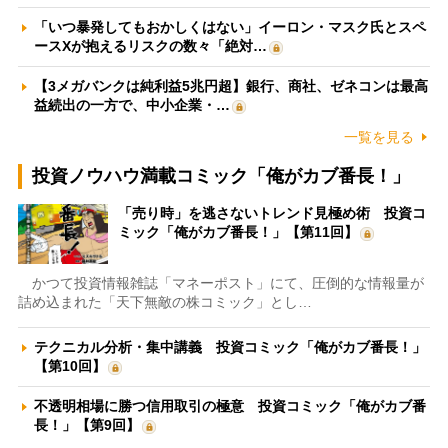
「いつ暴発してもおかしくはない」イーロン・マスク氏とスペ
ースXが抱えるリスクの数々「絶対…
【3メガバンクは純利益5兆円超】銀行、商社、ゼネコンは最高
益続出の一方で、中小企業・…
一覧を見る
投資ノウハウ満載コミック「俺がカブ番長！」
「売り時」を逃さないトレンド見極め術 投資コ
ミック「俺がカブ番長！」【第11回】
かつて投資情報雑誌「マネーポスト」にて、圧倒的な情報量が
詰め込まれた「天下無敵の株コミック」とし…
テクニカル分析・集中講義 投資コミック「俺がカブ番長！」
【第10回】
不透明相場に勝つ信用取引の極意 投資コミック「俺がカブ番
長！」【第9回】