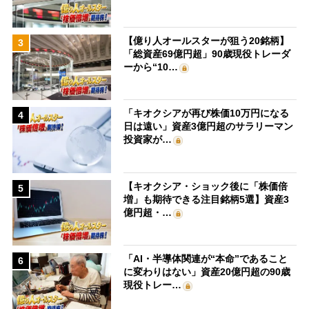
【億り人オールスターが狙う20銘柄】
3
「総資産69億円超」90歳現役トレーダ
ーから“10…
「キオクシアが再び株価10万円になる
4
日は遠い」資産3億円超のサラリーマン
投資家が…
【キオクシア・ショック後に「株価倍
5
増」も期待できる注目銘柄5選】資産3
億円超・…
「AI・半導体関連が“本命”であること
6
に変わりはない」資産20億円超の90歳
現役トレー…