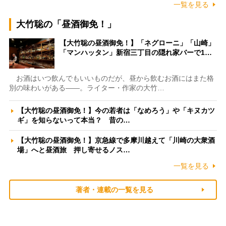
一覧を見る
大竹聡の「昼酒御免！」
【大竹聡の昼酒御免！】「ネグローニ」「山崎」
「マンハッタン」新宿三丁目の隠れ家バーで1…
お酒はいつ飲んでもいいものだが、昼から飲むお酒にはまた格
別の味わいがある――。ライター・作家の大竹…
【大竹聡の昼酒御免！】今の若者は「なめろう」や「キヌカツ
ギ」を知らないって本当？ 昔の…
【大竹聡の昼酒御免！】京急線で多摩川越えて「川崎の大衆酒
場」へと昼酒旅 押し寄せるノス…
一覧を見る
著者・連載の一覧を見る