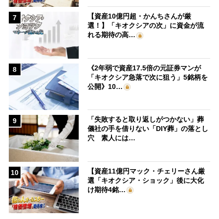
【資産10億円超・かんちさんが厳
7
選！】「キオクシアの次」に資金が流
れる期待の高…
《2年弱で資産17.5倍の元証券マンが
8
「キオクシア急落で次に狙う」5銘柄を
公開》10…
「失敗すると取り返しがつかない」葬
9
儀社の手を借りない「DIY葬」の落とし
穴 素人には…
【資産11億円マック・チェリーさん厳
10
選「キオクシア・ショック」後に大化
け期待4銘…