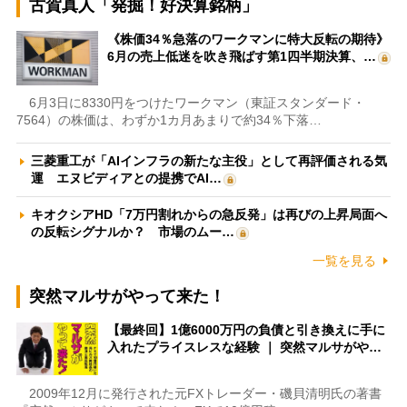
古賀真人「発掘！好決算銘柄」
《株価34％急落のワークマンに特大反転の期待》
6月の売上低迷を吹き飛ばす第1四半期決算、…
6月3日に8330円をつけたワークマン（東証スタンダード・
7564）の株価は、わずか1カ月あまりで約34％下落…
三菱重工が「AIインフラの新たな主役」として再評価される気
運 エヌビディアとの提携でAI…
キオクシアHD「7万円割れからの急反発」は再びの上昇局面へ
の反転シグナルか？ 市場のムー…
一覧を見る
突然マルサがやって来た！
【最終回】1億6000万円の負債と引き換えに手に
入れたプライスレスな経験 ｜ 突然マルサがや…
2009年12月に発行された元FXトレーダー・磯貝清明氏の著書