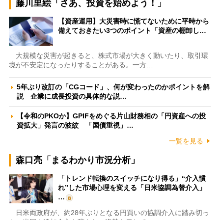
藤川里絵「さあ、投資を始めよう！」
【資産運用】大災害時に慌てないために平時から
備えておきたい3つのポイント「資産の棚卸し…
大規模な災害が起きると、株式市場が大きく動いたり、取引環
境が不安定になったりすることがある。一方…
5年ぶり改訂の「CGコード」、何が変わったのかポイントを解
説 企業に成長投資の具体的な説…
【令和のPKOか】GPIFをめぐる片山財務相の「円資産への投
資拡大」発言の波紋 「国債重視」…
一覧を見る
森口亮「まるわかり市況分析」
「トレンド転換のスイッチになり得る」“介入慣
れ”した市場心理を変える「日米協調為替介入」
…
日米両政府が、約28年ぶりとなる円買いの協調介入に踏み切っ