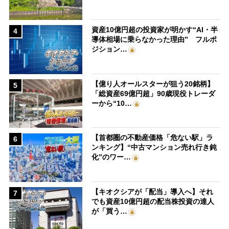
資産10億円超の投資家が明かす“AI・半
4
導体相場に乗らなかった理由” フルポ
ジション…
【億り人オールスターが狙う20銘柄】
5
「総資産69億円超」90歳現役トレーダ
ーから“10…
【首都圏の不動産価格「危ない駅」ラ
6
ンキング】“中古マンション売れ行き鈍
化”のワー…
【キオクシアが「配当」導入へ】それ
7
でも資産10億円超の配当株投資の達人
が「買う…