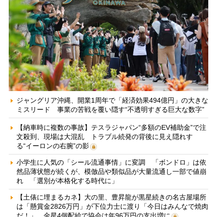
ジャングリア沖縄、開業1周年で「経済効果494億円」の大きな
ミスリード 事業の苦戦を覆い隠す“不透明すぎる巨大な数字”
【納車時に複数の事故】テスラジャパン“多額のEV補助金”で注
文殺到、現場は大混乱 トラブル続発の背後に見え隠れす
る“イーロンの右腕”の影
小学生に人気の「シール流通事情」に変調 「ボンドロ」は依
然品薄状態が続くが、模倣品や類似品が大量流通し一部で値崩
れ 「選別が本格化する時代に」
【土俵に埋まるカネ】大の里、豊昇龍が黒星続きの名古屋場所
は「懸賞金2826万円」が下位力士に渡り「今日はみんなで焼肉
だ！」 金星4個配給で協会は年96万円の支出増に