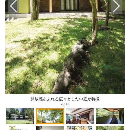
）
開放感あふれる広々とした中庭が特徴
2
/
13