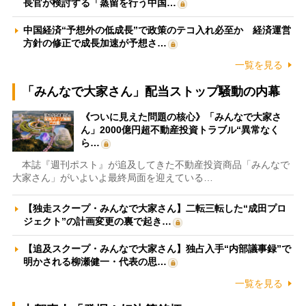
長官が検討する「蒸留を行う中国…
中国経済“予想外の低成長”で政策のテコ入れ必至か 経済運営
方針の修正で成長加速が予想さ…
一覧を見る
「みんなで大家さん」配当ストップ騒動の内幕
《ついに見えた問題の核心》「みんなで大家さ
ん」2000億円超不動産投資トラブル“異常なく
ら…
本誌『週刊ポスト』が追及してきた不動産投資商品「みんなで
大家さん」がいよいよ最終局面を迎えている…
【独走スクープ・みんなで大家さん】二転三転した“成田プロ
ジェクト”の計画変更の裏で起き…
【追及スクープ・みんなで大家さん】独占入手“内部議事録”で
明かされる柳瀬健一・代表の思…
一覧を見る