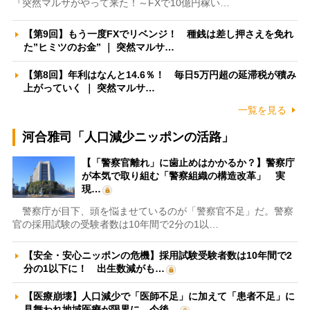
『突然マルサがやって来た！～FXで10億円稼い…
【第9回】もう一度FXでリベンジ！ 種銭は差し押さえを免れ
た”ヒミツのお金” ｜ 突然マルサ…
【第8回】年利はなんと14.6％！ 毎日5万円超の延滞税が積み
上がっていく ｜ 突然マルサ…
一覧を見る
河合雅司「人口減少ニッポンの活路」
【「警察官離れ」に歯止めはかかるか？】警察庁
が本気で取り組む「警察組織の構造改革」 実
現…
警察庁が目下、頭を悩ませているのが「警察官不足」だ。警察
官の採用試験の受験者数は10年間で2分の1以…
【安全・安心ニッポンの危機】採用試験受験者数は10年間で2
分の1以下に！ 出生数減がも…
【医療崩壊】人口減少で「医師不足」に加えて「患者不足」に
見舞われ地域医療が限界に 今後…