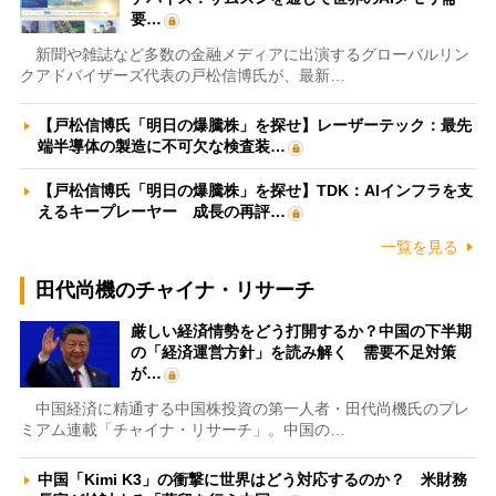
要…
新聞や雑誌など多数の金融メディアに出演するグローバルリン
クアドバイザーズ代表の戸松信博氏が、最新…
【戸松信博氏「明日の爆騰株」を探せ】レーザーテック：最先
端半導体の製造に不可欠な検査装…
【戸松信博氏「明日の爆騰株」を探せ】TDK：AIインフラを支
えるキープレーヤー 成長の再評…
一覧を見る
田代尚機のチャイナ・リサーチ
厳しい経済情勢をどう打開するか？中国の下半期
の「経済運営方針」を読み解く 需要不足対策
が…
中国経済に精通する中国株投資の第一人者・田代尚機氏のプレ
ミアム連載「チャイナ・リサーチ」。中国の…
中国「Kimi K3」の衝撃に世界はどう対応するのか？ 米財務