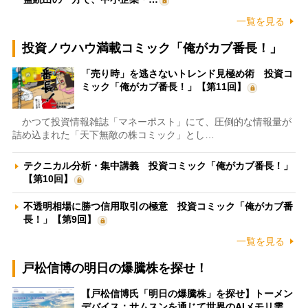
一覧を見る
投資ノウハウ満載コミック「俺がカブ番長！」
「売り時」を逃さないトレンド見極め術 投資コ
ミック「俺がカブ番長！」【第11回】
かつて投資情報雑誌「マネーポスト」にて、圧倒的な情報量が
詰め込まれた「天下無敵の株コミック」とし…
テクニカル分析・集中講義 投資コミック「俺がカブ番長！」
【第10回】
不透明相場に勝つ信用取引の極意 投資コミック「俺がカブ番
長！」【第9回】
一覧を見る
戸松信博の明日の爆騰株を探せ！
【戸松信博氏「明日の爆騰株」を探せ】トーメン
デバイス：サムスンを通じて世界のAIメモリ需