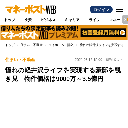
ログイン
トップ
投資
ビジネス
キャリア
ライフ
マネー
トップ
住まい・不動産
マイホーム・購入
憧れの軽井沢ライフを実現する豪邸
住まい・不動産
2021.08.12 15:00
週刊ポスト
憧れの軽井沢ライフを実現する豪邸を覗
き見 物件価格は9000万～3.5億円
Loaded
:
100.00%
/
Unmute