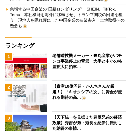
急増する中国企業の“国籍ロンダリング” SHEIN、TikTok、
Temu…本社機能を海外に移転させ、トランプ関税の回避を狙
う 現地人を隠れ蓑にした中国企業の農業参入・土地取得への
懸念も
ランキング
老舗遊技機メーカー・豊丸産業がパチ
1
ンコ事業停止の背景 大手と中小の格
差拡大に拍車…
【資産10億円超・かんちさんが厳
2
選！】「キオクシアの次」に資金が流
れる期待の高…
【天下統一を見据えた豊臣兄弟の経済
3
政策】秀吉が弟・秀長を紀伊に転封し
た納得の事情…