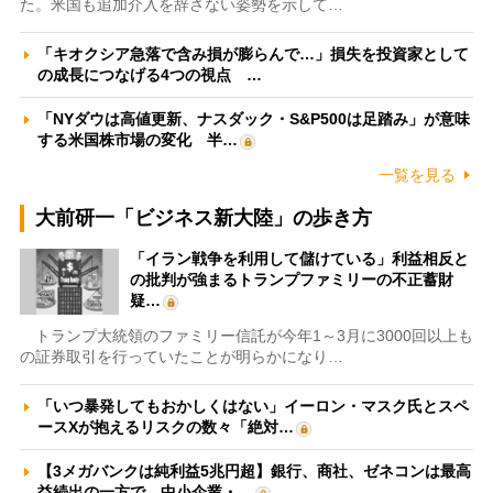
た。米国も追加介入を辞さない姿勢を示して…
「キオクシア急落で含み損が膨らんで…」損失を投資家として
の成長につなげる4つの視点 …
「NYダウは高値更新、ナスダック・S&P500は足踏み」が意味
する米国株市場の変化 半…
一覧を見る
大前研一「ビジネス新大陸」の歩き方
「イラン戦争を利用して儲けている」利益相反と
の批判が強まるトランプファミリーの不正蓄財
疑…
トランプ大統領のファミリー信託が今年1～3月に3000回以上も
の証券取引を行っていたことが明らかになり…
「いつ暴発してもおかしくはない」イーロン・マスク氏とスペ
ースXが抱えるリスクの数々「絶対…
【3メガバンクは純利益5兆円超】銀行、商社、ゼネコンは最高
益続出の一方で、中小企業・…