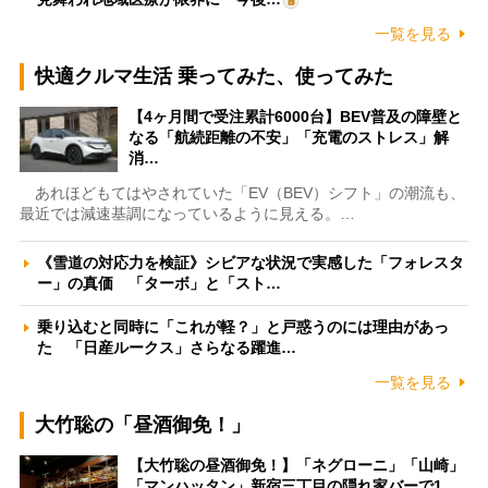
一覧を見る
快適クルマ生活 乗ってみた、使ってみた
【4ヶ月間で受注累計6000台】BEV普及の障壁と
なる「航続距離の不安」「充電のストレス」解
消…
あれほどもてはやされていた「EV（BEV）シフト」の潮流も、
最近では減速基調になっているように見える。…
《雪道の対応力を検証》シビアな状況で実感した「フォレスタ
ー」の真価 「ターボ」と「スト…
乗り込むと同時に「これが軽？」と戸惑うのには理由があっ
た 「日産ルークス」さらなる躍進…
一覧を見る
大竹聡の「昼酒御免！」
【大竹聡の昼酒御免！】「ネグローニ」「山崎」
「マンハッタン」新宿三丁目の隠れ家バーで1…