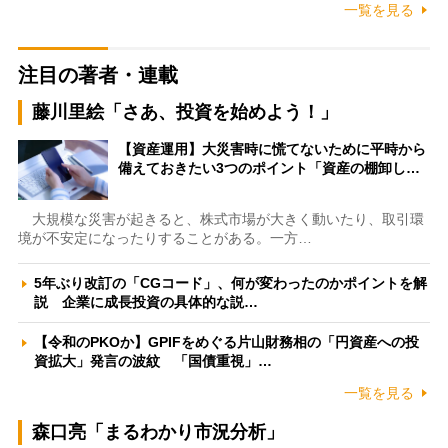
一覧を見る
注目の著者・連載
藤川里絵「さあ、投資を始めよう！」
【資産運用】大災害時に慌てないために平時から
備えておきたい3つのポイント「資産の棚卸し…
大規模な災害が起きると、株式市場が大きく動いたり、取引環
境が不安定になったりすることがある。一方…
5年ぶり改訂の「CGコード」、何が変わったのかポイントを解
説 企業に成長投資の具体的な説…
【令和のPKOか】GPIFをめぐる片山財務相の「円資産への投
資拡大」発言の波紋 「国債重視」…
一覧を見る
森口亮「まるわかり市況分析」