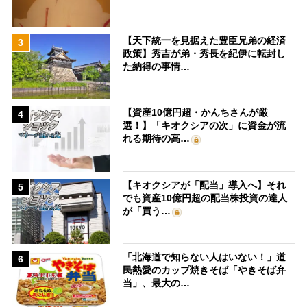
【天下統一を見据えた豊臣兄弟の経済
3
政策】秀吉が弟・秀長を紀伊に転封し
た納得の事情…
【資産10億円超・かんちさんが厳
4
選！】「キオクシアの次」に資金が流
れる期待の高…
【キオクシアが「配当」導入へ】それ
5
でも資産10億円超の配当株投資の達人
が「買う…
「北海道で知らない人はいない！」道
6
民熱愛のカップ焼きそば「やきそば弁
当」、最大の…