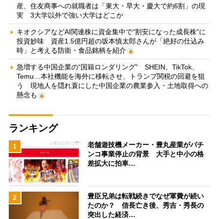
産、住友商事への就職者は「東大・早大・慶大で約6割」の現
実 3大学以外で強い大学はどこか
キオクシアなどAI関連株に資金集中で“割安になった成長株”に
投資妙味 資産1.5億円超の坂本慎太郎さんが「絶好の仕込み
時」と考える防衛・食品銘柄を紹介
急増する中国企業の“国籍ロンダリング” SHEIN、TikTok、
Temu…本社機能を海外に移転させ、トランプ関税の回避を狙
う 現地人を隠れ蓑にした中国企業の農業参入・土地取得への
懸念も
ランキング
老舗遊技機メーカー・豊丸産業がパチ
1
ンコ事業停止の背景 大手と中小の格
差拡大に拍車…
豊臣兄弟は転戦続きでなぜ軍費が続い
2
たのか？ 信長亡き後、秀吉・秀長の
突出した経済…