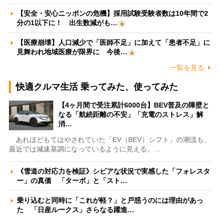
【安全・安心ニッポンの危機】採用試験受験者数は10年間で2
分の1以下に！ 出生数減がも…
【医療崩壊】人口減少で「医師不足」に加えて「患者不足」に
見舞われ地域医療が限界に 今後…
一覧を見る
快適クルマ生活 乗ってみた、使ってみた
【4ヶ月間で受注累計6000台】BEV普及の障壁と
なる「航続距離の不安」「充電のストレス」解
消…
あれほどもてはやされていた「EV（BEV）シフト」の潮流も、
最近では減速基調になっているように見える。…
《雪道の対応力を検証》シビアな状況で実感した「フォレスタ
ー」の真価 「ターボ」と「スト…
乗り込むと同時に「これが軽？」と戸惑うのには理由があっ
た 「日産ルークス」さらなる躍進…