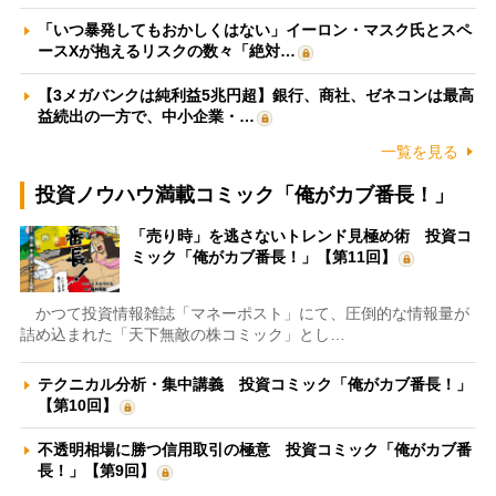
「いつ暴発してもおかしくはない」イーロン・マスク氏とスペ
ースXが抱えるリスクの数々「絶対…
【3メガバンクは純利益5兆円超】銀行、商社、ゼネコンは最高
益続出の一方で、中小企業・…
一覧を見る
投資ノウハウ満載コミック「俺がカブ番長！」
「売り時」を逃さないトレンド見極め術 投資コ
ミック「俺がカブ番長！」【第11回】
かつて投資情報雑誌「マネーポスト」にて、圧倒的な情報量が
詰め込まれた「天下無敵の株コミック」とし…
テクニカル分析・集中講義 投資コミック「俺がカブ番長！」
【第10回】
不透明相場に勝つ信用取引の極意 投資コミック「俺がカブ番
長！」【第9回】