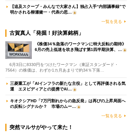
【追及スクープ・みんなで大家さん】独占入手“内部議事録”で
明かされる柳瀬健一・代表の思…
一覧を見る
古賀真人「発掘！好決算銘柄」
《株価34％急落のワークマンに特大反転の期待》
6月の売上低迷を吹き飛ばす第1四半期決算、…
6月3日に8330円をつけたワークマン（東証スタンダード・
7564）の株価は、わずか1カ月あまりで約34％下落…
三菱重工が「AIインフラの新たな主役」として再評価される気
運 エヌビディアとの提携でAI…
キオクシアHD「7万円割れからの急反発」は再びの上昇局面へ
の反転シグナルか？ 市場のムー…
一覧を見る
突然マルサがやって来た！