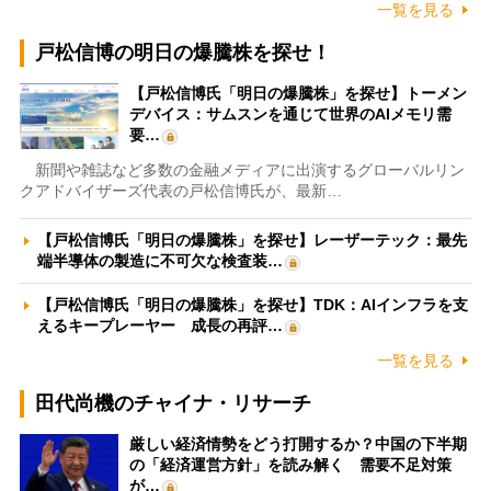
一覧を見る
戸松信博の明日の爆騰株を探せ！
【戸松信博氏「明日の爆騰株」を探せ】トーメン
デバイス：サムスンを通じて世界のAIメモリ需
要…
新聞や雑誌など多数の金融メディアに出演するグローバルリン
クアドバイザーズ代表の戸松信博氏が、最新…
【戸松信博氏「明日の爆騰株」を探せ】レーザーテック：最先
端半導体の製造に不可欠な検査装…
【戸松信博氏「明日の爆騰株」を探せ】TDK：AIインフラを支
えるキープレーヤー 成長の再評…
一覧を見る
田代尚機のチャイナ・リサーチ
厳しい経済情勢をどう打開するか？中国の下半期
の「経済運営方針」を読み解く 需要不足対策
が…