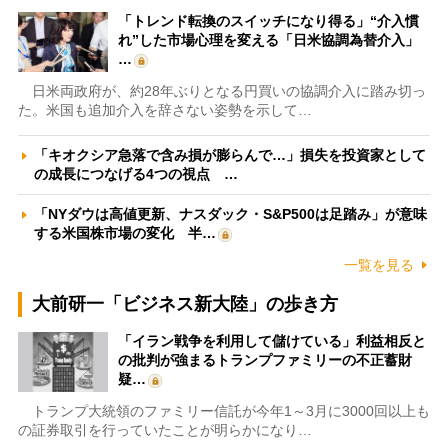
「トレンド転換のスイッチになり得る」“介入慣
れ”した市場心理を変える「日米協調為替介入」
…
日米両政府が、約28年ぶりとなる円買いの協調介入に踏み切っ
た。米国も追加介入を辞さない姿勢を示して…
「キオクシア急落で含み損が膨らんで…」損失を投資家として
の成長につなげる4つの視点 …
「NYダウは高値更新、ナスダック・S&P500は足踏み」が意味
する米国株市場の変化 半…
一覧を見る
大前研一「ビジネス新大陸」の歩き方
「イラン戦争を利用して儲けている」利益相反と
の批判が強まるトランプファミリーの不正蓄財
疑…
トランプ大統領のファミリー信託が今年1～3月に3000回以上も
の証券取引を行っていたことが明らかになり…