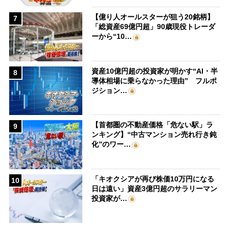
【億り人オールスターが狙う20銘柄】
7
「総資産69億円超」90歳現役トレーダ
ーから“10…
資産10億円超の投資家が明かす“AI・半
8
導体相場に乗らなかった理由” フルポ
ジション…
【首都圏の不動産価格「危ない駅」ラ
9
ンキング】“中古マンション売れ行き鈍
化”のワー…
「キオクシアが再び株価10万円になる
10
日は遠い」資産3億円超のサラリーマン
投資家が…