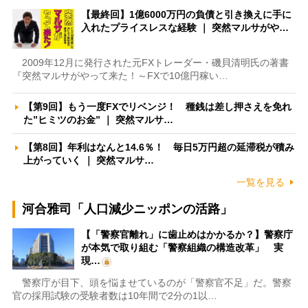
【最終回】1億6000万円の負債と引き換えに手に
入れたプライスレスな経験 ｜ 突然マルサがや…
2009年12月に発行された元FXトレーダー・磯貝清明氏の著書
『突然マルサがやって来た！～FXで10億円稼い…
【第9回】もう一度FXでリベンジ！ 種銭は差し押さえを免れ
た”ヒミツのお金” ｜ 突然マルサ…
【第8回】年利はなんと14.6％！ 毎日5万円超の延滞税が積み
上がっていく ｜ 突然マルサ…
一覧を見る
河合雅司「人口減少ニッポンの活路」
【「警察官離れ」に歯止めはかかるか？】警察庁
が本気で取り組む「警察組織の構造改革」 実
現…
警察庁が目下、頭を悩ませているのが「警察官不足」だ。警察
官の採用試験の受験者数は10年間で2分の1以…