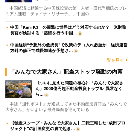
中国経済に精通する中国株投資の第一人者・田代尚機氏のプレ
ミアム連載「チャイナ・リサーチ」。中国の…
中国「Kimi K3」の衝撃に世界はどう対応するのか？ 米財務
長官が検討する「蒸留を行う中国…
中国経済“予想外の低成長”で政策のテコ入れ必至か 経済運営
方針の修正で成長加速が予想さ…
一覧を見る
「みんなで大家さん」配当ストップ騒動の内幕
《ついに見えた問題の核心》「みんなで大家さ
ん」2000億円超不動産投資トラブル“異常なく
ら…
本誌『週刊ポスト』が追及してきた不動産投資商品「みんなで
大家さん」がいよいよ最終局面を迎えている…
【独走スクープ・みんなで大家さん】二転三転した“成田プロ
ジェクト”の計画変更の裏で起き…