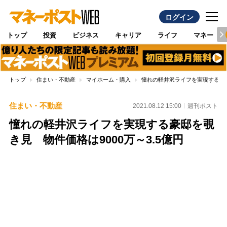
ログイン
トップ
投資
ビジネス
キャリア
ライフ
マネー
トップ
住まい・不動産
マイホーム・購入
憧れの軽井沢ライフを実現する豪邸
住まい・不動産
2021.08.12 15:00
週刊ポスト
憧れの軽井沢ライフを実現する豪邸を覗
き見 物件価格は9000万～3.5億円
Loaded
:
88.23%
/
Unmute