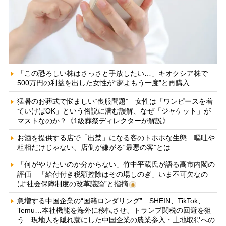
「この恐ろしい株はさっさと手放したい…」キオクシア株で
500万円の利益を出した女性が“夢よもう一度”と再購入
猛暑のお葬式で悩ましい“喪服問題” 女性は「ワンピースを着
ていけばOK」という俗説に潜む誤解、なぜ「ジャケット」が
マストなのか？《1級葬祭ディレクターが解説》
お酒を提供する店で「出禁」になる客のトホホな生態 嘔吐や
粗相だけじゃない、店側が嫌がる“最悪の客”とは
「何がやりたいのか分からない」竹中平蔵氏が語る高市内閣の
評価 「給付付き税額控除はその場しのぎ」いま不可欠なの
は“社会保障制度の改革議論”と指摘
急増する中国企業の“国籍ロンダリング” SHEIN、TikTok、
Temu…本社機能を海外に移転させ、トランプ関税の回避を狙
う 現地人を隠れ蓑にした中国企業の農業参入・土地取得への