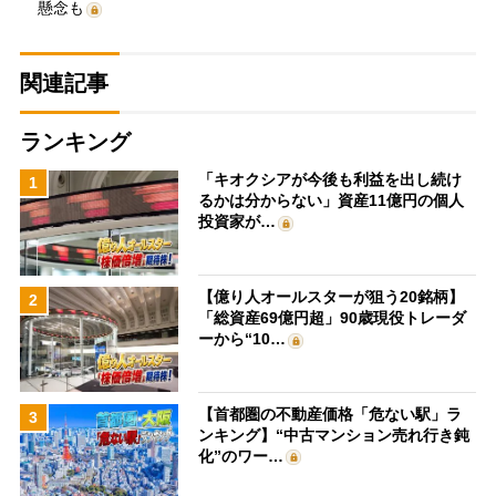
懸念も
関連記事
ランキング
「キオクシアが今後も利益を出し続け
1
るかは分からない」資産11億円の個人
投資家が…
【億り人オールスターが狙う20銘柄】
2
「総資産69億円超」90歳現役トレーダ
ーから“10…
【首都圏の不動産価格「危ない駅」ラ
3
ンキング】“中古マンション売れ行き鈍
化”のワー…