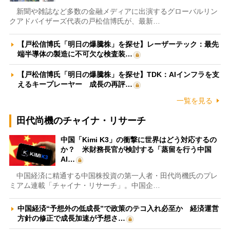
新聞や雑誌など多数の金融メディアに出演するグローバルリン
クアドバイザーズ代表の戸松信博氏が、最新…
【戸松信博氏「明日の爆騰株」を探せ】レーザーテック：最先
端半導体の製造に不可欠な検査装…
【戸松信博氏「明日の爆騰株」を探せ】TDK：AIインフラを支
えるキープレーヤー 成長の再評…
一覧を見る
田代尚機のチャイナ・リサーチ
中国「Kimi K3」の衝撃に世界はどう対応するの
か？ 米財務長官が検討する「蒸留を行う中国
AI…
中国経済に精通する中国株投資の第一人者・田代尚機氏のプレ
ミアム連載「チャイナ・リサーチ」。中国企…
中国経済“予想外の低成長”で政策のテコ入れ必至か 経済運営
方針の修正で成長加速が予想さ…