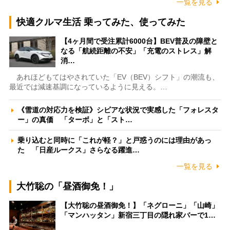
一覧を見る
快適クルマ生活 乗ってみた、使ってみた
【4ヶ月間で受注累計6000台】BEV普及の障壁と
なる「航続距離の不安」「充電のストレス」解
消…
あれほどもてはやされていた「EV（BEV）シフト」の潮流も、
最近では減速基調になっているように見える。…
《雪道の対応力を検証》シビアな状況で実感した「フォレスタ
ー」の真価 「ターボ」と「スト…
乗り込むと同時に「これが軽？」と戸惑うのには理由があっ
た 「日産ルークス」さらなる躍進…
一覧を見る
大竹聡の「昼酒御免！」
【大竹聡の昼酒御免！】「ネグローニ」「山崎」
「マンハッタン」新宿三丁目の隠れ家バーで1…