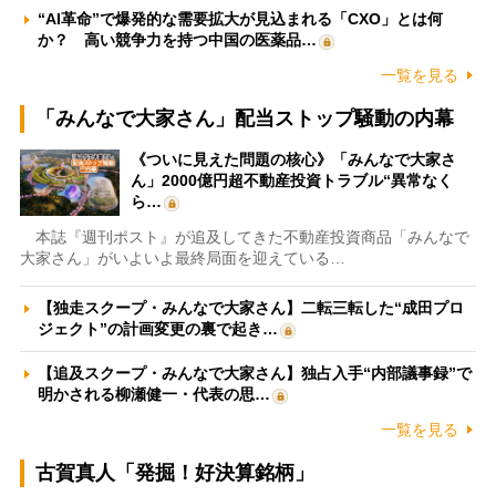
“AI革命”で爆発的な需要拡大が見込まれる「CXO」とは何
か？ 高い競争力を持つ中国の医薬品…
一覧を見る
「みんなで大家さん」配当ストップ騒動の内幕
《ついに見えた問題の核心》「みんなで大家さ
ん」2000億円超不動産投資トラブル“異常なく
ら…
本誌『週刊ポスト』が追及してきた不動産投資商品「みんなで
大家さん」がいよいよ最終局面を迎えている…
【独走スクープ・みんなで大家さん】二転三転した“成田プロ
ジェクト”の計画変更の裏で起き…
【追及スクープ・みんなで大家さん】独占入手“内部議事録”で
明かされる柳瀬健一・代表の思…
一覧を見る
古賀真人「発掘！好決算銘柄」