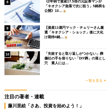
《2年弱で資産17.5倍の元証券マンが
8
「キオクシア急落で次に狙う」5銘柄を
公開》10…
【資産11億円マック・チェリーさん厳
9
選「キオクシア・ショック」後に大化
け期待4銘…
「失敗すると取り返しがつかない」葬
10
儀社の手を借りない「DIY葬」の落とし
穴 素人には…
一覧を見る
注目の著者・連載
藤川里絵「さあ、投資を始めよう！」