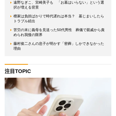
遠野なぎこ、宮崎美子も 「お墓はいらない」という選
択が増える背景
檀家は負担ばかりで時代遅れは本当？ 墓じまいしたら
トラブル続出
苦労の末に義母を見送った50代男性 葬儀で親戚から責
められ我慢の限界
藤村俊二さんの息子が明かす「密葬」しかできなかった
理由
注目TOPIC