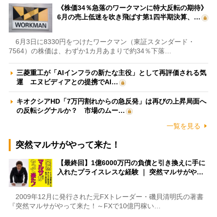
《株価34％急落のワークマンに特大反転の期待》
6月の売上低迷を吹き飛ばす第1四半期決算、…
6月3日に8330円をつけたワークマン（東証スタンダード・
7564）の株価は、わずか1カ月あまりで約34％下落…
三菱重工が「AIインフラの新たな主役」として再評価される気
運 エヌビディアとの提携でAI…
キオクシアHD「7万円割れからの急反発」は再びの上昇局面へ
の反転シグナルか？ 市場のムー…
一覧を見る
突然マルサがやって来た！
【最終回】1億6000万円の負債と引き換えに手に
入れたプライスレスな経験 ｜ 突然マルサがや…
2009年12月に発行された元FXトレーダー・磯貝清明氏の著書
『突然マルサがやって来た！～FXで10億円稼い…