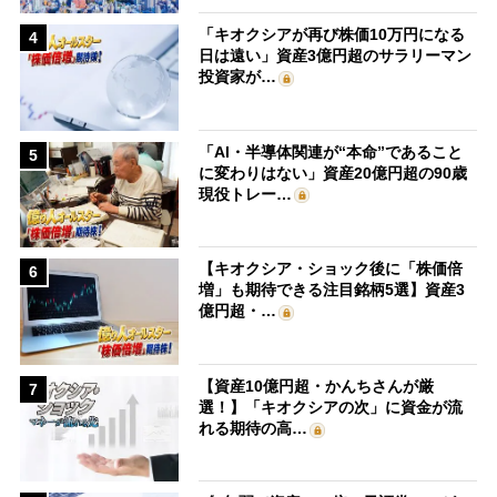
「キオクシアが再び株価10万円になる
4
日は遠い」資産3億円超のサラリーマン
投資家が…
「AI・半導体関連が“本命”であること
5
に変わりはない」資産20億円超の90歳
現役トレー…
【キオクシア・ショック後に「株価倍
6
増」も期待できる注目銘柄5選】資産3
億円超・…
【資産10億円超・かんちさんが厳
7
選！】「キオクシアの次」に資金が流
れる期待の高…