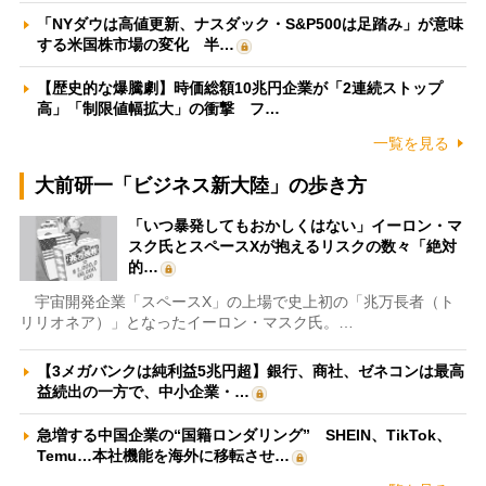
「NYダウは高値更新、ナスダック・S&P500は足踏み」が意味
する米国株市場の変化 半…
【歴史的な爆騰劇】時価総額10兆円企業が「2連続ストップ
高」「制限値幅拡大」の衝撃 フ…
一覧を見る
大前研一「ビジネス新大陸」の歩き方
「いつ暴発してもおかしくはない」イーロン・マ
スク氏とスペースXが抱えるリスクの数々「絶対
的…
宇宙開発企業「スペースX」の上場で史上初の「兆万長者（ト
リリオネア）」となったイーロン・マスク氏。…
【3メガバンクは純利益5兆円超】銀行、商社、ゼネコンは最高
益続出の一方で、中小企業・…
急増する中国企業の“国籍ロンダリング” SHEIN、TikTok、
Temu…本社機能を海外に移転させ…