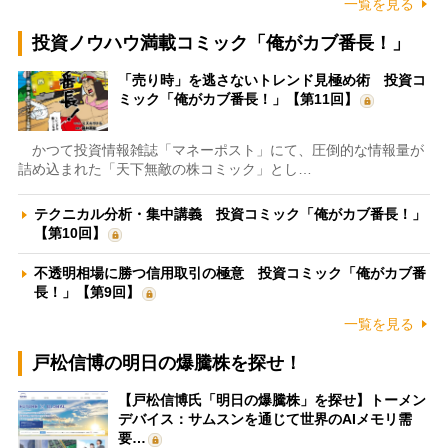
一覧を見る
投資ノウハウ満載コミック「俺がカブ番長！」
「売り時」を逃さないトレンド見極め術 投資コ
ミック「俺がカブ番長！」【第11回】
かつて投資情報雑誌「マネーポスト」にて、圧倒的な情報量が
詰め込まれた「天下無敵の株コミック」とし…
テクニカル分析・集中講義 投資コミック「俺がカブ番長！」
【第10回】
不透明相場に勝つ信用取引の極意 投資コミック「俺がカブ番
長！」【第9回】
一覧を見る
戸松信博の明日の爆騰株を探せ！
【戸松信博氏「明日の爆騰株」を探せ】トーメン
デバイス：サムスンを通じて世界のAIメモリ需
要…