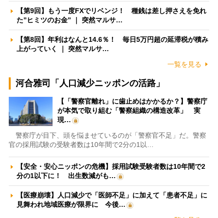
【第9回】もう一度FXでリベンジ！ 種銭は差し押さえを免れ
た”ヒミツのお金” ｜ 突然マルサ…
【第8回】年利はなんと14.6％！ 毎日5万円超の延滞税が積み
上がっていく ｜ 突然マルサ…
一覧を見る
河合雅司「人口減少ニッポンの活路」
【「警察官離れ」に歯止めはかかるか？】警察庁
が本気で取り組む「警察組織の構造改革」 実
現…
警察庁が目下、頭を悩ませているのが「警察官不足」だ。警察
官の採用試験の受験者数は10年間で2分の1以…
【安全・安心ニッポンの危機】採用試験受験者数は10年間で2
分の1以下に！ 出生数減がも…
【医療崩壊】人口減少で「医師不足」に加えて「患者不足」に
見舞われ地域医療が限界に 今後…