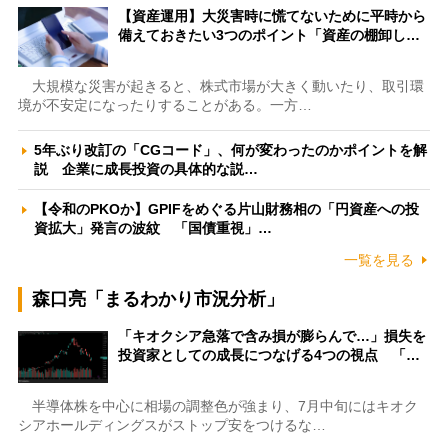
【資産運用】大災害時に慌てないために平時から
備えておきたい3つのポイント「資産の棚卸し…
大規模な災害が起きると、株式市場が大きく動いたり、取引環
境が不安定になったりすることがある。一方…
5年ぶり改訂の「CGコード」、何が変わったのかポイントを解
説 企業に成長投資の具体的な説…
【令和のPKOか】GPIFをめぐる片山財務相の「円資産への投
資拡大」発言の波紋 「国債重視」…
一覧を見る
森口亮「まるわかり市況分析」
「キオクシア急落で含み損が膨らんで…」損失を
投資家としての成長につなげる4つの視点 「…
半導体株を中心に相場の調整色が強まり、7月中旬にはキオク
シアホールディングスがストップ安をつけるな…