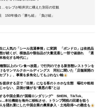
ま…セレブが軽井沢に構えた別荘の壮観
 150年後の「勝ち組」「負け組」
生に人気の「シール流通事情」に変調 「ボンドロ」は依然品
態が続くが、模倣品や類似品が大量流通し一部で値崩れ 「選
本格化する時代に」
0種類以上のパン食べ放題」で行列のできる新形態レストランを
けるサンマルクホールディングス 同社に聞いた「店舗展開の
セプト」、事業を多角化してもぶれない軸
を提供する店で「出禁」になる客のトホホな生態 嘔吐や粗相
じゃない、店側が嫌がる“最悪の客”とは
する中国企業の“国籍ロンダリング” SHEIN、TikTok、
mu…本社機能を海外に移転させ、トランプ関税の回避を狙う
人を隠れ蓑にした中国企業の農業参入・土地取得への懸念も