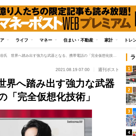
ア
ライフ
マネー
住まい・不動産
家計
トレ
楽天・三木谷氏 世界へ踏み出す強力な武器となる、携帯電話の「完全仮想化技術」
ラ
1
2021.08.19 07:00
週刊ポスト
世界へ踏み出す強力な武器
2
の「完全仮想化技術」
3
4