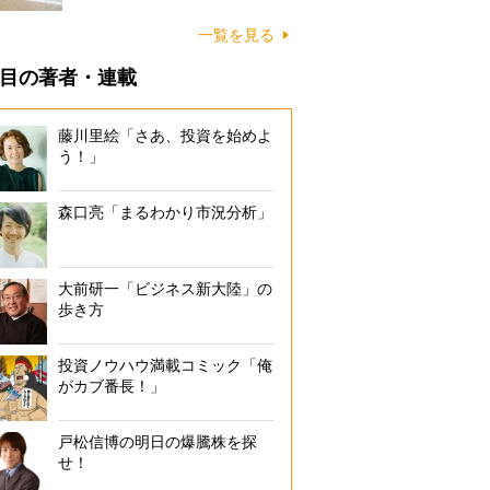
に…
一覧を見る
目の著者・連載
藤川里絵「さあ、投資を始めよ
う！」
森口亮「まるわかり市況分析」
大前研一「ビジネス新大陸」の
歩き方
投資ノウハウ満載コミック「俺
がカブ番長！」
戸松信博の明日の爆騰株を探
せ！