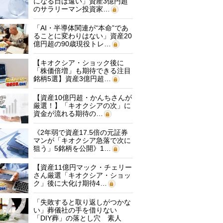
になる日は遠い」資産3億円超
のサラリーマン投資家…
「AI・半導体関連が“本命”であ
ることに変わりはない」資産20
億円超の90歳現役トレ…
【キオクシア・ショック後に
「株価倍増」も期待できる注目
銘柄5選】資産3億円超…
【資産10億円超・かんちさんが
厳選！】「キオクシアの次」に
資金が流れる期待の…
《2年弱で資産17.5倍の元証券
マンが「キオクシア急落で次に
狙う」5銘柄を公開》1…
【資産11億円マック・チェリー
さん厳選「キオクシア・ショッ
ク」後に大化け期待4…
「失敗すると取り返しがつかな
い」葬儀社の手を借りない
「DIY葬」の落とし穴 素人