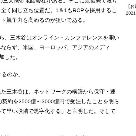
の三大携帯電話会社がある。そこに最後発で殴り
【お
全く同じ立ち位置だ。1＆1もRCPを採用するこ
202
スト競争力を高めるのが狙いである。
から、三木谷はオンライン・カンファレンスを開い
みならず、米国、ヨーロッパ、アジアのメディ
参加した。
するのか」
た三木谷は、ネットワークの構築から保守・運
の契約を2500億～3000億円で受注したことを明ら
めて早い段階で黒字化する」と言明した。そして