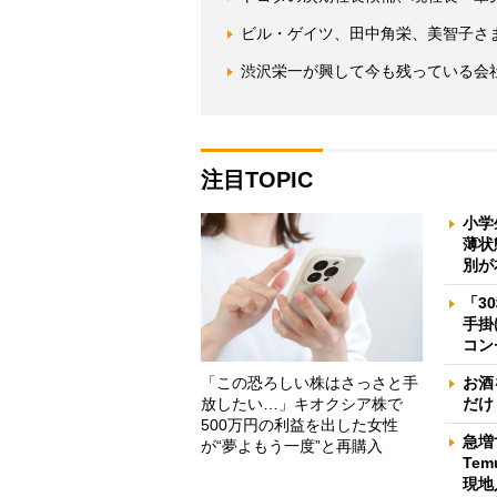
ビル・ゲイツ、田中角栄、美智子さ
渋沢栄一が興して今も残っている会社
注目TOPIC
小学
薄状
別が
「3
手掛
コン
「この恐ろしい株はさっさと手
お酒
放したい…」キオクシア株で
だけ
500万円の利益を出した女性
急増
が“夢よもう一度”と再購入
Te
現地