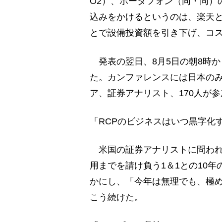
O2）、ボーダフォン（同・同）
込みをかけるというのは、楽天と
とで設備投資額を引き下げ、コ
発表の翌日、8月5日の朝8時
た。カンファレンスには日本の
ア、証券アナリスト、170人が
「RCPのビジネスはいつ黒字化
米国の証券アナリストに問われ
用までを請け負う1＆1との10年
かにし、「今年は無理でも、極
こう続けた。