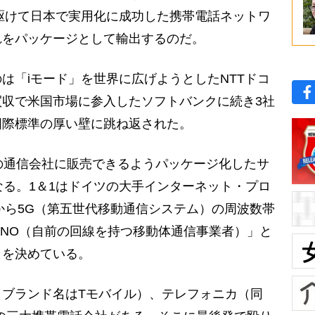
先駆けて日本で実用化に成功した携帯電話ネットワ
れをパッケージとして輸出するのだ。
「iモード」を世界に広げようとしたNTTドコ
収で米国市場に参入したソフトバンクに続き3社
国際標準の厚い壁に跳ね返された。
の通信会社に販売できるようパッケージ化したサ
なる。1＆1はドイツの大手インターネット・プロ
府から5G（第五世代移動通信システム）の周波数帯
NO（自前の回線を持つ移動体通信事業者）」と
とを決めている。
ブランド名はTモバイル）、テレフォニカ（同