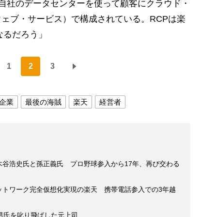
（自社のデータセンターを使って顧客にクラウド・
ェブ・サービス）で構成されている。RCPは楽
なるだろう」
1
2
3
企業
最後の海賊
楽天
経営者
木谷浩史氏と孫正義氏 プロ野球参入から17年、再び交わる
ットワーク完全仮想化実現の楽天 携帯電話参入での3年越
男氏を叱り飛ばした元上司