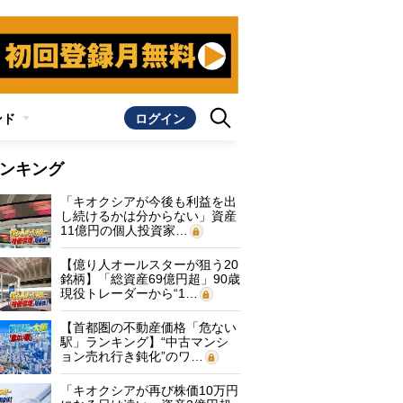
ンド
ログイン
ンキング
「キオクシアが今後も利益を出
し続けるかは分からない」資産
11億円の個人投資家…
【億り人オールスターが狙う20
銘柄】「総資産69億円超」90歳
現役トレーダーから“1…
【首都圏の不動産価格「危ない
駅」ランキング】“中古マンシ
ョン売れ行き鈍化”のワ…
「キオクシアが再び株価10万円