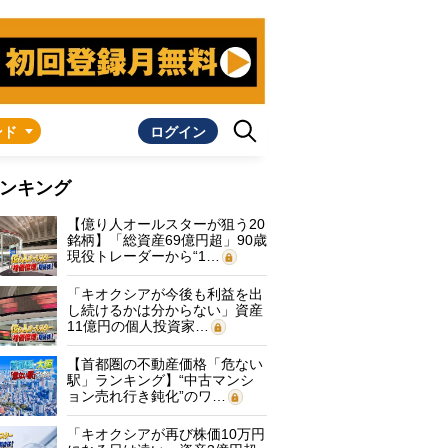
ンド
ログイン
ンキング
【億り人オールスターが狙う20
銘柄】「総資産69億円超」90歳
現役トレーダーから“1…
「キオクシアが今後も利益を出
し続けるかは分からない」資産
11億円の個人投資家…
【首都圏の不動産価格「危ない
駅」ランキング】“中古マンシ
ョン売れ行き鈍化”のワ…
「キオクシアが再び株価10万円