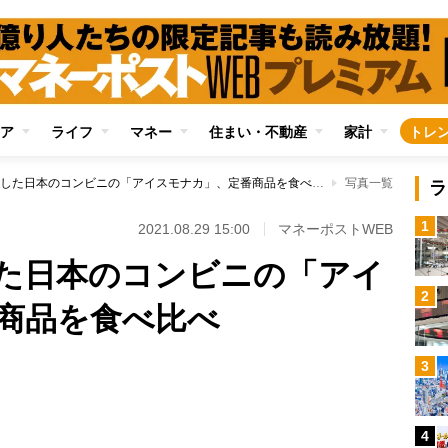
ア
ライフ
マネー
住まい・不動産
家計
トレ
海外記者も絶賛した日本のコンビニの「アイスモナカ」、定番商品を食べ比べ
写真一覧
ラ
1
2021.08.29 15:00
マネーポストWEB
た日本のコンビニの「アイ
2
商品を食べ比べ
3
Loaded
:
100.00%
4