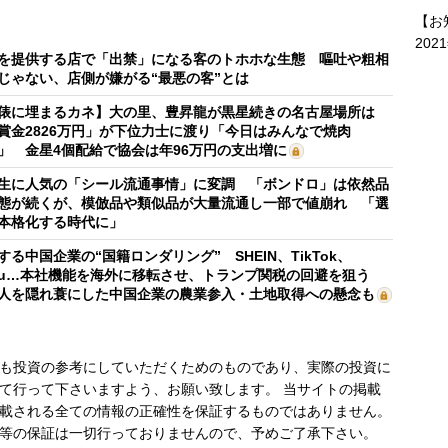
【お
202
を提供する店で「出禁」になる客のトホホな生態 嘔吐や粗相
じゃない、店側が嫌がる“最悪の客”とは
俵に埋まるカネ】大の里、豊昇龍が黒星続きの名古屋場所は
賞金2826万円」が下位力士に渡り「今日はみんなで焼肉
」 金星4個配給で協会は年96万円の支出増に
生に人気の「シール流通事情」に変調 「ボンドロ」は依然品
態が続くが、模倣品や類似品が大量流通し一部で値崩れ 「選
本格化する時代に」
する中国企業の“国籍ロンダリング” SHEIN、TikTok、
mu…本社機能を海外に移転させ、トランプ関税の回避を狙う
人を隠れ蓑にした中国企業の農業参入・土地取得への懸念も
も投資の参考にしていただくためのものであり、実際の投資に
て行って下さいますよう、お願い致します。 当サイトの掲載
載される全ての情報の正確性を保証するものではありません。
等の保証は一切行っておりませんので、予めご了承下さい。