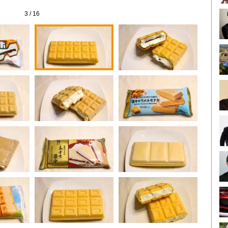
3
/
16