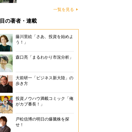
一覧を見る
目の著者・連載
藤川里絵「さあ、投資を始めよ
う！」
森口亮「まるわかり市況分析」
大前研一「ビジネス新大陸」の
歩き方
投資ノウハウ満載コミック「俺
がカブ番長！」
戸松信博の明日の爆騰株を探
せ！
森永製菓『チョコモナカジャンボ』。中に薄い板チョコが入