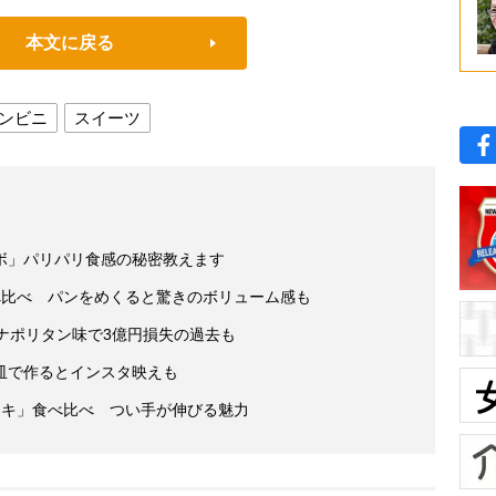
本文に戻る
ンビニ
スイーツ
ボ」パリパリ食感の秘密教えます
べ比べ パンをめくると驚きのボリューム感も
ナポリタン味で3億円損失の過去も
皿で作るとインスタ映えも
ーキ」食べ比べ つい手が伸びる魅力