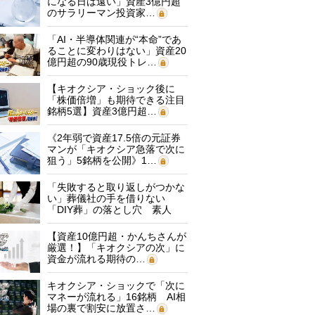
になる日は遠い」資産3億円超
のサラリーマン投資家…
「AI・半導体関連が“本命”であ
ることに変わりはない」資産20
億円超の90歳現役トレ…
【キオクシア・ショック後に
「株価倍増」も期待できる注目
銘柄5選】資産3億円超…
《2年弱で資産17.5倍の元証券
マンが「キオクシア急落で次に
狙う」5銘柄を公開》1…
「失敗すると取り返しがつかな
い」葬儀社の手を借りない
「DIY葬」の落とし穴 素人
に…
【資産10億円超・かんちさんが
厳選！】「キオクシアの次」に
資金が流れる期待の…
キオクシア・ショックで「次に
マネーが流れる」16銘柄 AI相
場の裏で割安に放置さ…