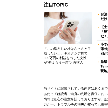
注目TOPIC
お酒
だけ
【土
「懸
だ！
小学
「この恐ろしい株はさっさと手
薄状
放したい…」キオクシア株で
別が
500万円の利益を出した女性
急増
が“夢よもう一度”と再購入
Te
現地
当サイトに記載されている内容はあくまで
あたっては読者ご自身の判断と責任におい
情報は細心の注意を払っておりますが、記
万が一、トラブル等の損失が被っても損害