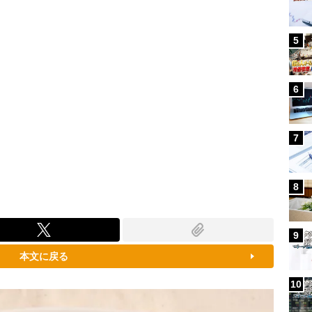
5
6
7
8
9
本文に戻る
10