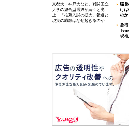
京都大・神戸大など、難関国立
猛暑
大学の総合型選抜が続々と廃
けば
止 「推薦入試の拡大」報道と
のか
現実の乖離はなぜ起きるのか
急増
Te
現地