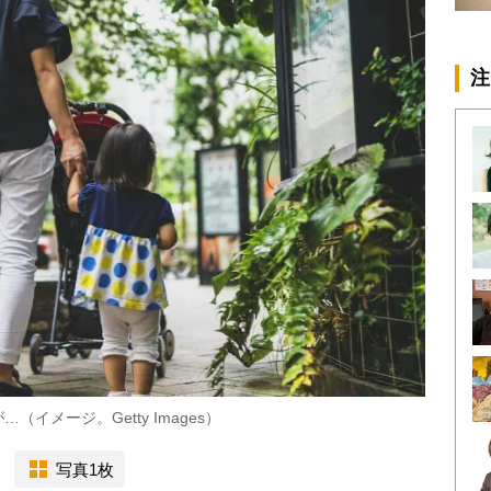
注
メージ。Getty Images）
写真1枚