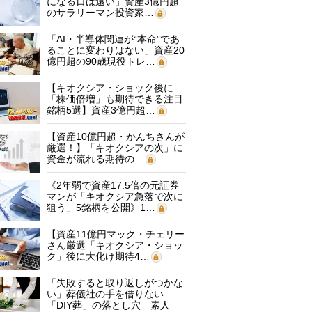
になる日は遠い」資産3億円超
のサラリーマン投資家…
「AI・半導体関連が“本命”であ
ることに変わりはない」資産20
億円超の90歳現役トレ…
【キオクシア・ショック後に
「株価倍増」も期待できる注目
銘柄5選】資産3億円超…
【資産10億円超・かんちさんが
厳選！】「キオクシアの次」に
資金が流れる期待の…
《2年弱で資産17.5倍の元証券
マンが「キオクシア急落で次に
狙う」5銘柄を公開》1…
【資産11億円マック・チェリー
さん厳選「キオクシア・ショッ
ク」後に大化け期待4…
「失敗すると取り返しがつかな
い」葬儀社の手を借りない
「DIY葬」の落とし穴 素人