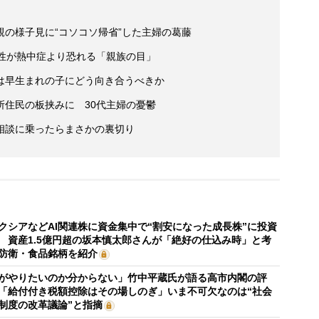
の様子見に“コソコソ帰省”した主婦の葛藤
女性が熱中症より恐れる「親族の目」
は早生まれの子にどう向き合うべきか
所住民の板挟みに 30代主婦の憂鬱
相談に乗ったらまさかの裏切り
クシアなどAI関連株に資金集中で“割安になった成長株”に投資
 資産1.5億円超の坂本慎太郎さんが「絶好の仕込み時」と考
防衛・食品銘柄を紹介
がやりたいのか分からない」竹中平蔵氏が語る高市内閣の評
「給付付き税額控除はその場しのぎ」いま不可欠なのは“社会
制度の改革議論”と指摘