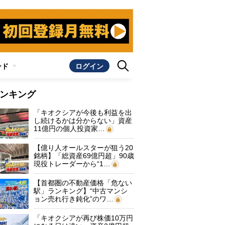
ンド
ログイン
ンキング
「キオクシアが今後も利益を出
し続けるかは分からない」資産
11億円の個人投資家…
【億り人オールスターが狙う20
銘柄】「総資産69億円超」90歳
現役トレーダーから“1…
【首都圏の不動産価格「危ない
駅」ランキング】“中古マンシ
ョン売れ行き鈍化”のワ…
「キオクシアが再び株価10万円