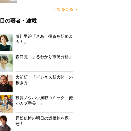
に…
一覧を見る
目の著者・連載
藤川里絵「さあ、投資を始めよ
う！」
森口亮「まるわかり市況分析」
大前研一「ビジネス新大陸」の
歩き方
投資ノウハウ満載コミック「俺
がカブ番長！」
戸松信博の明日の爆騰株を探
せ！