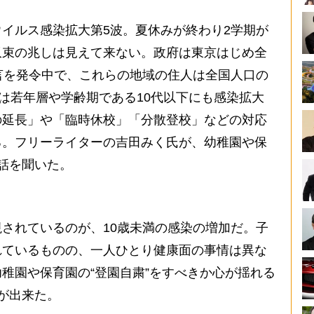
イルス感染拡大第5波。夏休みが終わり2学期が
収束の兆しは見えて来ない。政府は東京はじめ全
言を発令中で、これらの地域の住人は全国人口の
では若年層や学齢期である10代以下にも感染拡大
の延長」や「臨時休校」「分散登校」などの対応
る。フリーライターの吉田みく氏が、幼稚園や保
話を聞いた。
されているのが、10歳未満の感染の増加だ。子
れているものの、一人ひとり健康面の事情は異な
稚園や保育園の“登園自粛”をすべきか心が揺れる
が出来た。