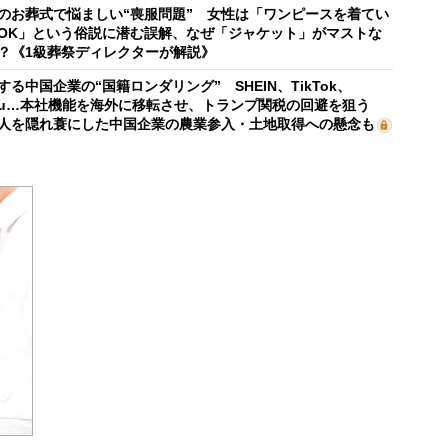
のお葬式で悩ましい“喪服問題” 女性は「ワンピースを着てい
OK」という俗説に潜む誤解、なぜ「ジャケット」がマストな
？《1級葬祭ディレクターが解説》
する中国企業の“国籍ロンダリング” SHEIN、TikTok、
mu…本社機能を海外に移転させ、トランプ関税の回避を狙う
人を隠れ蓑にした中国企業の農業参入・土地取得への懸念も