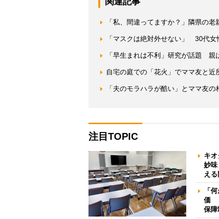
関連記事
「私、間違ってますか？」隣県の老親
「マスクは絶対外せない」 30代
「早生まれは不利」研究が話題 親
自宅の庭での「花火」でママ友と近
「夫のモラハラが酷い」とママ友の
注目TOPIC
キオ
妙味
える
「何
価 
保障