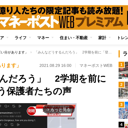
ア
ライフ
マネー
住まい・不動産
家計
トレ
言い分があります」
「みんなどうするんだろう」 2学期を前に「登園自粛」を迷う保護者たちの声
ラ
1
あります」
2021.08.29 16:00
マネーポストWEB
んだろう」 2学期を前に
2
う保護者たちの声
3
もっと見る
arrow_forward_ios
4