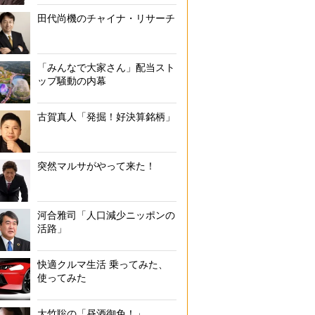
田代尚機のチャイナ・リサーチ
「みんなで大家さん」配当スト
ップ騒動の内幕
古賀真人「発掘！好決算銘柄」
突然マルサがやって来た！
河合雅司「人口減少ニッポンの
活路」
快適クルマ生活 乗ってみた、
使ってみた
大竹聡の「昼酒御免！」