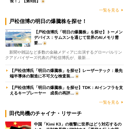
長！」【第9回】
一覧を見る
戸松信博の明日の爆騰株を探せ！
【戸松信博氏「明日の爆騰株」を探せ】トーメン
デバイス：サムスンを通じて世界のAIメモリ需
要…
新聞や雑誌など多数の金融メディアに出演するグローバルリン
クアドバイザーズ代表の戸松信博氏が、最新…
【戸松信博氏「明日の爆騰株」を探せ】レーザーテック：最先
端半導体の製造に不可欠な検査装…
【戸松信博氏「明日の爆騰株」を探せ】TDK：AIインフラを支
えるキープレーヤー 成長の再評…
一覧を見る
田代尚機のチャイナ・リサーチ
中国「Kimi K3」の衝撃に世界はどう対応するの