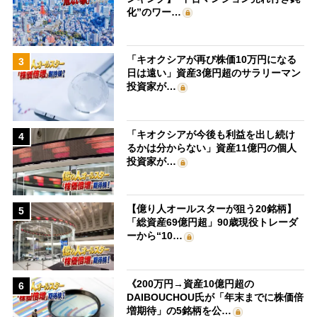
化”のワー…
「キオクシアが再び株価10万円になる
3
日は遠い」資産3億円超のサラリーマン
投資家が…
「キオクシアが今後も利益を出し続け
4
るかは分からない」資産11億円の個人
投資家が…
【億り人オールスターが狙う20銘柄】
5
「総資産69億円超」90歳現役トレーダ
ーから“10…
《200万円→資産10億円超の
6
DAIBOUCHOU氏が「年末までに株価倍
増期待」の5銘柄を公…