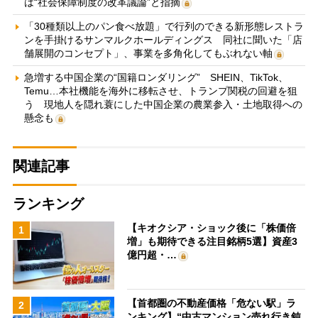
は“社会保障制度の改革議論”と指摘
「30種類以上のパン食べ放題」で行列のできる新形態レストラ
ンを手掛けるサンマルクホールディングス 同社に聞いた「店
舗展開のコンセプト」、事業を多角化してもぶれない軸
急増する中国企業の“国籍ロンダリング” SHEIN、TikTok、
Temu…本社機能を海外に移転させ、トランプ関税の回避を狙
う 現地人を隠れ蓑にした中国企業の農業参入・土地取得への
懸念も
関連記事
ランキング
【キオクシア・ショック後に「株価倍
1
増」も期待できる注目銘柄5選】資産3
億円超・…
【首都圏の不動産価格「危ない駅」ラ
2
ンキング】“中古マンション売れ行き鈍