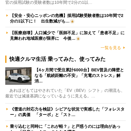
官の採用試験の受験者数は10年間で2分の1以…
【安全・安心ニッポンの危機】採用試験受験者数は10年間で2
分の1以下に！ 出生数減がも…
【医療崩壊】人口減少で「医師不足」に加えて「患者不足」に
見舞われ地域医療が限界に 今後…
一覧を見る
快適クルマ生活 乗ってみた、使ってみた
【4ヶ月間で受注累計6000台】BEV普及の障壁と
なる「航続距離の不安」「充電のストレス」解
消…
あれほどもてはやされていた「EV（BEV）シフト」の潮流も、
最近では減速基調になっているように見える。…
《雪道の対応力を検証》シビアな状況で実感した「フォレスタ
ー」の真価 「ターボ」と「スト…
乗り込むと同時に「これが軽？」と戸惑うのには理由があっ