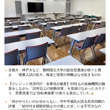
京都大・神戸大など、難関国立大学の総合型選抜が続々と廃
止 「推薦入試の拡大」報道と現実の乖離はなぜ起きるのか
【クレジット決済代行・全東信が破産】63社もの金融機関が融
資をしながら「20年以上の粉飾決算」を見抜けなかったカラク
リ 営業現場では“自転車操業”の焦りも表出していた
「何がやりたいのか分からない」竹中平蔵氏が語る高市内閣の
評価 「給付付き税額控除はその場しのぎ」いま不可欠なの