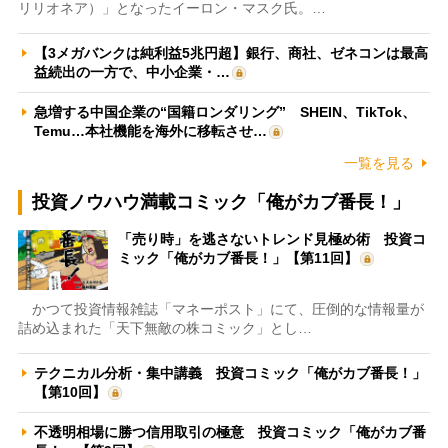
リリオネア）」となったイーロン・マスク氏。…
【3メガバンクは純利益5兆円超】銀行、商社、ゼネコンは最高
益続出の一方で、中小企業・…
急増する中国企業の“国籍ロンダリング” SHEIN、TikTok、
Temu…本社機能を海外に移転させ…
一覧を見る
投資ノウハウ満載コミック「俺がカブ番長！」
「売り時」を逃さないトレンド見極め術 投資コ
ミック「俺がカブ番長！」【第11回】
かつて投資情報雑誌「マネーポスト」にて、圧倒的な情報量が
詰め込まれた「天下無敵の株コミック」とし…
テクニカル分析・集中講義 投資コミック「俺がカブ番長！」
【第10回】
不透明相場に勝つ信用取引の極意 投資コミック「俺がカブ番