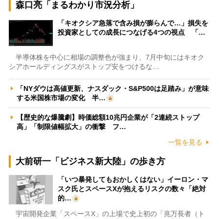
森口亮「まるわかり市況分析」
「キオクシア急落で含み損が膨らんで…」損失を
投資家としての成長につなげる4つの視点 「…
半導体株を中心に相場の調整色が強まり、7月中旬にはキオク
シアホールディングスがストップ安をつけるな…
「NYダウは高値更新、ナスダック・S&P500は足踏み」が意味
する米国株市場の変化 半…
【歴史的な爆騰劇】時価総額10兆円企業が「2連続ストップ
高」「制限値幅拡大」の衝撃 フ…
一覧を見る
大前研一「ビジネス新大陸」の歩き方
「いつ暴発してもおかしくはない」イーロン・マ
スク氏とスペースXが抱えるリスクの数々「絶対
的…
宇宙開発企業「スペースX」の上場で史上初の「兆万長者（ト