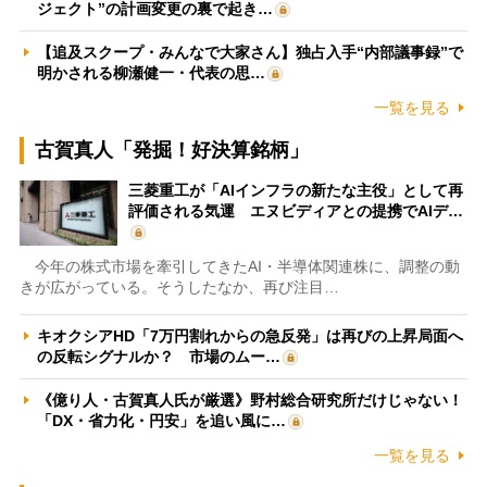
ジェクト”の計画変更の裏で起き…
【追及スクープ・みんなで大家さん】独占入手“内部議事録”で
明かされる柳瀬健一・代表の思…
一覧を見る
古賀真人「発掘！好決算銘柄」
三菱重工が「AIインフラの新たな主役」として再
評価される気運 エヌビディアとの提携でAIデ…
今年の株式市場を牽引してきたAI・半導体関連株に、調整の動
きが広がっている。そうしたなか、再び注目…
キオクシアHD「7万円割れからの急反発」は再びの上昇局面へ
の反転シグナルか？ 市場のムー…
《億り人・古賀真人氏が厳選》野村総合研究所だけじゃない！
「DX・省力化・円安」を追い風に…
一覧を見る