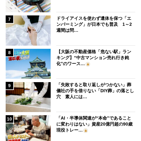
ドライアイスを使わず遺体を保つ「エ
7
ンバーミング」が日本でも普及 1～2
週間は問…
【大阪の不動産価格「危ない駅」ラン
8
キング】“中古マンション売れ行き鈍
化”のワース…
「失敗すると取り返しがつかない」葬
9
儀社の手を借りない「DIY葬」の落とし
穴 素人には…
「AI・半導体関連が“本命”であること
10
に変わりはない」資産20億円超の90歳
現役トレー…