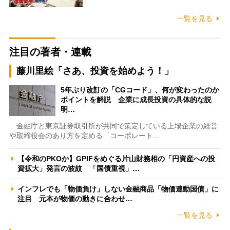
一覧を見る
注目の著者・連載
藤川里絵「さあ、投資を始めよう！」
5年ぶり改訂の「CGコード」、何が変わったのか
ポイントを解説 企業に成長投資の具体的な説
明…
金融庁と東京証券取引所が共同で策定している上場企業の経営
や取締役会のあり方を定める「コーポレート…
【令和のPKOか】GPIFをめぐる片山財務相の「円資産への投
資拡大」発言の波紋 「国債重視」…
インフレでも「物価負け」しない金融商品「物価連動国債」に
注目 元本が物価の動きに合わせ…
一覧を見る