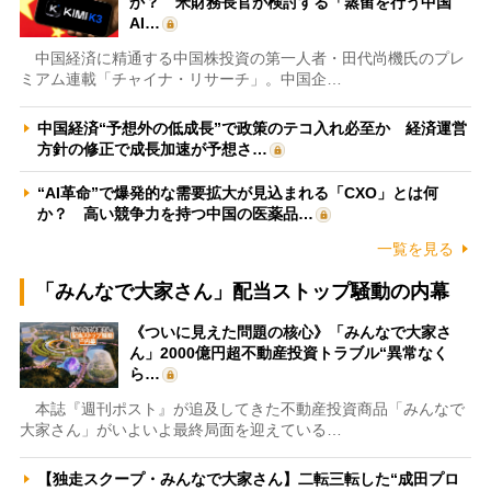
か？ 米財務長官が検討する「蒸留を行う中国
AI…
中国経済に精通する中国株投資の第一人者・田代尚機氏のプレ
ミアム連載「チャイナ・リサーチ」。中国企…
中国経済“予想外の低成長”で政策のテコ入れ必至か 経済運営
方針の修正で成長加速が予想さ…
“AI革命”で爆発的な需要拡大が見込まれる「CXO」とは何
か？ 高い競争力を持つ中国の医薬品…
一覧を見る
「みんなで大家さん」配当ストップ騒動の内幕
《ついに見えた問題の核心》「みんなで大家さ
ん」2000億円超不動産投資トラブル“異常なく
ら…
本誌『週刊ポスト』が追及してきた不動産投資商品「みんなで
大家さん」がいよいよ最終局面を迎えている…
【独走スクープ・みんなで大家さん】二転三転した“成田プロ