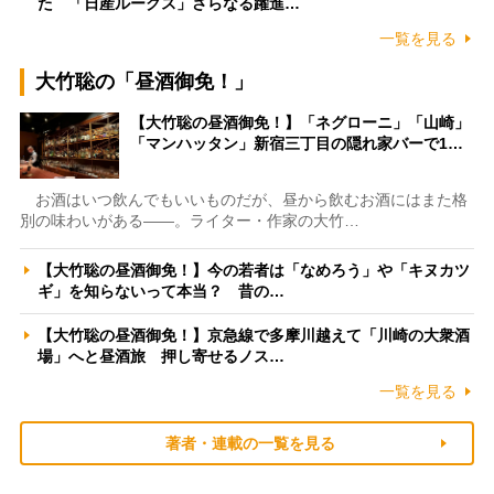
た 「日産ルークス」さらなる躍進…
一覧を見る
大竹聡の「昼酒御免！」
【大竹聡の昼酒御免！】「ネグローニ」「山崎」
「マンハッタン」新宿三丁目の隠れ家バーで1…
お酒はいつ飲んでもいいものだが、昼から飲むお酒にはまた格
別の味わいがある――。ライター・作家の大竹…
【大竹聡の昼酒御免！】今の若者は「なめろう」や「キヌカツ
ギ」を知らないって本当？ 昔の…
【大竹聡の昼酒御免！】京急線で多摩川越えて「川崎の大衆酒
場」へと昼酒旅 押し寄せるノス…
一覧を見る
著者・連載の一覧を見る