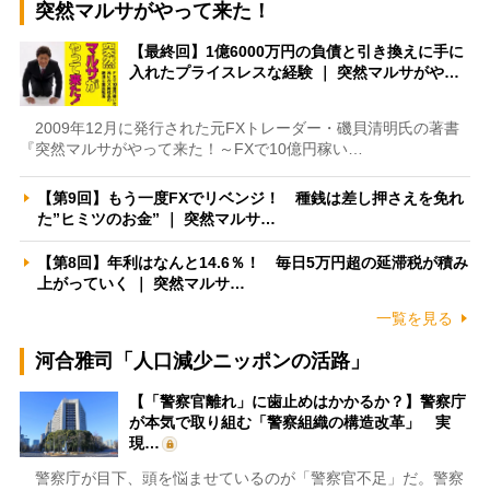
突然マルサがやって来た！
【最終回】1億6000万円の負債と引き換えに手に
入れたプライスレスな経験 ｜ 突然マルサがや…
2009年12月に発行された元FXトレーダー・磯貝清明氏の著書
『突然マルサがやって来た！～FXで10億円稼い…
【第9回】もう一度FXでリベンジ！ 種銭は差し押さえを免れ
た”ヒミツのお金” ｜ 突然マルサ…
【第8回】年利はなんと14.6％！ 毎日5万円超の延滞税が積み
上がっていく ｜ 突然マルサ…
一覧を見る
河合雅司「人口減少ニッポンの活路」
【「警察官離れ」に歯止めはかかるか？】警察庁
が本気で取り組む「警察組織の構造改革」 実
現…
警察庁が目下、頭を悩ませているのが「警察官不足」だ。警察