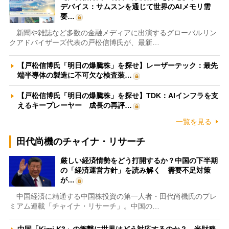
デバイス：サムスンを通じて世界のAIメモリ需
要…
新聞や雑誌など多数の金融メディアに出演するグローバルリン
クアドバイザーズ代表の戸松信博氏が、最新…
【戸松信博氏「明日の爆騰株」を探せ】レーザーテック：最先
端半導体の製造に不可欠な検査装…
【戸松信博氏「明日の爆騰株」を探せ】TDK：AIインフラを支
えるキープレーヤー 成長の再評…
一覧を見る
田代尚機のチャイナ・リサーチ
厳しい経済情勢をどう打開するか？中国の下半期
の「経済運営方針」を読み解く 需要不足対策
が…
中国経済に精通する中国株投資の第一人者・田代尚機氏のプレ
ミアム連載「チャイナ・リサーチ」。中国の…