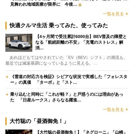
見舞われ地域医療が限界に 今後…
一覧を見る
快適クルマ生活 乗ってみた、使ってみた
【4ヶ月間で受注累計6000台】BEV普及の障壁と
なる「航続距離の不安」「充電のストレス」解
消…
あれほどもてはやされていた「EV（BEV）シフト」の潮流も、
最近では減速基調になっているように見える。…
《雪道の対応力を検証》シビアな状況で実感した「フォレスタ
ー」の真価 「ターボ」と「スト…
乗り込むと同時に「これが軽？」と戸惑うのには理由があっ
た 「日産ルークス」さらなる躍進…
一覧を見る
大竹聡の「昼酒御免！」
【大竹聡の昼酒御免！】「ネグローニ」「山崎」