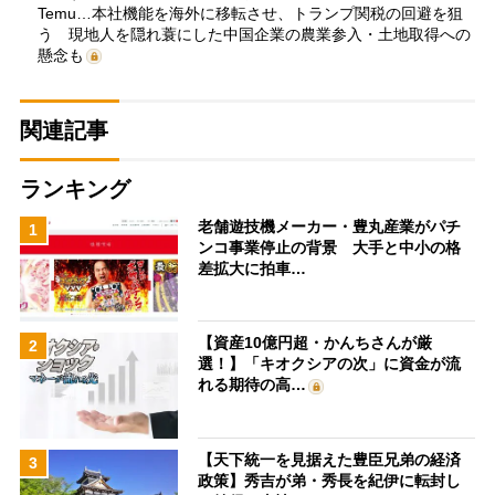
Temu…本社機能を海外に移転させ、トランプ関税の回避を狙
う 現地人を隠れ蓑にした中国企業の農業参入・土地取得への
懸念も
関連記事
ランキング
老舗遊技機メーカー・豊丸産業がパチ
1
ンコ事業停止の背景 大手と中小の格
差拡大に拍車…
【資産10億円超・かんちさんが厳
2
選！】「キオクシアの次」に資金が流
れる期待の高…
【天下統一を見据えた豊臣兄弟の経済
3
政策】秀吉が弟・秀長を紀伊に転封し