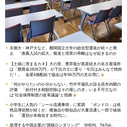
京都大・神戸大など、難関国立大学の総合型選抜が続々と廃
止 「推薦入試の拡大」報道と現実の乖離はなぜ起きるのか
【土俵に埋まるカネ】大の里、豊昇龍が黒星続きの名古屋場所
は「懸賞金2826万円」が下位力士に渡り「今日はみんなで焼肉
だ！」 金星4個配給で協会は年96万円の支出増に
「何がやりたいのか分からない」竹中平蔵氏が語る高市内閣の
評価 「給付付き税額控除はその場しのぎ」いま不可欠なの
は“社会保障制度の改革議論”と指摘
小学生に人気の「シール流通事情」に変調 「ボンドロ」は依
然品薄状態が続くが、模倣品や類似品が大量流通し一部で値崩
れ 「選別が本格化する時代に」
急増する中国企業の“国籍ロンダリング” SHEIN、TikTok、