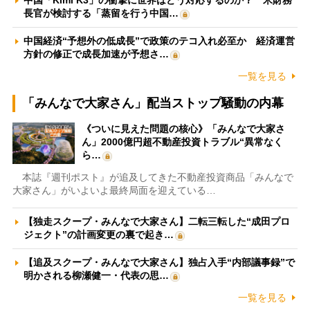
中国「Kimi K3」の衝撃に世界はどう対応するのか？ 米財務
長官が検討する「蒸留を行う中国…
中国経済“予想外の低成長”で政策のテコ入れ必至か 経済運営
方針の修正で成長加速が予想さ…
一覧を見る
「みんなで大家さん」配当ストップ騒動の内幕
《ついに見えた問題の核心》「みんなで大家さ
ん」2000億円超不動産投資トラブル“異常なく
ら…
本誌『週刊ポスト』が追及してきた不動産投資商品「みんなで
大家さん」がいよいよ最終局面を迎えている…
【独走スクープ・みんなで大家さん】二転三転した“成田プロ
ジェクト”の計画変更の裏で起き…
【追及スクープ・みんなで大家さん】独占入手“内部議事録”で
明かされる柳瀬健一・代表の思…
一覧を見る