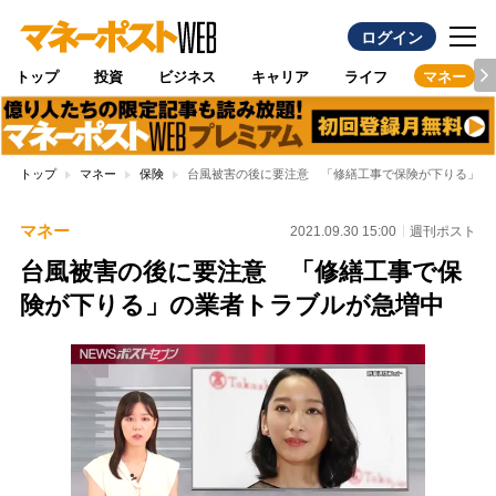
ログイン
トップ
投資
ビジネス
キャリア
ライフ
マネー
トップ
マネー
保険
台風被害の後に要注意 「修繕工事で保険が下りる」の
マネー
2021.09.30 15:00
週刊ポスト
台風被害の後に要注意 「修繕工事で保
険が下りる」の業者トラブルが急増中