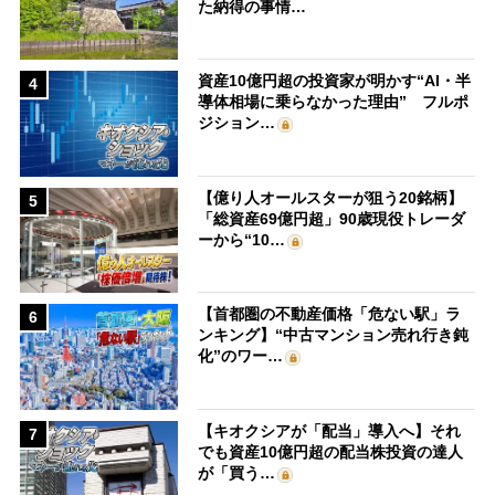
た納得の事情…
資産10億円超の投資家が明かす“AI・半
4
導体相場に乗らなかった理由” フルポ
ジション…
【億り人オールスターが狙う20銘柄】
5
「総資産69億円超」90歳現役トレーダ
ーから“10…
【首都圏の不動産価格「危ない駅」ラ
6
ンキング】“中古マンション売れ行き鈍
化”のワー…
【キオクシアが「配当」導入へ】それ
7
でも資産10億円超の配当株投資の達人
が「買う…