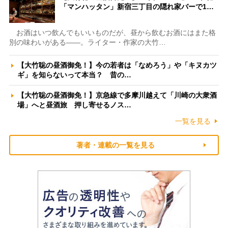
「マンハッタン」新宿三丁目の隠れ家バーで1…
お酒はいつ飲んでもいいものだが、昼から飲むお酒にはまた格
別の味わいがある――。ライター・作家の大竹…
【大竹聡の昼酒御免！】今の若者は「なめろう」や「キヌカツ
ギ」を知らないって本当？ 昔の…
【大竹聡の昼酒御免！】京急線で多摩川越えて「川崎の大衆酒
場」へと昼酒旅 押し寄せるノス…
一覧を見る
著者・連載の一覧を見る