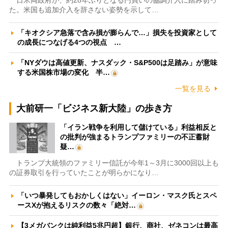
日米両政府が、約28年ぶりとなる円買いの協調介入に踏み切っ
た。米国も追加介入を辞さない姿勢を示して…
「キオクシア急落で含み損が膨らんで…」損失を投資家として
の成長につなげる4つの視点 …
「NYダウは高値更新、ナスダック・S&P500は足踏み」が意味
する米国株市場の変化 半…
一覧を見る
大前研一「ビジネス新大陸」の歩き方
「イラン戦争を利用して儲けている」利益相反と
の批判が強まるトランプファミリーの不正蓄財
疑…
トランプ大統領のファミリー信託が今年1～3月に3000回以上も
の証券取引を行っていたことが明らかになり…
「いつ暴発してもおかしくはない」イーロン・マスク氏とスペ
ースXが抱えるリスクの数々「絶対…
【3メガバンクは純利益5兆円超】銀行、商社、ゼネコンは最高