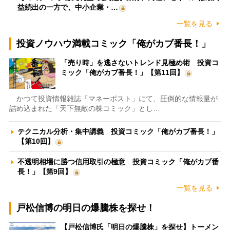
益続出の一方で、中小企業・…
一覧を見る
投資ノウハウ満載コミック「俺がカブ番長！」
「売り時」を逃さないトレンド見極め術 投資コ
ミック「俺がカブ番長！」【第11回】
かつて投資情報雑誌「マネーポスト」にて、圧倒的な情報量が
詰め込まれた「天下無敵の株コミック」とし…
テクニカル分析・集中講義 投資コミック「俺がカブ番長！」
【第10回】
不透明相場に勝つ信用取引の極意 投資コミック「俺がカブ番
長！」【第9回】
一覧を見る
戸松信博の明日の爆騰株を探せ！
【戸松信博氏「明日の爆騰株」を探せ】トーメン