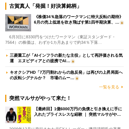
古賀真人「発掘！好決算銘柄」
《株価34％急落のワークマンに特大反転の期待》
6月の売上低迷を吹き飛ばす第1四半期決算、…
6月3日に8330円をつけたワークマン（東証スタンダード・
7564）の株価は、わずか1カ月あまりで約34％下落…
三菱重工が「AIインフラの新たな主役」として再評価される気
運 エヌビディアとの提携でAI…
キオクシアHD「7万円割れからの急反発」は再びの上昇局面へ
の反転シグナルか？ 市場のムー…
一覧を見る
突然マルサがやって来た！
【最終回】1億6000万円の負債と引き換えに手に
入れたプライスレスな経験 ｜ 突然マルサがや…