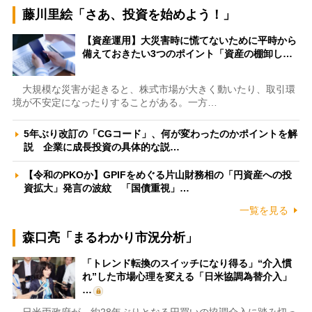
藤川里絵「さあ、投資を始めよう！」
【資産運用】大災害時に慌てないために平時から
備えておきたい3つのポイント「資産の棚卸し…
大規模な災害が起きると、株式市場が大きく動いたり、取引環
境が不安定になったりすることがある。一方…
5年ぶり改訂の「CGコード」、何が変わったのかポイントを解
説 企業に成長投資の具体的な説…
【令和のPKOか】GPIFをめぐる片山財務相の「円資産への投
資拡大」発言の波紋 「国債重視」…
一覧を見る
森口亮「まるわかり市況分析」
「トレンド転換のスイッチになり得る」“介入慣
れ”した市場心理を変える「日米協調為替介入」
…