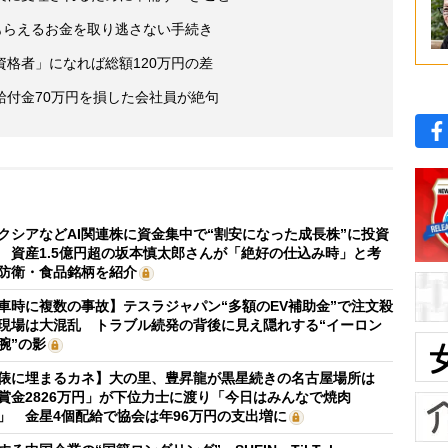
もらえるお金を取り逃さない手続き
格者」になれば総額120万円の差
給付金70万円を損した会社員が絶句
クシアなどAI関連株に資金集中で“割安になった成長株”に投資
 資産1.5億円超の坂本慎太郎さんが「絶好の仕込み時」と考
防衛・食品銘柄を紹介
車時に複数の事故】テスラジャパン“多額のEV補助金”で注文殺
現場は大混乱 トラブル続発の背後に見え隠れする“イーロン
腕”の影
俵に埋まるカネ】大の里、豊昇龍が黒星続きの名古屋場所は
賞金2826万円」が下位力士に渡り「今日はみんなで焼肉
」 金星4個配給で協会は年96万円の支出増に