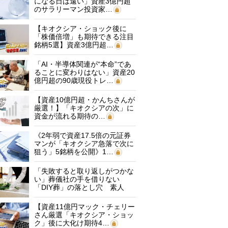
になる日は遠い」資産3億円超
のサラリーマン投資家…
【キオクシア・ショック後に
「株価倍増」も期待できる注目
銘柄5選】資産3億円超…
「AI・半導体関連が“本命”であ
ることに変わりはない」資産20
億円超の90歳現役トレ…
【資産10億円超・かんちさんが
厳選！】「キオクシアの次」に
資金が流れる期待の…
《2年弱で資産17.5倍の元証券
マンが「キオクシア急落で次に
狙う」5銘柄を公開》1…
「失敗すると取り返しがつかな
い」葬儀社の手を借りない
「DIY葬」の落とし穴 素人
に…
【資産11億円マック・チェリー
さん厳選「キオクシア・ショッ
ク」後に大化け期待4…