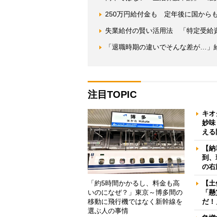
250万円給付金も 定年後に国から
失業給付の賢い活用法 「特定受給資
「退職時期の違いでそんな差が…」
注目TOPIC
キオ
妙味
える
【納
到、
の右
「約5時間かかるし、料金も高
【土
いのになぜ？」東京～博多間の
「懸
移動に飛行機ではなく新幹線を
だ！
選ぶ人の事情