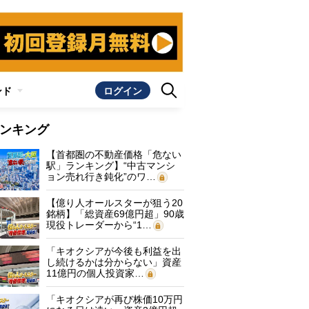
ンド
ログイン
ンキング
【首都圏の不動産価格「危ない
駅」ランキング】“中古マンシ
ョン売れ行き鈍化”のワ…
【億り人オールスターが狙う20
銘柄】「総資産69億円超」90歳
現役トレーダーから“1…
「キオクシアが今後も利益を出
し続けるかは分からない」資産
11億円の個人投資家…
「キオクシアが再び株価10万円