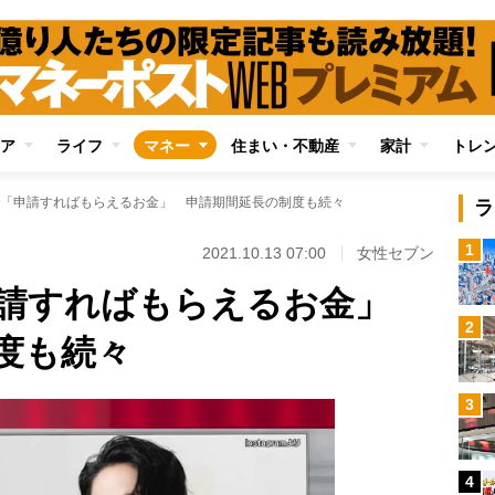
ア
ライフ
マネー
住まい・不動産
家計
トレ
「申請すればもらえるお金」 申請期間延長の制度も続々
ラ
1
2021.10.13 07:00
女性セブン
申請すればもらえるお金」
2
度も続々
3
4