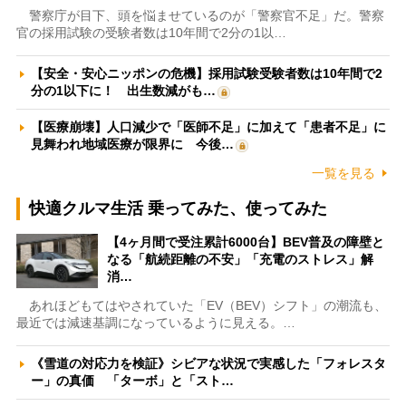
警察庁が目下、頭を悩ませているのが「警察官不足」だ。警察
官の採用試験の受験者数は10年間で2分の1以…
【安全・安心ニッポンの危機】採用試験受験者数は10年間で2
分の1以下に！ 出生数減がも…
【医療崩壊】人口減少で「医師不足」に加えて「患者不足」に
見舞われ地域医療が限界に 今後…
一覧を見る
快適クルマ生活 乗ってみた、使ってみた
【4ヶ月間で受注累計6000台】BEV普及の障壁と
なる「航続距離の不安」「充電のストレス」解
消…
あれほどもてはやされていた「EV（BEV）シフト」の潮流も、
最近では減速基調になっているように見える。…
《雪道の対応力を検証》シビアな状況で実感した「フォレスタ
ー」の真価 「ターボ」と「スト…