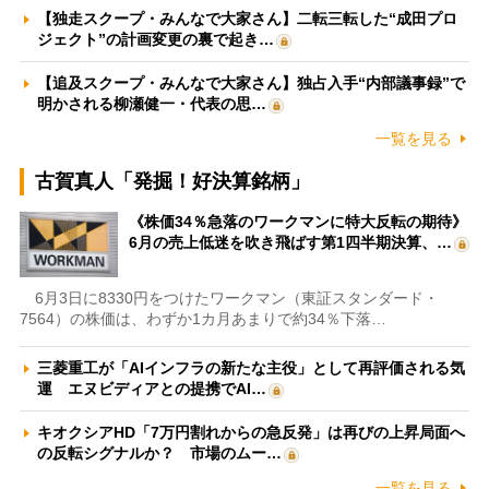
【独走スクープ・みんなで大家さん】二転三転した“成田プロ
ジェクト”の計画変更の裏で起き…
【追及スクープ・みんなで大家さん】独占入手“内部議事録”で
明かされる柳瀬健一・代表の思…
一覧を見る
古賀真人「発掘！好決算銘柄」
《株価34％急落のワークマンに特大反転の期待》
6月の売上低迷を吹き飛ばす第1四半期決算、…
6月3日に8330円をつけたワークマン（東証スタンダード・
7564）の株価は、わずか1カ月あまりで約34％下落…
三菱重工が「AIインフラの新たな主役」として再評価される気
運 エヌビディアとの提携でAI…
キオクシアHD「7万円割れからの急反発」は再びの上昇局面へ
の反転シグナルか？ 市場のムー…
一覧を見る