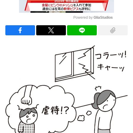
Powered by 
GliaStudios
Mute