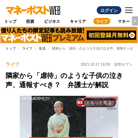
ログイン
トップ
投資
ビジネス
キャリア
ライフ
マネー
トップ
ライフ
生活
隣家から「虐待」のような子供の泣き声、通報すべき？
ライフ
2021.10.17 16:00
女性セブン
隣家から「虐待」のような子供の泣き
声、通報すべき？ 弁護士が解説
もっと見る
arrow_forward_ios