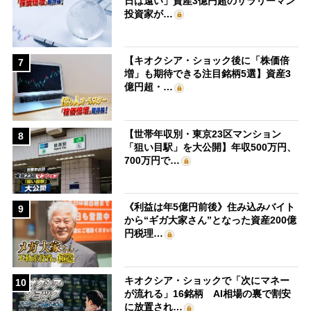
日は遠い」資産3億円超のサラリーマン
投資家が…
【キオクシア・ショック後に「株価倍
7
増」も期待できる注目銘柄5選】資産3
億円超・…
【世帯年収別・東京23区マンション
8
「狙い目駅」を大公開】年収500万円、
700万円で…
《利益は年5億円前後》住み込みバイト
9
から“ギガ大家さん”となった資産200億
円税理…
キオクシア・ショックで「次にマネー
10
が流れる」16銘柄 AI相場の裏で割安
に放置され…