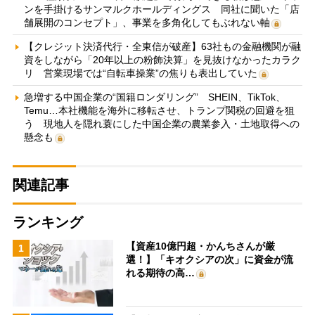
ンを手掛けるサンマルクホールディングス 同社に聞いた「店
舗展開のコンセプト」、事業を多角化してもぶれない軸
【クレジット決済代行・全東信が破産】63社もの金融機関が融
資をしながら「20年以上の粉飾決算」を見抜けなかったカラク
リ 営業現場では“自転車操業”の焦りも表出していた
急増する中国企業の“国籍ロンダリング” SHEIN、TikTok、
Temu…本社機能を海外に移転させ、トランプ関税の回避を狙
う 現地人を隠れ蓑にした中国企業の農業参入・土地取得への
懸念も
関連記事
ランキング
【資産10億円超・かんちさんが厳
1
選！】「キオクシアの次」に資金が流
れる期待の高…