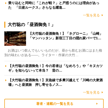
乗り込むと同時に「これが軽？」と戸惑うのには理由があっ
た 「日産ルークス」さらなる躍進…
一覧を見る
大竹聡の「昼酒御免！」
【大竹聡の昼酒御免！】「ネグローニ」「山崎」
「マンハッタン」新宿三丁目の隠れ家バーで1…
お酒はいつ飲んでもいいものだが、昼から飲むお酒にはまた格
別の味わいがある――。ライター・作家の大竹…
【大竹聡の昼酒御免！】今の若者は「なめろう」や「キヌカツ
ギ」を知らないって本当？ 昔の…
【大竹聡の昼酒御免！】京急線で多摩川越えて「川崎の大衆酒
場」へと昼酒旅 押し寄せるノス…
一覧を見る
著者・連載の一覧を見る