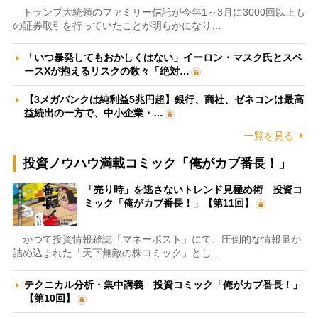
トランプ大統領のファミリー信託が今年1～3月に3000回以上も
の証券取引を行っていたことが明らかになり…
「いつ暴発してもおかしくはない」イーロン・マスク氏とスペ
ースXが抱えるリスクの数々「絶対…
【3メガバンクは純利益5兆円超】銀行、商社、ゼネコンは最高
益続出の一方で、中小企業・…
一覧を見る
投資ノウハウ満載コミック「俺がカブ番長！」
「売り時」を逃さないトレンド見極め術 投資コ
ミック「俺がカブ番長！」【第11回】
かつて投資情報雑誌「マネーポスト」にて、圧倒的な情報量が
詰め込まれた「天下無敵の株コミック」とし…
テクニカル分析・集中講義 投資コミック「俺がカブ番長！」
【第10回】