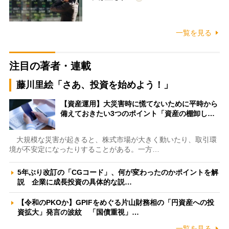
一覧を見る
注目の著者・連載
藤川里絵「さあ、投資を始めよう！」
【資産運用】大災害時に慌てないために平時から
備えておきたい3つのポイント「資産の棚卸し…
大規模な災害が起きると、株式市場が大きく動いたり、取引環
境が不安定になったりすることがある。一方…
5年ぶり改訂の「CGコード」、何が変わったのかポイントを解
説 企業に成長投資の具体的な説…
【令和のPKOか】GPIFをめぐる片山財務相の「円資産への投
資拡大」発言の波紋 「国債重視」…
一覧を見る