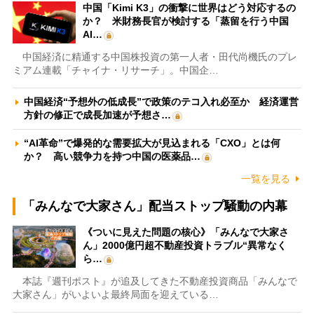
中国「Kimi K3」の衝撃に世界はどう対応するの
か？ 米財務長官が検討する「蒸留を行う中国
AI…
中国経済に精通する中国株投資の第一人者・田代尚機氏のプレ
ミアム連載「チャイナ・リサーチ」。中国企…
中国経済“予想外の低成長”で政策のテコ入れ必至か 経済運営
方針の修正で成長加速が予想さ…
“AI革命”で爆発的な需要拡大が見込まれる「CXO」とは何
か？ 高い競争力を持つ中国の医薬品…
一覧を見る
「みんなで大家さん」配当ストップ騒動の内幕
《ついに見えた問題の核心》「みんなで大家さ
ん」2000億円超不動産投資トラブル“異常なく
ら…
本誌『週刊ポスト』が追及してきた不動産投資商品「みんなで
大家さん」がいよいよ最終局面を迎えている…