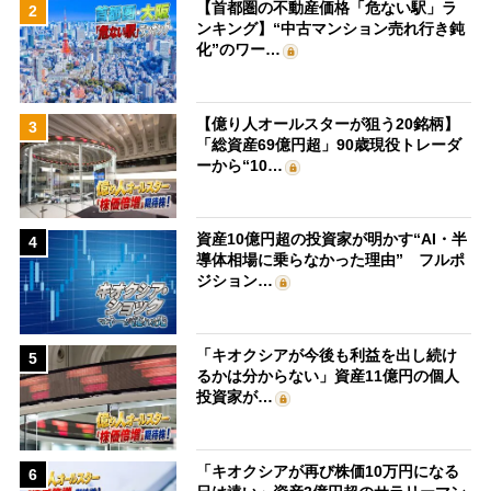
【首都圏の不動産価格「危ない駅」ラ
2
ンキング】“中古マンション売れ行き鈍
化”のワー…
【億り人オールスターが狙う20銘柄】
3
「総資産69億円超」90歳現役トレーダ
ーから“10…
資産10億円超の投資家が明かす“AI・半
4
導体相場に乗らなかった理由” フルポ
ジション…
「キオクシアが今後も利益を出し続け
5
るかは分からない」資産11億円の個人
投資家が…
「キオクシアが再び株価10万円になる
6