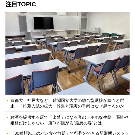
注目TOPIC
京都大・神戸大など、難関国立大学の総合型選抜が続々と廃
止 「推薦入試の拡大」報道と現実の乖離はなぜ起きるのか
お酒を提供する店で「出禁」になる客のトホホな生態 嘔吐や
粗相だけじゃない、店側が嫌がる“最悪の客”とは
「30種類以上のパン食べ放題」で行列のできる新形態レストラ