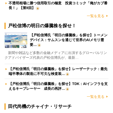
不透明相場に勝つ信用取引の極意 投資コミック「俺がカブ番
長！」【第9回】
一覧を見る
戸松信博の明日の爆騰株を探せ！
【戸松信博氏「明日の爆騰株」を探せ】トーメン
デバイス：サムスンを通じて世界のAIメモリ需
要…
新聞や雑誌など多数の金融メディアに出演するグローバルリン
クアドバイザーズ代表の戸松信博氏が、最新…
【戸松信博氏「明日の爆騰株」を探せ】レーザーテック：最先
端半導体の製造に不可欠な検査装…
【戸松信博氏「明日の爆騰株」を探せ】TDK：AIインフラを支
えるキープレーヤー 成長の再評…
一覧を見る
田代尚機のチャイナ・リサーチ