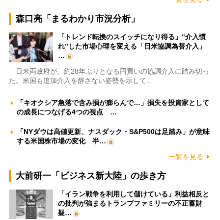
森口亮「まるわかり市況分析」
「トレンド転換のスイッチになり得る」“介入慣
れ”した市場心理を変える「日米協調為替介入」
…
日米両政府が、約28年ぶりとなる円買いの協調介入に踏み切っ
た。米国も追加介入を辞さない姿勢を示して…
「キオクシア急落で含み損が膨らんで…」損失を投資家として
の成長につなげる4つの視点 …
「NYダウは高値更新、ナスダック・S&P500は足踏み」が意味
する米国株市場の変化 半…
一覧を見る
大前研一「ビジネス新大陸」の歩き方
「イラン戦争を利用して儲けている」利益相反と
の批判が強まるトランプファミリーの不正蓄財
疑…