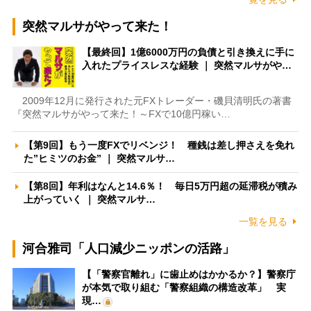
突然マルサがやって来た！
【最終回】1億6000万円の負債と引き換えに手に
入れたプライスレスな経験 ｜ 突然マルサがや…
2009年12月に発行された元FXトレーダー・磯貝清明氏の著書
『突然マルサがやって来た！～FXで10億円稼い…
【第9回】もう一度FXでリベンジ！ 種銭は差し押さえを免れ
た”ヒミツのお金” ｜ 突然マルサ…
【第8回】年利はなんと14.6％！ 毎日5万円超の延滞税が積み
上がっていく ｜ 突然マルサ…
一覧を見る
河合雅司「人口減少ニッポンの活路」
【「警察官離れ」に歯止めはかかるか？】警察庁
が本気で取り組む「警察組織の構造改革」 実
現…