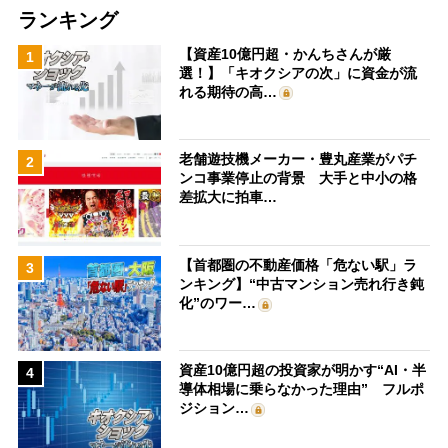
ランキング
【資産10億円超・かんちさんが厳
1
選！】「キオクシアの次」に資金が流
れる期待の高…
老舗遊技機メーカー・豊丸産業がパチ
2
ンコ事業停止の背景 大手と中小の格
差拡大に拍車…
【首都圏の不動産価格「危ない駅」ラ
3
ンキング】“中古マンション売れ行き鈍
化”のワー…
資産10億円超の投資家が明かす“AI・半
4
導体相場に乗らなかった理由” フルポ
ジション…