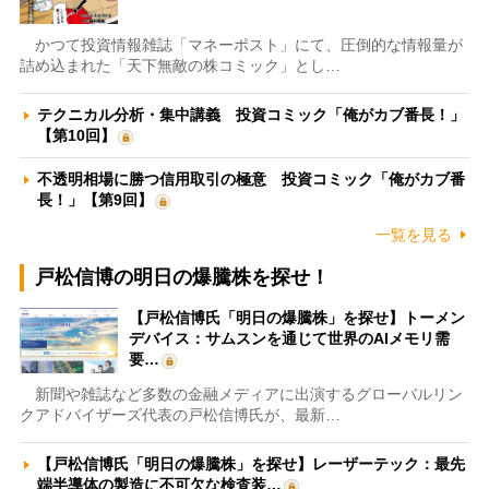
かつて投資情報雑誌「マネーポスト」にて、圧倒的な情報量が
詰め込まれた「天下無敵の株コミック」とし…
テクニカル分析・集中講義 投資コミック「俺がカブ番長！」
【第10回】
不透明相場に勝つ信用取引の極意 投資コミック「俺がカブ番
長！」【第9回】
一覧を見る
戸松信博の明日の爆騰株を探せ！
【戸松信博氏「明日の爆騰株」を探せ】トーメン
デバイス：サムスンを通じて世界のAIメモリ需
要…
新聞や雑誌など多数の金融メディアに出演するグローバルリン
クアドバイザーズ代表の戸松信博氏が、最新…
【戸松信博氏「明日の爆騰株」を探せ】レーザーテック：最先
端半導体の製造に不可欠な検査装…