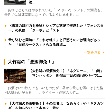
消…
あれほどもてはやされていた「EV（BEV）シフト」の潮流も、
最近では減速基調になっているように見える。…
《雪道の対応力を検証》シビアな状況で実感した「フォレスタ
ー」の真価 「ターボ」と「スト…
乗り込むと同時に「これが軽？」と戸惑うのには理由があっ
た 「日産ルークス」さらなる躍進…
一覧を見る
大竹聡の「昼酒御免！」
【大竹聡の昼酒御免！】「ネグローニ」「山崎」
「マンハッタン」新宿三丁目の隠れ家バーで1…
お酒はいつ飲んでもいいものだが、昼から飲むお酒にはまた格
別の味わいがある――。ライター・作家の大竹…
【大竹聡の昼酒御免！】今の若者は「なめろう」や「キヌカツ
ギ」を知らないって本当？ 昔の…