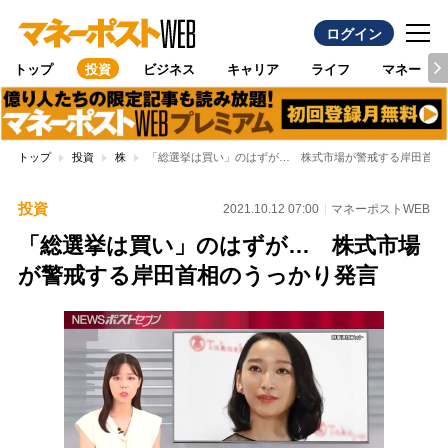
ログイン
トップ
投資
ビジネス
キャリア
ライフ
マネー
トップ
投資
株
「総選挙は買い」のはずが… 株式市場が警戒する岸田首相
投資
2021.10.12 07:00
マネーポストWEB
「総選挙は買い」のはずが… 株式市場
が警戒する岸田首相のうっかり発言