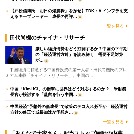
【戸松信博氏「明日の爆騰株」を探せ】TDK：AIインフラを支
えるキープレーヤー 成長の再評…
一覧を見る
田代尚機のチャイナ・リサーチ
厳しい経済情勢をどう打開するか？中国の下半期
の「経済運営方針」を読み解く 需要不足対策
が…
中国経済に精通する中国株投資の第一人者・田代尚機氏のプレ
ミアム連載「チャイナ・リサーチ」。中国の…
中国「Kimi K3」の衝撃に世界はどう対応するのか？ 米財務
長官が検討する「蒸留を行う中国…
中国経済“予想外の低成長”で政策のテコ入れ必至か 経済運営
方針の修正で成長加速が予想さ…
一覧を見る
「みんなで大家さん」配当ストップ騒動の内幕