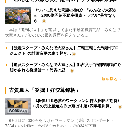
《ついに見えた問題の核心》「みんなで大家さ
ん」2000億円超不動産投資トラブル“異常なく
ら…
本誌『週刊ポスト』が追及してきた不動産投資商品「みんなで
大家さん」がいよいよ最終局面を迎えている…
【独走スクープ・みんなで大家さん】二転三転した“成田プロ
ジェクト”の計画変更の裏で起き…
【追及スクープ・みんなで大家さん】独占入手“内部議事録”で
明かされる柳瀬健一・代表の思…
一覧を見る
古賀真人「発掘！好決算銘柄」
《株価34％急落のワークマンに特大反転の期待》
6月の売上低迷を吹き飛ばす第1四半期決算、…
6月3日に8330円をつけたワークマン（東証スタンダード・
7564）の株価は、わずか1カ月あまりで約34％下落…