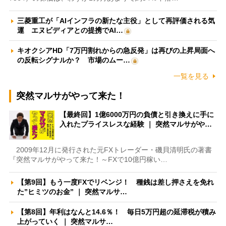
三菱重工が「AIインフラの新たな主役」として再評価される気
運 エヌビディアとの提携でAI…
キオクシアHD「7万円割れからの急反発」は再びの上昇局面へ
の反転シグナルか？ 市場のムー…
一覧を見る
突然マルサがやって来た！
【最終回】1億6000万円の負債と引き換えに手に
入れたプライスレスな経験 ｜ 突然マルサがや…
2009年12月に発行された元FXトレーダー・磯貝清明氏の著書
『突然マルサがやって来た！～FXで10億円稼い…
【第9回】もう一度FXでリベンジ！ 種銭は差し押さえを免れ
た”ヒミツのお金” ｜ 突然マルサ…
【第8回】年利はなんと14.6％！ 毎日5万円超の延滞税が積み
上がっていく ｜ 突然マルサ…