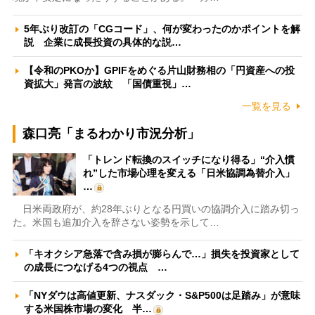
5年ぶり改訂の「CGコード」、何が変わったのかポイントを解
説 企業に成長投資の具体的な説…
【令和のPKOか】GPIFをめぐる片山財務相の「円資産への投
資拡大」発言の波紋 「国債重視」…
一覧を見る
森口亮「まるわかり市況分析」
「トレンド転換のスイッチになり得る」“介入慣
れ”した市場心理を変える「日米協調為替介入」
…
日米両政府が、約28年ぶりとなる円買いの協調介入に踏み切っ
た。米国も追加介入を辞さない姿勢を示して…
「キオクシア急落で含み損が膨らんで…」損失を投資家として
の成長につなげる4つの視点 …
「NYダウは高値更新、ナスダック・S&P500は足踏み」が意味
する米国株市場の変化 半…