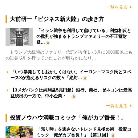
一覧を見る
大前研一「ビジネス新大陸」の歩き方
「イラン戦争を利用して儲けている」利益相反と
の批判が強まるトランプファミリーの不正蓄財
疑…
トランプ大統領のファミリー信託が今年1～3月に3000回以上も
の証券取引を行っていたことが明らかになり…
「いつ暴発してもおかしくはない」イーロン・マスク氏とスペ
ースXが抱えるリスクの数々「絶対…
【3メガバンクは純利益5兆円超】銀行、商社、ゼネコンは最高
益続出の一方で、中小企業・…
一覧を見る
投資ノウハウ満載コミック「俺がカブ番長！」
「売り時」を逃さないトレンド見極め術 投資コ
ミック「俺がカブ番長！」【第11回】