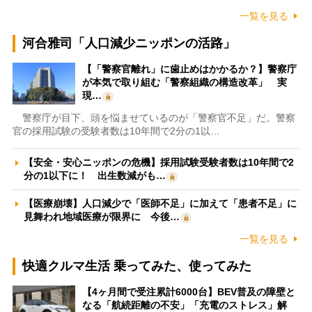
一覧を見る
河合雅司「人口減少ニッポンの活路」
【「警察官離れ」に歯止めはかかるか？】警察庁
が本気で取り組む「警察組織の構造改革」 実
現…
警察庁が目下、頭を悩ませているのが「警察官不足」だ。警察
官の採用試験の受験者数は10年間で2分の1以…
【安全・安心ニッポンの危機】採用試験受験者数は10年間で2
分の1以下に！ 出生数減がも…
【医療崩壊】人口減少で「医師不足」に加えて「患者不足」に
見舞われ地域医療が限界に 今後…
一覧を見る
快適クルマ生活 乗ってみた、使ってみた
【4ヶ月間で受注累計6000台】BEV普及の障壁と
なる「航続距離の不安」「充電のストレス」解