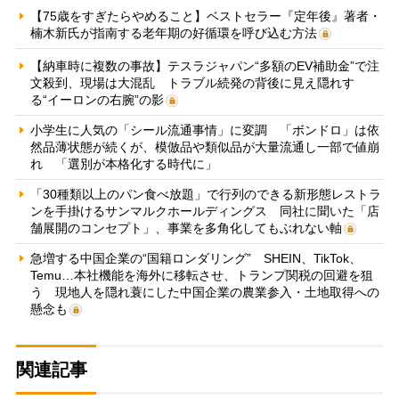
【75歳をすぎたらやめること】ベストセラー『定年後』著者・
楠木新氏が指南する老年期の好循環を呼び込む方法
【納車時に複数の事故】テスラジャパン“多額のEV補助金”で注
文殺到、現場は大混乱 トラブル続発の背後に見え隠れす
る“イーロンの右腕”の影
小学生に人気の「シール流通事情」に変調 「ボンドロ」は依
然品薄状態が続くが、模倣品や類似品が大量流通し一部で値崩
れ 「選別が本格化する時代に」
「30種類以上のパン食べ放題」で行列のできる新形態レストラ
ンを手掛けるサンマルクホールディングス 同社に聞いた「店
舗展開のコンセプト」、事業を多角化してもぶれない軸
急増する中国企業の“国籍ロンダリング” SHEIN、TikTok、
Temu…本社機能を海外に移転させ、トランプ関税の回避を狙
う 現地人を隠れ蓑にした中国企業の農業参入・土地取得への
懸念も
関連記事