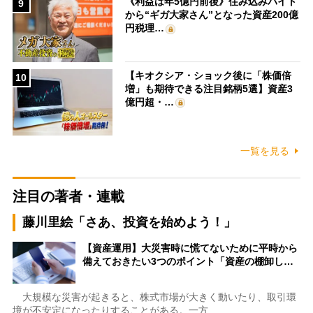
《利益は年5億円前後》住み込みバイト
9
から“ギガ大家さん”となった資産200億
円税理…
【キオクシア・ショック後に「株価倍
10
増」も期待できる注目銘柄5選】資産3
億円超・…
一覧を見る
注目の著者・連載
藤川里絵「さあ、投資を始めよう！」
【資産運用】大災害時に慌てないために平時から
備えておきたい3つのポイント「資産の棚卸し…
大規模な災害が起きると、株式市場が大きく動いたり、取引環
境が不安定になったりすることがある。一方…