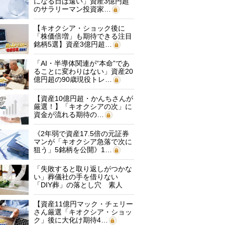
になる日は遠い」資産3億円超
のサラリーマン投資家…
【キオクシア・ショック後に
「株価倍増」も期待できる注目
銘柄5選】資産3億円超…
「AI・半導体関連が“本命”であ
ることに変わりはない」資産20
億円超の90歳現役トレ…
【資産10億円超・かんちさんが
厳選！】「キオクシアの次」に
資金が流れる期待の…
《2年弱で資産17.5倍の元証券
マンが「キオクシア急落で次に
狙う」5銘柄を公開》1…
「失敗すると取り返しがつかな
い」葬儀社の手を借りない
「DIY葬」の落とし穴 素人
に…
【資産11億円マック・チェリー
さん厳選「キオクシア・ショッ
ク」後に大化け期待4…