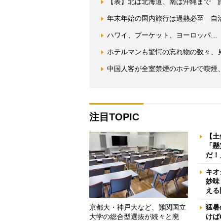
【表】北は北海道、南は沖縄まで 
年末年始の国内旅行は過熱必至 自
ハワイ、プーケット、ヨーロッパ…
ホテルマンも驚愕の忘れ物の数々、
中国人客が全室禁煙のホテルで喫煙
注目TOPIC
【土
「懸
だ！
キオ
妙味
える
京都大・神戸大など、難関国立
猛暑
大学の総合型選抜が続々と廃
けば