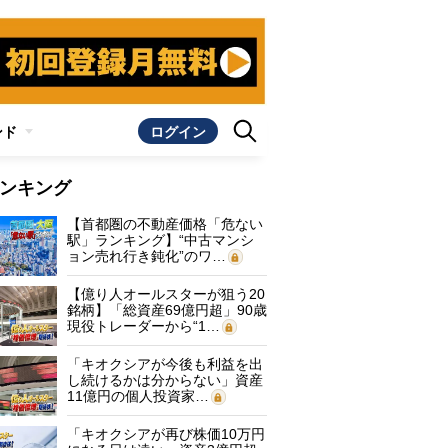
ンド
ログイン
ンキング
【首都圏の不動産価格「危ない
駅」ランキング】“中古マンシ
ョン売れ行き鈍化”のワ…
【億り人オールスターが狙う20
銘柄】「総資産69億円超」90歳
現役トレーダーから“1…
「キオクシアが今後も利益を出
し続けるかは分からない」資産
11億円の個人投資家…
「キオクシアが再び株価10万円