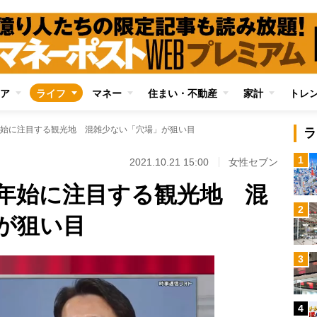
ア
ライフ
マネー
住まい・不動産
家計
トレ
始に注目する観光地 混雑少ない「穴場」が狙い目
ラ
1
2021.10.21 15:00
女性セブン
年始に注目する観光地 混
2
が狙い目
3
4