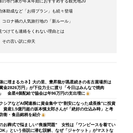
旅の専門家が年末年始におすすめする観光地20
治体助成など「お得プラン」も続々登場
 コロナ禍の人気旅行地の「新ルール」
見つけても連絡をくれない理由とは
、その言い訳に仰天
俵に埋まるカネ】大の里、豊昇龍が黒星続きの名古屋場所は
賞金2826万円」が下位力士に渡り「今日はみんなで焼肉
」 金星4個配給で協会は年96万円の支出増に
クシアなどAI関連株に資金集中で“割安になった成長株”に投資
 資産1.5億円超の坂本慎太郎さんが「絶好の仕込み時」と考
防衛・食品銘柄を紹介
のお葬式で悩ましい“喪服問題” 女性は「ワンピースを着てい
OK」という俗説に潜む誤解、なぜ「ジャケット」がマストな