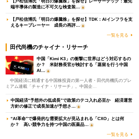
【戸松信博氏「明日の爆騰株」を探せ】レーザーテック：最先
端半導体の製造に不可欠な検査装…
【戸松信博氏「明日の爆騰株」を探せ】TDK：AIインフラを支
えるキープレーヤー 成長の再評…
一覧を見る
田代尚機のチャイナ・リサーチ
中国「Kimi K3」の衝撃に世界はどう対応するの
か？ 米財務長官が検討する「蒸留を行う中国
AI…
中国経済に精通する中国株投資の第一人者・田代尚機氏のプレ
ミアム連載「チャイナ・リサーチ」。中国企…
中国経済“予想外の低成長”で政策のテコ入れ必至か 経済運営
方針の修正で成長加速が予想さ…
“AI革命”で爆発的な需要拡大が見込まれる「CXO」とは何
か？ 高い競争力を持つ中国の医薬品…
一覧を見る