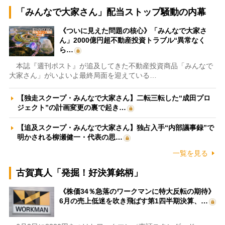
「みんなで大家さん」配当ストップ騒動の内幕
《ついに見えた問題の核心》「みんなで大家さ
ん」2000億円超不動産投資トラブル“異常なく
ら…
本誌『週刊ポスト』が追及してきた不動産投資商品「みんなで
大家さん」がいよいよ最終局面を迎えている…
【独走スクープ・みんなで大家さん】二転三転した“成田プロ
ジェクト”の計画変更の裏で起き…
【追及スクープ・みんなで大家さん】独占入手“内部議事録”で
明かされる柳瀬健一・代表の思…
一覧を見る
古賀真人「発掘！好決算銘柄」
《株価34％急落のワークマンに特大反転の期待》
6月の売上低迷を吹き飛ばす第1四半期決算、…