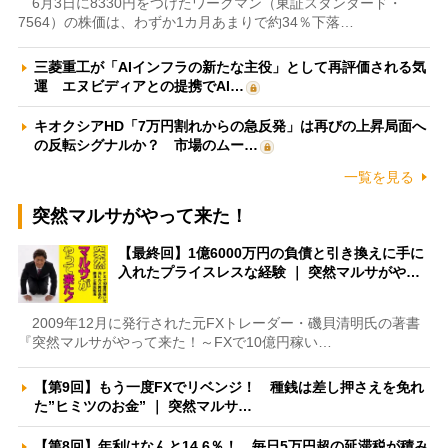
6月3日に8330円をつけたワークマン（東証スタンダード・
7564）の株価は、わずか1カ月あまりで約34％下落…
三菱重工が「AIインフラの新たな主役」として再評価される気
運 エヌビディアとの提携でAI…
キオクシアHD「7万円割れからの急反発」は再びの上昇局面へ
の反転シグナルか？ 市場のムー…
一覧を見る
突然マルサがやって来た！
【最終回】1億6000万円の負債と引き換えに手に
入れたプライスレスな経験 ｜ 突然マルサがや…
2009年12月に発行された元FXトレーダー・磯貝清明氏の著書
『突然マルサがやって来た！～FXで10億円稼い…
【第9回】もう一度FXでリベンジ！ 種銭は差し押さえを免れ
た”ヒミツのお金” ｜ 突然マルサ…
【第8回】年利はなんと14.6％！ 毎日5万円超の延滞税が積み