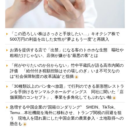
「この恐ろしい株はさっさと手放したい…」キオクシア株で
500万円の利益を出した女性が“夢よもう一度”と再購入
お酒を提供する店で「出禁」になる客のトホホな生態 嘔吐や
粗相だけじゃない、店側が嫌がる“最悪の客”とは
「何がやりたいのか分からない」竹中平蔵氏が語る高市内閣の
評価 「給付付き税額控除はその場しのぎ」いま不可欠なの
は“社会保障制度の改革議論”と指摘
「30種類以上のパン食べ放題」で行列のできる新形態レストラ
ンを手掛けるサンマルクホールディングス 同社に聞いた「店
舗展開のコンセプト」、事業を多角化してもぶれない軸
急増する中国企業の“国籍ロンダリング” SHEIN、TikTok、
Temu…本社機能を海外に移転させ、トランプ関税の回避を狙
う 現地人を隠れ蓑にした中国企業の農業参入・土地取得への
懸念も