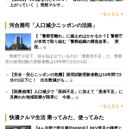
上がっていく ｜ 突然マルサ…
一覧を見る
河合雅司「人口減少ニッポンの活路」
【「警察官離れ」に歯止めはかかるか？】警察庁
が本気で取り組む「警察組織の構造改革」 実
現…
警察庁が目下、頭を悩ませているのが「警察官不足」だ。警察
官の採用試験の受験者数は10年間で2分の1以…
【安全・安心ニッポンの危機】採用試験受験者数は10年間で2
分の1以下に！ 出生数減がも…
【医療崩壊】人口減少で「医師不足」に加えて「患者不足」に
見舞われ地域医療が限界に 今後…
一覧を見る
快適クルマ生活 乗ってみた、使ってみた
【4ヶ月間で受注累計6000台】BEV普及の障壁と