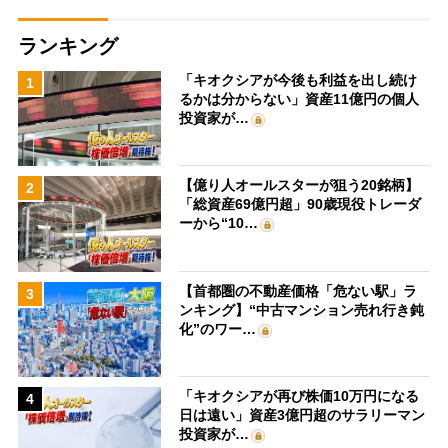
ランキング
「キオクシアが今後も利益を出し続け
1
るかは分からない」資産11億円の個人
投資家が…
【億り人オールスターが狙う20銘柄】
2
「総資産69億円超」90歳現役トレーダ
ーから“10…
【首都圏の不動産価格「危ない駅」ラ
3
ンキング】“中古マンション売れ行き鈍
化”のワー…
「キオクシアが再び株価10万円になる
4
日は遠い」資産3億円超のサラリーマン
投資家が…