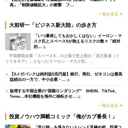
高」「制限値幅拡大」の衝撃 フ…
一覧を見る
大前研一「ビジネス新大陸」の歩き方
「いつ暴発してもおかしくはない」イーロン・マ
スク氏とスペースXが抱えるリスクの数々「絶対
的…
宇宙開発企業「スペースX」の上場で史上初の「兆万長者（ト
リリオネア）」となったイーロン・マスク氏。…
【3メガバンクは純利益5兆円超】銀行、商社、ゼネコンは最高
益続出の一方で、中小企業・…
急増する中国企業の“国籍ロンダリング” SHEIN、TikTok、
Temu…本社機能を海外に移転させ…
一覧を見る
投資ノウハウ満載コミック「俺がカブ番長！」
「売り時」を逃さないトレンド見極め術 投資コ