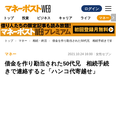
ログイン
トップ
投資
ビジネス
キャリア
ライフ
マネー
トップ
マネー
相続・終活
借金を作り勘当された50代兄 相続手続きで連
マネー
2021.10.24 16:00
女性セブン
借金を作り勘当された50代兄 相続手続
きで連絡すると「ハンコ代寄越せ」
Loaded
:
100.00%
/
Unmute