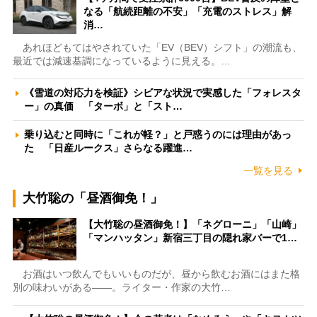
なる「航続距離の不安」「充電のストレス」解
消…
あれほどもてはやされていた「EV（BEV）シフト」の潮流も、
最近では減速基調になっているように見える。…
《雪道の対応力を検証》シビアな状況で実感した「フォレスタ
ー」の真価 「ターボ」と「スト…
乗り込むと同時に「これが軽？」と戸惑うのには理由があっ
た 「日産ルークス」さらなる躍進…
一覧を見る
大竹聡の「昼酒御免！」
【大竹聡の昼酒御免！】「ネグローニ」「山崎」
「マンハッタン」新宿三丁目の隠れ家バーで1…
お酒はいつ飲んでもいいものだが、昼から飲むお酒にはまた格
別の味わいがある――。ライター・作家の大竹…