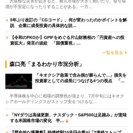
大規模な災害が起きると、株式市場が大きく動いたり、取引環
境が不安定になったりすることがある。一方…
5年ぶり改訂の「CGコード」、何が変わったのかポイントを解
説 企業に成長投資の具体的な説…
【令和のPKOか】GPIFをめぐる片山財務相の「円資産への投
資拡大」発言の波紋 「国債重視」…
一覧を見る
森口亮「まるわかり市況分析」
「キオクシア急落で含み損が膨らんで…」損失を
投資家としての成長につなげる4つの視点 「…
半導体株を中心に相場の調整色が強まり、7月中旬にはキオク
シアホールディングスがストップ安をつけるな…
「NYダウは高値更新、ナスダック・S&P500は足踏み」が意味
する米国株市場の変化 半…
【歴史的な爆騰劇】時価総額10兆円企業が「2連続ストップ