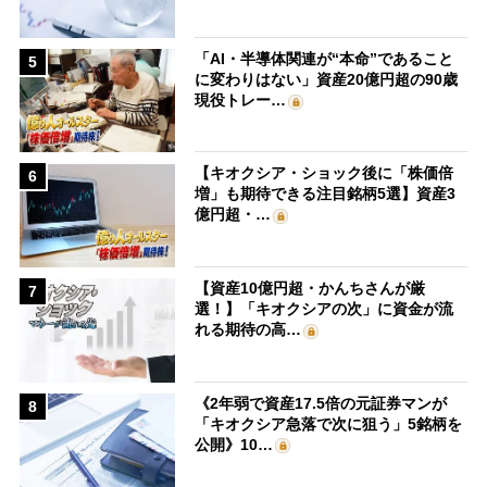
「AI・半導体関連が“本命”であること
5
に変わりはない」資産20億円超の90歳
現役トレー…
【キオクシア・ショック後に「株価倍
6
増」も期待できる注目銘柄5選】資産3
億円超・…
【資産10億円超・かんちさんが厳
7
選！】「キオクシアの次」に資金が流
れる期待の高…
《2年弱で資産17.5倍の元証券マンが
8
「キオクシア急落で次に狙う」5銘柄を
公開》10…