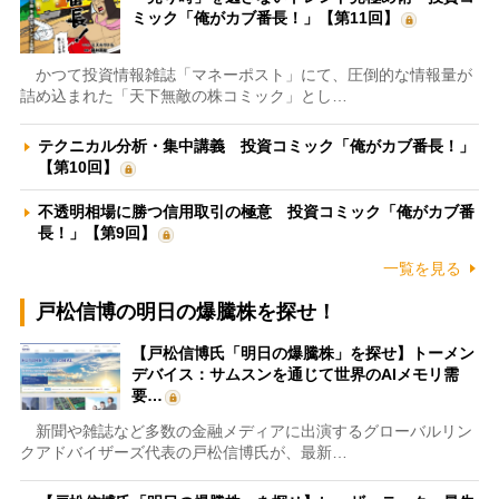
ミック「俺がカブ番長！」【第11回】
かつて投資情報雑誌「マネーポスト」にて、圧倒的な情報量が
詰め込まれた「天下無敵の株コミック」とし…
テクニカル分析・集中講義 投資コミック「俺がカブ番長！」
【第10回】
不透明相場に勝つ信用取引の極意 投資コミック「俺がカブ番
長！」【第9回】
一覧を見る
戸松信博の明日の爆騰株を探せ！
【戸松信博氏「明日の爆騰株」を探せ】トーメン
デバイス：サムスンを通じて世界のAIメモリ需
要…
新聞や雑誌など多数の金融メディアに出演するグローバルリン
クアドバイザーズ代表の戸松信博氏が、最新…