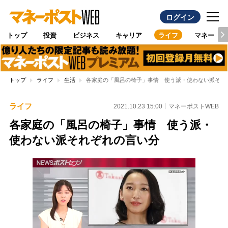
ログイン
トップ
投資
ビジネス
キャリア
ライフ
マネー
トップ
ライフ
生活
各家庭の「風呂の椅子」事情 使う派・使わない派それ
ライフ
2021.10.23 15:00
マネーポストWEB
各家庭の「風呂の椅子」事情 使う派・
使わない派それぞれの言い分