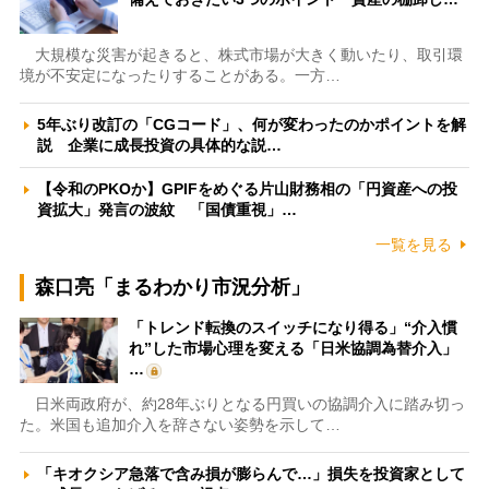
大規模な災害が起きると、株式市場が大きく動いたり、取引環
境が不安定になったりすることがある。一方…
5年ぶり改訂の「CGコード」、何が変わったのかポイントを解
説 企業に成長投資の具体的な説…
【令和のPKOか】GPIFをめぐる片山財務相の「円資産への投
資拡大」発言の波紋 「国債重視」…
一覧を見る
森口亮「まるわかり市況分析」
「トレンド転換のスイッチになり得る」“介入慣
れ”した市場心理を変える「日米協調為替介入」
…
日米両政府が、約28年ぶりとなる円買いの協調介入に踏み切っ
た。米国も追加介入を辞さない姿勢を示して…
「キオクシア急落で含み損が膨らんで…」損失を投資家として