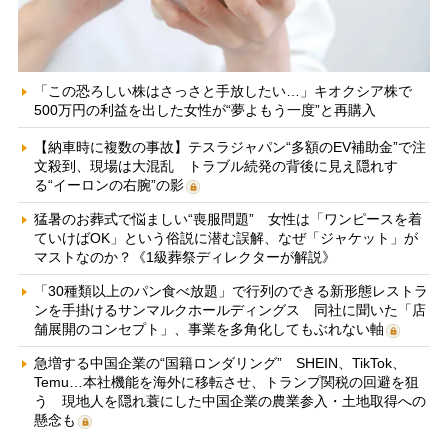
「この恐ろしい株はさっさと手放したい…」キオクシア株で
500万円の利益を出した女性が“夢よもう一度”と再購入
【納車時に複数の事故】テスラジャパン“多額のEV補助金”で注
文殺到、現場は大混乱 トラブル続発の背後に見え隠れす
る“イーロンの右腕”の影
猛暑のお葬式で悩ましい“喪服問題” 女性は「ワンピースを着
ていけばOK」という俗説に潜む誤解、なぜ「ジャケット」が
マストなのか？《1級葬祭ディレクターが解説》
「30種類以上のパン食べ放題」で行列のできる新形態レストラ
ンを手掛けるサンマルクホールディングス 同社に聞いた「店
舗展開のコンセプト」、事業を多角化してもぶれない軸
急増する中国企業の“国籍ロンダリング” SHEIN、TikTok、
Temu…本社機能を海外に移転させ、トランプ関税の回避を狙
う 現地人を隠れ蓑にした中国企業の農業参入・土地取得への
懸念も