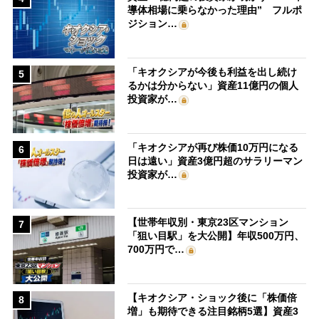
導体相場に乗らなかった理由” フルポ
ジション…
「キオクシアが今後も利益を出し続け
5
るかは分からない」資産11億円の個人
投資家が…
「キオクシアが再び株価10万円になる
6
日は遠い」資産3億円超のサラリーマン
投資家が…
【世帯年収別・東京23区マンション
7
「狙い目駅」を大公開】年収500万円、
700万円で…
【キオクシア・ショック後に「株価倍
8
増」も期待できる注目銘柄5選】資産3