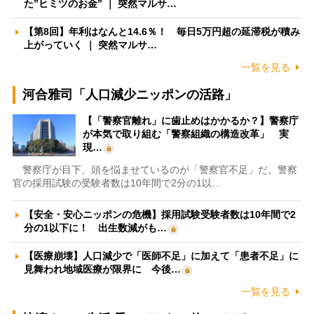
た”ヒミツのお金” ｜ 突然マルサ…
【第8回】年利はなんと14.6％！ 毎日5万円超の延滞税が積み
上がっていく ｜ 突然マルサ…
一覧を見る
河合雅司「人口減少ニッポンの活路」
【「警察官離れ」に歯止めはかかるか？】警察庁
が本気で取り組む「警察組織の構造改革」 実
現…
警察庁が目下、頭を悩ませているのが「警察官不足」だ。警察
官の採用試験の受験者数は10年間で2分の1以…
【安全・安心ニッポンの危機】採用試験受験者数は10年間で2
分の1以下に！ 出生数減がも…
【医療崩壊】人口減少で「医師不足」に加えて「患者不足」に
見舞われ地域医療が限界に 今後…
一覧を見る