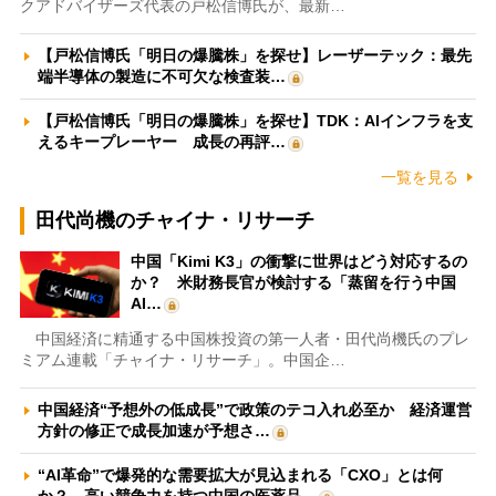
クアドバイザーズ代表の戸松信博氏が、最新…
【戸松信博氏「明日の爆騰株」を探せ】レーザーテック：最先
端半導体の製造に不可欠な検査装…
【戸松信博氏「明日の爆騰株」を探せ】TDK：AIインフラを支
えるキープレーヤー 成長の再評…
一覧を見る
田代尚機のチャイナ・リサーチ
中国「Kimi K3」の衝撃に世界はどう対応するの
か？ 米財務長官が検討する「蒸留を行う中国
AI…
中国経済に精通する中国株投資の第一人者・田代尚機氏のプレ
ミアム連載「チャイナ・リサーチ」。中国企…
中国経済“予想外の低成長”で政策のテコ入れ必至か 経済運営
方針の修正で成長加速が予想さ…
“AI革命”で爆発的な需要拡大が見込まれる「CXO」とは何