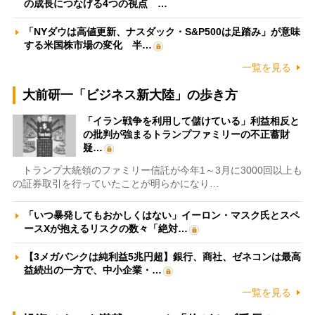
の成長につなげる4つの視点 …
「NYダウは高値更新、ナスダック・S&P500は足踏み」が意味
する米国株市場の変化 半…
一覧を見る
大前研一「ビジネス新大陸」の歩き方
「イラン戦争を利用して儲けている」利益相反と
の批判が強まるトランプファミリーの不正蓄財
疑…
トランプ大統領のファミリー信託が今年1～3月に3000回以上も
の証券取引を行っていたことが明らかになり…
「いつ暴発してもおかしくはない」イーロン・マスク氏とスペ
ースXが抱えるリスクの数々「絶対…
【3メガバンクは純利益5兆円超】銀行、商社、ゼネコンは最高
益続出の一方で、中小企業・…
一覧を見る