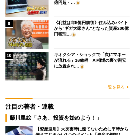
億円超・…
《利益は年5億円前後》住み込みバイト
9
から“ギガ大家さん”となった資産200億
円税理…
キオクシア・ショックで「次にマネー
10
が流れる」16銘柄 AI相場の裏で割安
に放置され…
一覧を見る
注目の著者・連載
藤川里絵「さあ、投資を始めよう！」
【資産運用】大災害時に慌てないために平時から
備えておきたい3つのポイント「資産の棚卸し…