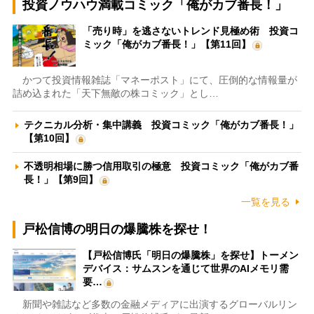
投資ノウハウ満載コミック「俺がカブ番長！」
「売り時」を逃さないトレンド見極め術 投資コ
ミック「俺がカブ番長！」【第11回】
かつて投資情報雑誌「マネーポスト」にて、圧倒的な情報量が
詰め込まれた「天下無敵の株コミック」とし…
テクニカル分析・集中講義 投資コミック「俺がカブ番長！」
【第10回】
不透明相場に勝つ信用取引の極意 投資コミック「俺がカブ番
長！」【第9回】
一覧を見る
戸松信博の明日の爆騰株を探せ！
【戸松信博氏「明日の爆騰株」を探せ】トーメン
デバイス：サムスンを通じて世界のAIメモリ需
要…
新聞や雑誌など多数の金融メディアに出演するグローバルリン