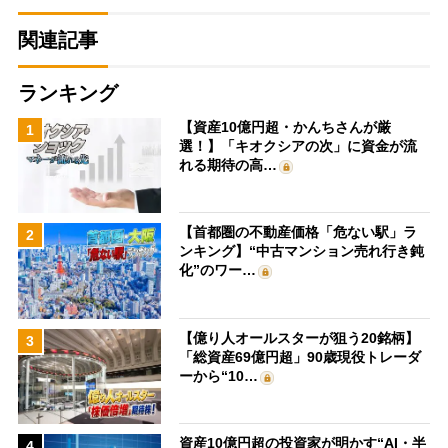
関連記事
ランキング
【資産10億円超・かんちさんが厳
1
選！】「キオクシアの次」に資金が流
れる期待の高…
【首都圏の不動産価格「危ない駅」ラ
2
ンキング】“中古マンション売れ行き鈍
化”のワー…
【億り人オールスターが狙う20銘柄】
3
「総資産69億円超」90歳現役トレーダ
ーから“10…
資産10億円超の投資家が明かす“AI・半
4