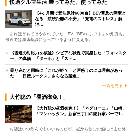
快適クルマ生活 乗ってみた、使ってみた
【4ヶ月間で受注累計6000台】BEV普及の障壁と
なる「航続距離の不安」「充電のストレス」解
消…
あれほどもてはやされていた「EV（BEV）シフト」の潮流も、
最近では減速基調になっているように見える。…
《雪道の対応力を検証》シビアな状況で実感した「フォレスタ
ー」の真価 「ターボ」と「スト…
乗り込むと同時に「これが軽？」と戸惑うのには理由があっ
た 「日産ルークス」さらなる躍進…
一覧を見る
大竹聡の「昼酒御免！」
【大竹聡の昼酒御免！】「ネグローニ」「山崎」
「マンハッタン」新宿三丁目の隠れ家バーで1…
お酒はいつ飲んでもいいものだが、昼から飲むお酒にはまた格