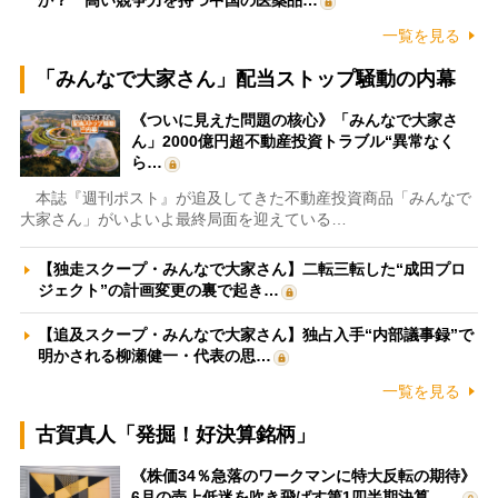
か？ 高い競争力を持つ中国の医薬品…
一覧を見る
「みんなで大家さん」配当ストップ騒動の内幕
《ついに見えた問題の核心》「みんなで大家さ
ん」2000億円超不動産投資トラブル“異常なく
ら…
本誌『週刊ポスト』が追及してきた不動産投資商品「みんなで
大家さん」がいよいよ最終局面を迎えている…
【独走スクープ・みんなで大家さん】二転三転した“成田プロ
ジェクト”の計画変更の裏で起き…
【追及スクープ・みんなで大家さん】独占入手“内部議事録”で
明かされる柳瀬健一・代表の思…
一覧を見る
古賀真人「発掘！好決算銘柄」
《株価34％急落のワークマンに特大反転の期待》
6月の売上低迷を吹き飛ばす第1四半期決算、…