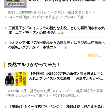
6月3日に8330円をつけたワークマン（東証スタンダード・
7564）の株価は、わずか1カ月あまりで約34％下落…
三菱重工が「AIインフラの新たな主役」として再評価される気
運 エヌビディアとの提携でAI…
キオクシアHD「7万円割れからの急反発」は再びの上昇局面へ
の反転シグナルか？ 市場のムー…
一覧を見る
突然マルサがやって来た！
【最終回】1億6000万円の負債と引き換えに手に
入れたプライスレスな経験 ｜ 突然マルサがや…
2009年12月に発行された元FXトレーダー・磯貝清明氏の著書
『突然マルサがやって来た！～FXで10億円稼い…
【第9回】もう一度FXでリベンジ！ 種銭は差し押さえを免れ